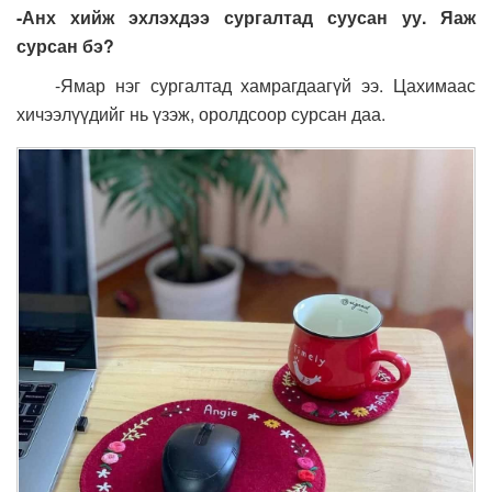
-Анх хийж эхлэхдээ сургалтад суусан уу. Яаж
сурсан бэ?
-Ямар нэг сургалтад хамрагдаагүй ээ. Цахимаас
хичээлүүдийг нь үзэж, оролдсоор сурсан даа.