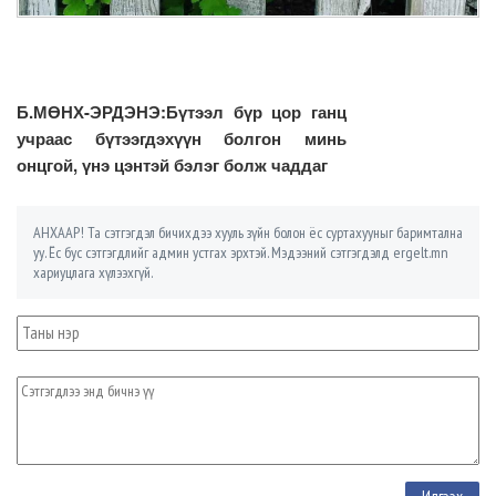
Б.МӨНХ-ЭРДЭНЭ:Бүтээл бүр цор ганц
учраас бүтээгдэхүүн болгон минь
онцгой, үнэ цэнтэй бэлэг болж чаддаг
АНХААР! Та сэтгэгдэл бичихдээ хууль зүйн болон ёс суртахууныг баримтална
уу. Ёс бус сэтгэгдлийг админ устгах эрхтэй. Мэдээний сэтгэгдэлд ergelt.mn
хариуцлага хүлээхгүй.