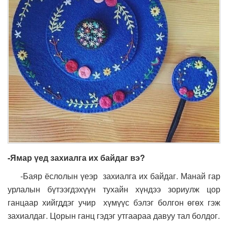
-Ямар үед захиалга их байдаг вэ?
-Баяр ёслолын үеэр захиалга их байдаг. Манай гар
урлалын бүтээгдэхүүн тухайн хүндээ зориулж цор
ганцаар хийгддэг учир хүмүүс бэлэг болгон өгөх гэж
захиалдаг. Цорын ганц гэдэг утгаараа давуу тал болдог.