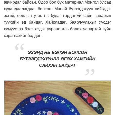
авчирдаг байсан. Одоо бол бүх материал Монгол Улсад
худалдаалагддаг болсон. Манай бүтээгдэхүүн хийгддэг
эсгий, оёдлын утас нь будаг гардаггүй сайн чанарын
түүхийн эд байдаг. Хайрладаг, баярлуулахыг хүсдэг
хүмүүстээ бэлэглэдэг учраас аль болох чанартай зүйл
хэрэглэхийг боддог.
ЭЗЭНД НЬ БЭЛЭН БОЛСОН
БҮТЭЭГДЭХҮҮНЭЭ ӨГӨХ ХАМГИЙН
САЙХАН БАЙДАГ