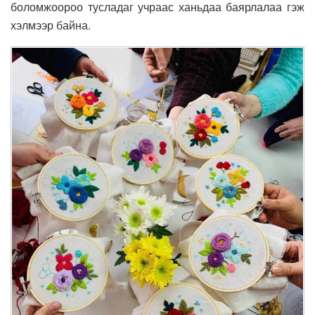
боломжоороо тусладаг учраас ханьдаа баярлалаа гэж
хэлмээр байна.