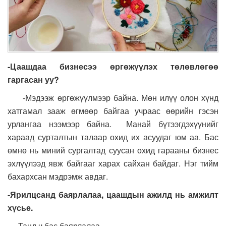
-Цаашдаа бизнесээ өргөжүүлэх төлөвлөгөө
гаргасан уу?
-Мэдээж өргөжүүлмээр байна. Мөн илүү олон хүнд
хатгамал зааж өгмөөр байгаа учраас өөрийн гэсэн
урлангаа нээмээр байна. Манай бүтээгдэхүүнийг
хараад сурталтын талаар охид их асуудаг юм аа. Бас
өмнө нь миний сургалтад суусан охид гарааны бизнес
эхлүүлээд явж байгааг харах сайхан байдаг. Нэг тийм
бахархсан мэдрэмж авдаг.
-Ярилцсанд баярлалаа, цаашдын ажилд нь амжилт
хүсье.
-Танд ч бас баярлалаа.