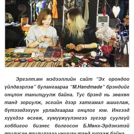
Эргэлт.мн мэдээллийн сайт “Эх орондоо
үйлдвэрлэв” булангаараа “M.Handmade” брэндийг
онцлон танилцуулж байна. Тус брэнд нь зөвхөн
танд зориулж, эсгийн дээр хатгамал ашиглаж,
бүтээгдэхүүн урладгаараа онцлог юм. Ингээд
хүүхдээ өсгөж, хүмүүжүүлэнгээ зүгээр суулгүй
хоббигоо бизнес болгосон Б.Мөнх-Эрдэнэтэй
ярилцсан ярилцлагаа уншигч танд хүргэж байна.