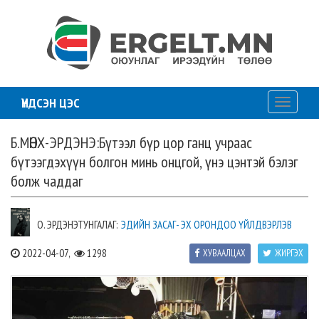
ҮНДСЭН ЦЭС
Toggle
navigati
Б.МӨНХ-ЭРДЭНЭ:Бүтээл бүр цор ганц учраас
бүтээгдэхүүн болгон минь онцгой, үнэ цэнтэй бэлэг
болж чаддаг
О. ЭРДЭНЭТУНГАЛАГ:
ЭДИЙН ЗАСАГ- ЭХ ОРОНДОО ҮЙЛДВЭРЛЭВ
2022-04-07,
1298
ХУВААЛЦАХ
ЖИРГЭХ