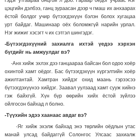
цэцгийн дэлбээ, ганц зураасан дээр ч гмаш их анхаарах
ёстой болдог учир бүтээгдэхүүн бэлэн болох хугацаа
урт байдаг. Машинаар оёх боломжгүй нарийн урлал.
Нэг жижиг хэсэгт ч их сэтгэл шингэдэг.
-Бүтээгдэхүүний захиалга ихтэй үедээ хэрхэн
бүгдийг нь амжуулдаг вэ?
-Анх хийж эхлэх дээ ганцаараа байсан бол одоо хоёр
охинтой хамт оёдог. Бас бүтээгдэхүүн хүргэлтийн хоёр
ажилтантай. Хамтран хийдэг охид маань гэрээсээ
бүтээгдэхүүнээ хийдэг. Заавал уулзаад хамт сууж хийнэ
гэж байхгүй. Хүн бүр өөрийн хийх ёстой зүйлээ
ойлгосон байхад л болно.
-Түүхийн эдээ хаанаас авдаг вэ?
-Яг хийж эхэлж байхад энэ төрлийн оёдлын утас
манай улсад байдаггүй Солонгос Улсаас захиалж