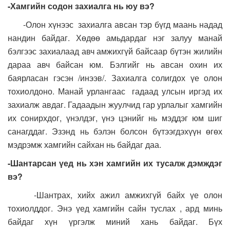
-Хамгийн содон захиалга нь юу вэ?
-Олон хүнээс захиалга авсан тэр бүгд маань надад
нандин байдаг. Хөдөө амьдардаг нэг залуу манай
бэлгээс захиалаад авч амжихгүй байсаар бүтэн жилийн
дараа авч байсан юм. Бэлгийг нь авсан охин их
баярласан гэсэн /инээв/. Захиалга солигдох үе олон
тохиолдоно. Манай урлангаас гадаад улсын иргэд их
захиалж авдаг. Гадаадын жуулчид гар урлалыг хамгийн
их сонирхдог, үнэлдэг, үнэ цэнийг нь мэддэг юм шиг
санагддаг. Эзэнд нь бэлэн болсон бүтээгдэхүүн өгөх
мэдрэмж хамгийн сайхан нь байдаг даа.
-Шантарсан үед нь хэн хамгийн их тусалж дэмждэг
вэ?
-Шантрах, хийх ажил амжихгүй байх үе олон
тохиолддог. Энэ үед хамгийн сайн туслах , ард минь
байдаг хүн үргэлж миний хань байдаг. Бүх