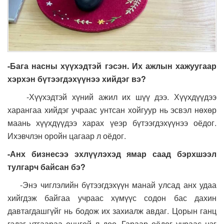
-Бага насны хүүхэдтэй гэсэн. Их ажлын хажуугаар
хэрхэн бүтээгдэхүүнээ хийдэг вэ?
-Хүүхэдтэй хүний ажил их шүү дээ. Хүүхдүүдээ
харангаа хийдэг учраас унтсан хойгуур нь эсвэл нөхөр
маань хүүхдүүдээ харах үеэр бүтээгдэхүүнээ оёдог.
Ихэвчлэн оройн цагаар л оёдог.
-Анх бизнесээ эхлүүлэхэд ямар саад бэрхшээл
тулгарч байсан бэ?
-Энэ чиглэлийн бүтээгдэхүүн манай улсад анх удаа
хийгдэж байгаа учраас хүмүүс содон бас дахин
давтагдашгүйг нь бодож их захиалж авдаг. Цорын ганц
гэдэг утгаараа онцгой л доо. Гараар оёдог учраас нэг