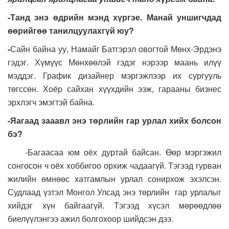
-Танд энэ өдрийн мэнд хүргэе. Манай уншигчдад
өөрийгөө танилцуулахгүй юу?
-
Сайн байна уу, Намайг Батгэрэл овогтой Мөнх-Эрдэнэ
гэдэг. Хүмүүс Мөнхөөлэй гэдэг нэрээр маань илүү
мэддэг. График дизайнер мэргэжлээр их сургууль
төгссөн. Хоёр сайхан хүүхдийн ээж, гарааны бизнес
эрхлэгч эмэгтэй байна.
-Яагаад зааавл энэ төрлийн гар урлал хийх болсон
бэ?
-Багаасаа юм оёх дуртай байсан. Өөр мэргэжил
сонгосон ч оёх хоббигоо орхиж чадаагүй. Тэгээд гурван
жилийн өмнөөс хатгамлын урлал сонирхож эхэлсэн.
Судлаад үзтэл Монгол Улсад энэ төрлийн гар урлалыг
хийдэг хүн байгаагүй. Тэгээд хүсэл мөрөөдлөө
биелүүлэнгээ ажил болгохоор шийдсэн дээ.