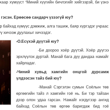
хаар хүмүүст “Миний хүүгийн бичлэгийг хийгээрэй, би үзнэ
 гэсэн. Ерөөсөө сандарч үзээгүй юу?
айхад хүмүүс дэмжиж, алга ташиж, баяр хүргэдэг учраас
ү хичээж дуулахыг хичээдэг.
-О.Есүхэй дүүтэй юу?
-Би доороо хоёр дүүтэй. Хоёр дүүгээ
эрхлүүлэх дуртай. Манай бага дүү дандаа намайг
хайрладаг.
-Чиний хувьд хамгийн онцгой дурсамж
үлдээсэн тайз бий юү?
-Манай Сэргэлэн сумын Соёлын төв
өргөөгийн тайз л хамгийн гоё нь. Би тэр тайзан
дээр олон удаа гарсан. Намайг нэгдүгээр ангид
байхад Соёлын төв өргөө баригдаж бид гоё