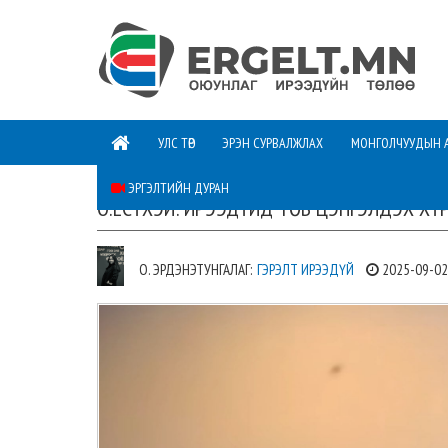
УЛС ТӨР
ЭРЭН СУРВАЛЖЛАХ
МОНГОЛЧУУДЫН 
ЭРГЭЛТИЙН ДУРАН
О.ЕСҮХЭЙ: ИРЭЭДҮЙД ТӨВ ЦЭНГЭЛДЭХ ХҮ
О. ЭРДЭНЭТУНГАЛАГ:
ГЭРЭЛТ ИРЭЭДҮЙ
2025-09-0