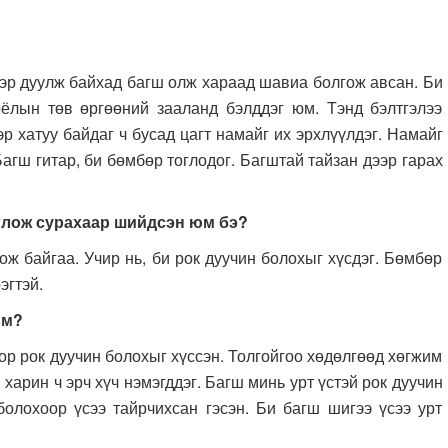
дуулж байхад багш олж хараад шавиа болгож авсан. Би
оёлын төв өргөөний зааланд бэлддэг юм. Тэнд бэлтгэлээ
эр хатуу байдаг ч бусад цагт намайг их эрхлүүлдэг. Намайг
Багш гитар, би бөмбөр тоглодог. Багштай тайзан дээр гарах
оглож сурахаар шийдсэн юм бэ?
йгаа. Учир нь, би рок дуучин болохыг хүсдэг. Бөмбөр
эгтэй.
юм?
рок дуучин болохыг хүссэн. Толгойгоо хөдөлгөөд хөгжим
 харин ч эрч хүч нэмэгддэг. Багш минь урт үстэй рок дуучин
олохоор үсээ тайрчихсан гэсэн. Би багш шигээ үсээ урт