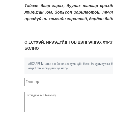
Тайзан дээр гарах, дуулах талаар ярихд
ярилцсан юм. Зорьсон зорилготой, түүн
ирээдүй нь хамгийн гэрэлтэй, дардан бай
О.ЕСҮХЭЙ: ИРЭЭДҮЙД ТӨВ ЦЭНГЭЛДЭХ ХҮР
БОЛНО
АНХААР! Та сэтгэгдэл бичихдээ хууль зүйн болон ёс суртахууныг ба
ergelt.mn хариуцлага хүлээхгүй.