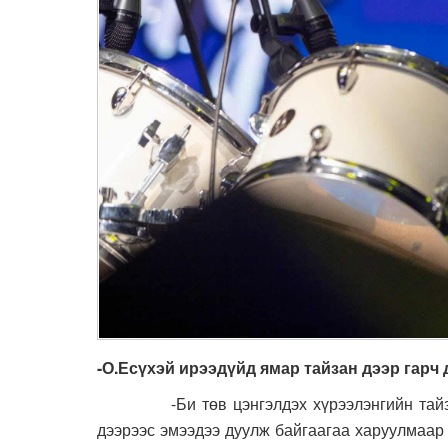
-О.Есүхэй ирээдүйд ямар тайзан дээр гарч
-Би төв цэнгэлдэх хүрээлэнгийн тайзан д
дээрээс эмээдээ дуулж байгаагаа харуулмаар