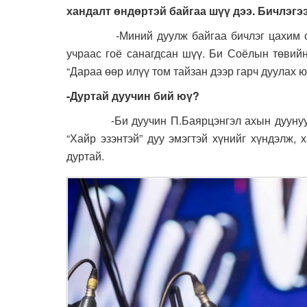
хандалт өндөртэй байгаа шүү дээ. Бичлэгээ
-Миний дуулж байгаа бичлэг цахим сүлжэ
учраас гоё санагдсан шүү. Би Соёлын төвийн
“Дараа өөр илүү том тайзан дээр гарч дуулах ю
-Дуртай дуучин бий юү?
-Би дуучин П.Баярцэнгэл ахын дуунуудад 
“Хайр эзэнтэй” дуу эмэгтэй хүнийг хүндэлж, 
дуртай.