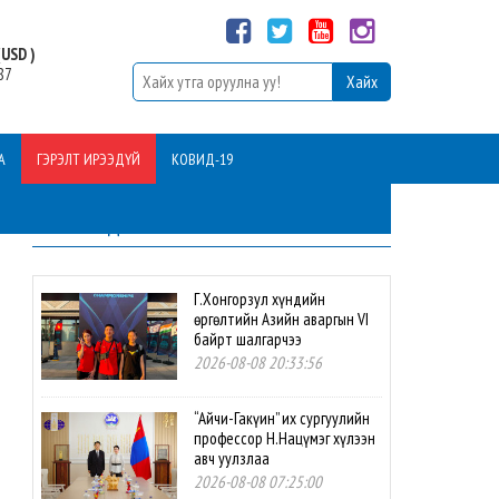
USD )
87
А
ГЭРЭЛТ ИРЭЭДҮЙ
КОВИД-19
ШИНЭ МЭДЭЭ
Г.Хонгорзул хүндийн
өргөлтийн Азийн аваргын VI
байрт шалгарчээ
2026-08-08 20:33:56
“Айчи-Гакүин” их сургуулийн
профессор Н.Нацүмэг хүлээн
авч уулзлаа
2026-08-08 07:25:00