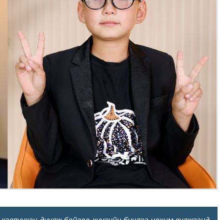
 хэвлүүхэн дуулж байгаа хүүгийн бичлэг цахим сүлжээнд