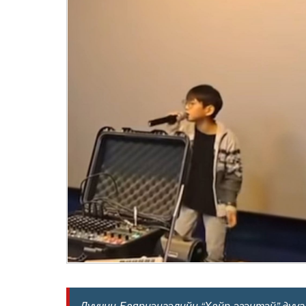
Дуучин Баярцэнгэлийн “Хайр эзэнтэй” дууг