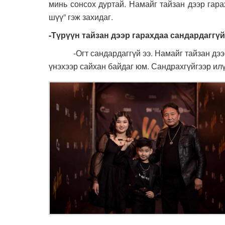
минь сонсох дуртай. Намайг тайзан дээр гара
шүү” гэж захидаг.
-Түрүүн тайзан дээр гарахдаа сандардаггүй
-Огт сандардаггүй ээ. Намайг тайзан дээр б
үнэхээр сайхан байдаг юм. Сандрахгүйгээр илү