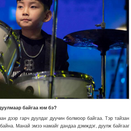
 дуулмаар байгаа юм бэ?
ээр гарч дуулдаг дуучин болмоор байгаа. Тэр тайзан
 байна. Манай эмээ намайг дандаа дэмждэг, дуулж байгааг