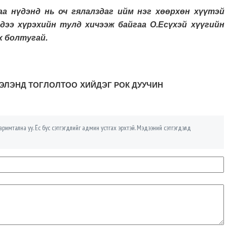
аа нүдэнд нь оч гялалздаг ийм нэг хөөрхөн хүүтэй
дээ хүрэхийн тулд хичээж байгаа О.Есүхэй хүүгийн
х болтугай.
ЭЭЛЭНД ТОГЛОЛТОО ХИЙДЭГ РОК ДУУЧИН
римтална уу. Ёс бус сэтгэгдлийг админ устгах эрхтэй. Мэдээний сэтгэгдэлд