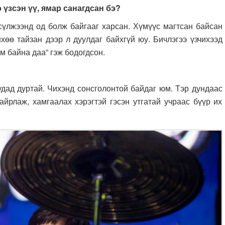
 үзсэн үү, ямар санагдсан бэ?
энд од болж байгааг харсан. Хүмүүс магтсан байсан
хөө тайзан дээр л дуулдаг байхгүй юу. Бичлэгээ үзчихээд
м байна даа” гэж бодогдсон.
дуртай. Чихэнд сонсголонтой байдаг юм. Тэр дундаас
хайрлаж, хамгаалах хэрэгтэй гэсэн утгатай учраас бүүр их