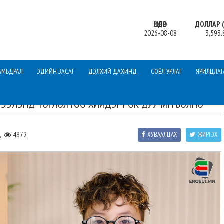
ӨНӨӨДӨР
ДОЛЛАР (
2026-08-08
3,593.
АМЬДРАЛ
ЭДИЙН ЗАСАГ
ДЭЛХИЙ ДАХИНД
СОЁЛ УРЛАГ
ЯРИЛЦЛАГ
РЭЭЛЭНД ТОГЛОЛТОО ХИЙДЭГ РОК ДУУЧИН БОЛНО
2,
4872
ХУВААЛЦАХ
ЖИРГЭХ