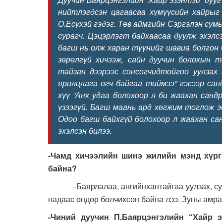
нийтлэгдсэн цагаасаа хүмүүсийн хайрыг
О.Есүхэй гэдэг. Төв аймгийн Сэргэлэн сум
сурагч. Цэцэрлэгт байхаасаа дуулж эхэлс
багш нь олж харан түүнийг шавиа болгон 
зөрөлгүй хичээж, сайн дуучин болохын т
тайзан дээрээс сонсогчидтойгоо уулзах
ярилцлага өгч байгаа тиймээ” гэсээр сан
хүү “Анх удаа болохоор л би жаахан сандр
үзээгүй. Багш маань ард хөгжим тоглож э
Одоо багш байхгүй болохоор л жаахан са
эхэлсэн билээ.
-Чамд хичээлийн шинэ жилийн мэнд хүргэ
байна?
-Баярлалаа, ангийнхантайгаа уулзах, сургу
надаас өндөр болчихсон байна лээ. Зуны амра
-Чиний дуучин П.Баярцэнгэлийн “Хайр э