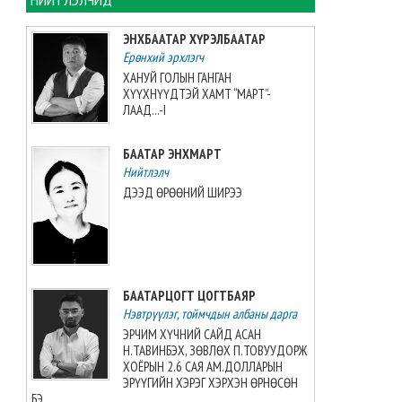
ЗУРХАЙ: Үс шинээр үргээлгэх
буюу засуулахад нүд
ЭНХБААТАР ХҮРЭЛБААТАР
бүрэлзэн улцайна
Ерөнхий эрхлэгч
2026-08-08 06:00:00
ХАНУЙ ГОЛЫН ГАНГАН
ХҮҮХНҮҮДТЭЙ ХАМТ “МАРТ”-
ЦАГ АГААР: Улаанбаатарт
ЛААД...-I
өдөртөө 32 хэм дулаан
байна
БААТАР ЭНХМАРТ
2026-08-08 06:00:00
Нийтлэлч
ДЭЭД ӨРӨӨНИЙ ШИРЭЭ
Өнөөдөр 14:00 цагт 34 вагон
автобензин орж ирнэ
2026-08-07 12:54:49
БААТАРЦОГТ ЦОГТБАЯР
Б.Пүрэвдагва: Найман
Нэвтрүүлэг, тоймчдын албаны дарга
салбарын 103 үйлчилгээний
бүртгэлийг цуцалснаар
ЭРЧИМ ХҮЧНИЙ САЙД АСАН
бизнес эрхлэхэд таатай
Н.ТАВИНБЭХ, ЗӨВЛӨХ П.ТОВУУДОРЖ
нөхцөл бүрдэнэ
ХОЁРЫН 2.6 САЯ АМ.ДОЛЛАРЫН
ЭРҮҮГИЙН ХЭРЭГ ХЭРХЭН ӨРНӨСӨН
2026-08-07 12:27:32
БЭ