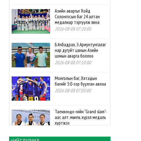
Азийн аваргыг Хойд
Солонгосын баг 24 алтан
медалиар тэргүүлж явна
2026-08-08 07:20:00
Б.Ачбадрах, Э.Ариунтунгалаг
нар дугуйт цанын Азийн
цомын аварга боллоо
2026-08-08 07:10:00
Монголын баг, Хятадын
багийг 3:0-ээр буулган авлаа
2026-08-08 07:05:00
Таеквондо-гийн “Grand slam”-
аас алт, мөнгө, хүрэл медаль
хүртжээ
2026-08-08 07:00:00
НИЙТЛЭЛЧИД