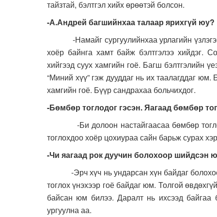
тайзтай, бэлтгэл хийх өрөөтэй болсон.
-А.Андрей багшийнхаа талаар ярихгүй юу?
-Намайг сургуулийнхаа урлагийн үзлэгээр 
хоёр байнга хамт байж бэлтгэлээ хийдэг. С
хийгээд суух хамгийн гоё. Багш бэлтгэлийн үе
“Миний хүү” гэж дууддаг нь их таалагддаг юм. 
хамгийн гоё. Бүүр сандрахаа больчихдог.
-Бөмбөр тоглодог гэсэн. Яагаад бөмбөр т
-Би долоон настайгаасаа бөмбөр тоглож ба
тоглохдоо хоёр цохиураа сайн барьж сурах хэр
-Чи яагаад рок дуучин болохоор шийдсэн 
-Эрч хүч нь ундарсан хүн байдаг болохоор 
тоглох үнэхээр гоё байдаг юм. Толгой өвдөхгүй
байсан юм билээ. Даралт нь ихсээд байгаа б
ургуулна аа.