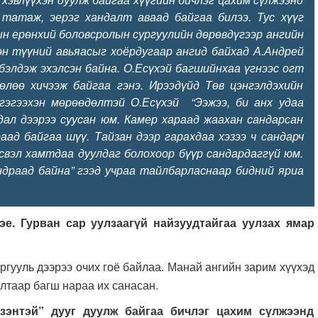
 татаж, эерэг хандалт аваад байгаа билээ. Тус хүүг
ын ерөнхий боловсролын сургуулийн дөрөвдүгээр ангийн
эн түүний авьяасыг хоёрдугаар ангид байхад А.Андрей
бэлдэж эхэлсэн байна. О.Есүхэй багшийнхаа үгнээс огт
өлөө хичээж байгаа гэнэ. Ирээдүйд Төв цэнгэлдэхийн
 гэгээхэн мөрөөдөлтэй О.Есүхэй “Ээжээ, би анх удаа
дал дээрээ суусан юм. Камер хараад жаахан сандарсан
аад байгаа шүү. Тайзан дээр гарахдаа хэзээ ч сандарч
свэл хамтдаа дуулдаг болохоор бүүр сандардаггүй юм.
ндраад байна” гээд учраа тайлбарласнаар бидний яриа
е. Гурван сар уулзаагүй найзуудтайгаа уулзах ямар
уль дээрээ очих гоё байлаа. Манай ангийн зарим хүүхэд
лтаар багш нараа их санасан.
зэнтэй” дууг дуулж байгаа бичлэг цахим сүлжээнд