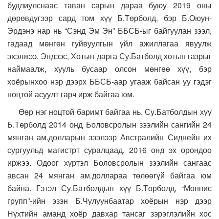
будлиулснаас таван сарын дараа буюу 2019 оны
дөрөвдүгээр сард том хүү Б.Төрболд, бэр Б.Оюун-
Эрдэнэ нар нь “Сэнд Эм Эн” ББСБ-ыг байгуулан зээл,
гадаад мөнгөн гуйвуулгын үйл ажиллагаа явуулж
эхэлжээ. Эндээс, Хотын дарга Су.Батболд хотын газрыг
наймаалж, хууль бусаар олсон мөнгөө хүү, бэр
хоёрынхоо нэр дээрх ББСБ-аар угааж байсан уу гэдэг
ноцтой асуулт гарч ирж байгаа юм.
Өөр нэг ноцтой баримт байгаа нь, Су.Батболдын хүү
Б.Төрболд 2014 онд Боловсролын зээлийн сангийн 24
мянган ам.долларын зээлээр Австралийн Сиднейн их
сургуульд магистрт суралцаад, 2016 онд эх орондоо
иржээ. Одоог хүртэл Боловсролын зээлийн сангаас
авсан 24 мянган ам.доллараа төлөөгүй байгаа юм
байна. Гэтэл Су.Батболдын хүү Б.Төрболд, “Моннис
групп”-ийн эзэн Б.Чулуунбаатар хоёрын нэр дээр
Нүхтийн аманд хоёр давхар тансаг зэрэглэлийн хос