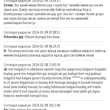
Сэтгэгдэл үлдээсэн: 2024-02-09 10:56:52
Зочин:
Энэ хүний өмнөх бизнесүүд ч хууль бус төсвийн мөнгө хуссан юм
гарна даа. Давуу эрх мэдээлэлд ойр байсан хулгайчууд бүгд л
боловсролын сангаас хулгайлсан шүү дээ. Энэ мэт тасвөөс болон дээрх
шиг хууль бусаар авсан залилсан юмгүй бол энэ их хөрөнгийг
цалингаараа босгох уу
Сэтгэгдэл үлдээсэн: 2024-02-09 07:09:12
Orkuudaa gej:
Orkuud duusgaj bna daaa
Сэтгэгдэл үлдээсэн: 2024-02-09 06:29:25
Н:
Тэгсэннүү ингэснүү гэж одоо яриад яахавдээ наймаа хийдэгээ хийгээд
мөнгөө угаадагаа угаагаад иддэггээ идээд дууссан байвал яахав
Сэтгэгдэл үлдээсэн: 2024-02-08 23:03:39
sk:
ene hulgaich vr udmaaraa vgvireh tsag irne gaigvi muu hulgaich baigaliin
baylag geed ene hulgaichiin gar oroogvi ym gej baihgvi bvvr neg guliisun
hulgaich haa baigaa gazart buudaj horoooj bhaar ******** vr zulbagsanuudiig
in ch gesen hilgaichaar in duudaj bvh hurungu mungiig in huraah heregtei
huuli ymar bolhiig haruulj tur ulsiig hohirooson hulgaichuudiig ard tvmnii
nvden deer il tod tsaaziin yl onooj daraa daraagiin turd ajilah gej bgaa
hvmvvst medrvvleh heregtei bna
Сэтгэгдэл үлдээсэн: 2024-02-08 20:12:40
Хм:
Гомо дээрээ бас шуналтай