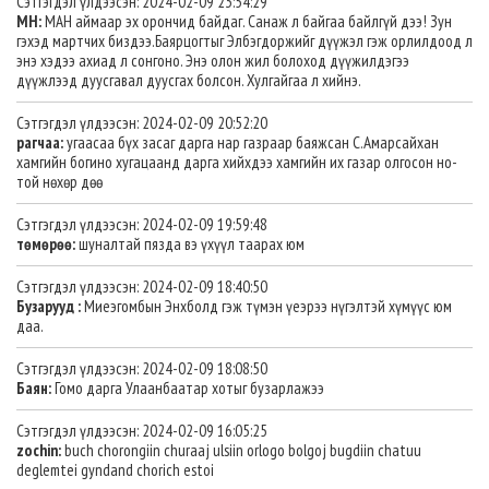
Сэтгэгдэл үлдээсэн: 2024-02-09 23:54:29
МН:
МАН аймаар эх орончид байдаг. Санаж л байгаа байлгүй дээ! Зун
гэхэд мартчих биздээ.Баярцогтыг Элбэгдоржийг дүүжэл гэж орлилдоод л
энэ хэдээ ахиад л сонгоно. Энэ олон жил болоход дүүжилдэгээ
дүүжлээд дуусгавал дуусгах болсон. Хулгайгаа л хийнэ.
Сэтгэгдэл үлдээсэн: 2024-02-09 20:52:20
рагчаа:
угаасаа бүх засаг дарга нар газраар баяжсан С.Амарсайхан
хамгийн богино хугацаанд дарга хийхдээ хамгийн их газар олгосон но-
той нөхөр дөө
Сэтгэгдэл үлдээсэн: 2024-02-09 19:59:48
төмөрөө:
шуналтай пязда вэ үхүүл таарах юм
Сэтгэгдэл үлдээсэн: 2024-02-09 18:40:50
Бузарууд :
Миеэгомбын Энхболд гэж түмэн үеэрээ нүгэлтэй хүмүүс юм
даа.
Сэтгэгдэл үлдээсэн: 2024-02-09 18:08:50
Баян:
Гомо дарга Улаанбаатар хотыг бузарлажээ
Сэтгэгдэл үлдээсэн: 2024-02-09 16:05:25
zochin:
buch chorongiin churaaj ulsiin orlogo bolgoj bugdiin chatuu
deglemtei gyndand chorich estoi