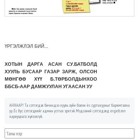
ҮРГЭЛЖЛЭЛ БИЙ...
ХОТЫН ДАРГА АСАН СУ.БАТБОЛД
ХУУЛЬ БУСААР ГАЗАР ЗАРЖ, ОЛСОН
МӨНГӨӨ ХҮҮ Б.ТӨРБОЛДЫНХОО
ББСБ-ААР ДАМЖУУЛАН УГААСАН УУ
АНХААР! Та сэтгэгдэл бичихдээ хууль зүйн болон ёс суртахууныг баримтална
уу. Ёс бус сэтгэгдлийг админ устгах эрхтэй. Мэдээний сэтгэгдэлд ergelt.mn
хариуцлага хүлээхгүй.