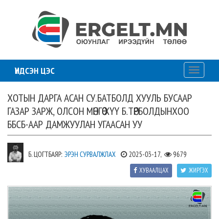
ҮНДСЭН ЦЭС
Toggle
navigati
ХОТЫН ДАРГА АСАН СУ.БАТБОЛД ХУУЛЬ БУСААР
ГАЗАР ЗАРЖ, ОЛСОН МӨНГӨӨ ХҮҮ Б.ТӨРБОЛДЫНХОО
ББСБ-ААР ДАМЖУУЛАН УГААСАН УУ
Б. ЦОГТБАЯР:
ЭРЭН СУРВАЛЖЛАХ
2025-03-17,
9679
ХУВААЛЦАХ
ЖИРГЭХ