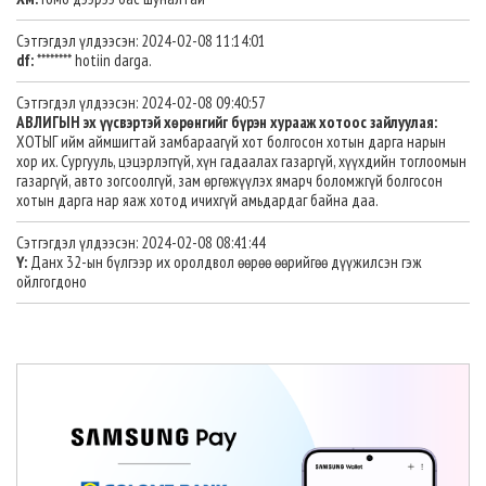
Сэтгэгдэл үлдээсэн: 2024-02-08 11:14:01
df:
******** hotiin darga.
Сэтгэгдэл үлдээсэн: 2024-02-08 09:40:57
АВЛИГЫН эх үүсвэртэй хөрөнгийг бүрэн хурааж хотоос зайлуулая:
ХОТЫГ ийм аймшигтай замбараагүй хот болгосон хотын дарга нарын
хор их. Сургууль, цэцэрлэггүй, хүн гадаалах газаргүй, хүүхдийн тоглоомын
газаргүй, авто зогсоолгүй, зам өргөжүүлэх ямарч боломжгүй болгосон
хотын дарга нар яаж хотод ичихгүй амьдардаг байна даа.
Сэтгэгдэл үлдээсэн: 2024-02-08 08:41:44
Ү:
Данх 32-ын бүлгээр их оролдвол өөрөө өөрийгөө дүүжилсэн гэж
ойлгогдоно