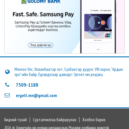
Монгол Улс, Улаанбаатар хот, Сүхбаатар дүүрэг, VIII хороо, "Ардын
эрх"-ийн байр, Гуравдугаар давхарт Эргэлт.мн редакц
7509-1188
ergelt.mn@gmail.com
Бидний тухай
Сурталчилгаа байршуулах
Холбоо барих
2026 © Зохиогчийн эрх хуулиар хамгаалагдсан. Мэдээлэл хуулбарлах хориотой.