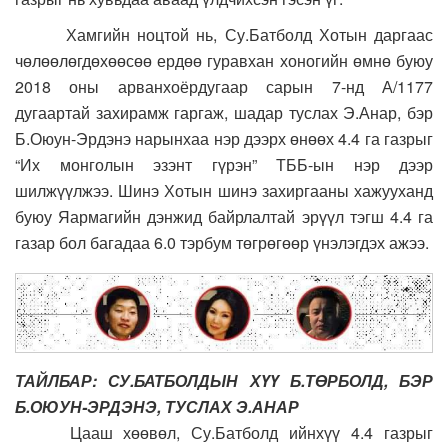
Хамгийн ноцтой нь, Су.Батболд Хотын даргаас
чөлөөлөгдөхөөсөө ердөө гуравхан хоногийн өмнө буюу
2018 оны арванхоёрдугаар сарын 7-нд А/1177
дугаартай захирамж гаргаж, шадар туслах Э.Анар, бэр
Б.Оюун-Эрдэнэ нарынхаа нэр дээрх өнөөх 4.4 га газрыг
“Их монголын эзэнт гүрэн” ТББ-ын нэр дээр
шилжүүлжээ. Шинэ Хотын шинэ захиргааны хажууханд
буюу Яармагийн дэнжид байрлалтай эрүүл тэгш 4.4 га
газар бол багадаа 6.0 тэрбум төгрөгөөр үнэлэгдэх ажээ.
ТАЙЛБАР: СУ.БАТБОЛДЫН ХҮҮ Б.ТӨРБОЛД, БЭР
Б.ОЮУН-ЭРДЭНЭ, ТУСЛАХ Э.АНАР
Цааш хөөвөл, Су.Батболд ийнхүү 4.4 газрыг