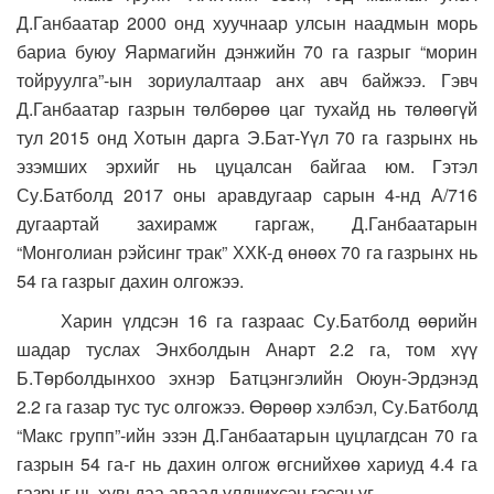
Д.Ганбаатар 2000 онд хуучнаар улсын наадмын морь
бариа буюу Яармагийн дэнжийн 70 га газрыг “морин
тойруулга”-ын зориулалтаар анх авч байжээ. Гэвч
Д.Ганбаатар газрын төлбөрөө цаг тухайд нь төлөөгүй
тул 2015 онд Хотын дарга Э.Бат-Үүл 70 га газрынх нь
эзэмших эрхийг нь цуцалсан байгаа юм. Гэтэл
Су.Батболд 2017 оны аравдугаар сарын 4-нд А/716
дугаартай захирамж гаргаж, Д.Ганбаатарын
“Монголиан рэйсинг трак” ХХК-д өнөөх 70 га газрынх нь
54 га газрыг дахин олгожээ.
Харин үлдсэн 16 га газраас Су.Батболд өөрийн
шадар туслах Энхболдын Анарт 2.2 га, том хүү
Б.Төрболдынхоо эхнэр Батцэнгэлийн Оюун-Эрдэнэд
2.2 га газар тус тус олгожээ. Өөрөөр хэлбэл, Су.Батболд
“Макс групп”-ийн эзэн Д.Ганбаатарын цуцлагдсан 70 га
газрын 54 га-г нь дахин олгож өгснийхөө хариуд 4.4 га
газрыг нь хувьдаа аваад үлдчихсэн гэсэн үг.