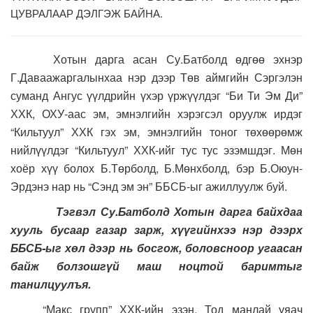
ЦУВРАЛААР ДЭЛГЭЖ БАЙНА.
Хотын дарга асан Су.Батболд өдгөө эхнэр
Г.Даваажаргалынхаа нэр дээр Төв аймгийн Сэргэлэн
суманд Ангус үүлдрийн үхэр үржүүлдэг “Би Ти Эм Ди”
ХХК, ОХУ-аас эм, эмнэлгийн хэрэгсэл оруулж ирдэг
“Кильтуул” ХХК гэх эм, эмнэлгийн тоног төхөөрөмж
нийлүүлдэг “Кильтуул” ХХК-ийг тус тус эзэмшдэг. Мөн
хоёр хүү болох Б.Төрболд, Б.Мөнхболд, бэр Б.Оюун-
Эрдэнэ нар нь “Сэнд эм эн” ББСБ-ыг ажиллуулж буй.
Тэгвэл Су.Батболд Хотын дарга байхдаа
хууль бусаар газар зарж, хүүгийнхээ нэр дээрх
ББСБ-ыг хөл дээр нь босгож, боловсноор угаасан
байж болзошгүй маш ноцтой баримтыг
танилцуулъя.
“Макс групп” ХХК-ийн эзэн, Тод манлай уяач