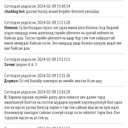
Сэтгэгдэл үлдээсэн: 2024-02-09 15:45:54
chaddag bol:
gazraa hurasj avaad bvgdiin shorond yavuulaa
Сэтгэгдэл үлдээсэн: 2024-02-09 13:13:28
Нэмэхээ:
Су.Батболдын гэрээс нэг удаа мөнгө алга боллоо гээд бидний
хэдэн нөхдүүд очиж шалгахад гэрийн үйлчлэгч нь хулгай хийчихсэн
байсан даа. Тэгсэн гэрийн үйлчлэгч нь өдөр бүр том том хайрцагтай
мөнгө авчирдаг байсан гэсэн. Энэ нөхдүүд өдөр болгон хахууль авдаг юм
шиг байсан даа
Сэтгэгдэл үлдээсэн: 2024-02-09 13:13:13
Зочин:
шорон 4..6..1
Сэтгэгдэл үлдээсэн: 2024-02-09 12:21:26
Доржоо:
Ёстой балайр намчирхсан хөгийн амьтан бсан шүү.
Сэтгэгдэл үлдээсэн: 2024-02-09 12:16:29
Б:
Хөрөнгө хурааж хуулийн дагуу арга хэмжээг авч дахин төрд
ажиллахгүй болтол нь гэсгээж шударга хуулийг хэрэгжүүлэхгүй бол одоо
хэн их идсэн уусныг бичээд харин ч төр гэж сайхан ярьсан нь орж идэх
боломжоор хангадаг сайхан эзэнгүй газар гэсэн ойлголт төрж бна. Хэн
түрүүлж идсэн нь аз гэж үү.