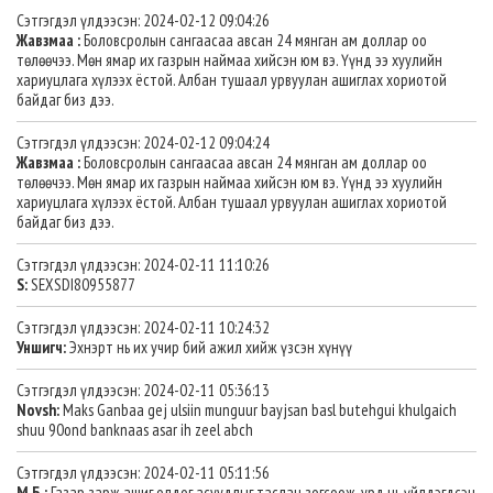
Сэтгэгдэл үлдээсэн: 2024-02-12 09:04:26
Жавзмаа :
Боловсролын сангаасаа авсан 24 мянган ам доллар оо
төлөөчээ. Мөн ямар их газрын наймаа хийсэн юм вэ. Үүнд ээ хуулийн
хариуцлага хүлээх ёстой. Албан тушаал урвуулан ашиглах хориотой
байдаг биз дээ.
Сэтгэгдэл үлдээсэн: 2024-02-12 09:04:24
Жавзмаа :
Боловсролын сангаасаа авсан 24 мянган ам доллар оо
төлөөчээ. Мөн ямар их газрын наймаа хийсэн юм вэ. Үүнд ээ хуулийн
хариуцлага хүлээх ёстой. Албан тушаал урвуулан ашиглах хориотой
байдаг биз дээ.
Сэтгэгдэл үлдээсэн: 2024-02-11 11:10:26
S:
SEXSDI80955877
Сэтгэгдэл үлдээсэн: 2024-02-11 10:24:32
Уншигч:
Эхнэрт нь их учир бий ажил хийж үзсэн хүнүү
Сэтгэгдэл үлдээсэн: 2024-02-11 05:36:13
Novsh:
Maks Ganbaa gej ulsiin munguur bayjsan basl butehgui khulgaich
shuu 90ond banknaas asar ih zeel abch
Сэтгэгдэл үлдээсэн: 2024-02-11 05:11:56
М.Б.:
Газар зарж ашиг олдог асуудлыг таслан зогсоож, урд нь үйлдэгдсэн