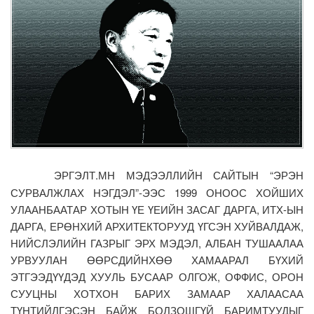
ЭРГЭЛТ.МН МЭДЭЭЛЛИЙН САЙТЫН “ЭРЭН
СУРВАЛЖЛАХ НЭГДЭЛ”-ЭЭС 1999 ОНООС ХОЙШИХ
УЛААНБААТАР ХОТЫН ҮЕ ҮЕИЙН ЗАСАГ ДАРГА, ИТХ-ЫН
ДАРГА, ЕРӨНХИЙ АРХИТЕКТОРУУД ҮГСЭН ХУЙВАЛДАЖ,
НИЙСЛЭЛИЙН ГАЗРЫГ ЭРХ МЭДЭЛ, АЛБАН ТУШААЛАА
УРВУУЛАН ӨӨРСДИЙНХӨӨ ХАМААРАЛ БҮХИЙ
ЭТГЭЭДҮҮДЭД ХУУЛЬ БУСААР ОЛГОЖ, ОФФИС, ОРОН
СУУЦНЫ ХОТХОН БАРИХ ЗАМААР ХАЛААСАА
ТҮНТИЙЛГЭСЭН БАЙЖ БОЛЗОШГҮЙ БАРИМТУУДЫГ