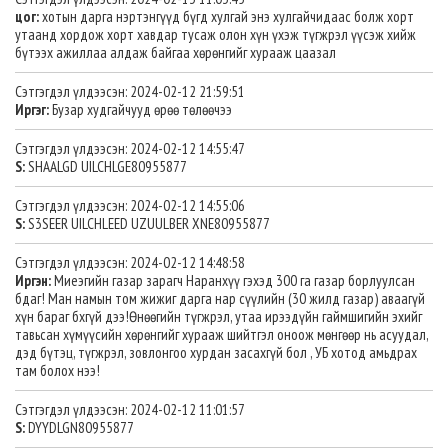
цог:
хотын дарга нэртэнгүүд бүгд хулгай энэ хулгайчидаас болж хорт
утаанд хордож хорт хавдар тусаж олон хүн үхэж түгжрэл үүсэж хийж
бүтээх ажиллаа алдаж байгаа хөрөнгийг хурааж цаазал
Сэтгэгдэл үлдээсэн: 2024-02-12 21:59:51
Иргэг:
Бузар худгайчууд өрөө төлөөчээ
Сэтгэгдэл үлдээсэн: 2024-02-12 14:55:47
S:
SHAALGD UILCHLGE80955877
Сэтгэгдэл үлдээсэн: 2024-02-12 14:55:06
S:
S3SEER UILCHLEED UZUULBER XNE80955877
Сэтгэгдэл үлдээсэн: 2024-02-12 14:48:58
Иргэн:
Миеэгийн газар зарагч Наранхүү гэхэд 300 га газар борлуулсан
бдаг! Ман намын том жижиг дарга нар сүүлийн (30 жилд газар) аваагүй
хүн бараг бхгүй дээ!Өнөөгийн түгжрэл, утаа ирээдүйн гаймшигийн эхийг
тавьсан хүмүүсийн хөрөнгийг хурааж шийтгэл оноож мөнгөөр нь асуудал,
дэд бүтэц, түгжрэл, зовлонгоо хурдан засахгүй бол , УБ хотод амьдрах
там болох нээ!
Сэтгэгдэл үлдээсэн: 2024-02-12 11:01:57
S:
DYYDLGN80955877