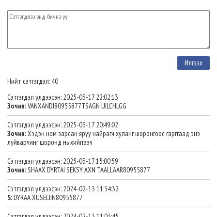
Нийт сэтгэгдэл: 40
Сэтгэгдэл үлдээсэн: 2025-03-17 22:02:13
Зочин:
VANXANDI80955877TSAGN UILCHLGG
Сэтгэгдэл үлдээсэн: 2025-03-17 20:49:02
Зочин:
Хэдэн ном зарсан яруу найрагч хуланг шоронгоос гарггаад энэ
луйварчинг шоронд нь хийггээч
Сэтгэгдэл үлдээсэн: 2025-03-17 15:00:59
Зочин:
SHAAX DYRTAI SEKSY AXN TAALLAAR80955877
Сэтгэгдэл үлдээсэн: 2024-02-13 11:34:32
S:
DYRAA XUSELIIN80955877
Сэтгэгдэл үлдээсэн: 2024-02-13 11:03:45