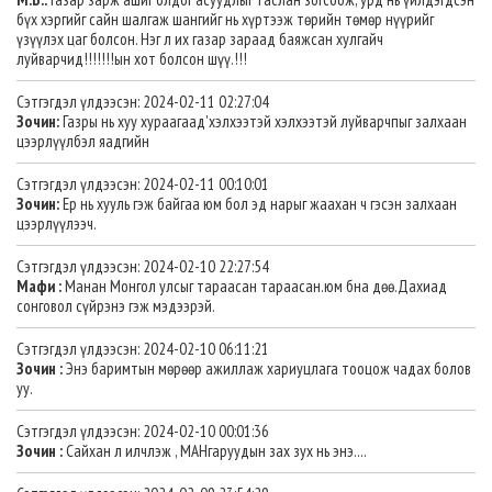
бүх хэргийг сайн шалгаж шангийг нь хүртээж төрийн төмөр нүүрийг
үзүүлэх цаг болсон. Нэг л их газар зараад баяжсан хулгайч
луйварчид!!!!!!!ын хот болсон шүү.!!!
Сэтгэгдэл үлдээсэн: 2024-02-11 02:27:04
Зочин:
Газры нь хуу хураагаад'хэлхээтэй хэлхээтэй луйварчпыг залхаан
цээрлүүлбэл яадгийн
Сэтгэгдэл үлдээсэн: 2024-02-11 00:10:01
Зочин:
Ер нь хууль гэж байгаа юм бол эд нарыг жаахан ч гэсэн залхаан
цээрлүүлээч.
Сэтгэгдэл үлдээсэн: 2024-02-10 22:27:54
Мафи :
Манан Монгол улсыг тараасан тараасан.юм бна дөө.Дахиад
сонговол сүйрэнэ гэж мэдээрэй.
Сэтгэгдэл үлдээсэн: 2024-02-10 06:11:21
Зочин :
Энэ баримтын мөрөөр ажиллаж хариуцлага тооцож чадах болов
уу.
Сэтгэгдэл үлдээсэн: 2024-02-10 00:01:36
Зочин :
Сайхан л илчлэж , МАНгаруудын зах зух нь энэ....