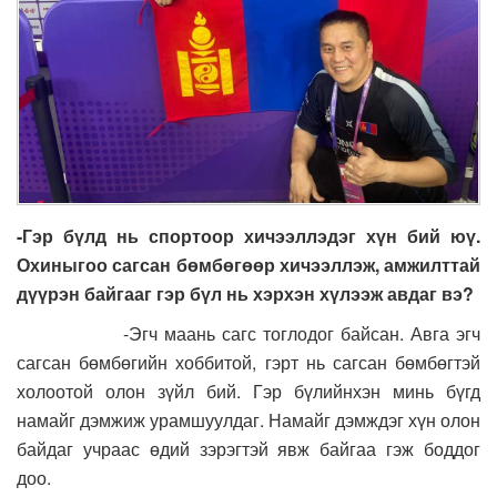
-Гэр бүлд нь спортоор хичээллэдэг хүн бий юү.
Охиныгоо сагсан бөмбөгөөр хичээллэж, амжилттай
дүүрэн байгааг гэр бүл нь хэрхэн хүлээж авдаг вэ?
-Эгч маань сагс тоглодог байсан. Авга эгч
сагсан бөмбөгийн хоббитой, гэрт нь сагсан бөмбөгтэй
холоотой олон зүйл бий. Гэр бүлийнхэн минь бүгд
намайг дэмжиж урамшуулдаг. Намайг дэмждэг хүн олон
байдаг учраас өдий зэрэгтэй явж байгаа гэж боддог
доо.