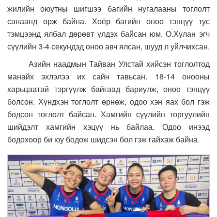
жилийн оюутны шигшээ багийн нугалааны тоглолт
санаанд орж байна. Хоёр багийн оноо тэнцүү тус
тэмцээнд ялбал дөрөвт үлдэх байсан юм. О.Хулан эгч
сүүлийн 3-4 секундэд оноо авч ялсан, шууд л уйлчихсан.
Азийн наадмын Тайван Улстай хийсэн тоглолтод
манайх эхлэлээ их сайн тавьсан. 18-14 онооны
харьцаатай тэргүүлж байгаад бариулж, оноо тэнцүү
болсон. Хүндхэн тоглолт өрнөж, одоо хэн яах бол гэж
бодсон тоглолт байсан. Хамгийн сүүлийн торгуулийн
шийдэлт хамгийн хэцүү нь байлаа. Одоо инээд
бодохоор би юу бодож шидсэн бол гэж гайхаж байна.