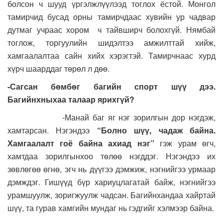
болсон ч шууд үргэлжлүүлээд тоглох ёстой. Монгол
тамирчид бусад орны тамирчдаас хувийн ур чадвар
дутмаг учраас хором ч тайвширч болохгүй. Нямбай
тоглож, торгуулийн шидэлтээ амжилттай хийж,
хамгаалалтаа сайн хийх хэрэгтэй. Тамирчнаас хурд
хүрч шаарддаг төрөл л дөө.
-Сагсан бөмбөг багийн спорт шүү дээ.
Багийнхныхаа талаар ярихгүй?
-Манай баг яг нэг зорилгын дор нэгдэж,
хамтарсан. Нэгэндээ
“Болно шүү, чадаж байна.
Хамгаалалт гоё байна ахиад нэг”
гэж урам өгч,
хамтдаа зорилгынхоо төлөө нэгддэг. Нэгэндээ их
зөвлөгөө өгнө, эгч нь дүүгээ дэмжиж, нэгнийгээ урмаар
дэмждэг. Гишүүд бүр хариуцлагатай байж, нэгнийгээ
урамшуулж, зоригжуулж чадсан. Багийнхандаа хайртай
шүү, та гурав хамгийн мундаг нь гэдгийг хэлмээр байна.