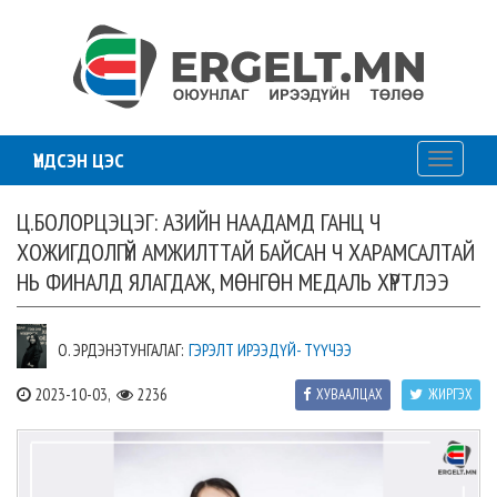
ҮНДСЭН ЦЭС
Toggle
navigati
Ц.БОЛОРЦЭЦЭГ: АЗИЙН НААДАМД ГАНЦ Ч
ХОЖИГДОЛГҮЙ АМЖИЛТТАЙ БАЙСАН Ч ХАРАМСАЛТАЙ
НЬ ФИНАЛД ЯЛАГДАЖ, МӨНГӨН МЕДАЛЬ ХҮРТЛЭЭ
О. ЭРДЭНЭТУНГАЛАГ:
ГЭРЭЛТ ИРЭЭДҮЙ- ТҮҮЧЭЭ
2023-10-03,
2236
ХУВААЛЦАХ
ЖИРГЭХ