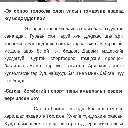
-Эх орноо төлөөлж олон улсын тэмцээнд явахад
юу бодогддог вэ?
-Эх орноо төлөөлж байгаа нь их бахархууштай
санагддаг. Гурван сая гаруй хүн дундаас шалгарч,
төлөөлж тэмцээнд явж байгаа учраас хичээх хэрэгтэй,
медаль авах ёстой гэж боддог. Дарамт мэдрэхийг
хүсдэггүй. Дуртай спортоороо тэмцээнд оролцож
багаараа амжилт гаргахыг хичээнэ. Ард минь итгэл
хүлээлгэсэн гэр бүл, найзууд, багш нар минь байгаа шүү
гэж боддог.
-Сагсан бөмбөгийн спорт таны амьдралыг хэрхэн
өөрчилсөн бэ?
-Сагсан бөмбөг тоглодог болсноор хүнтэй
харилцах чадвартай болсон. Хүнийг хүндлэхийг заасан.
Хүнд байж болох тэсвэр тэвчээр гээд эерэг зүйлс олныг