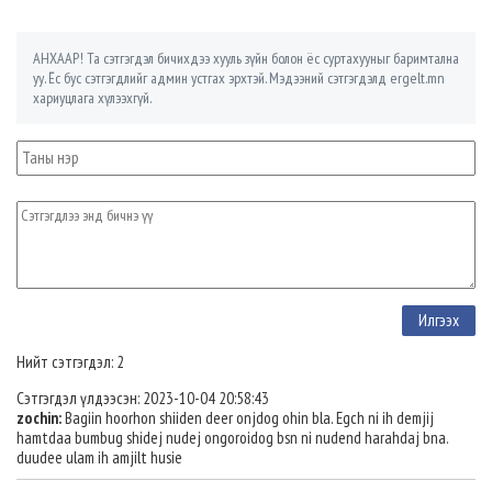
АНХААР! Та сэтгэгдэл бичихдээ хууль зүйн болон ёс суртахууныг баримтална
уу. Ёс бус сэтгэгдлийг админ устгах эрхтэй. Мэдээний сэтгэгдэлд ergelt.mn
хариуцлага хүлээхгүй.
Нийт сэтгэгдэл: 2
Сэтгэгдэл үлдээсэн: 2023-10-04 20:58:43
zochin:
Bagiin hoorhon shiiden deer onjdog ohin bla. Egch ni ih demjij
hamtdaa bumbug shidej nudej ongoroidog bsn ni nudend harahdaj bna.
duudee ulam ih amjilt husie