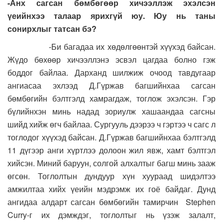
-Анх сагсан бөмбөгөөр хичээллэж эхэлсэн
үеийнхээ талаар ярихгүй юу. Юу нь таны
сонирхлыг татсан бэ?
-Би багадаа их хөдөлгөөнтэй хүүхэд байсан.
Жүдо бөхөөр хичээллэнэ эсвэл цагдаа болно гэж
боддог байлаа. Дарханд шилжиж очоод тавдугаар
ангиасаа эхлээд Д.Гүржав багшийнхаа сагсан
бөмбөгийн бэлтгэлд хамрагдаж, тоглож эхэлсэн. Гэр
бүлийнхэн минь надад зориулж хашаандаа сагсны
шийд хийж өгч байлаа. Сургууль дээрээ ч гэртээ ч сагс л
тоглодог хүүхэд байсан. Д.Гүржав багшийнхаа бэлтгэлд
11 дүгээр анги хүртлээ долоон жил явж, хамт бэлтгэл
хийсэн. Миний баруун, солгой алхалтыг багш минь зааж
өгсөн. Тоглолтын дундуур хүн хуураад шидэлтээ
амжилтаа хийх үеийн мэдрэмж их гоё байдаг. Дунд
ангидаа алдарт сагсан бөмбөгийн тамирчин Stephen
Curry-г их дэмждэг, тоглолтыг нь үзэж залалт,