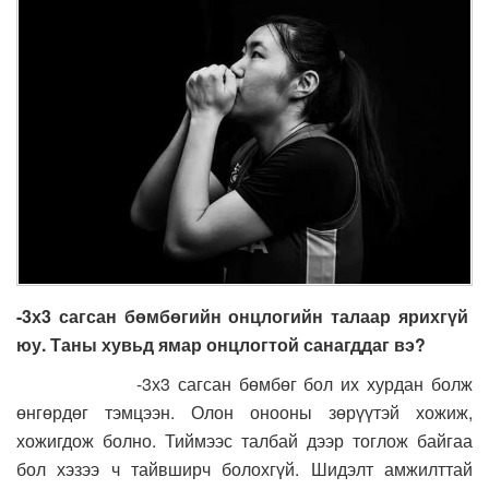
-3х3 сагсан бөмбөгийн онцлогийн талаар ярихгүй
юу. Таны хувьд ямар онцлогтой санагддаг вэ?
-3х3 сагсан бөмбөг бол их хурдан болж
өнгөрдөг тэмцээн. Олон онооны зөрүүтэй хожиж,
хожигдож болно. Тиймээс талбай дээр тоглож байгаа
бол хэзээ ч тайвширч болохгүй. Шидэлт амжилттай