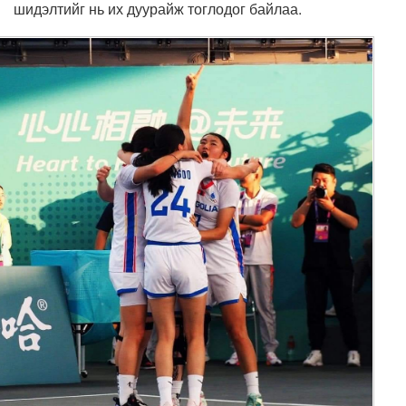
шидэлтийг нь их дуурайж тоглодог байлаа.