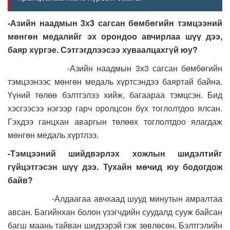
-Азийн наадмын 3х3 сагсан бөмбөгийн тэмцээний
мөнгөн медалийг эх орондоо авчирлаа шүү дээ,
баяр хүргэе. Сэтгэгдлээсээ хуваалцахгүй юу?
-Азийн наадмын 3х3 сагсан бөмбөгийн
тэмцээнээс мөнгөн медаль хүртсэндээ баяртай байна.
Үүний төлөө бэлтгэлээ хийж, багаараа тэмцсэн. Бид
хэсгээсээ нэгээр гарч оролцсон бүх тоглолтдоо ялсан.
Гэхдээ ганцхан аваргын төлөөх тоглолтдоо ялагдаж
мөнгөн медаль хүртлээ.
-Тэмцээний шийдвэрлэх хожлын шидэлтийг
гүйцэтгэсэн шүү дээ. Тухайн мөчид юу бодогдож
байв?
-Алдаагаа авчхаад шууд минутын амралтаа
авсан. Багийнхан болон үзэгчдийн суудалд сууж байсан
багш маань тайван шидээрэй гэж зөвлөсөн. Бэлтгэлийн