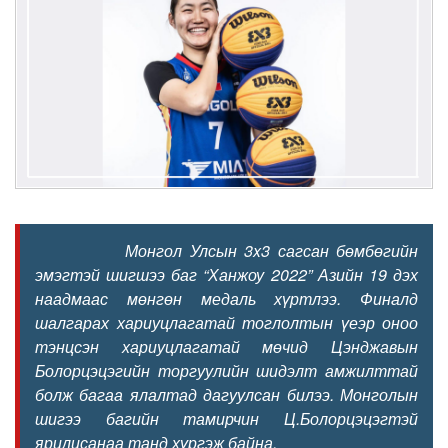
Монгол Улсын 3x3 сагсан бөмбөгийн
эмэгтэй шигшээ баг “Ханжоу 2022” Азийн 19 дэх
наадмаас мөнгөн медаль хүртлээ. Финалд
шалгарах хариуцлагатай тоглолтын үеэр оноо
тэнцсэн хариуцлагатай мөчид Цэнджавын
Болорцэцэгийн торгуулийн шидэлт амжилттай
болж багаа ялалтад дагуулсан билээ. Монголын
шигээ багийн тамирчин Ц.Болорцэцэгтэй
ярилцсанаа танд хүргэж байна.