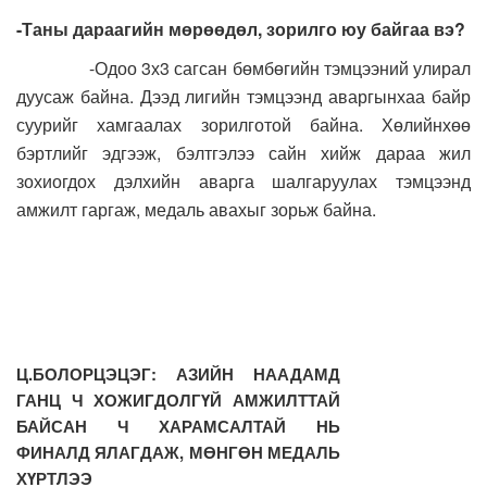
-Таны дараагийн мөрөөдөл, зорилго юу байгаа вэ?
-Одоо 3х3 сагсан бөмбөгийн тэмцээний улирал
дуусаж байна. Дээд лигийн тэмцээнд аваргынхаа байр
суурийг хамгаалах зорилготой байна. Хөлийнхөө
бэртлийг эдгээж, бэлтгэлээ сайн хийж дараа жил
зохиогдох дэлхийн аварга шалгаруулах тэмцээнд
амжилт гаргаж, медаль авахыг зорьж байна.
Ц.БОЛОРЦЭЦЭГ: АЗИЙН НААДАМД
ГАНЦ Ч ХОЖИГДОЛГҮЙ АМЖИЛТТАЙ
БАЙСАН Ч ХАРАМСАЛТАЙ НЬ
ФИНАЛД ЯЛАГДАЖ, МӨНГӨН МЕДАЛЬ
ХҮРТЛЭЭ