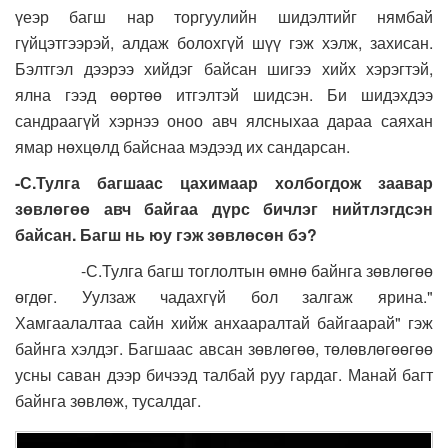
үеэр багш нар торгуулийн шидэлтийг нямбай
гүйцэтгээрэй, алдаж болохгүй шүү гэж хэлж, захисан.
Бэлтгэл дээрээ хийдэг байсан шигээ хийх хэрэгтэй,
ялна гээд өөртөө итгэлтэй шидсэн. Би шидэхдээ
сандраагүй хэрнээ оноо авч ялсныхаа дараа саяхан
ямар нөхцөлд байснаа мэдээд их сандарсан.
-С.Тулга багшаас цахимаар холбогдож заавар
зөвлөгөө авч байгаа дүрс бичлэг нийтлэгдсэн
байсан. Багш нь юу гэж зөвлөсөн бэ?
-С.Тулга багш тоглолтын өмнө байнга зөвлөгөө
өгдөг. Уулзаж чадахгүй бол залгаж ярина."
Хамгаалалтаа сайн хийж анхааралтай байгаарай" гэж
байнга хэлдэг. Багшаас авсан зөвлөгөө, төлөвлөгөөгөө
усны саван дээр бичээд талбай руу гардаг. Манай багт
байнга зөвлөж, тусалдаг.