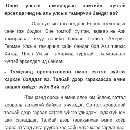
-Олон улсын тамирчдаас хамгийн хүчтэй
өрсөлдөгчид нь аль улсын тамирчин байдаг вэ?
-Олон улсын тоглогчдоос Европ тоглогчдыг
сайн гэж боддог. Бие томтой, хүчтэй, чадвар нь Ази
тамирчдаас илүү нарийн байдаг. Польш, Америк,
Герман Улсын тамирчид сайн байдаг бол Ази тивээс
Хятад, Япон Улсын тамирчид хурдтай , хамгаалалт
хүчтэй өрсөлдөгчид байдаг.
- Тэмцээнд оролцохоосоо өмнө сэтгэл зүйгээ
хэрхэн бэлддэг вэ. Талбай дээр гарахаасаа өмнө
заавал хийдэг зүйл бий юү?
-Тэмцээнд орохын өмнө олон юм бодож, сэтгэл
хөөрөлд автахгүй байхыг хичээдэг. Сэтгэл хөөрөлтэй
талбай дээр гарвал сэтгэл зүйгээ удирдаж чадахгүй юм
шиг санагддаг. Талбай дээр гарахынхаа өмнө хоёр
гараа атгаад алга руугаа хэд сайн үлээчхээд гардаг даа.