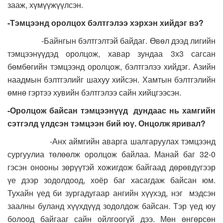
зааж, хүмүүжүүлсэн.
-Тэмцээнд оролцох бэлтгэлээ хэрхэн хийдэг вэ?
-Байнгын бэлтгэлтэй байдаг. Өвөл дээд лигийн
тэмцээнүүдэд оролцож, хавар зундаа 3х3 сагсан
бөмбөгийн тэмцээнд оролцож, бэлтгэлээ хийдэг. Азийн
наадмын бэлтгэлийг шахуу хийсэн. Хамтын бэлтгэлийн
өмнө гэртээ хувийн бэлтгэлээ сайн хийцгээсэн.
-Оролцож байсан тэмцээнүүд дундаас нь хамгийн
сэтгэлд үлдсэн тэмцээн бий юү. Онцолж яривал?
-Анх аймгийн аварга шалгаруулах тэмцээнд
сургуулиа төлөөлж оролцож байлаа. Манай баг 32-0
гэсэн онооны зөрүүтэй хожигдож байгаад дөрөвдүгээр
үе дээр зодолдоод, хоёр баг хасагдаж байсан юм.
Тухайн үед би зургадугаар ангийн хүүхэд, нэг мэдсэн
заалны буланд хүүхдүүд зодолдож байсан. Тэр үед юу
болоод байгааг сайн ойлгоогүй дээ. Мөн өнгөрсөн