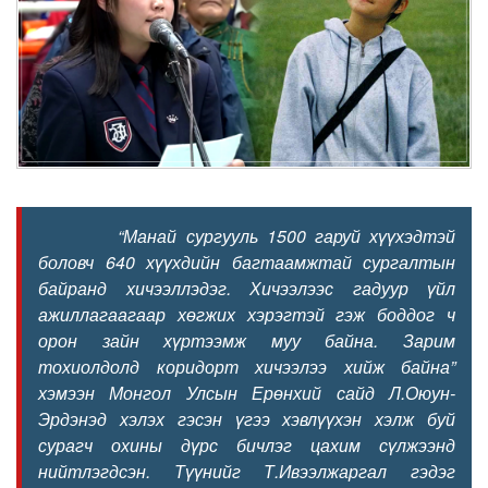
“Манай сургууль 1500 гаруй хүүхэдтэй
боловч 640 хүүхдийн багтаамжтай сургалтын
байранд хичээллэдэг. Хичээлээс гадуур үйл
ажиллагаагаар хөгжих хэрэгтэй гэж боддог ч
орон зайн хүртээмж муу байна. Зарим
тохиолдолд коридорт хичээлээ хийж байна”
хэмээн Монгол Улсын Ерөнхий сайд Л.Оюун-
Эрдэнэд хэлэх гэсэн үгээ хэвлүүхэн хэлж буй
сурагч охины дүрс бичлэг цахим сүлжээнд
нийтлэгдсэн. Түүнийг Т.Ивээлжаргал гэдэг