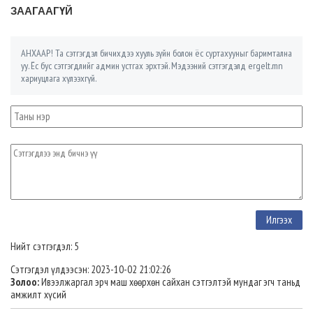
ЗААГААГҮЙ
АНХААР! Та сэтгэгдэл бичихдээ хууль зүйн болон ёс суртахууныг баримтална
уу. Ёс бус сэтгэгдлийг админ устгах эрхтэй. Мэдээний сэтгэгдэлд ergelt.mn
хариуцлага хүлээхгүй.
Нийт сэтгэгдэл: 5
Сэтгэгдэл үлдээсэн: 2023-10-02 21:02:26
Золоо:
Ивээлжаргал эрч маш хөөрхөн сайхан сэтгэлтэй мундаг эгч таньд
амжилт хүсий