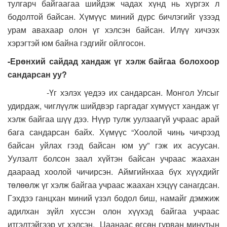
тулгарч байгаагаа шийдэж чадах хүнд нь хүргэх л
бодолтой байсан. Хүмүүс миний дүрс бичлэгийг үзээд
урам авахаар олон үг хэлсэн байсан. Илүү хичээх
хэрэгтэй юм байна гэдгийг ойлгосон.
-Ерөнхий сайдад хандаж үг хэлж байгаа болохоор
сандарсан уу?
-Үг хэлэх үедээ их сандарсан. Монгол Улсыг
удирдаж, чиглүүлж шийдвэр гаргадаг хүмүүст хандаж үг
хэлж байгаа шүү дээ. Нүүр тулж уулзаагүй учраас арай
бага сандарсан байх. Хүмүүс “Хоолой чинь чичрээд
байсан уйлах гээд байсан юм уу” гэж их асуусан.
Уулзалт болсон заал хүйтэн байсан учраас жаахан
даараад хоолой чичирсэн. Аймгийнхаа бүх хүүхдийг
төлөөлж үг хэлж байгаа учраас жаахан хэцүү санагдсан.
Гэхдээ ганцхан миний үзэл бодол биш, намайг дэмжиж
адилхан зүйл хүссэн олон хүүхэд байгаа учраас
итгэлтэйгээр үг хэлсэн. Цаанаас өгсөн гурван минутын