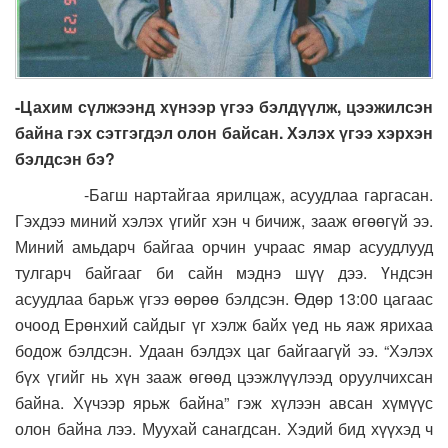
-Цахим сүлжээнд хүнээр үгээ бэлдүүлж, цээжилсэн
байна гэх сэтгэгдэл олон байсан. Хэлэх үгээ хэрхэн
бэлдсэн бэ?
-Багш нартайгаа ярилцаж, асуудлаа гаргасан.
Гэхдээ миний хэлэх үгийг хэн ч бичиж, зааж өгөөгүй ээ.
Миний амьдарч байгаа орчин учраас ямар асуудлууд
тулгарч байгааг би сайн мэднэ шүү дээ. Үндсэн
асуудлаа барьж үгээ өөрөө бэлдсэн. Өдөр 13:00 цагаас
очоод Ерөнхий сайдыг үг хэлж байх үед нь яаж ярихаа
бодож бэлдсэн. Удаан бэлдэх цаг байгаагүй ээ. “Хэлэх
бүх үгийг нь хүн зааж өгөөд цээжлүүлээд оруулчихсан
байна. Хүчээр ярьж байна” гэж хүлээн авсан хүмүүс
олон байна лээ. Муухай санагдсан. Хэдий бид хүүхэд ч