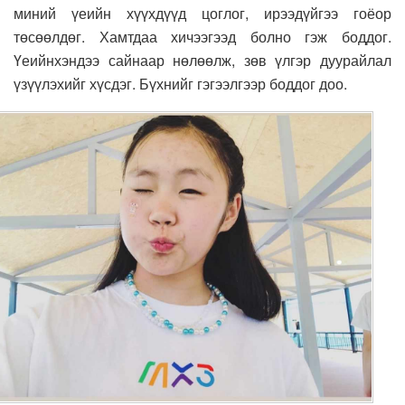
миний үеийн хүүхдүүд цоглог, ирээдүйгээ гоёор
төсөөлдөг. Хамтдаа хичээгээд болно гэж боддог.
Үеийнхэндээ сайнаар нөлөөлж, зөв үлгэр дуурайлал
үзүүлэхийг хүсдэг. Бүхнийг гэгээлгээр боддог доо.