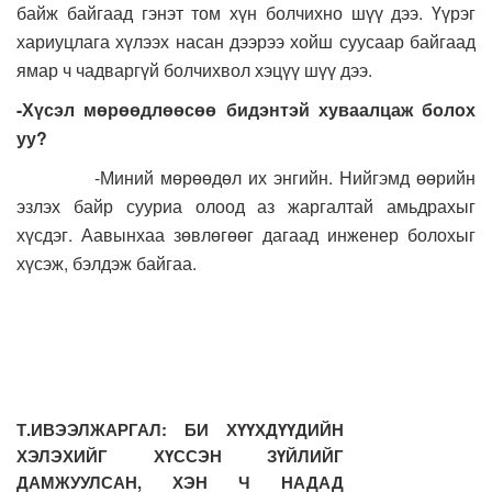
байж байгаад гэнэт том хүн болчихно шүү дээ. Үүрэг
хариуцлага хүлээх насан дээрээ хойш суусаар байгаад
ямар ч чадваргүй болчихвол хэцүү шүү дээ.
-
Хүсэл мөрөөдлөөсөө бидэнтэй хуваалцаж болох
уу
?
-Миний мөрөөдөл их энгийн. Нийгэмд өөрийн
эзлэх байр сууриа олоод аз жаргалтай амьдрахыг
хүсдэг. Аавынхаа зөвлөгөөг дагаад инженер болохыг
хүсэж, бэлдэж байгаа.
Т.ИВЭЭЛЖАРГАЛ: БИ ХҮҮХДҮҮДИЙН
ХЭЛЭХИЙГ ХҮССЭН ЗҮЙЛИЙГ
ДАМЖУУЛСАН, ХЭН Ч НАДАД