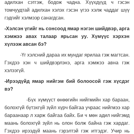
адилхан сэтгэж, бодож чадна. Хүүхдүүд ч гэсэн
томчуудтай адилхан хэлэх гэсэн үгээ хэлж чаддаг шүү
гэдгийг хэлмээр санагдсан.
-Хэлсэн үгийг нь сонсоод ямар нэгэн шийдвэр, арга
хэмжээ авах талаар ярьсан уу. Хүмүүс хэрхэн
хүлээж авсан бэ?
-Үг хэлсний дараа их мундаг ярилаа гэж магтсан.
Гэхдээ хэн ч шийдвэрлэнэ, арга хэмжээ авна гэж
хэлээгүй.
-Ирээдүйд ямар нийгэм бий болоосой гэж хүсдэг
вэ?
-Бүх хүмүүст өнөөгийн нийгмийн хар бараан,
болохгүй бүтэхгүй зүйл хүрч байгаа учраас нийгмээ хар
бараанаар л харж байгаа байх. Би ч мөн адил нийгэмд
маань болохгүй зүйл нь олон болж байна гэж хардаг.
Гэхдээ ирээдүй маань гэрэлтэй гэж итгэдэг. Учир нь