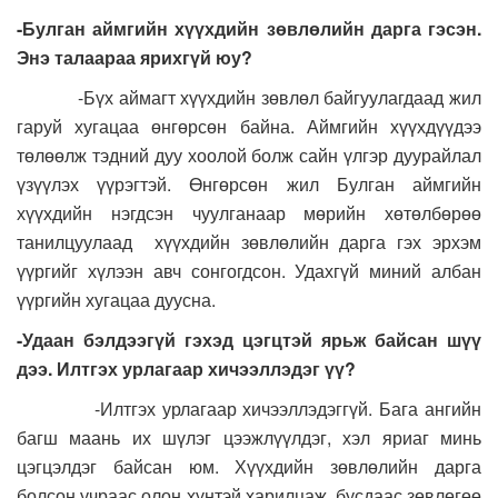
-Булган аймгийн хүүхдийн зөвлөлийн дарга гэсэн.
Энэ талаараа ярихгүй юу?
-Бүх аймагт хүүхдийн зөвлөл байгуулагдаад жил
гаруй хугацаа өнгөрсөн байна. Аймгийн хүүхдүүдээ
төлөөлж тэдний дуу хоолой болж сайн үлгэр дуурайлал
үзүүлэх үүрэгтэй. Өнгөрсөн жил Булган аймгийн
хүүхдийн нэгдсэн чуулганаар мөрийн хөтөлбөрөө
танилцуулаад хүүхдийн зөвлөлийн дарга гэх эрхэм
үүргийг хүлээн авч сонгогдсон. Удахгүй миний албан
үүргийн хугацаа дуусна.
-Удаан бэлдээгүй гэхэд цэгцтэй ярьж байсан шүү
дээ. Илтгэх урлагаар хичээллэдэг үү?
-Илтгэх урлагаар хичээллэдэггүй. Бага ангийн
багш маань их шүлэг цээжлүүлдэг, хэл яриаг минь
цэгцэлдэг байсан юм. Хүүхдийн зөвлөлийн дарга
болсон учраас олон хүнтэй харилцаж, бусдаас зөвлөгөө