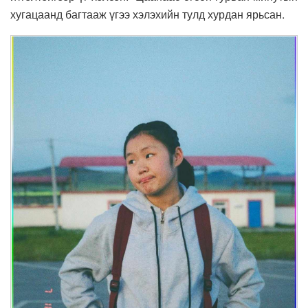
хугацаанд багтааж үгээ хэлэхийн тулд хурдан ярьсан.