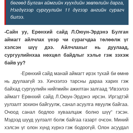
бөгөөд Булган аймгийн хүүхдийн зөвлөлийн дарга,
Нэгдүгээр сургуулийн 11 дүгээр ангийн сурагч
билээ.
-
Сайн уу, Ерөнхий сайд Л.Оюун-Эрдэнэ Булган
аймагт айлчлах үеэр чи сурагчдаа төлөөлж үг
хэлсэн шүү дээ. Айлчлахыг нь дуулаад,
сургуулийнхаа нөхцөл байдлыг хэлье гэж зэхэж
байв уу
?
-
Ерөнхий сайд манай аймагт ирэх тухай би өмнө
нь дуулаагүй ээ
. Хичээлээ тарсны дараа харих гэж
байхад сургуулийн нийгмийн ажилтан залгаад “Ивээлээ
аймагт Ерөнхий сайд Л.Оюун-Эрдэнэ ирсэн. Иргэдтэй
уулзалт зохион байгуулж, санал асуулга явуулж байгаа.
Очоод санал бодлоо хуваалцаж болно шүү” гэсэн.
Мэдээд шууд уулзалт болж байгаа газарт очсон. Миний
хэлсэн үг олон хүнд хүрнэ гэж бодоогүй. Олон асуудал