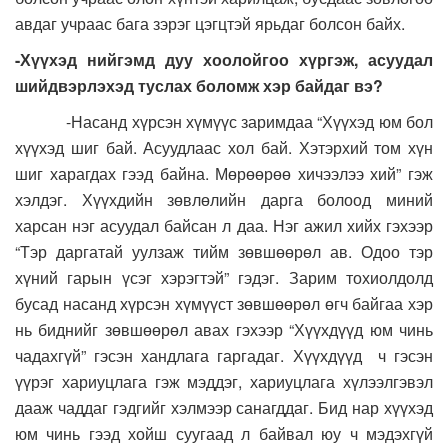
авдаг учраас бага зэрэг цэгцтэй ярьдаг болсон байх.
-Хүүхэд нийгэмд дуу хоолойгоо хүргэж, асуудал
шийдвэрлэхэд туслах боломж хэр байдаг вэ?
-Насанд хүрсэн хүмүүс заримдаа “Хүүхэд юм бол
хүүхэд шиг бай. Асуудлаас хол бай. Хэтэрхий том хүн
шиг харагдах гээд байна. Мөрөөрөө хичээлээ хий” гэж
хэлдэг. Хүүхдийн зөвлөлийн дарга болоод миний
харсан нэг асуудал байсан л даа. Нэг ажил хийх гэхээр
“Тэр даргатай уулзаж тийм зөвшөөрөл ав. Одоо тэр
хүний гарын үсэг хэрэгтэй” гэдэг. Зарим тохиолдолд
бусад насанд хүрсэн хүмүүст зөвшөөрөл өгч байгаа хэр
нь биднийг зөвшөөрөл авах гэхээр “Хүүхдүүд юм чинь
чадахгүй” гэсэн хандлага гаргадаг. Хүүхдүүд ч гэсэн
үүрэг хариуцлага гэж мэддэг, хариуцлага хүлээлгэвэл
дааж чаддаг гэдгийг хэлмээр санагддаг. Бид нар хүүхэд
юм чинь гээд хойш суугаад л байвал юу ч мэдэхгүй