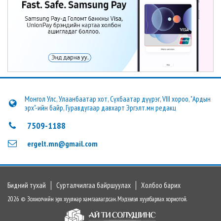
Монгол Улс, Улаанбаатар хот, Сүхбаатар дүүрэг, VIII хороо, "Ардын
эрх"-ийн байр, Гуравдугаар давхарт Эргэлт.мн редакц
7509-1188
ergelt.mn@gmail.com
Бидний тухай
Сурталчилгаа байршуулах
Холбоо барих
2026 © Зохиогчийн эрх хуулиар хамгаалагдсан. Мэдээлэл хуулбарлах хориотой.