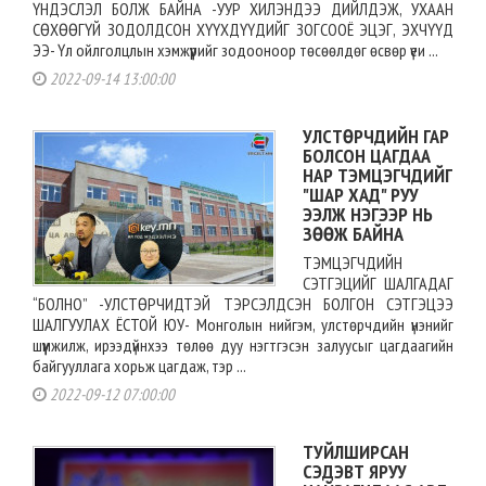
ҮНДЭСЛЭЛ БОЛЖ БАЙНА -УУР ХИЛЭНДЭЭ ДИЙЛДЭЖ, УХААН
СӨХӨӨГҮЙ ЗОДОЛДСОН ХҮҮХДҮҮДИЙГ ЗОГСООЁ ЭЦЭГ, ЭХЧҮҮД
ЭЭ- Үл ойлголцлын хэмжүүрийг зодооноор төсөөлдөг өсвөр үеи ...
2022-09-14 13:00:00
УЛСТӨРЧДИЙН ГАР
БОЛСОН ЦАГДАА
НАР ТЭМЦЭГЧДИЙГ
"ШАР ХАД" РУУ
ЭЭЛЖ НЭГЭЭР НЬ
ЗӨӨЖ БАЙНА
ТЭМЦЭГЧДИЙН
СЭТГЭЦИЙГ ШАЛГАДАГ
“БОЛНО” -УЛСТӨРЧИДТЭЙ ТЭРСЭЛДСЭН БОЛГОН СЭТГЭЦЭЭ
ШАЛГУУЛАХ ЁСТОЙ ЮУ- Монголын нийгэм, улстөрчдийн үнэнийг
шүүмжилж, ирээдүйнхээ төлөө дуу нэгтгэсэн залуусыг цагдаагийн
байгууллага хорьж цагдаж, тэр ...
2022-09-12 07:00:00
ТУЙЛШИРСАН
СЭДЭВТ ЯРУУ