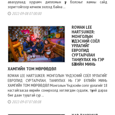
авахуулаад хуурамч дипломын үүр болсныг яамны сайд
зоригтойгоор илчилж эхлээд байна ...
2022-09-08 07:00:00
ROWAN LEE
HARTSUIKER:
МОНГОЛЫН
ҮНДЭСНИЙ СОЁЛ
УРЛАГИЙГ
ЕВРОПИД
СУРТАЛЧЛАН
ТАНИУЛАХ НЬ ГЭР
БҮЛИЙН МИНЬ
ХАМГИЙН ТОМ МӨРӨӨДӨЛ
ROWAN LEE HARTSUIKER: МОНГОЛЫН ҮНДЭСНИЙ СОЁЛ УРЛАГИЙГ
ЕВРОПИД СУРТАЛЧЛАН, ТАНИУЛАХ НЬ ГЭР БҮЛИЙН МИНЬ
ХАМГИЙН ТОМ МӨРӨӨДӨЛ Монголын Үндэснйи соёл урлагийг 18
настайгаасаа өөрийн сонирхолд хөтлөгдөн судалж, түүний дараа
бие даан тууштай сур ...
2022-09-07 07:00:08