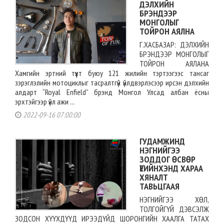
ДЭЛХИЙН
БРЭНДЭЭР
МОНГОЛЫГ
ТОЙРОН АЯЛНА
Г.ХАСБАЗАР: ДЭЛХИЙН
БРЭНДЭЭР МОНГОЛЫГ
ТОЙРОН АЯЛАНА
Хамгийн эртний түүхт буюу 121 жилийн тэртээгээс тансаг
зэрэглэлийн мотоциклыг тасралтгүй үйлдвэрлэсээр ирсэн дэлхийн
алдарт “Royal Enfield” брэнд Монгол Улсад албан ёсны
эрхтэйгээр үйл ажи ...
2022-09-16 07:00:00
ГУДАМЖИНД
НЭГНИЙГЭЭ
ЗОДДОГ ӨСВӨР
ҮЕИЙНХЭНД ХАРАА
ХЯНАЛТ
ТАВЬЦГААЯ
НЭГНИЙГЭЭ ХӨЛ,
ТОЛГОЙГҮЙ ДЭВСЭЛЖ
ЗОДСОН ХҮҮХДҮҮД ИРЭЭДҮЙД ШОРОНГИЙН ХААЛГА ТАТАХ