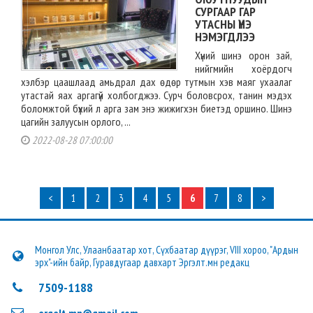
СУРГААР ГАР
УТАСНЫ ҮНЭ
НЭМЭГДЛЭЭ
Хүний шинэ орон зай,
нийгмийн хоёрдогч
хэлбэр цаашлаад амьдрал дах өдөр тутмын хэв маяг ухаалаг
утастай яах аргагүй холбогджээ. Сурч боловсрох, танин мэдэх
боломжтой бүхий л арга зам энэ жижигхэн биетэд оршино. Шинэ
цагийн залуусын орлого, ...
2022-08-28 07:00:00
<
1
2
3
4
5
6
7
8
>
Монгол Улс, Улаанбаатар хот, Сүхбаатар дүүрэг, VIII хороо, "Ардын
эрх"-ийн байр, Гуравдугаар давхарт Эргэлт.мн редакц
7509-1188