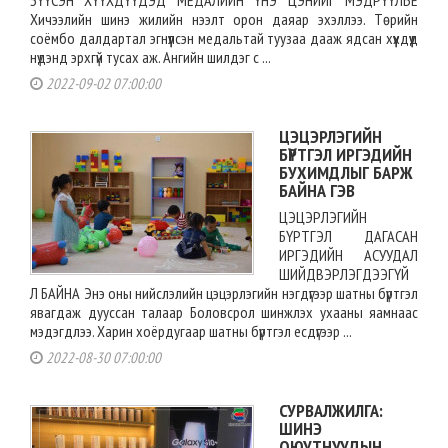
ЗҮҮСЭН ХҮҮХДҮҮДЭД МЕДАЛИЙН ҮНЭ ЦЭНИЙГ МЭДРҮҮЛЬЕ
Хичээлийн шинэ жилийн нээлт орон даяар эхэллээ. Төрийн
соёмбо далдартал эгнүүлсэн медальтай туузаа дааж ядсан хүүхдүүд
нүдэнд эрхгүй тусах аж. Ангийн шилдэг с ...
2022-09-02 07:00:00
ЦЭЦЭРЛЭГИЙН
БҮРТГЭЛ ИРГЭДИЙН
БУХИМДЛЫГ БАРЖ
БАЙНА ГЭВ
ЦЭЦЭРЛЭГИЙН
БҮРТГЭЛ ДАГАСАН
ИРГЭДИЙН АСУУДАЛ
ШИЙДВЭРЛЭГДЭЭГҮЙ
Л БАЙНА Энэ оны нийслэлийн цэцэрлэгийн нэгдүгээр шатны бүртгэл
явагдаж дууссан талаар Боловсрол шинжлэх ухааны яамнаас
мэдэгдлээ. Харин хоёрдугаар шатны бүртгэл есдүгээр ...
2022-08-30 07:00:00
СУРВАЛЖИЛГА:
ШИНЭ
ОЮУТНУУДЫН