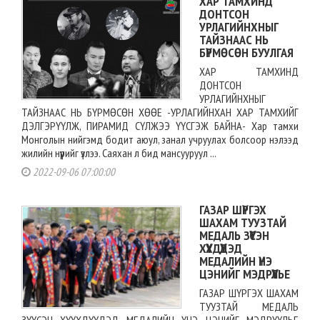
ХАР ТАМХИНД
ДОНТСОН
УРЛАГИЙНХНЫГ
ТАЙЗНААС НЬ
БҮРМӨСӨН БУУЛГАЯ
ХАР ТАМХИНД
ДОНТСОН
УРЛАГИЙНХНЫГ
ТАЙЗНААС НЬ БҮРМӨСӨН ХӨӨЕ -УРЛАГИЙНХАН ХАР ТАМХИЙГ
ДЭЛГЭРҮҮЛЖ, ПИРАМИД СҮЛЖЭЭ ҮҮСГЭЖ БАЙНА- Хар тамхи
Монголын нийгэмд бодит аюул, занал учруулах болсоор нэлээд
жилийн нүүрийг үзлээ. Саяхан л бид мансууруул ...
2022-09-06 07:00:00
ГАЗАР ШҮРГЭХ
ШАХАМ ТУУЗТАЙ
МЕДАЛЬ ЗҮҮСЭН
ХҮҮХДҮҮДЭД
МЕДАЛИЙН ҮНЭ
ЦЭНИЙГ МЭДРҮҮЛЬЕ
ГАЗАР ШҮРГЭХ ШАХАМ
ТУУЗТАЙ МЕДАЛЬ