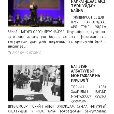
НАЙРАГЧДААС АРД
ТҮМЭН УЙДАЖ
БАЙНА
ТУЙЛШИРСАН СЭДЭВТ
ЯРУУ НАЙРАГЧДААС
АРД ТҮМЭН УЙДАЖ
БАЙНА -ЦАГ ҮЕЭ ОЛСОН ЯРУУ НАЙРАГ - Яруу найрагчид гүн ухааны
ертөнцөөр аялагч, үзэл бодол, сэтгэлгээ, философи дээр
тулгуурласан уран үгсийг эвлүүлэгчид. Тэд орчлонгийн бүхий л
зүйлсийг өө ...
2022-09-09 07:00:00
БАГ ЗҮҮСЭН
АЛБАТУУДЫГ
МОНТАЖААР НЬ
ИЛЧЛЭХ ҮҮ
ТӨРИЙН АЛБА
ХААГЧДЫН БАГИЙГ
МОНТАЖААР ХУУЛНА
-ХУУРАМЧ
ДИПЛОМООР ТӨРИЙН АЛБЫГ ХУЛХИДАЖ СУУГАА ИЧГҮҮРГҮЙ
АЛБАТУУДЫГ ИЛЧЛЭХ АРГА- Боловсролын байгууллагаас