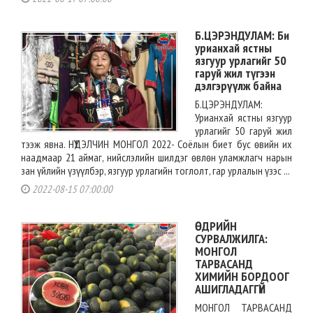
Б.ЦЭРЭНДУЛАМ: Би
урианхай ястны
язгуур урлагийг 50
гаруй жил түгээн
дэлгэрүүлж байна
Б.ЦЭРЭНДУЛАМ:
Урианхай ястны язгуур
урлагийг 50 гаруй жил
тээж явна. НҮҮДЭЛЧИН МОНГОЛ 2022- Соёлын биет бус өвийн их
наадмаар 21 аймаг, нийслэлийн шилдэг өвлөн уламжлагч нарын
зан үйлийн үзүүлбэр, язгуур урлагийн тоглолт, гар урлалын үзэс ...
2022-08-15 07:00:00
ӨДРИЙН
СУРВАЛЖИЛГА:
МОНГОЛ
ТАРВАСАНД
ХИМИЙН БОРДООГ
АШИГЛАДАГГҮЙ
МОНГОЛ ТАРВАСАНД