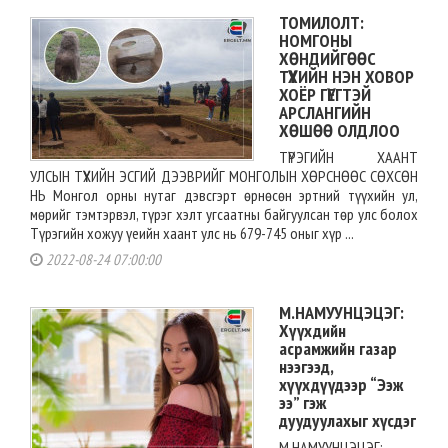
ТОМИЛОЛТ:
НОМГОНЫ
ХӨНДИЙГӨӨС
ТҮҮХИЙН НЭН ХОВОР
ХОЁР ГҮЕГТЭЙ
АРСЛАНГИЙН
ХӨШӨӨ ОЛДЛОО
ТҮРЭГИЙН ХААНТ
УЛСЫН ТҮҮХИЙН ЭСГИЙ ДЭЭВРИЙГ МОНГОЛЫН ХӨРСНӨӨС СӨХСӨН
НЬ Монгол орны нутаг дэвсгэрт өрнөсөн эртний түүхийн ул,
мөрийг тэмтэрвэл, түрэг хэлт угсаатны байгуулсан төр улс болох
Түрэгийн хожуу үеийн хаант улс нь 679-745 оныг хүр ...
2022-08-24 07:00:00
М.НАМУУНЦЭЦЭГ:
Хүүхдийн
асрамжийн газар
нээгээд,
хүүхдүүдээр “Ээж
ээ” гэж
дуудуулахыг хүсдэг
М.НАМУУНЦЭЦЭГ: