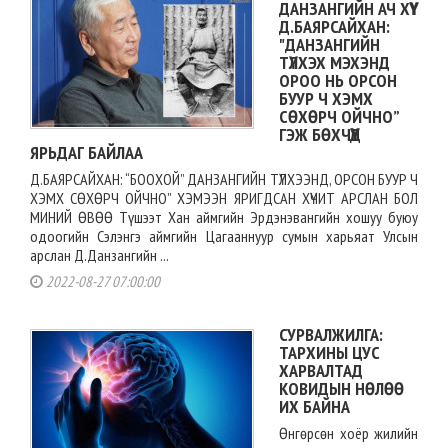
ДАНЗАНГИЙН АЧ ХҮҮ
Д.БАЯРСАЙХАН:
"ДАНЗАНГИЙН
ТҮЛХЭХ МЭХЭНД
ОРОО НЬ ОРСОН
БУУР Ч ХЭМХ
СӨХӨРЧ ОЙЧНО”
ГЭЖ БӨХЧҮҮД
ЯРЬДАГ БАЙЛАА
Д.БАЯРСАЙХАН: “БООХОЙ” ДАНЗАНГИЙН ТҮЛХЭЭНД, ОРСОН БУУР Ч
ХЭМХ СӨХӨРЧ ОЙЧНО” ХЭМЭЭН ЯРИГДСАН ХҮЧИТ АРСЛАН БОЛ
МИНИЙ ӨВӨӨ Түшээт Хан аймгийн Эрдэнэвангийн хошуу буюу
одоогийн Сэлэнгэ аймгийн Цагааннуур сумын харьяат Улсын
арслан Д.Данзангийн ...
2022-08-27 07:00:00
СУРВАЛЖИЛГА:
ТАРХИНЫ ЦУС
ХАРВАЛТАД
КОВИДЫН НӨЛӨӨ
ИХ БАЙНА
Өнгөрсөн хоёр жилийн