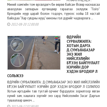
Миний хамгийн том өрсөлдөгч би өөрөө байсан Өсвөр наснаасаа
авахуулан загварын ертөнцөөр гараагаа эхлүүлж “Гоёо”
брэндийн нүүр царай болон тодорч, түүнээс хойш 18 настай
байхдаа “Хар сувдны нууц” киноны гол дүрийг чадварлага ...
2022-08-20 12:00:00
ӨДРИЙН
СУРВАЛЖИЛГА:
ХОТЫН ДАРГА
Д.СУМЪЯАБАЗАР
ЭНЭ ЖИЛ
НИЙСЛЭЛИЙН
БҮТЭЭН БАЙГУУЛАЛТ
НЭРИЙН ДОР
ХЭДЭН БРОДЮР Л
СОЛЬЖЭЭ
ӨДРИЙН СУРВАЛЖИЛГА: Д.СУМЪЯАБАЗАР ЭНЭ ЖИЛ НИЙСЛЭЛИЙН
БҮТЭЭН БАЙГУУЛАЛТ НЭРИЙН ДОР ХЭДЭН БРОДЮР Л СОЛИЛОО
Хотын иргэдийн тав тухтай орчинг бүрдүүлэх зорилгоор явган
хүний зам, хашлага зэргийг энэ сард Нийслэлийн Засаг Даргын
тушаалаар шинэч ...
2022-08-17 07:00:00