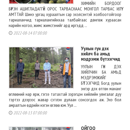
ХИМИЙН БОРДООГ
БҮРЭН АШИГЛАДАГГҮЙ ОРОС ТАРВАСНААС МОНГОЛ ТАРВАС ИЛҮҮ
АМТТАЙ Шинэ ургац хураалтын сар эхэлсэнтэй холбоотойгоор
тариаланчид тариалангийнхаа талбайгаас дөнгөж хураасан
нарийн ногоо, жимс жимсгэнийг ард иргэдд ...
2022-08-14 07:00:00
Уулын гүн дэх
хийлч ба амьд
мэдрэмж бүтээгчид
УУЛЫН ГҮН ДЭХ
ХИЙЛЧИН БА АМЬД
МЭДРЭМЖИЙГ
БҮТЭЭГЧИД Богд уулын
энгэр дэх өтгөн мананг
өглөөний нар ярж, гэгээ татахтай зэрэгцэн хийлийн уянгалаг дуу
тэртээ дээрээс жавар сэтлэн дулаан сонсогдох аж. Энэ бол
амралтын өдрийн нэгэн өглөө юм. Уул ...
2022-08-13 07:00:00
ОЙГОО