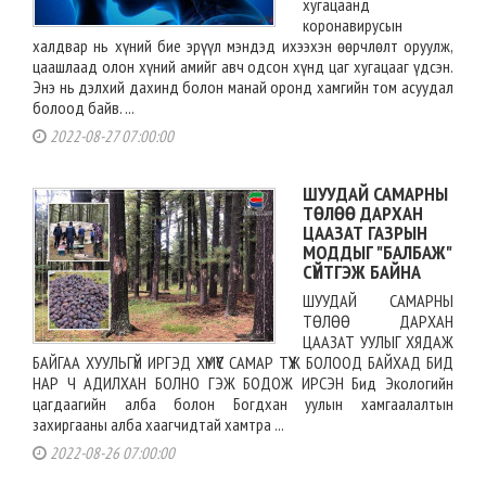
хугацаанд
коронавирусын
халдвар нь хүний бие эрүүл мэндэд ихээхэн өөрчлөлт оруулж,
цаашлаад олон хүний амийг авч одсон хүнд цаг хугацааг үдсэн.
Энэ нь дэлхий дахинд болон манай оронд хамгийн том асуудал
болоод байв. ...
2022-08-27 07:00:00
ШУУДАЙ САМАРНЫ
ТӨЛӨӨ ДАРХАН
ЦААЗАТ ГАЗРЫН
МОДДЫГ "БАЛБАЖ"
СҮЙТГЭЖ БАЙНА
ШУУДАЙ САМАРНЫ
ТӨЛӨӨ ДАРХАН
ЦААЗАТ УУЛЫГ ХЯДАЖ
БАЙГАА ХУУЛЬГҮЙ ИРГЭД ХҮМҮҮС САМАР ТҮҮЖ БОЛООД БАЙХАД БИД
НАР Ч АДИЛХАН БОЛНО ГЭЖ БОДОЖ ИРСЭН Бид Экологийн
цагдаагийн алба болон Богдхан уулын хамгаалалтын
захиргааны алба хаагчидтай хамтра ...
2022-08-26 07:00:00