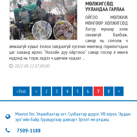
МӨЛЖИГСӨД
УУЛАНДАА ГАРЛАА
ОЙГОО МӨЛЖИЖ
МӨНГӨӨР ХӨЛЖИГСӨД
Хатуу мунаар ээлж
сөхөөгүй балбаж,
самар нь соёолж ч
амжаагүй хушыг ёолох завдалгүй хугачих мөнгөнд горилогчдын
цаг хаяанд ирлээ. “Нохойн дуу ойртлоо” самар гэхээр л мөнгө
нүдэнд нь торж, нүдээ ч цавчиж чадахг ...
2022-08-12 07:00:00
‹ First
<
2
3
4
5
6
7
8
>
Монгол Улс, Улаанбаатар хот, Сүхбаатар дүүрэг, VIII хороо, "Ардын
эрх"-ийн байр, Гуравдугаар давхарт Эргэлт.мн редакц
7509-1188