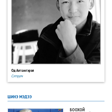
Од Алтангэрэл
Сэтгүүлч
ШИНЭ МЭДЭЭ
БООХОЙ