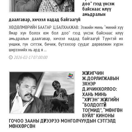
доо” гээд үнсэж
байснаас илүү
амьдралын
даалгавар, хичээл надад байгаагүй
ХӨДӨЛМӨРИЙН БААТАР Ц.БАЛХААЖАВ: Ээжийн минь “миний хүү
Ямар хүн болох юм бол доо” гээд үнсэж байснаас илүү
амьдралын даалгавар, хичээл надад байгаагүй Түүнтэй их
уншиж, гүн сэтгэж, бичиж, бүтээхээр суудаг дөрвөлжин хүрэн
ширээнийх нь ард я ...
2026-02-17 07:00:00
ЖҮЖИГЧИН
Ж.ДОРЛИГЖАВЫН
ЭХНЭР
Д.ИЧИНХОРЛОО:
ХАНЬ МИНЬ
“ХҮРГЭН” ЖҮЖГИЙН
“БОЛДОГГҮЙ
ТОГМИД”, “МӨНГӨН
БУЙЛ” КИНОНЫ
ГОЧОО ЗААНЫ ДҮРЭЭРЭЭ МОНГОЛЧУУДЫН СЭТГЭЛД
МӨНХӨРСӨН