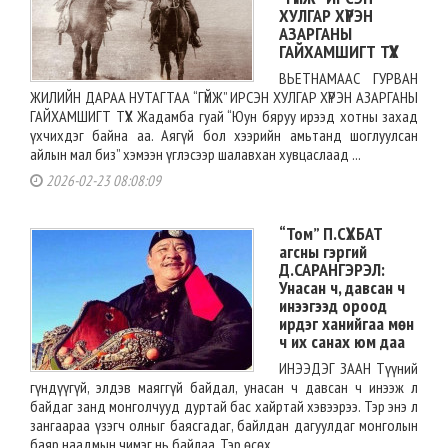
ХУЛГАР ХҮРЭН
АЗАРГАНЫ
ГАЙХАМШИГТ ТҮҮХ
ВЬЕТНАМААС ГУРВАН
ЖИЛИЙН ДАРАА НУТАГТАА “ГҮЙЖ” ИРСЭН ХУЛГАР ХҮРЭН АЗАРГАНЫ
ГАЙХАМШИГТ ТҮҮХ Жадамба гуай “Юун бяруу ирээд хотны захад
үхчихдэг байна аа. Аягүй бол хээрийн амьтанд шоглуулсан
айлын мал биз” хэмээн үглэсээр шалавхан хувцаслаад ...
2026-02-23 08:08:09
“Том” П.СҮХБАТ
агсны гэргий
Д.САРАНГЭРЭЛ:
Унасан ч, давсан ч
инээгээд ороод
ирдэг ханийгаа мөн
ч их санах юм даа
ИНЭЭДЭГ ЗААН Түүний
гүндүүгүй, элдэв маяггүй байдал, унасан ч давсан ч инээж л
байдаг занд монголчууд дуртай бас хайртай хэвээрээ. Тэр энэ л
зангаараа үзэгч олныг баясгадаг, байлдан дагуулдаг монголын
баяр наадмын чимэг нь байлаа. Тэр өсөх ...