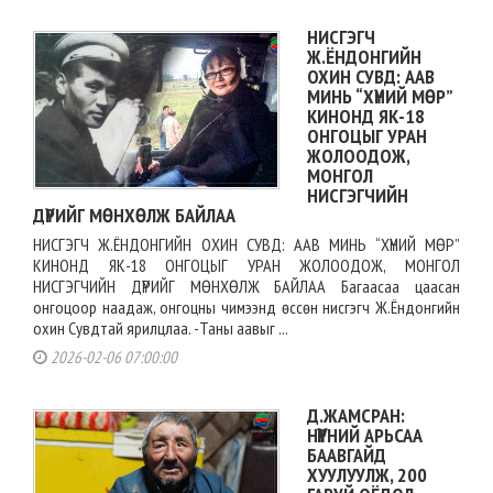
НИСГЭГЧ
Ж.ЁНДОНГИЙН
ОХИН СУВД: ААВ
МИНЬ “ХҮНИЙ МӨР”
КИНОНД ЯК-18
ОНГОЦЫГ УРАН
ЖОЛООДОЖ,
МОНГОЛ
НИСГЭГЧИЙН
ДҮРИЙГ МӨНХӨЛЖ БАЙЛАА
НИСГЭГЧ Ж.ЁНДОНГИЙН ОХИН СУВД: ААВ МИНЬ “ХҮНИЙ МӨР”
КИНОНД ЯК-18 ОНГОЦЫГ УРАН ЖОЛООДОЖ, МОНГОЛ
НИСГЭГЧИЙН ДҮРИЙГ МӨНХӨЛЖ БАЙЛАА Багаасаа цаасан
онгоцоор наадаж, онгоцны чимээнд өссөн нисгэгч Ж.Ёндонгийн
охин Сувдтай ярилцлаа. -Таны аавыг ...
2026-02-06 07:00:00
Д.ЖАМСРАН:
НҮҮРНИЙ АРЬСАА
БААВГАЙД
ХУУЛУУЛЖ, 200