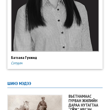
Батзаяа Гүнжид
Сэтгүүлч
ШИНЭ МЭДЭЭ
ВЬЕТНАМААС
ГУРВАН ЖИЛИЙН
ДАРАА НУТАГТАА
“ГҮЙЖ” ИРСЭН