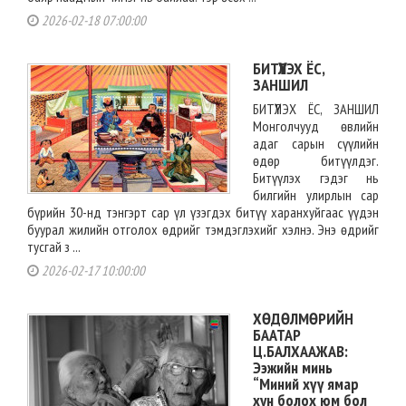
2026-02-18 07:00:00
БИТҮҮЛЭХ ЁС,
ЗАНШИЛ
БИТҮҮЛЭХ ЁС, ЗАНШИЛ
Монголчууд өвлийн
адаг сарын сүүлийн
өдөр битүүлдэг.
Битүүлэх гэдэг нь
билгийн улирлын cap
бүрийн 30-нд тэнгэрт cap үл үзэгдэх битүү харанхуйгаас үүдэн
буурал жилийн отголох өдрийг тэмдэглэхийг хэлнэ. Энэ өдрийг
тусгай з ...
2026-02-17 10:00:00
ХӨДӨЛМӨРИЙН
БААТАР
Ц.БАЛХААЖАВ:
Ээжийн минь
“Миний хүү ямар
хүн болох юм бол