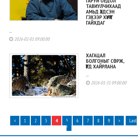
ГАРУЙ ОЁДОЛ
ТАВИУЛЧИХААД
АМЬД ҮЛДСЭН
ГЭХЭЭР ХҮМҮҮС
ГАЙХДАГ
...
2026-02-01 09:00:00
ХАГАЦАЛ
БОЛГОНЫГ СӨРЖ,
ҮҮРД ХАЙРЛАНА
...
2026-01-31 09:00:00
<
1
2
3
4
5
6
7
8
9
>
Last
›