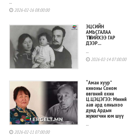
...
2026-02-16 08:00:00
ЭЦСИЙН
АМЬСГАЛАА
ТҮҮНИЙХЭЭ ГАР
ДЭЭР...
...
2026-02-14 07:00:00
“Аман хуур”
киноны Соном
өвгөний охин
Ц.ЦЭЦЭГЭЭ: Миний
аав ард олныхоо
дунд Ардын
жүжигчин юм шүү
...
2026-02-11 07:00:00