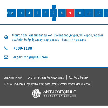
‹
First
<
4
5
6
7
8
9
10
11
12
›
Монгол Улс, Улаанбаатар хот, Сүхбаатар дүүрэг, VIII хороо, "Ардын
эрх"-ийн байр, Гуравдугаар давхарт Эргэлт.мн редакц
7509-1188
ergelt.mn@gmail.com
Бидний тухай
Сурталчилгаа байршуулах
Холбоо барих
2026 © Зохиогчийн эрх хуулиар хамгаалагдсан. Мэдээлэл хуулбарлах хориотой.