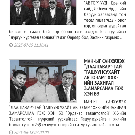
“АВТОР”-УУД Ерөнхий
сайд Л.Оюун-Эрдэнийн
баруун халаасанд том
төсөл гацаагчдын овог
нэр, он сарыг дурайтал
бичсэн жагсаалт бий. Тэр өөрөө тэгж хэлдэг. Бас түүнийгээ
“дургүй хүргэвэл зарлана” гэдэг. Өөрөөр бол, Засгийн газрынх ...
2025-07-19 11:30:41
МАН-ЫГ САНХҮҮЖҮҮЛЭХ
“ДААЛГАВАР”-ТАЙ
“ГАШУУНСУХАЙТ
АВТОЗАМ” ХХК-
ИЙН ЗАХИРАЛ
З.АМАРСАНАА ГЭЖ
ХЭН БЭ
МАН-ЫГ САНХҮҮЖҮҮЛЭХ
“ДААЛГАВАР”-ТАЙ “ГАШУУНСУХАЙТ АВТОЗАМ” ХХК-ИЙН ЗАХИРАЛ
З.АМАРСАНАА ГЭЖ ХЭН БЭ “Эрдэнэс тавантолгой” ХК-ийн
Тавантолгойн нүүрсний уурхайгаас Гашуунсухайтын хилийн
боомт хүртэл 239 км нүүрс тээврийн хатуу хучилттай авто за ...
2025-06-18 07:00:00