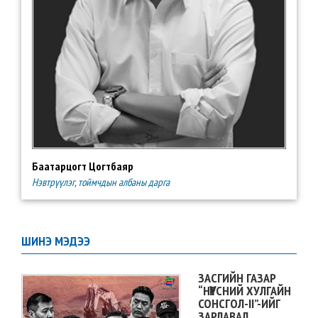
Баатарцогт Цогтбаяр
Нэвтрүүлэг, тоймчдын албаны дарга
ШИНЭ МЭДЭЭ
ЗАСГИЙН ГАЗАР
“НҮҮРСНИЙ ХУЛГАЙН
СОНСГОЛ-II”-ИЙГ
ЗАРЛАВАЛ