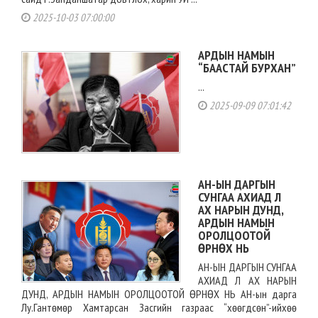
2025-10-03 07:00:00
АРДЫН НАМЫН
“БААСТАЙ БУРХАН”
...
2025-09-09 07:01:42
АН-ЫН ДАРГЫН
СУНГАА АХИАД Л
АХ НАРЫН ДУНД,
АРДЫН НАМЫН
ОРОЛЦООТОЙ
ӨРНӨХ НЬ
АН-ЫН ДАРГЫН СУНГАА
АХИАД Л АХ НАРЫН
ДУНД, АРДЫН НАМЫН ОРОЛЦООТОЙ ӨРНӨХ НЬ АН-ын дарга
Лу.Гантөмөр Хамтарсан Засгийн газраас “хөөгдсөн”-ийхөө