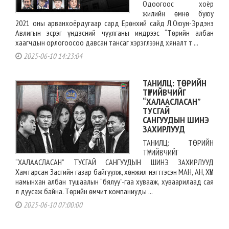
Одоогоос хоёр
жилийн өмнө буюу
2021 оны арванхоёрдугаар сард Ерөнхий сайд Л.Оюун-Эрдэнэ
Авлигын эсрэг үндэсний чуулганы индрээс “Төрийн албан
хаагчдын орлогоосоо давсан тансаг хэрэглээнд хяналт т ...
2025-06-10 14:23:04
ТАНИЛЦ: ТӨРИЙН
ТҮРИЙВЧИЙГ
“ХАЛААСЛАСАН”
ТУСГАЙ
САНГУУДЫН ШИНЭ
ЗАХИРЛУУД
ТАНИЛЦ: ТӨРИЙН
ТҮРИЙВЧИЙГ
“ХАЛААСЛАСАН” ТУСГАЙ САНГУУДЫН ШИНЭ ЗАХИРЛУУД
Хамтарсан Засгийн газар байгуулж, хөнжил нэгтгэсэн МАН, АН, ХҮН
намынхан албан тушаалын “бялуу”-гаа хувааж, хуваарилаад сая
л дуусаж байна. Төрийн өмчит компаниуды ...
2025-06-10 07:00:00