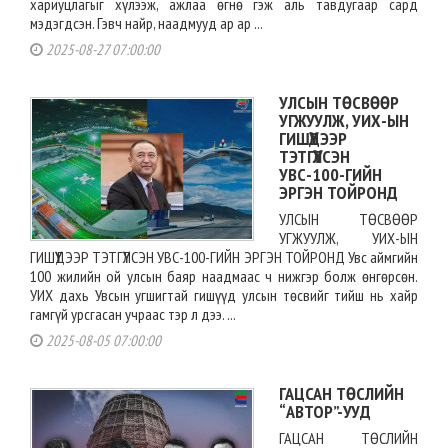
хариуцлагыг хүлээж, ажлаа өгнө гэж аль тавдугаар сард
мэдэгдсэн. Гэвч найр, наадмууд ар ар ...
2025-08-27 07:00:00
УЛСЫН ТӨСВӨӨР
УГЖУУЛЖ, УИХ-ЫН
ГИШҮҮДЭЭР
ТЭТГҮҮЛСЭН
УВС-100-ГИЙН
ЭРГЭН ТОЙРОНД
УЛСЫН ТӨСВӨӨР
УГЖУУЛЖ, УИХ-ЫН
ГИШҮҮДЭЭР ТЭТГҮҮЛСЭН УВС-100-ГИЙН ЭРГЭН ТОЙРОНД Увс аймгийн
100 жилийн ой улсын баяр наадмаас ч нижгэр болж өнгөрсөн.
УИХ дахь Увсын угшигтай гишүүд улсын төсвийг тийш нь хайр
гамгүй урсгасан учраас тэр л дээ. ...
2025-08-05 07:00:00
ГАЦСАН ТӨСЛИЙН
“АВТОР”-УУД
ГАЦСАН ТӨСЛИЙН