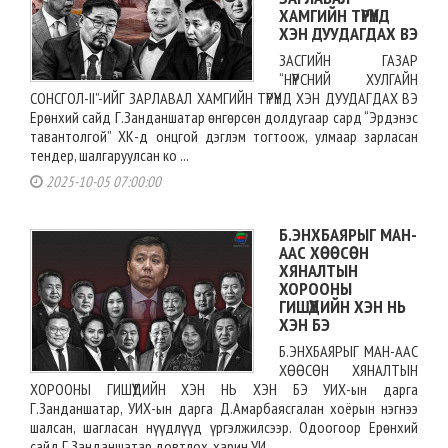
ХАМГИЙН ТҮРҮҮНД
ХЭН ДУУДАГДАХ ВЭ
ЗАСГИЙН ГАЗАР
“НҮҮРСНИЙ ХУЛГАЙН
СОНСГОЛ-II”-ИЙГ ЗАРЛАВАЛ ХАМГИЙН ТҮРҮҮНД ХЭН ДУУДАГДАХ ВЭ
Ерөнхий сайд Г.Занданшатар өнгөрсөн долдугаар сард “Эрдэнэс
тавантолгой” ХК-д онцгой дэглэм тогтоож, улмаар зарласан
тендер, шалгаруулсан ко ...
2025-10-05 07:00:00
Б.ЭНХБАЯРЫГ МАН-
ААС ХӨӨСӨН
ХЯНАЛТЫН
ХОРООНЫ
ГИШҮҮДИЙН ХЭН НЬ
ХЭН БЭ
Б.ЭНХБАЯРЫГ МАН-ААС
ХӨӨСӨН ХЯНАЛТЫН
ХОРООНЫ ГИШҮҮДИЙН ХЭН НЬ ХЭН БЭ УИХ-ын дарга
Г.Занданшатар, УИХ-ын дарга Д.Амарбаясгалан хоёрын нэгнээ
шалсан, шагласан нүүдлүүд үргэлжилсээр. Одоогоор Ерөнхий
сайд Г.Занданшатар довтлох, харин УИ ...