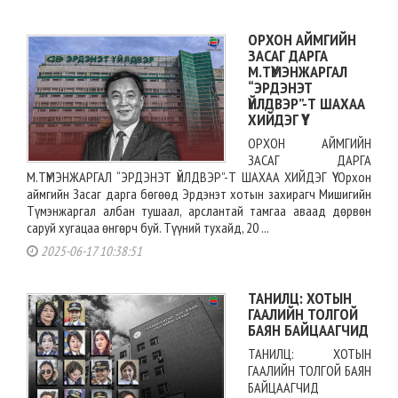
ОРХОН АЙМГИЙН
ЗАСАГ ДАРГА
М.ТҮМЭНЖАРГАЛ
“ЭРДЭНЭТ
ҮЙЛДВЭР”-Т ШАХАА
ХИЙДЭГ ҮҮ
ОРХОН АЙМГИЙН
ЗАСАГ ДАРГА
М.ТҮМЭНЖАРГАЛ “ЭРДЭНЭТ ҮЙЛДВЭР”-Т ШАХАА ХИЙДЭГ ҮҮ Орхон
аймгийн Засаг дарга бөгөөд Эрдэнэт хотын захирагч Мишигийн
Түмэнжаргал албан тушаал, арслантай тамгаа аваад дөрвөн
саруй хугацаа өнгөрч буй. Түүний тухайд, 20 ...
2025-06-17 10:38:51
ТАНИЛЦ: ХОТЫН
ГААЛИЙН ТОЛГОЙ
БАЯН БАЙЦААГЧИД
ТАНИЛЦ: ХОТЫН
ГААЛИЙН ТОЛГОЙ БАЯН
БАЙЦААГЧИД