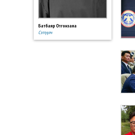
Батбаяр Отгонзаяа
Сэтгүүлч