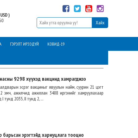
USD )
50
А
ГЭРЭЛТ ИРЭЭДҮЙ
КОВИД-19
 насны 9298 хүүхэд вакцинд хамрагджээ
лдварын эсрэг вакциныг явуулын найм, суурин 21 цэгт
52 эмч, ажилчид ажиллан 3488 иргэнийг хамруулахаар
унд 2035, II тунд 2, ...
р барьсан эрэгтэйд хариуцлага тооцно