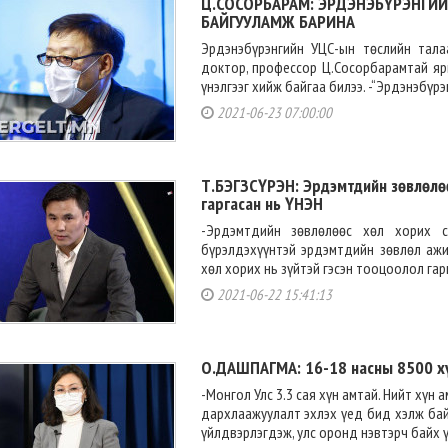
Ц.СОСОРБАРАМ: ЭРДЭНЭБҮРЭНГИЙ
БАЙГУУЛАМЖ БАРИНА
Эрдэнэбүрэнгийн УЦС-ын төслийн тала
доктор, профессор Ц.Сосорбарамтай яр
үнэлгээг хийж байгаа билээ. -“Эрдэнэбүрэ
2021-06-23 07:00:00
Т.БЭГЗСҮРЭН: Эрдэмтдийн зөвлөлөө
гаргасан нь ҮНЭН
-Эрдэмтдийн зөвлөлөөс хөл хорих с
бүрэлдэхүүнтэй эрдэмтдийн зөвлөл аж
хөл хорих нь зүйтэй гэсэн тооцоолол гарг
2021-06-22 15:41:13
О.ДАШПАГМА: 16-18 насны 8500 хү
-Монгол Улс 3.3 сая хүн амтай. Нийт хүн
дархлаажуулалт эхлэх үед бид хэлж бай
үйлдвэрлэгдэж, улс оронд нэвтэрч байх үе