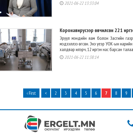
2021-06-22 13:33:04
Коронавирусээр өвчилсөн 221 ирг
Эрүүл мэндийн яам болон Засгийн газ
мэдээллээ өгсөн. Энэ үеэр УОК-ын нарийн
халдвар илэрч, 12 иргэн нас барсан талаар 
2021-06-22 11:38:14
‹ First
<
2
3
4
5
6
7
8
9