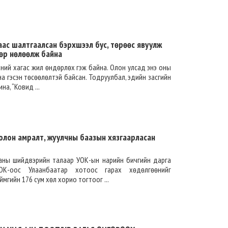
аас шалтгаалсан бэрхшээл бус, төрөөс явуулж
өөр нөлөөлж байна
ний хагас жил өндөрлөх гэж байна. Олон улсад энэ оны
а гэсэн төсөөлөлтэй байсан. Тодруулбал, эдийн засгийн
а, “Ковид ...
олон амралт, жуулчны баазын хязгаарласан
аны шийдвэрийн талаар УОК-ын нарийн бичгийн дарга
УОК-оос Улаанбаатар хотоос гарах хөдөлгөөнийг
мгийн 176 сум хөл хорио тогтоог ...