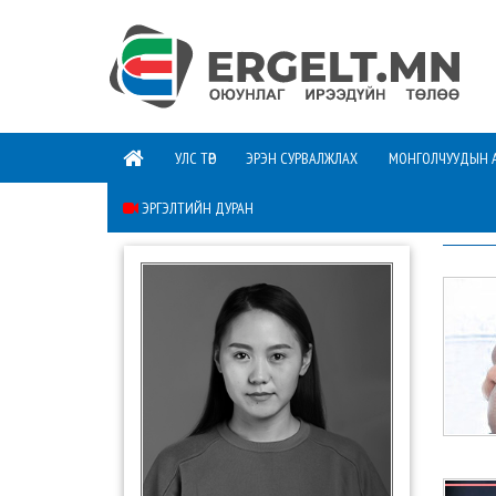
УЛС ТӨР
ЭРЭН СУРВАЛЖЛАХ
МОНГОЛЧУУДЫН 
ЭРГЭЛТИЙН ДУРАН
ШИНЭ 