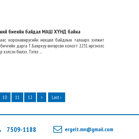
эний биеийн байдал МАШ ХҮНД байна
раас коронавирусийн нөхцөл байдлын талаарх ээлжит
 бичгийн дарга Т.Баярхүү өнгөрсөн хоногт 2231 иргэнээс
хэлсэн билээ. Тэгвэ ...
10
11
12
>
Last ›
7509-1188
ergelt.mn@gmail.com