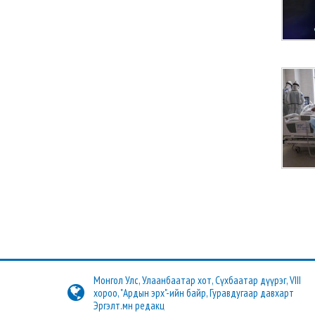
Монгол Улс, Улаанбаатар хот, Сүхбаатар дүүрэг, VIII
хороо, "Ардын эрх"-ийн байр, Гуравдугаар давхарт
Эргэлт.мн редакц