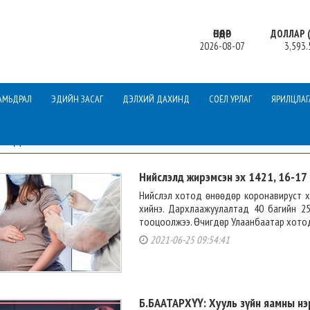
ӨНӨӨДӨР
ДОЛЛАР (
2026-08-07
3,593.
АМЬДРАЛ
ЭДИЙН ЗАСАГ
ДЭЛХИЙ ДАХИНД
СОЁЛ УРЛАГ
ЯРИЛЦЛАГ
МЭДЭЭ
Нийслэлд жирэмсэн эх 1421, 16-17
Нийслэл хотод өнөөдөр коронавируст ха
хийнэ. Дархлаажуулалтад 40 багийн 2
тооцоолжээ. Өчигдөр Улаанбаатар хотод I т
2021-06-25 09:54:41
Б.БААТАРХҮҮ: Хууль зүйн яамны нэ