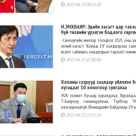
2021-06-25 08:52:58
Н.ЭНХБАЯР: Эдийн засагт цар тахл
буй төсвийн үрэлгэн бодлого сөрг
-Санхүүгийн жилээр тооцвол 2021 оны эх
эхний хагаст “Ковид-19” халдвараас салн
өсөлт сайжирч, халдварын тархалт намжин
2021-06-25 07:00:00
Хоолны газрууд заалаар үйлчлэх б
хугацааг 10 хоногоор сунгалаа
УОК ээлжит бусаар хуралдлаа. Хуралда
Т.Баярхүү танилцууллаа. Тэрбээр "
хязгаарлаагүй. Өнөөдрийн байдлаар 19 ай
2021-06-23 22:57:26