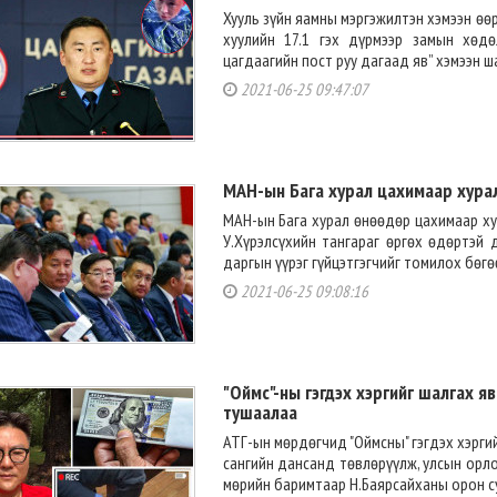
Хууль зүйн яамны мэргэжилтэн хэмээн өө
хуулийн 17.1 гэх дүрмээр замын хөд
цагдаагийн пост руу дагаад яв” хэмээн ша
2021-06-25 09:47:07
МАН-ын Бага хурал цахимаар хура
МАН-ын Бага хурал өнөөдөр цахимаар х
У.Хүрэлсүхийн тангараг өргөх өдөртэй
даргын үүрэг гүйцэтгэгчийг томилох бөгөө
2021-06-25 09:08:16
"Оймс"-ны гэгдэх хэргийг шалгах я
тушаалаа
АТГ-ын мөрдөгчид "Оймсны" гэгдэх хэргий
сангийн дансанд төвлөрүүлж, улсын орл
мөрийн баримтаар Н.Баярсайханы орон суу