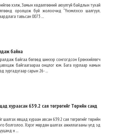
рийгөө хэлж, Замын хөдөлгөөний аюулгүй байдлын тухай
өлгөөнд оролцож буй жолоочид “Үнэмлэхээ шалгуул,
ардлага тавьсан 0073 ...
лдаж байна
уралдаж байгаа бөгөөд шинээр сонгогдсон Ерөнхийлөгч
 давхцаж байгаагаараа онцлог юм. Бага хурлаар намын
д зургадугаар сарын 26- ...
вцад хураасан 639.2 сая төгрөгийг Төрийн санд
г шалгах явцад хураан авсан 639.2 сая төгрөгийг төрийн
ого болголоо. Хэрэг мөрдөн шалгах ажиллагааны үед эд
цанд н ...