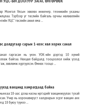
Н УЦС-ЫН ДООГУУР ЗАГАС ӨНГӨРӨӨХ
ар Монгол Улсын зөвлөх инженер, техникийн ухааны
илцлаа. Тэрбээр уг төслийн байгаль орчны нөлөөллийн
нгийн УЦС” төслийн ажил яма ...
с долдугаар сарын 1-нээс хөл хорих санал
анал гаргасан нь үнэн. УОК-ийн дэргэд 10 хүний
иллаж байгаа. Нөхцөл байдалд тооцоолол хийж үзээд
аж, зөвлөмж хүргүүлсэн. Өмнөх тооцо ...
үхэд вакцинд хамрагдаад байна
 амынхаа 18-аас дээш насны иргэдийг вакцинжуулах тухай
сан. Учир нь коронавируст халдварын эсрэг вакцин анх
д 18 буюу түүнээ ...