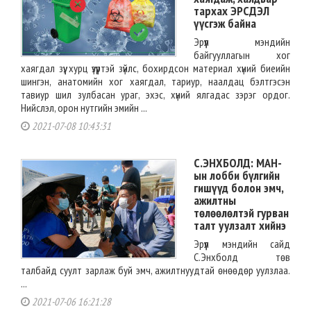
тархах ЭРСДЭЛ
үүсгэж байна
Эрүүл мэндийн
байгууллагын хог
хаягдал зүү, хурц үзүүртэй зүйлс, бохирдсон материал хүний биеийн
шингэн, aнатомийн хог хаягдал, тариур, наалдац бэлтгэсэн
тавиур шил зулбасан ураг, эхэс, хүний ялгадас зэрэг ордог.
Нийслэл, орон нутгийн эмийн ...
2021-07-08 10:43:31
С.ЭНХБОЛД: МАН-
ын лобби бүлгийн
гишүүд болон эмч,
ажилтны
төлөөлөлтэй гурван
талт уулзалт хийнэ
Эрүүл мэндийн сайд
С.Энхболд төв
талбайд суулт зарлаж буй эмч, ажилтнуудтай өнөөдөр уулзлаа.
...
2021-07-06 16:21:28