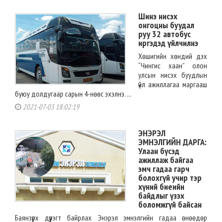
Шинэ нисэх
онгоцны буудал
руу 32 автобус
иргэдэд үйлчилнэ
Хөшигийн хөндий дэх
“Чингис хаан” олон
улсын нисэх буудлын
үйл ажиллагаа маргааш
буюу долдугаар сарын 4-нөөс эхэлнэ. ...
2021-07-03 18:02:19
ЭНЭРЭЛ
ЭМНЭЛГИЙН ДАРГА:
Улаан бүсэд
ажиллаж байгаа
эмч гадаа гарч
болохгүй учир тэр
хүний биеийн
байдлыг үзэх
боломжгүй байсан
Баянзүрх дүүрэгт байрлах Энэрэл эмнэлгийн гадаа өнөөдөр