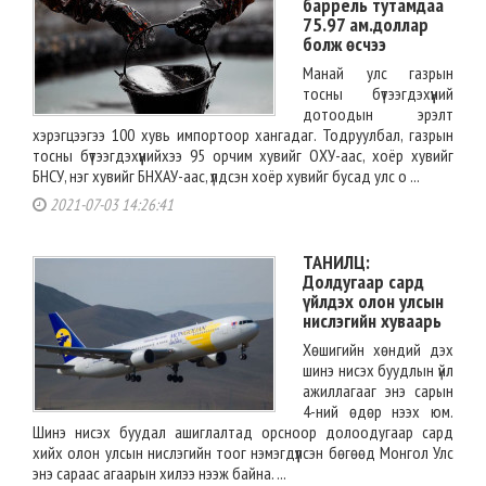
баррель тутамдаа
75.97 ам.доллар
болж өсчээ
Манай улс газрын
тосны бүтээгдэхүүний
дотоодын эрэлт
хэрэгцээгээ 100 хувь импортоор хангадаг. Тодруулбал, газрын
тосны бүтээгдэхүүнийхээ 95 орчим хувийг ОХУ-аас, хоёр хувийг
БНСУ, нэг хувийг БНХАУ-аас, үлдсэн хоёр хувийг бусад улс о ...
2021-07-03 14:26:41
ТАНИЛЦ:
Долдугаар сард
үйлдэх олон улсын
нислэгийн хуваарь
Хөшигийн хөндий дэх
шинэ нисэх буудлын үйл
ажиллагааг энэ сарын
4-ний өдөр нээх юм.
Шинэ нисэх буудал ашиглалтад орсноор долоодугаар сард
хийх олон улсын нислэгийн тоог нэмэгдүүлсэн бөгөөд Монгол Улс
энэ сараас агаарын хилээ нээж байна. ...