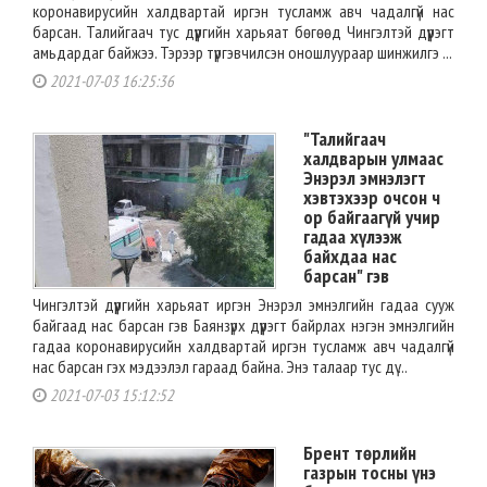
коронавирусийн халдвартай иргэн тусламж авч чадалгүй нас
барсан. Талийгаач тус дүүргийн харьяат бөгөөд Чингэлтэй дүүрэгт
амьдардаг байжээ. Тэрээр түргэвчилсэн оношлуураар шинжилгэ ...
2021-07-03 16:25:36
"Талийгаач
халдварын улмаас
Энэрэл эмнэлэгт
хэвтэхээр очсон ч
ор байгаагүй учир
гадаа хүлээж
байхдаа нас
барсан" гэв
Чингэлтэй дүүргийн харьяат иргэн Энэрэл эмнэлгийн гадаа сууж
байгаад нас барсан гэв Баянзүрх дүүрэгт байрлах нэгэн эмнэлгийн
гадаа коронавирусийн халдвартай иргэн тусламж авч чадалгүй
нас барсан гэх мэдээлэл гараад байна. Энэ талаар тус дү ...
2021-07-03 15:12:52
Брент төрлийн
газрын тосны үнэ