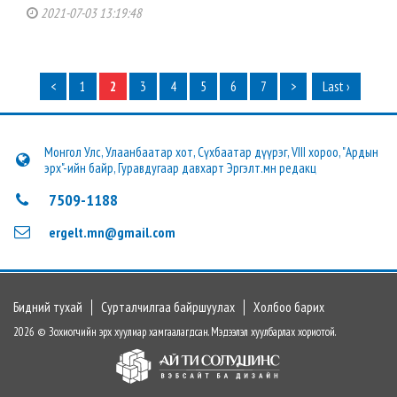
2021-07-03 13:19:48
<
1
2
3
4
5
6
7
>
Last ›
Монгол Улс, Улаанбаатар хот, Сүхбаатар дүүрэг, VIII хороо, "Ардын
эрх"-ийн байр, Гуравдугаар давхарт Эргэлт.мн редакц
7509-1188
ergelt.mn@gmail.com
Бидний тухай
Сурталчилгаа байршуулах
Холбоо барих
2026 © Зохиогчийн эрх хуулиар хамгаалагдсан. Мэдээлэл хуулбарлах хориотой.