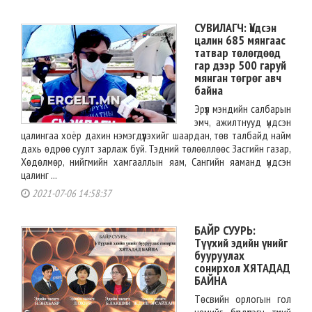
СУВИЛАГЧ: Үндсэн
цалин 685 мянгаас
татвар төлөгдөөд
гар дээр 500 гаруй
мянган төгрөг авч
байна
Эрүүл мэндийн салбарын
эмч, ажилтнууд үндсэн
цалингаа хоёр дахин нэмэгдүүлэхийг шаардан, төв талбайд найм
дахь өдрөө суулт зарлаж буй. Тэдний төлөөллөөс Засгийн газар,
Хөдөлмөр, нийгмийн хамгааллын яам, Сангийн яаманд үндсэн
цалинг ...
2021-07-06 14:58:37
БАЙР СУУРЬ:
Түүхий эдийн үнийг
бууруулах
сонирхол ХЯТАДАД
БАЙНА
Төсвийн орлогын гол
цөмийг бүрдүүлэгч түүхий