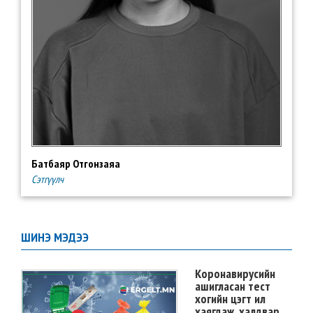
Батбаяр Отгонзаяа
Сэтгүүлч
ШИНЭ МЭДЭЭ
Коронавирусийн
ашигласан тест
хогийн цэгт ил
хаягдаж, халдвар