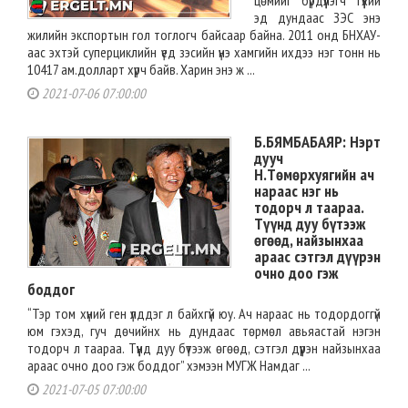
эд дундаас ЗЭС энэ
жилийн экспортын гол тоглогч байсаар байна. 2011 онд БНХАУ-
аас эхтэй суперциклийн үед зэсийн үнэ хамгийн ихдээ нэг тонн нь
10417 ам.долларт хүрч байв. Харин энэ ж ...
2021-07-06 07:00:00
Б.БЯМБАБАЯР: Нэрт
дууч
Н.Төмөрхуягийн ач
нараас нэг нь
тодорч л таараа.
Түүнд дуу бүтээж
өгөөд, найзынхаа
араас сэтгэл дүүрэн
очно доо гэж
боддог
“Тэр том хүний ген үлддэг л байхгүй юу. Ач нараас нь тодордоггүй
юм гэхэд, гуч дөчийнх нь дундаас төрмөл авьяастай нэгэн
тодорч л таараа. Түүнд дуу бүтээж өгөөд, сэтгэл дүүрэн найзынхаа
араас очно доо гэж боддог” хэмээн МУГЖ Намдаг ...
2021-07-05 07:00:00