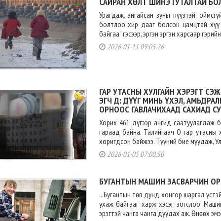
САЙРАН ХӨЛТ ШИНЭ ГУТАЛТАЙ БОЛ
Урагдаж, ангайсан зуны пүүзтэй, оймсгү
болтлоо хир дааг болсон цамцтай хүү 
байгаа” гэсээр, эргэн эргэн харсаар гэрийнх
2026-01-11 09:05:26
ГАР УТАСНЫ ХУЛГАЙН ХЭРЭГТ СЭ
ЭГЧ Д: ДҮҮГ МИНЬ ҮХЭЛ, АМЬДРА
ОРНООС ГАВЛАЧИХААД САХИАД СУ
Хорих 461 дүгээр ангид саатуулагдаж б
гараад байна. Талийгаач О гар утасны 
хоригдсон байжээ. Түүний бие муудаж, Улс
2026-01-05 07:00:50
БУГАНТЫН МАШИН ЗАСВАРЧИН ОР
...Бугантын төв дунд хонгор шаргал үстэ
ухаж байгааг харж хэсэг зогслоо. Машин
эрэгтэй чанга чанга дуудах аж. Өнөөх эмэг