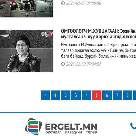
2026-01-03 07:00:00
ӨМГӨӨЛӨГЧ М.ХУВЦАГААН: Ээжийнхэ
мулталсан ч хүү хорих ангид өлсөөд
Өмгөөлөгч М.Хувцагаантай ярилцлаа. -Та
талаар яриагаа эхлэх үү? -Тийм ээ, би Г
бага байхад бурхан болж, ижий минь хэдэн
2025-12-30 07:04:02
<
1
2
3
4
5
6
7
8