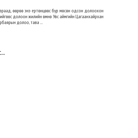
авраад, өөрөө энэ ертөнцөөс бүр мөсөн одсон долоохон
Өдийгөөс долоон жилийн өмнө Увс аймгийн Цагаанхайрхан
баярын долоо, тава ...
..