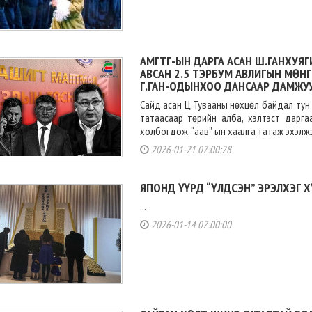
АМГТГ-ЫН ДАРГА АСАН Ш.ГАНХУЯГ
АВСАН 2.5 ТЭРБУМ АВЛИГЫН МӨН
Г.ГАН-ОДЫНХОО ДАНСААР ДАМЖУУ
Сайд асан Ц.Тувааны нөхцөл байдал тун 
татаасаар төрийн алба, хэлтэст дарга
холбогдож, “аав”-ын хаалга татаж эхэлжээ.
2026-01-21 07:00:28
ЯПОНД ҮҮРД “ҮЛДСЭН” ЭРЭЛХЭГ Х
...
2026-01-14 07:00:00