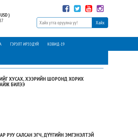
USD )
87
А
ГЭРЭЛТ ИРЭЭДҮЙ
КОВИД-19
СИЙГ ХУСАХ, ХЭЭРИЙН ШОРОНД ХОРИХ
 АЙЖ БИЛЭЭ
АР РУУ САЛСАН ЭГЧ, ДҮҮГИЙН ЭМГЭНЭЛТЭЙ