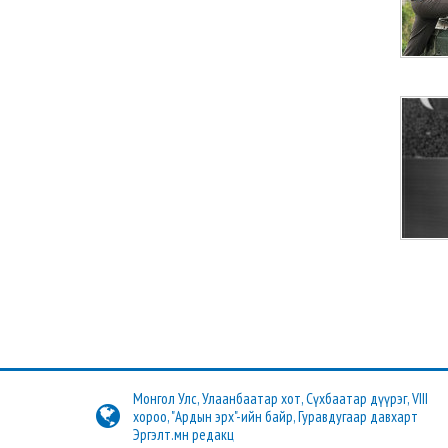
Монгол Улс, Улаанбаатар хот, Сүхбаатар дүүрэг, VIII
хороо, "Ардын эрх"-ийн байр, Гуравдугаар давхарт
Эргэлт.мн редакц