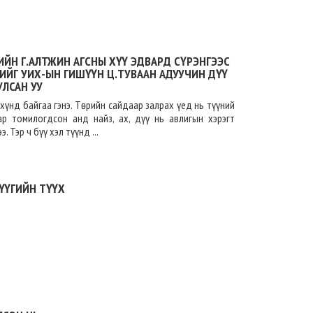
ИЙН Г.АЛТЖИН АГСНЫ ХҮҮ ЭДВАРД СҮРЭНГЭЭС
ГИЙГ УИХ-ЫН ГИШҮҮН Ц.ТУВААН АДУУЧИН ДҮҮ
ЛСАН УУ
хүнд байгаа гэнэ. Төрийн сайдаар залрах үед нь түүний
ар томилогдсон анд найз, ах, дүү нь авлигын хэрэгт
 Тэр ч бүү хэл түүнд ...
ҮҮГИЙН ТҮҮХ