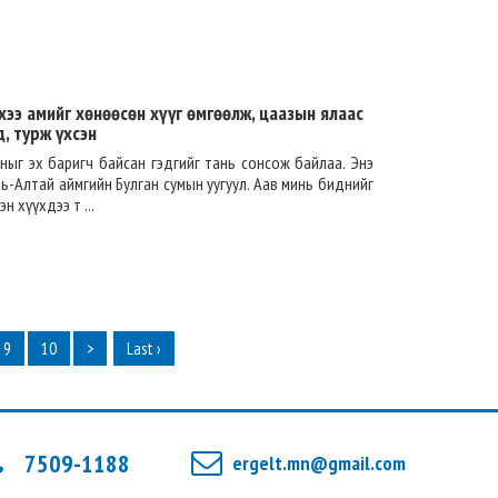
э амийг хөнөөсөн хүүг өмгөөлж, цаазын ялаас
, турж үхсэн
ныг эх баригч байсан гэдгийг тань сонсож байлаа. Энэ
овь-Алтай аймгийн Булган сумын уугуул. Аав минь биднийг
 хүүхдээ т ...
9
10
>
Last ›
7509-1188
ergelt.mn@gmail.com