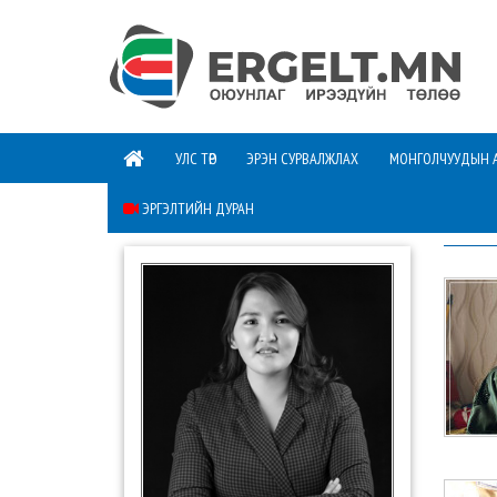
УЛС ТӨР
ЭРЭН СУРВАЛЖЛАХ
МОНГОЛЧУУДЫН 
ЭРГЭЛТИЙН ДУРАН
ШИНЭ 