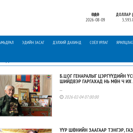
ӨНӨӨДӨР
ДОЛЛАР (
2026-08-09
3,593.
АМЬДРАЛ
ЭДИЙН ЗАСАГ
ДЭЛХИЙ ДАХИНД
СОЁЛ УРЛАГ
ЯРИЛЦЛАГ
МЭДЭЭ
Б.ЦОГ ГЕНАРАЛЫГ ЦЭРГҮҮДИЙН Ү
ШИЙДВЭР ГАРГАХАД НЬ МӨН Ч ИХ
...
2026-02-04 07:00:00
ҮҮР ШӨНИЙН ЗААГААР ТЭНГЭР, ГАЗ