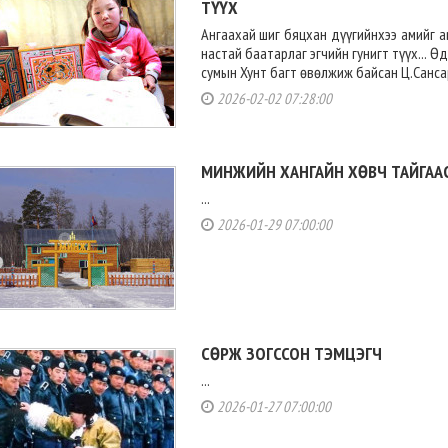
ТҮҮХ
Ангаахай шиг бяцхан дүүгийнхээ амийг 
настай баатарлаг эгчийн гунигт түүх... 
сумын Хунт багт өвөлжиж байсан Ц.Сансар
2026-02-02 07:28:00
МИНЖИЙН ХАНГАЙН ХӨВЧ ТАЙГААС.
...
2026-01-29 07:00:00
СӨРЖ ЗОГССОН ТЭМЦЭГЧ
...
2026-01-27 07:00:00