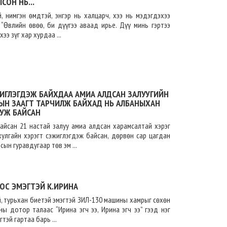
СОН НЬ...
й, нимгэн өмдтэй, энгэр нь халцарч, хээ нь мэдэгдэхээ
“Өвлийн өвөө, би дүүгээ аваад ирье. Дүү минь гэртээ
ээ зүг хар хурдаа ...
ЖИГЛЭГДЭЖ БАЙХДАА АМИА АЛДСАН ЗАЛУУГИЙН
ЛЫН ЗААГТ ТАРЧИЛЖ БАЙХАД НЬ АЛБАНЫХАН
УЖ БАЙСАН
айсан 21 настай залуу амиа алдсан харамсалтай хэрэг
хулгайн хэрэгт сэжиглэгдэж байсан, дөрвөн сар цагдан
ын гуравдугаар төв эм ...
ОС ЭМЭГТЭЙ К.ИРИНА
й, турьхан биетэй эмэгтэй ЗИЛ-130 машины хамрыг сөхөн
ы дотор талаас “Ирина эгч ээ, Ирина эгч ээ” гээд нэг
тэй гартаа барь ...