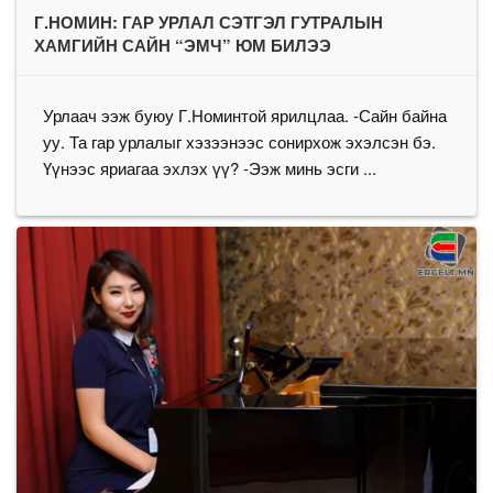
Г.НОМИН: ГАР УРЛАЛ СЭТГЭЛ ГУТРАЛЫН
ХАМГИЙН САЙН “ЭМЧ” ЮМ БИЛЭЭ
Урлаач ээж буюу Г.Номинтой ярилцлаа. -Сайн байна
уу. Та гар урлалыг хэзээнээс сонирхож эхэлсэн бэ.
Үүнээс яриагаа эхлэх үү? -Ээж минь эсги ...