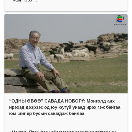
“ОДНЫ ӨВӨӨ” САВАДА НОБОРҮ: Монголд анх
ирэхэд дээрээс од юу юугүй унаад ирэх гэж байгаа
юм шиг ер бусын санагдаж байлаа
Монгол, Япон Улс найрамдалт харилцаа тогтоосны