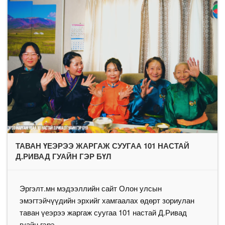
ТАВАН ҮЕЭРЭЭ ЖАРГАЖ СУУГАА 101 НАСТАЙ
Д.РИВАД ГУАЙН ГЭР БҮЛ
Эргэлт.мн мэдээллийн сайт Олон улсын
эмэгтэйчүүдийн эрхийг хамгаалах өдөрт зориулан
таван үеэрээ жаргаж суугаа 101 настай Д.Ривад
гуайн гэрэ ...