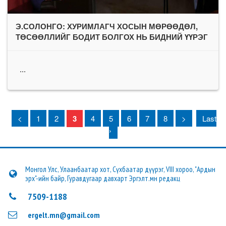
Э.СОЛОНГО: ХУРИМЛАГЧ ХОСЫН МӨРӨӨДӨЛ,
ТӨСӨӨЛЛИЙГ БОДИТ БОЛГОХ НЬ БИДНИЙ ҮҮРЭГ
...
<
1
2
3
4
5
6
7
8
>
Last
›
Монгол Улс, Улаанбаатар хот, Сүхбаатар дүүрэг, VIII хороо, "Ардын
эрх"-ийн байр, Гуравдугаар давхарт Эргэлт.мн редакц
7509-1188
ergelt.mn@gmail.com