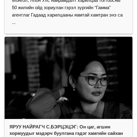
50 жилийн ойд зориулан гэрэл зургийн “Гамма”
агентлаг Гадаад харилцааны яамтай хамтран энэ са
...
ЯРУУ НАЙРАГЧ С.БЭРЦЭЦЭГ: Он цаг, агшин
хормуудыг мэдэрч буулгана гэдэг хамгийн сайхан