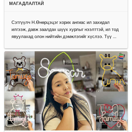
МАГАДЛАЛТАЙ
Сэтгүүлч Н.Өнөрцэцэг хорих ангиас ил захидал
илгээж, давж заалдах шүүх хурлыг нээлттэй, ил тод
явуулахад олон нийтийн дэмжлэгийг хүслээ. Түү ...