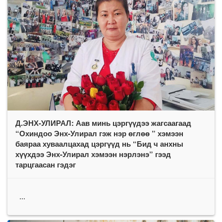
Д.ЭНХ-УЛИРАЛ: Аав минь цэргүүдээ жагсаагаад
“Охиндоо Энх-Улирал гэж нэр өглөө ” хэмээн
баяраа хуваалцахад цэргүүд нь “Бид ч анхны
хүүхдээ Энх-Улирал хэмээн нэрлэнэ” гээд
тарцгаасан гэдэг
...