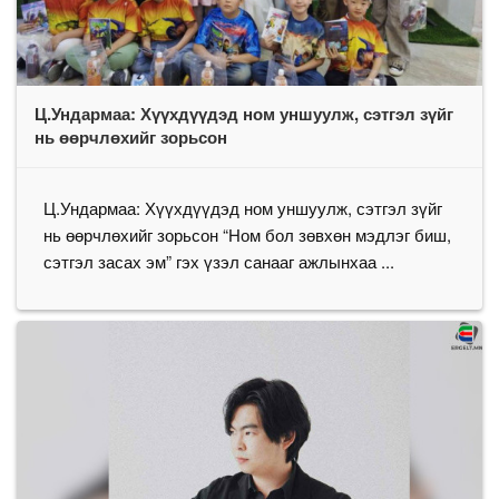
Ц.Ундармаа: Хүүхдүүдэд ном уншуулж, сэтгэл зүйг
нь өөрчлөхийг зорьсон
Ц.Ундармаа: Хүүхдүүдэд ном уншуулж, сэтгэл зүйг
нь өөрчлөхийг зорьсон “Ном бол зөвхөн мэдлэг биш,
сэтгэл засах эм” гэх үзэл санааг ажлынхаа ...