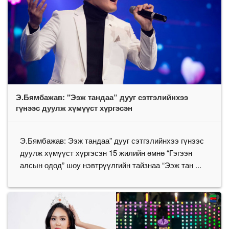
Э.Бямбажав: "Ээж тандаа” дууг сэтгэлийнхээ
гүнээс дуулж хүмүүст хүргэсэн
Э.Бямбажав: Ээж тандаа” дууг сэтгэлийнхээ гүнээс
дуулж хүмүүст хүргэсэн 15 жилийн өмнө “Гэгээн
алсын одод” шоу нэвтрүүлгийн тайзнаа “Ээж тан ...