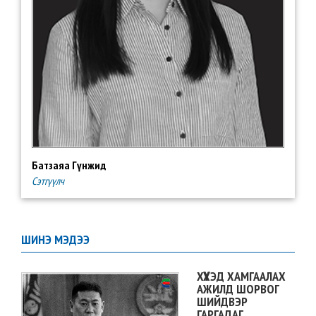
Батзаяа Гүнжид
Сэтгүүлч
ШИНЭ МЭДЭЭ
ХҮҮХЭД ХАМГААЛАХ
АЖИЛД ШОРВОГ
ШИЙДВЭР
ГАРГАДАГ,