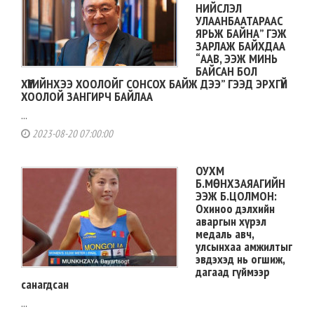
НИЙСЛЭЛ
УЛААНБААТАРААС
ЯРЬЖ БАЙНА” ГЭЖ
ЗАРЛАЖ БАЙХДАА
“ААВ, ЭЭЖ МИНЬ
БАЙСАН БОЛ
ХҮҮГИЙНХЭЭ ХООЛОЙГ СОНСОХ БАЙЖ ДЭЭ” ГЭЭД ЭРХГҮЙ
ХООЛОЙ ЗАНГИРЧ БАЙЛАА
...
2023-08-20 07:00:00
ОУХМ
Б.МӨНХЗАЯАГИЙН
ЭЭЖ Б.ЦОЛМОН:
Охиноо дэлхийн
аваргын хүрэл
медаль авч,
улсынхаа амжилтыг
эвдэхэд нь огшиж,
дагаад гүймээр
санагдсан
...