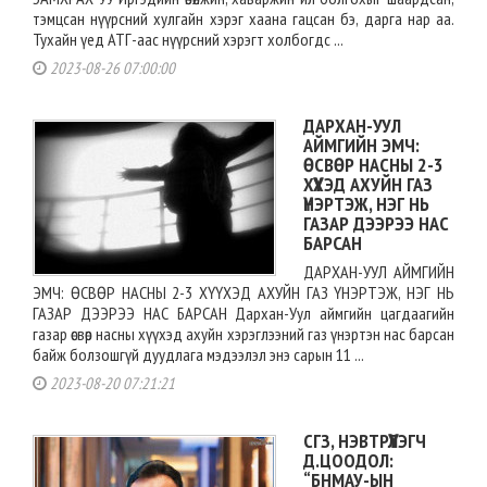
тэмцсан нүүрсний хулгайн хэрэг хаана гацсан бэ, дарга нар аа.
Тухайн үед АТГ-аас нүүрсний хэрэгт холбогдс ...
2023-08-26 07:00:00
ДАРХАН-УУЛ
АЙМГИЙН ЭМЧ:
ӨСВӨР НАСНЫ 2-3
ХҮҮХЭД АХУЙН ГАЗ
ҮНЭРТЭЖ, НЭГ НЬ
ГАЗАР ДЭЭРЭЭ НАС
БАРСАН
ДАРХАН-УУЛ АЙМГИЙН
ЭМЧ: ӨСВӨР НАСНЫ 2-3 ХҮҮХЭД АХУЙН ГАЗ ҮНЭРТЭЖ, НЭГ НЬ
ГАЗАР ДЭЭРЭЭ НАС БАРСАН Дархан-Уул аймгийн цагдаагийн
газар өсвөр насны хүүхэд ахуйн хэрэглээний газ үнэртэн нас барсан
байж болзошгүй дуудлага мэдээлэл энэ сарын 11 ...
2023-08-20 07:21:21
СГЗ, НЭВТРҮҮЛЭГЧ
Д.ЦООДОЛ:
“БНМАУ-ЫН