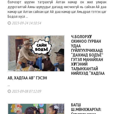
бэлчээрт шуугин татрахгүй Алтан намар он жил улиран
дуурсгалтай Аяны шувуудыг дагаад нисчихгүй нь сайхан Ай даа
намар цаг Алтан сайхан цаг Ай даа намар цаг Амьдрал тэтгэх цаг
Бодол хүсл ...
2023-09-24 14:10:54
Ч.БОЛОРХҮҮ:
ОХИНОО ГУРВАН
УДАА
ГУЙЛГУУЛЧИХААД
“ДАХИАД БОДЪЁ”
ГЭТЭЛ МАНАЙХАН
ХҮРГЭНИЙ
ТАЛЫНХАНТАЙ
НИЙЛЭЭД “ХАДГАА
АВ, ХАДГАА АВ” ГЭСЭН
...
2023-09-08 07:12:09
БАГШ
Ш.МӨНХЖАРГАЛ:
Сурагчдынхаа