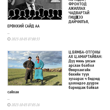
ФРОНТОД
АЖИЛЛАХ
ЧАДВАРТАЙ
ГИШҮҮДЭЭ
ДАЙЧИЛЪЯ,
ЕРӨНХИЙ САЙД АА
...
2023-10-05 07:00:33
Ц.БЯМБА-ОТГОНЫ
АХ Ц.АМАРТАЙВАН:
Дүү минь улсын
арслан болбол
Өвөрхангайн
бөхийн түүх
зузаарах ч бидэнд
цолондоо дүүрэн
барилдаж байвал
сайхан
...
2023-10-03 07:05:26