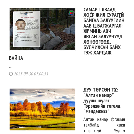
САМАРТ ЯВААД
ХОЁР ЖИЛ СУРАГГҮЙ
БАЙГАА ЗАЛУУГИЙН
ААВ Ц.БАТЖАРГАЛ:
ХҮҮГ МИНЬ АВЧ
ЯВСАН ЗАЛУУЧУУД
ХӨНӨӨГӨӨД,
БУЛЧИХСАН БАЙХ
ГЭЖ ХАРДАЖ
БАЙНА
...
2023-09-30 07:00:31
ДУУ ТӨРСӨН ТҮҮХ:
“Алтан намар”
дууны шүлэг
Тэрэлжийн төгөлд
“мэндэлжээ”
Алтан намар Ургацын
талбайд хөгжөөн
тасрахгүй Уудам