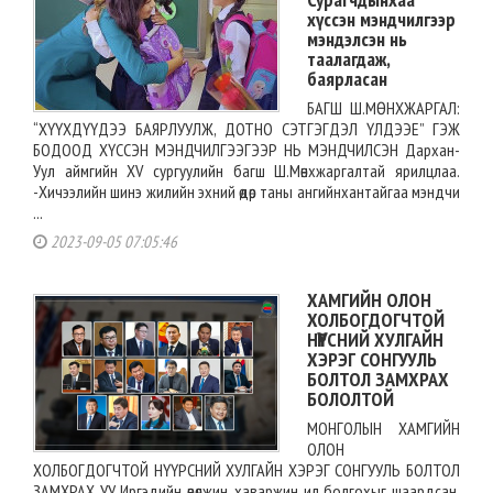
хүссэн мэндчилгээр
мэндэлсэн нь
таалагдаж,
баярласан
БАГШ Ш.МӨНХЖАРГАЛ:
“ХҮҮХДҮҮДЭЭ БАЯРЛУУЛЖ, ДОТНО СЭТГЭГДЭЛ ҮЛДЭЭЕ” ГЭЖ
БОДООД ХҮССЭН МЭНДЧИЛГЭЭГЭЭР НЬ МЭНДЧИЛСЭН Дархан-
Уул аймгийн XV сургуулийн багш Ш.Мөнхжаргалтай ярилцлаа.
-Хичээлийн шинэ жилийн эхний өдөр таны ангийнхантайгаа мэндчи
...
2023-09-05 07:05:46
ХАМГИЙН ОЛОН
ХОЛБОГДОГЧТОЙ
НҮҮРСНИЙ ХУЛГАЙН
ХЭРЭГ СОНГУУЛЬ
БОЛТОЛ ЗАМХРАХ
БОЛОЛТОЙ
МОНГОЛЫН ХАМГИЙН
ОЛОН
ХОЛБОГДОГЧТОЙ НҮҮРСНИЙ ХУЛГАЙН ХЭРЭГ СОНГУУЛЬ БОЛТОЛ
ЗАМХРАХ УУ Иргэдийн өвөлжин, хаваржин ил болгохыг шаардсан,