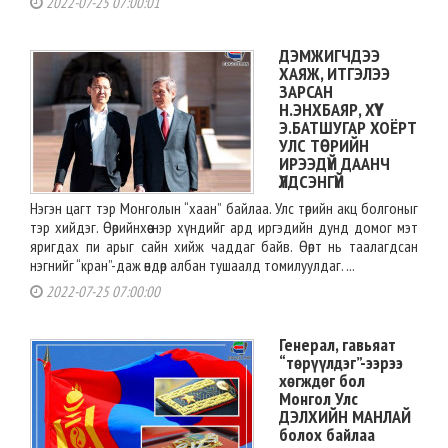
2022-07-25 07:00:01
ДЭМЖИГЧДЭЭ
ХАЯЖ, ИТГЭЛЭЭ
ЗАРСАН
Н.ЭНХБАЯР, ХҮҮ
Э.БАТШУГАР ХОЁРТ
УЛС ТӨРИЙН
ИРЭЭДҮЙ ДААНЧ
ҮЛДСЭНГҮЙ
Нэгэн цагт тэр Монголын “хаан” байлаа. Улс төрийн акц болгоныг
тэр хийдэг. Өөрийнхөө нэр хүндийг ард иргэдийн дунд домог мэт
яригдах пи арыг сайн хийж чаддаг байв. Өөрт нь таалагдсан
нэгнийг “кран”-даж өндөр албан тушаалд томилуулдаг. ...
2022-07-25 07:00:00
Генерал, гавьяат
“төрүүлдэг”-ээрээ
хөгждөг бол
Монгол Улс
ДЭЛХИЙН МАНЛАЙ
болох байлаа