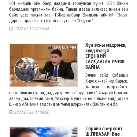
101 жилийн ойн баяр наадамд зориулсан хүчит 1024 бөхийн
барилдаан үргэлжилж байна. Тавын даваа эхлэхээс өмнө ам авч
байх үеэр улсын заан Г.Жаргалбаяр Өмнөговь аймгийн Засаг
даргын орлогч гэх хүнтэй гар утсаар “Хэд юм”, ...
2022-07-12 17:58:06
Хүн ёсны мэдрэмж,
хүндлэлгүй
ЕРӨНХИЙ
САЙДААСАА ИЧИЖ
БАЙНА
Элчин сайд Кобаяши
Хироюкитэй гар барьж,
эмгэнэл илэрхийлэх
гэсэн биш инээд алдаад ард түмнээ “нүүр хийх” газаргүй болгож
авлаа даа, Ерөнхий сайд. Үнэхээр л улсынх нь Ерөнхий сайд агсан
Шинзо Абэ амиа алдсанд эмгэнэл илэрхийлэх байсан юм бо ...
2022-07-12 07:00:00
Төрийн соёрхолт
Ш.ГҮРБАЗАР: Бие