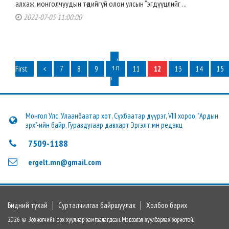
алхаж, монголчуудын төдийгүй олон улсын “эгдүүцлийг ...
2022-07-05 11:00:00
‹
First
<
7
8
9
10
11
12
13
14
15
›
Монгол Улс, Улаанбаатар хот, Сүхбаатар дүүрэг, VIII хороо, "Ардын
эрх"-ийн байр, Гуравдугаар давхарт Эргэлт.мн редакц
7509-1188
ergelt.mn@gmail.com
Бидний тухай
Сурталчилгаа байршуулах
Холбоо барих
2026 © Зохиогчийн эрх хуулиар хамгаалагдсан. Мэдээлэл хуулбарлах хориотой.