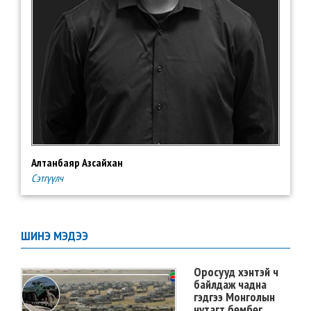
Алтанбаяр Азсайхан
Сэтгүүлч
ШИНЭ МЭДЭЭ
Оросууд хэнтэй ч
байлдаж чадна
гэдгээ Монголын
нутагт бөмбөг