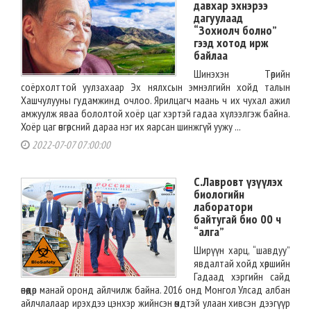
давхар эхнэрээ
дагуулаад
“Зохиолч болно”
гээд хотод ирж
байлаа
Шинэхэн Төрийн
соёрхолттой уулзахаар Эх нялхсын эмнэлгийн хойд талын
Хашчулууны гудамжинд очлоо. Ярилцагч маань ч их чухал ажил
амжуулж яваа бололтой хоёр цаг хэртэй гадаа хүлээлгэж байна.
Хоёр цаг өнгөрсний дараа нэг их яарсан шинжгүй уужу ...
2022-07-07 07:00:00
С.Лавровт үзүүлэх
биологийн
лаборатори
байтугай био 00 ч
“алга”
Ширүүн харц, “шавдуу”
явдалтай хойд хөршийн
Гадаад хэргийн сайд
өнөөдөр манай оронд айлчилж байна. 2016 онд Монгол Улсад албан
айлчлалаар ирэхдээ цэнхэр жийнсэн өмдтэй улаан хивсэн дээгүүр