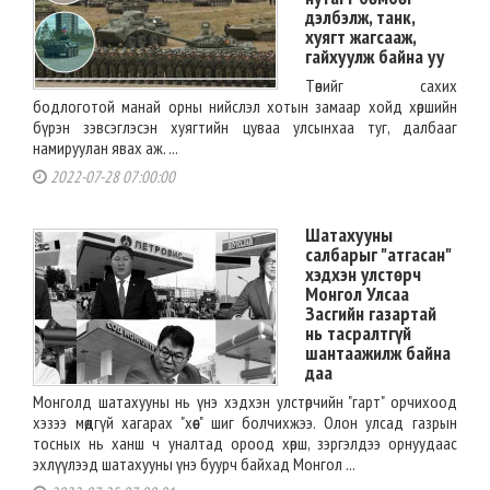
дэлбэлж, танк,
хуягт жагсааж,
гайхуулж байна уу
Төвийг сахих
бодлоготой манай орны нийслэл хотын замаар хойд хөршийн
бүрэн зэвсэглэсэн хуягтийн цуваа улсынхаа туг, далбааг
намируулан явах аж. ...
2022-07-28 07:00:00
Шатахууны
салбарыг "атгасан"
хэдхэн улстөрч
Монгол Улсаа
Засгийн газартай
нь тасралтгүй
шантаажилж байна
даа
Монголд шатахууны нь үнэ хэдхэн улстөрчийн "гарт" орчихоод
хэзээ мөдгүй хагарах "хөөс" шиг болчихжээ. Олон улсад газрын
тосных нь ханш ч уналтад ороод хөрш, зэргэлдээ орнуудаас
эхлүүлээд шатахууны үнэ буурч байхад Монгол ...