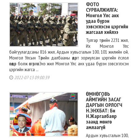
ФОТО
СУРВАЛЖИЛГА:
Монгол Улс анх
удаа бүрэн
зэвсэглэсэн цэргийн
жагсаал хийлээ
Тулгар төрийн 2231 жил,
Их Монгол Улс
байгуулагдсаны 816 жил, Ардын хувьсгалын 100, 101 жилийн ой,
Монгол Улсын Төрийн далбааны өдөрт зориулсан цэргийн ёслол
өнөөдөр болж өнгөрлөө. Энэ жил Монгол Улс анх удаа бүрэн зэвсэглэсэн
цэргийн жагса ...
2022-07-13 09:00:39
ӨМНӨГОВЬ
АЙМГИЙН ЗАСАГ
ДАРГЫН ОРЛОГЧ
Н.ЭНХБАТ: Би
Н.Жаргалбаяр
заанд мөнгө
амлаагүй
Ардын хувьсгалын 100,