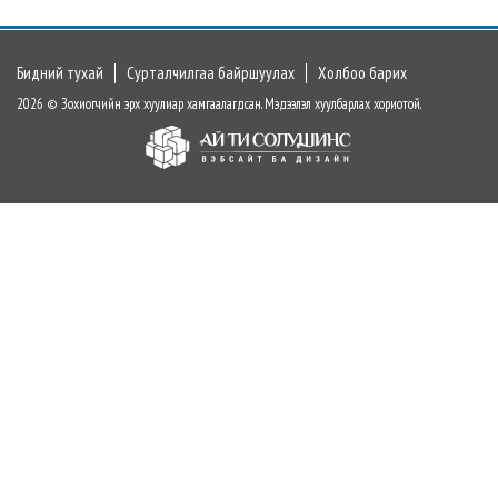
Бидний тухай
Сурталчилгаа байршуулах
Холбоо барих
2026 © Зохиогчийн эрх хуулиар хамгаалагдсан. Мэдээлэл хуулбарлах хориотой.