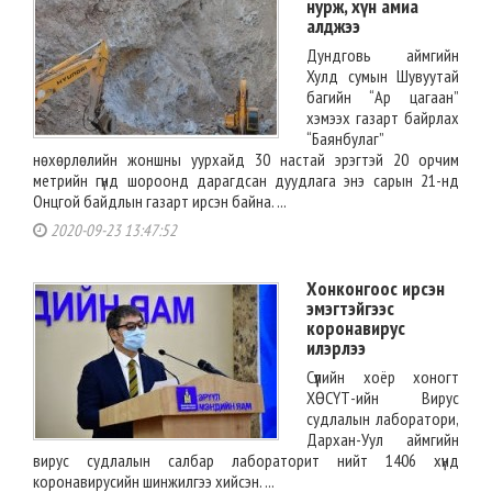
нурж, хүн амиа
алджээ
Дундговь аймгийн
Хулд сумын Шувуутай
багийн “Ар цагаан”
хэмээх газарт байрлах
“Баянбулаг”
нөхөрлөлийн жоншны уурхайд 30 настай эрэгтэй 20 орчим
метрийн гүнд шороонд дарагдсан дуудлага энэ сарын 21-нд
Онцгой байдлын газарт ирсэн байна. ...
2020-09-23 13:47:52
Хонконгоос ирсэн
эмэгтэйгээс
коронавирус
илэрлээ
Сүүлийн хоёр хоногт
ХӨСҮТ-ийн Вирус
судлалын лаборатори,
Дархан-Уул аймгийн
вирус судлалын салбар лабораторит нийт 1406 хүнд
коронавирусийн шинжилгээ хийсэн. ...