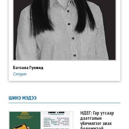
Батзаяа Гүнжид
Сэтгүүлч
ШИНЭ МЭДЭЭ
НДЕГ: Гар утсаар
даатгалын
үйлчилгээг авах
боломжтой