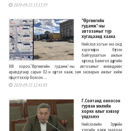
2020-09-23 13:13:59
"Өргөөгийн
гудамж”-ны
автозамыг түр
хугацаанд хаана
Нийслэл хотын энэ онд
хэрэгжүүлэх бүтээн
байгуулалтын ажлын
хүрээнд Баянгол дүүргийн
XIII хороо,“Өргөөгийн гудамж”-ны автозамыг өнөөдрөөс
аравдугаар сарын 02-н хүртэл хааж, зам засварын ажлыг хийж
гүйцэтгэхээр болсон. ...
2020-09-23 12:41:03
Г.Солтанд оноосон
гурван жилийн
хорих ялыг хэвээр
үлдээлээ
Нийслэлийн Эрүүгийн
хэргийн давж заалдах