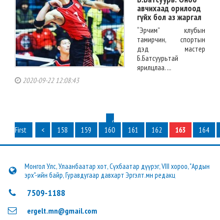
авчихаад орилоод
гүйх бол аз жаргал
“Эрчим” клубын
тамирчин, спортын
дэд мастер
Б.Батсуурьтай
ярилцлаа. ...
2020-09-22 12:08:43
‹
First
<
158
159
160
161
162
163
164
Монгол Улс, Улаанбаатар хот, Сүхбаатар дүүрэг, VIII хороо, "Ардын
эрх"-ийн байр, Гуравдугаар давхарт Эргэлт.мн редакц
7509-1188
ergelt.mn@gmail.com