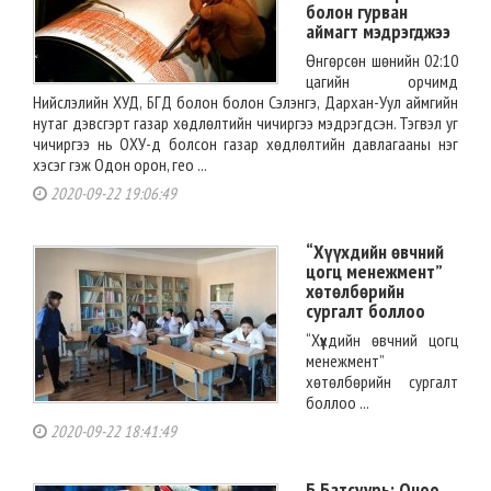
болон гурван
аймагт мэдрэгджээ
Өнгөрсөн шөнийн 02:10
цагийн орчимд
Нийслэлийн ХУД, БГД болон болон Сэлэнгэ, Дархан-Уул аймгийн
нутаг дэвсгэрт газар хөдлөлтийн чичиргээ мэдрэгдсэн. Тэгвэл уг
чичиргээ нь ОХУ-д болсон газар хөдлөлтийн давлагааны нэг
хэсэг гэж Одон орон, гео ...
2020-09-22 19:06:49
“Хүүхдийн өвчний
цогц менежмент”
хөтөлбөрийн
сургалт боллоо
“Хүүхдийн өвчний цогц
менежмент”
хөтөлбөрийн сургалт
боллоо ...
2020-09-22 18:41:49
Б.Батсуурь: Оноо