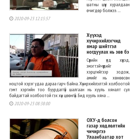
шатны шүүх хуралдаан
өчигдөр болжээ. ...
2020-09-23 12:15:57
Хүүхэд
хүчирхийлэгчид
ямар шийтгэл
ногдуулах нь зөв бэ
Сүүлийн үед хүүхэд,
эмэгтэйчүүдийг
хэрцгийгээр зодож,
амийг нь хөнөөсөн
ноцтой хэрэг удаа дараа гарч байна. Хүчирхийлэлтэй холбоотой
гэмт хэргийн тоо буурдаггүй шалгаан нь хууль хяналт сул
байдагтай холбоотой гэх хүн цөөнгүй. Бид хууль хяна ...
2020-09-23 08:38:00
ОХУ-д болсон
газар хөдлөлтийн
чичиргээ
Улаанбаатар хот