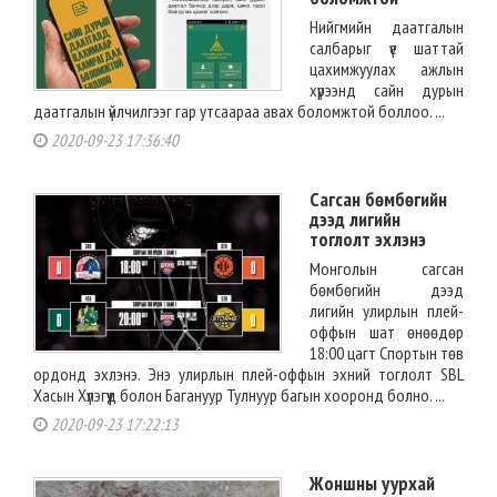
Нийгмийн даатгалын
салбарыг үе шаттай
цахимжуулах ажлын
хүрээнд сайн дурын
даатгалын үйлчилгээг гар утсаараа авах боломжтой боллоо. ...
2020-09-23 17:36:40
Сагсан бөмбөгийн
дээд лигийн
тоглолт эхлэнэ
Монголын сагсан
бөмбөгийн дээд
лигийн улирлын плей-
оффын шат өнөөдөр
18:00 цагт Спортын төв
ордонд эхлэнэ. Энэ улирлын плей-оффын эхний тоглолт SBL
Хасын Хүлэгүүд болон Багануур Тулнуур багын хооронд болно. ...
2020-09-23 17:22:13
Жоншны уурхай