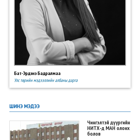
Бат-Эрдэнэ Бадралмаа
Улс төрийн мэдээллийн албаны дарга
ШИНЭ МЭДЭЭ
Чингэлтэй дүүргийн
НИТХ-д МАН олонх
болов