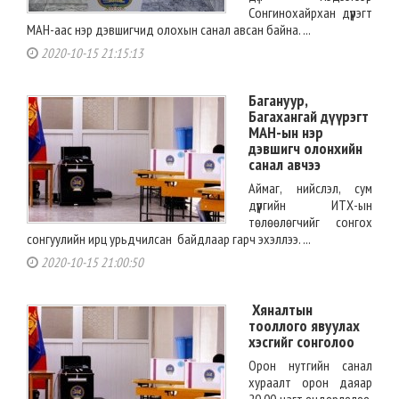
Сонгинохайрхан дүүрэгт
МАН-аас нэр дэвшигчид олохын санал авсан байна. ...
2020-10-15 21:15:13
Багануур,
Багахангай дүүрэгт
МАН-ын нэр
дэвшигч олонхийн
санал авчээ
Аймаг, нийслэл, сум
дүүргийн ИТХ-ын
төлөөлөгчийг сонгох
сонгуулийн ирц урьдчилсан байдлаар гарч эхэллээ. ...
2020-10-15 21:00:50
Хяналтын
тооллого явуулах
хэсгийг сонголоо
Орон нутгийн санал
хураалт орон даяар
20.00 цагт өндөрлөлөө.