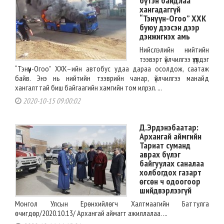
бүтэн байдлаа
хангадаггүй
“Тэнүүн-Огоо” ХХК
буюу дээсэн дээр
дэнжигнэх амь
Нийслэлийн нийтийн
тээвэрт үйлчилгээ үзүүлдэг
“Тэнүүн-Огоо” ХХК–ийн автобус удаа дараа осолдож, саатаж
байв. Энэ нь нийтийн тээврийн чанар, үйлчилгээ манайд
хангалттай биш байгаагийн хамгийн том илрэл. ...
2020-10-15 09:00:02
Д.Эрдэнэбаатар:
Архангай аймгийн
Тариат суманд
аврах бүлэг
байгуулах саналаа
холбогдох газарт
өгсөн ч одоогоор
шийдвэрлээгүй
Монгол Улсын Ерөнхийлөгч Халтмаагийн Баттулга
өчигдөр/2020.10.13/ Архангай аймагт ажиллалаа. ...