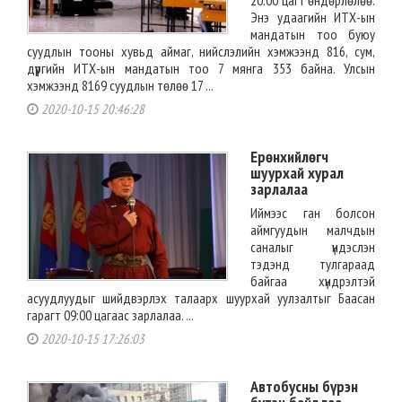
Энэ удаагийн ИТХ-ын
мандатын тоо буюу
суудлын тооны хувьд аймаг, нийслэлийн хэмжээнд 816, сум,
дүүргийн ИТХ-ын мандатын тоо 7 мянга 353 байна. Улсын
хэмжээнд 8169 суудлын төлөө 17 ...
2020-10-15 20:46:28
Ерөнхийлөгч
шуурхай хурал
зарлалаа
Иймээс ган болсон
аймгуудын малчдын
саналыг үндэслэн
тэдэнд тулгараад
байгаа хүндрэлтэй
асуудлуудыг шийдвэрлэх талаарх шуурхай уулзалтыг Баасан
гарагт 09:00 цагаас зарлалаа. ...
2020-10-15 17:26:03
Автобусны бүрэн