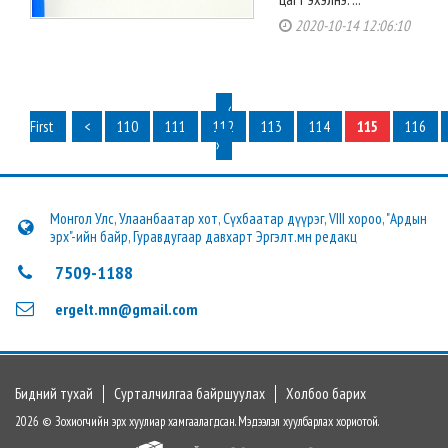
2020-10-14 12:06:10
‹
First
<
110
111
112
113
114
115
116
›
Монгол Улс, Улаанбаатар хот, Сүхбаатар дүүрэг, VIII хороо, "Ардын
эрх"-ийн байр, Гуравдугаар давхарт Эргэлт.мн редакц
7509-1188
ergelt.mn@gmail.com
Бидний тухай
Сурталчилгаа байршуулах
Холбоо барих
2026 © Зохиогчийн эрх хуулиар хамгаалагдсан. Мэдээлэл хуулбарлах хориотой.