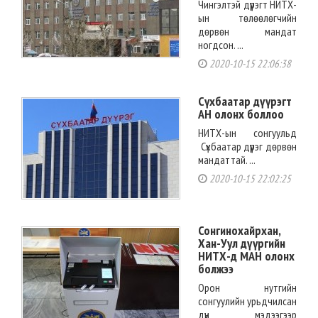
Чингэлтэй дүүрэгт НИТХ-
ын төлөөлөгчийн
дөрвөн мандат
ногдсон. ...
2020-10-15 22:06:38
Сүхбаатар дүүрэгт
АН олонх боллоо
НИТХ-ын сонгуульд
Сүхбаатар дүүрэг дөрвөн
мандаттай. ...
2020-10-15 22:02:25
Сонгинохайрхан,
Хан-Уул дүүргийн
НИТХ-д МАН олонх
болжээ
Орон нутгийн
сонгуулийн урьдчилсан
дүн мэдээгээр