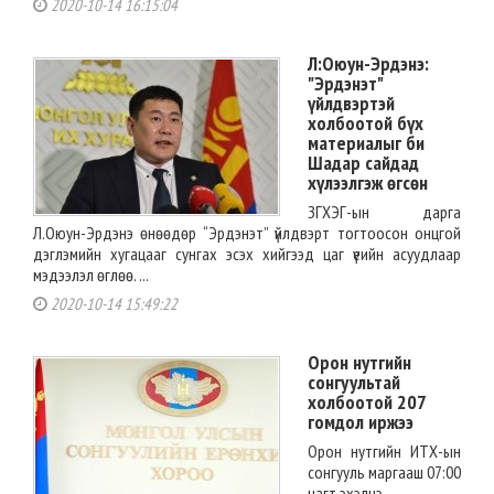
2020-10-14 16:15:04
Л:Оюун-Эрдэнэ:
"Эрдэнэт"
үйлдвэртэй
холбоотой бүх
материалыг би
Шадар сайдад
хүлээлгэж өгсөн
ЗГХЭГ-ын дарга
Л.Оюун-Эрдэнэ өнөөдөр “Эрдэнэт” үйлдвэрт тогтоосон онцгой
дэглэмийн хугацааг сунгах эсэх хийгээд цаг үеийн асуудлаар
мэдээлэл өглөө. ...
2020-10-14 15:49:22
Орон нутгийн
сонгуультай
холбоотой 207
гомдол иржээ
Орон нутгийн ИТХ-ын
сонгууль маргааш 07:00
цагт эхэлнэ. ...