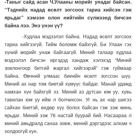
-Таныг сайд асан Ч.Улааны морийг унадаг байсан.
“Тэднийх надад өсөлт зогсоох тариа хийсэн гэж
ярьдаг” хэмээн олон нийтийн сүлжээнд бичсэн
байна лээ. Энэ үнэн үү?
-Худлаа мэдээлэл байна. Надад өсөлт зогсоох
тариа хийгээгүй. Тийм боломж байхгүй. Би Улаан гэх
хүний морийг унаж байгаагүй. Миний талаар худлаа
мэдээлэл бичсэн иргэдэд хандаж хэлэхэд “Миний
зовлонгоор битгий жаргал хийгээрэй” гэж гуймаар
байна. Өвчний улмаас биеийн өсөлт зогссон шүү.
Миний ах нар том биетэй хүмүүс байдаг. Манай удамд
намхан хүн байхгүй ээ. Миний аз дутсан юм уу, хувь
тавилан юм уу ийм л болчихсон. Уг нь ах нар шигээ
сайхан биетэй, өндөр хүү болох байсан гэж ээж минь
ярьдаг. Миний ээж 76 настай буурай бий. Насаараа л
миний амьдралд санаа зовж, миний дэргэдээс алхам ч
холдоогүй хүн.