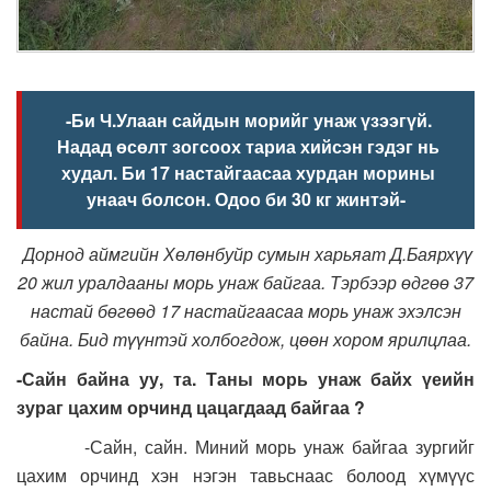
-Би Ч.Улаан сайдын морийг унаж үзээгүй.
Надад өсөлт зогсоох тариа хийсэн гэдэг нь
худал. Би 17 настайгаасаа хурдан морины
унаач болсон. Одоо би 30 кг жинтэй-
Дорнод аймгийн Хөлөнбуйр сумын харьяат Д.Баярхүү
20 жил уралдааны морь унаж байгаа. Тэрбээр өдгөө 37
настай бөгөөд 17 настайгаасаа морь унаж эхэлсэн
байна. Бид түүнтэй холбогдож, цөөн хором ярилцлаа.
-Сайн байна уу, та. Таны морь унаж байх үеийн
зураг цахим орчинд цацагдаад байгаа ?
-Сайн, сайн. Миний морь унаж байгаа зургийг
цахим орчинд хэн нэгэн тавьснаас болоод хүмүүс