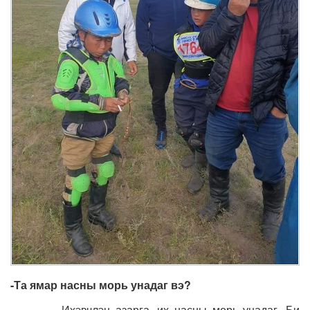
-Та
ямар насны морь унадаг вэ?
-Ихэвчлэн азарга, их насны морь унадаг. Би