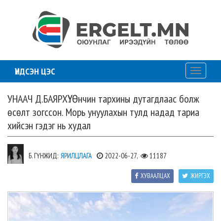
ҮНДСЭН ЦЭС
Toggle
navigati
УНААЧ Д.БАЯРХҮҮ: Өнчин тархины дутагдлаас болж
өсөлт зогссон. Морь унуулахын тулд надад тариа
хийсэн гэдэг нь худал
Б. ГҮНЖИД:
ЯРИЛЦЛАГА
2022-06-27,
11187
ХУВААЛЦАХ
ЖИРГЭХ