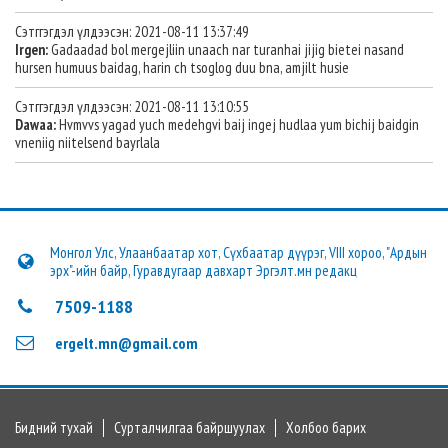
Сэтггэгдэл үлдээсэн: 2021-08-11 13:37:49
Irgen:
Gadaadad bol mergejliin unaach nar turanhai jijig bietei nasand
hursen humuus baidag, harin ch tsoglog duu bna, amjilt husie
Сэтггэгдэл үлдээсэн: 2021-08-11 13:10:55
Dawaa:
Hvmvvs yagad yuch medehgvi baij ingej hudlaa yum bichij baidgin
vneniig niitelsend bayrlala
Монгол Улс, Улаанбаатар хот, Сүхбаатар дүүрэг, VIII хороо, "Ардын
эрх"-ийн байр, Гуравдугаар давхарт Эргэлт.мн редакц
7509-1188
ergelt.mn@gmail.com
Бидний тухай
Сурталчилгаа байршуулах
Холбоо барих