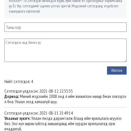
АНХААР! Та сэтгэгдэл бичихдээ хууль зүйн болон ёс суртахууныг баримтална
уу. Ёс бус сэтгэгдлийг админ устгах эрхтэй. Мэдээний сэтгэгдэлд ergelt.mn
хариуцлага хүлээхгүй.
Нийт сэтгэгдэл: 4
Сэтггэгдэл үлдээсэн: 2021-08-12 22:55:55
Дорнод:
Миний мэдэхийн 2008 онд л ийм жижигхэн нөхөр бман хэвээрээ
л бна. Улаан энэд хамаагүй шүү.
Сэтггэгдэл үлдээсэн: 2021-08-11 21:49:14
Улааныг зүхэгч:
Улаан пизда дарамталж бгаад ийм ярилцлага өгүүлээ
биз. Энэ хүн өөрөө гүйгээд хөөцөлдөөд ийм хурдан ярилцлагад орж
ичадөхгүй,