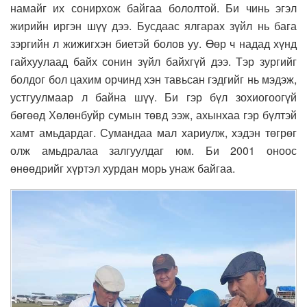
намайг их сонирхож байгаа бололтой. Би чинь эгэл
жирийн иргэн шүү дээ. Бусдаас ялгарах зүйл нь бага
зэргийн л жижигхэн биетэй болов уу. Өөр ч надад хүнд
гайхуулаад байх сонин зүйл байхгүй дээ. Тэр зургийг
болдог бол цахим орчинд хэн тавьсан гэдгийг нь мэдэж,
устгуулмаар л байна шүү. Би гэр бүл зохиогоогүй
бөгөөд Хөлөнбуйр сумын төвд ээж, ахынхаа гэр бүлтэй
хамт амьдардаг. Сумандаа мал хариулж, хэдэн төгрөг
олж амьдралаа залгуулдаг юм. Би 2001 оноос
өнөөдрийг хүртэл хурдан морь унаж байгаа.