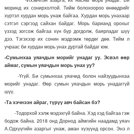
моринд их сонирхолтой. Тийм болохоороо өнөөдрийг
хүртэл хурдан морь унаж байгаа. Хурдан морь унахаар
сэтгэл сэргээд сайхан байдаг. Морь барианд орохыг
үзээд зогсож байгаа хүн бүр догдолж, баярладаг шүү
дээ. Тэгэхээр их сонин мэдрэмж төрдөг дөө. Тийм л
учраас би хурдан морь унах дуртай байдаг юм.
-Сумынхаа уяачдын морийг унадаг уу. Эсвэл өөр
аймаг, сумын уяачдын морь унах уу?
-Үгүй. Би сумынхаа уяачид болон найзуудынхаа
морийг унадаг. Өөр сумын уяачдын морь унадаггүй
шүү.
-Та хэчнээн айраг, түрүү авч байсан бэ?
-Тодорхой хэлж мэдэхгүй байна. Хэд хэд байгаа гэж
бодож байна. 2018 онд Дорнод аймгийн наадамд уяач
А.Одхүүгийн азаргыг унаж, аман хүзүүнд орсон. Энэ л