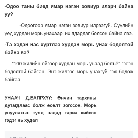
-Одоо таны биед ямар нэгэн зовиур илэрч байна
уу?
-Одоогоор ямар нэгэн зовиур илрээгүй. Сүүлийн
үед хурдан морь унахаар их ядардаг болсон байна лээ.
-Та хэдэн нас хүртлээ хурдан морь унах бодолтой
байна вэ?
-“100 жилийн ойгоор хурдан морь унаад болъё” гэсэн
бодолтой байсан. Энэ жилээс морь унахгүй гэж бодож
байгаа.
УНААЧ Д.БАЯРХҮҮ: Өнчин тархины
дутагдлаас болж өсөлт зогссон. Морь
унуулахын тулд надад тариа хийсэн
гэдэг нь худал