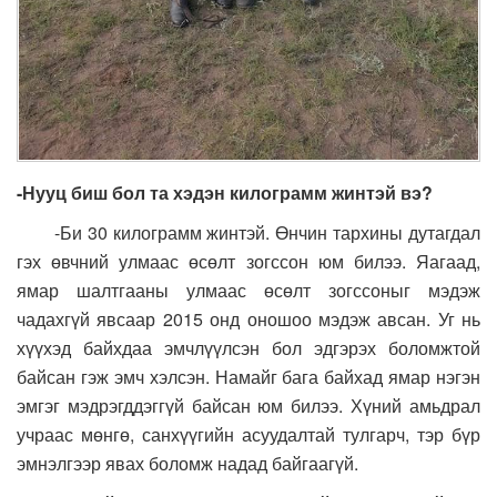
-Нууц биш бол та хэдэн килограмм жинтэй вэ?
-Би 30 килограмм жинтэй. Өнчин тархины дутагдал
гэх өвчний улмаас өсөлт зогссон юм билээ. Яагаад,
ямар шалтгааны улмаас өсөлт зогссоныг мэдэж
чадахгүй явсаар 2015 онд оношоо мэдэж авсан. Уг нь
хүүхэд байхдаа эмчлүүлсэн бол эдгэрэх боломжтой
байсан гэж эмч хэлсэн. Намайг бага байхад ямар нэгэн
эмгэг мэдрэгддэггүй байсан юм билээ. Хүний амьдрал
учраас мөнгө, санхүүгийн асуудалтай тулгарч, тэр бүр
эмнэлгээр явах боломж надад байгаагүй.