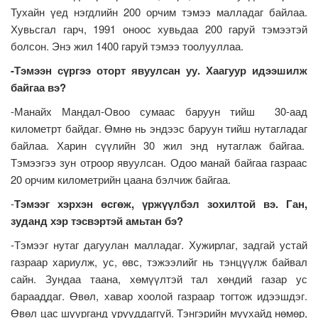
Тухайн үед нэгдлийн 200 орчим тэмээ малладаг байлаа.
Хувьсгал гарч, 1991 оноос хувьдаа 200 гаруй тэмээтэй
болсон. Энэ жил 1400 гаруй тэмээ тоолууллаа.
-Тэмээн сүргээ оторт явуулсан уу. Хаагуур идээшилж
байгаа вэ?
-Манайх Мандал-Овоо сумаас баруун тийш 30-аад
километрт байдаг. Өмнө нь эндээс баруун тийш нутагладаг
байлаа. Харин сүүлийн 30 жил энд нутаглаж байгаа.
Тэмээгээ зун отроор явуулсан. Одоо манай байгаа газраас
20 орчим километрийн цаана бэлчиж байгаа.
-
Тэмээг хэрхэн өсгөж, үржүүлбэл зохилтой вэ. Ган,
зуданд хэр тэсвэртэй амьтан бэ?
-Тэмээг нутаг дагуулан малладаг. Хужирлаг, задгай устай
газраар хариулж, ус, өвс, тэжээлийг нь тэнцүүлж байвал
сайн. Зундаа таана, хөмүүлтэй тал хөндий газар ус
барааддаг. Өвөл, хавар хоолой газраар тогтож идээшдэг.
Өвөл цас шуурганд урууддаггүй. Тэнгэрийн муухайд нөмөр,