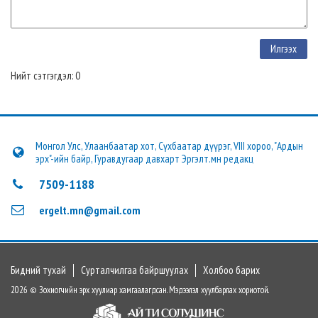
Нийт сэтгэгдэл: 0
Монгол Улс, Улаанбаатар хот, Сүхбаатар дүүрэг, VIII хороо, "Ардын
эрх"-ийн байр, Гуравдугаар давхарт Эргэлт.мн редакц
7509-1188
ergelt.mn@gmail.com
Бидний тухай
Сурталчилгаа байршуулах
Холбоо барих
2026 © Зохиогчийн эрх хуулиар хамгаалагдсан. Мэдээлэл хуулбарлах хориотой.