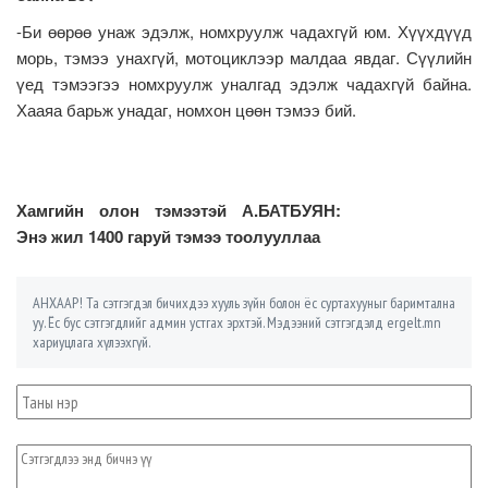
-Би өөрөө унаж эдэлж, номхруулж чадахгүй юм. Хүүхдүүд
морь, тэмээ унахгүй, мотоциклээр малдаа явдаг. Сүүлийн
үед тэмээгээ номхруулж уналгад эдэлж чадахгүй байна.
Хааяа барьж унадаг, номхон цөөн тэмээ бий.
Хамгийн олон тэмээтэй А.БАТБУЯН:
Энэ жил 1400 гаруй тэмээ тоолууллаа
АНХААР! Та сэтгэгдэл бичихдээ хууль зүйн болон ёс суртахууныг баримтална
уу. Ёс бус сэтгэгдлийг админ устгах эрхтэй. Мэдээний сэтгэгдэлд ergelt.mn
хариуцлага хүлээхгүй.