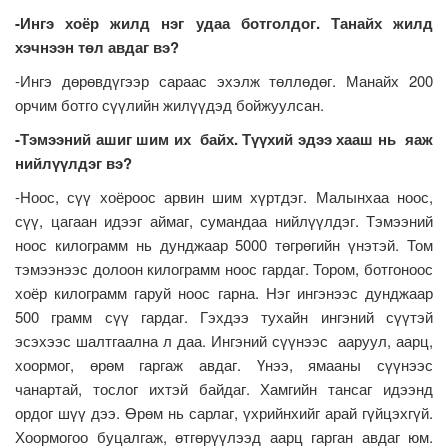
-Ингэ хоёр жилд нэг удаа ботголдог. Танайх жилд
хэчнээн төл авдаг вэ?
-Ингэ дөрөвдүгээр сараас эхэлж төллөдөг. Манайх 200
орчим ботго сүүлийн жилүүдэд бойжуулсан.
-Тэмээний ашиг шим их байх. Түүхий эдээ хааш нь яаж
нийлүүлдэг вэ?
-Ноос, сүү хоёроос арвин шим хүртдэг. Малынхаа ноос,
сүү, цагаан идээг аймаг, сумандаа нийлүүлдэг. Тэмээний
ноос килограмм нь дунджаар 5000 төгрөгийн үнэтэй. Том
тэмээнээс долоон килограмм ноос гардаг. Тором, ботгоноос
хоёр килограмм гаруй ноос гарна. Нэг ингэнээс дунджаар
500 грамм сүү гардаг. Гэхдээ тухайн ингэний сүүтэй
эсэхээс шалтгаална л даа. Ингэний сүүнээс ааруул, аарц,
хоормог, өрөм гаргаж авдаг. Үнээ, ямааны сүүнээс
чанартай, тослог ихтэй байдаг. Хамгийн тансаг идээнд
ордог шүү дээ. Өрөм нь сарлаг, үхрийнхийг арай гүйцэхгүй.
Хоормогоо буцалгаж, өтгөрүүлээд аарц гарган авдаг юм.