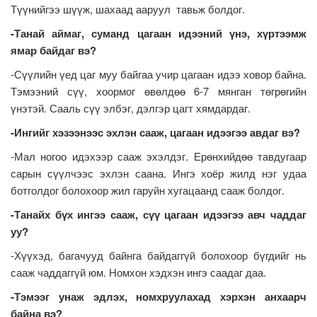
Түүнийгээ шүүж, шахаад ааруул тавьж болдог.
-Танай аймаг, суманд цагаан идээний үнэ, хүртээмж
ямар байдаг вэ?
-Сүүлийн үед цаг муу байгаа учир цагаан идээ ховор байна.
Тэмээний сүү, хоормог өвөлдөө 6-7 мянган төгрөгийн
үнэтэй. Сааль сүү элбэг, дэлгэр цагт хямдардаг.
-Ингийг хэзээнээс эхлэн сааж, цагаан идээгээ авдаг вэ?
-Мал ногоо идэхээр сааж эхэлдэг. Ерөнхийдөө тавдугаар
сарын сүүлчээс эхлэн саана. Ингэ хоёр жилд нэг удаа
ботголдог болохоор жил гаруйн хугацаанд сааж болдог.
-Танайх бүх ингээ сааж, сүү цагаан идээгээ авч чаддаг
уу?
-Хүүхэд, багачууд байнга байдаггүй болохоор бүгдийг нь
сааж чаддаггүй юм. Номхон хэдхэн ингэ саадаг даа.
-Тэмээг унаж эдлэх, номхруулахад хэрхэн анхаарч
байна вэ?