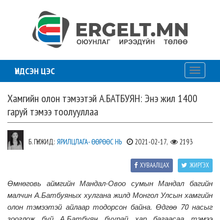
ҮНДСЭН ЦЭС
Toggle
navigati
Хамгийн олон тэмээтэй А.БАТБУЯН: Энэ жил 1400
гаруй тэмээ тоолууллаа
Б. ГҮНЖИД:
ЯРИЛЦЛАГА- ӨӨРӨӨС НЬ
2021-02-17,
2193
ХУВААЛЦАХ
ЖИРГЭХ
Өмнөговь аймгийн Мандал-Овоо сумын Мандал багийн
малчин А.Батбуяных хулгана жилд Монгол Улсын хамгийн
олон тэмээтэй айлаар тодорсон байна. Өдгөө 70 насыг
зооглож буй А.Батбуян буурай хар багаасаа тэмээ