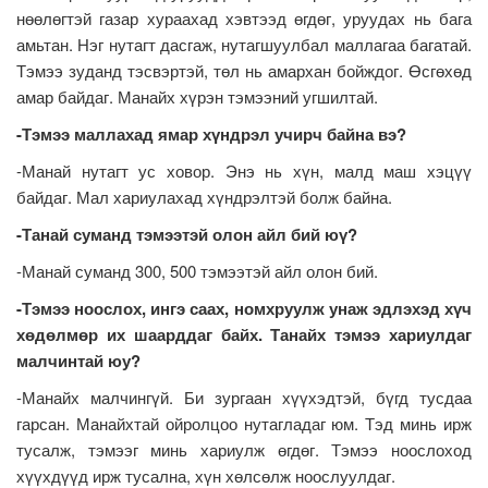
нөөлөгтэй газар хураахад хэвтээд өгдөг, уруудах нь бага
амьтан. Нэг нутагт дасгаж, нутагшуулбал маллагаа багатай.
Тэмээ зуданд тэсвэртэй, төл нь амархан бойждог. Өсгөхөд
амар байдаг. Манайх хүрэн тэмээний угшилтай.
-Тэмээ маллахад ямар хүндрэл учирч байна вэ?
-Манай нутагт ус ховор. Энэ нь хүн, малд маш хэцүү
байдаг. Мал хариулахад хүндрэлтэй болж байна.
-Танай суманд тэмээтэй олон айл бий юү?
-Манай суманд 300, 500 тэмээтэй айл олон бий.
-Тэмээ ноослох, ингэ саах, номхруулж унаж эдлэхэд хүч
хөдөлмөр их шаарддаг байх. Танайх тэмээ хариулдаг
малчинтай юу?
-Манайх малчингүй. Би зургаан хүүхэдтэй, бүгд тусдаа
гарсан. Манайхтай ойролцоо нутагладаг юм. Тэд минь ирж
тусалж, тэмээг минь хариулж өгдөг. Тэмээ ноослоход
хүүхдүүд ирж тусална, хүн хөлсөлж ноослуулдаг.