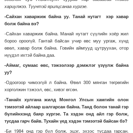
хариулжээ. Түүнтэй ярилцсанаа хүргэе.
-Сайхан хаваржиж байна уу. Танай нутагт хэр хавар
болж байна вэ?
-Сайхан хаваржиж байна. Манай нутагт сүүлийн хоёр жил
бороо ороогүй. Гантай байсан учир өвс муу ургаж, хүнд
өвөл, хавар болж байна. Говийн аймгууд цутруухан, отор
нүүдэл ихтэй байна даа.
-Аймаг, сумаас өвс, тэжээлээр дэмжлэг үзүүлж байна
уу?
-Одоогоор чимээгүй л байна. Өвөл 300 мянган төгрөгийн
хорголжин тэжээл, өвс, хивэг өгсөн.
-Танайх хулгана жилд Монгол Улсын хамгийн олон
тэмээтэй айлаар шалгарсан байна. Танд болон танай гэр
бүлийнхэнд баяр хүргэе.
Та хэдэн онд айл гэр болж,
тусдаа гарч байв. Тухайн үед хэдэн тэмээтэй байсан бэ?
-Би 1984 онд гэр бүл болж, эцэг, эхээс тусдаа гарсан.