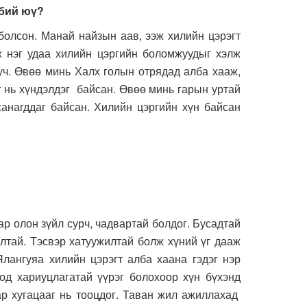
 бий юү?
олсон. Манай найзын аав, ээж хилийн цэрэгт
ж нэг удаа хилийн цэргийн боломжуудыг хэлж
уч. Өвөө минь Халх голын отрядад алба хааж,
г нь хүндэлдэг байсан. Өвөө минь гарын уртай
санагддаг байсан. Хилийн цэргийн хүн байсан
р олон зүйл сурч, чадвартай болдог. Бусадтай
алтай. Тэсвэр хатуужилтай болж хүний үг дааж
Ялангуяа хилийн цэрэгт алба хаана гэдэг нэр
од хариуцлагатай үүрэг болохоор хүн бүхэнд
ар хугацааг нь тооцдог. Таван жил ажиллахад