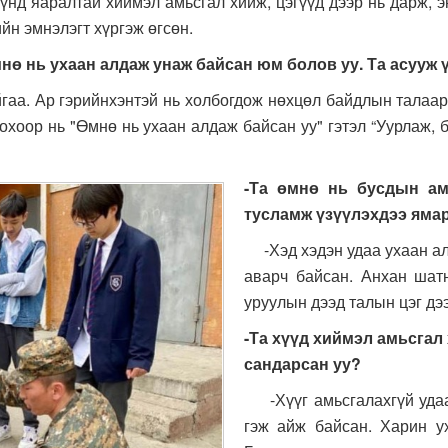
үүнд яаралтай хиймэл амьсгал хийж, цэгүүд дээр нь дарж, э
йн эмнэлэгт хүргэж өгсөн.
нө нь ухаан алдаж унаж байсан юм болов уу. Та асууж 
аа. Ар гэрийнхэнтэй нь холбогдож нөхцөл байдлын талаар 
рохоор нь "Өмнө нь ухаан алдаж байсан уу" гэтэл “Уурлаж,
-Та өмнө нь бусдын ам
тусламж үзүүлэхдээ ямар
-Хэд хэдэн удаа ухаан ал
аварч байсан. Анхан шат
уруулын дээд талын цэг дээ
-Та хүүд хиймэл амьсгал
сандарсан уу?
-Хүүг амьсгалахгүй удаад
гэж айж байсан. Харин у