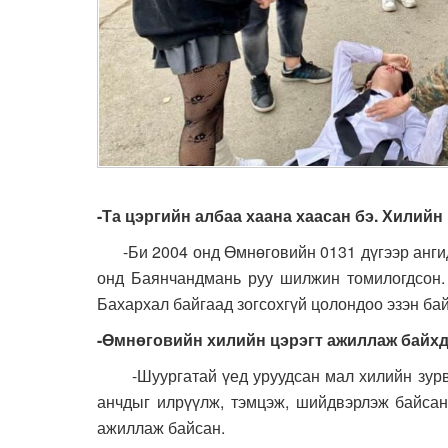
-Та цэргийн албаа хаана хаасан бэ. Хилийн
-Би 2004 онд Өмнөговийн 0131 дүгээр ангид 
онд Баянчандмань руу шилжин томилогдсон. 
Бахархал байгаад зогсохгүй цолондоо эзэн ба
-Өмнөговийн хилийн цэрэгт ажиллаж байхд
-Шуургатай үед уруудсан мал хилийн зурваст
анчдыг илрүүлж, тэмцэж, шийдвэрлэж байсан.
ажиллаж байсан.