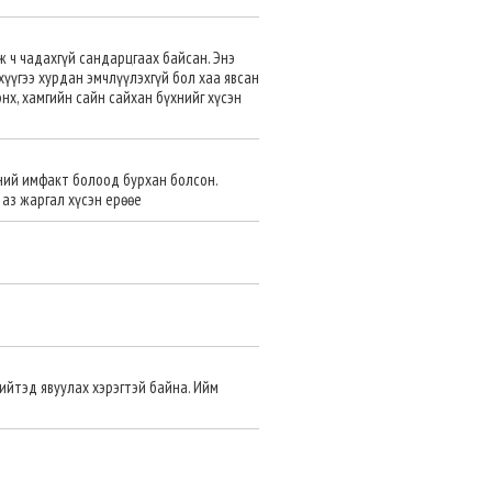
 ч чадахгүй сандарцгаах байсан. Энэ
 хүүгээ хурдан эмчлүүлэхгүй бол хаа явсан
энх, хамгийн сайн сайхан бүхнийг хүсэн
ний имфакт болоод бурхан болсон.
 аз жаргал хүсэн ерөөе
ийтэд явуулах хэрэгтэй байна. Ийм