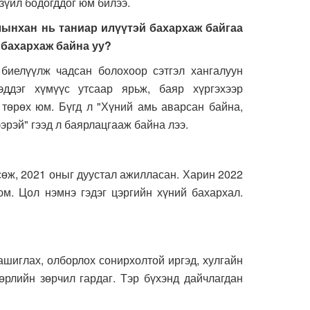
зүйл бодогддог юм билээ.
лынхан нь таниар илүүтэй бахархаж байгаа
 бахархаж байна уу?
елүүлж чадсан болохоор сэтгэл хангалуун
эддэг хүмүүс утсаар ярьж, баяр хүргэхээр
 төрөх юм. Бүгд л "Хүний амь аварсан байна,
ээрэй" гээд л баярлацгааж байна лээ.
өж, 2021 оныг дуустал ажилласан. Харин 2022
м. Цол нэмнэ гэдэг цэргийн хүний бахархал.
шиглах, олборлох сонирхолтой иргэд, хулгайн
өрлийн зөрчил гардаг. Тэр бүхэнд дайчлагдан