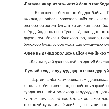
-Багадаа ямар мэргэжилтэй болно гэж бодд
-Би инженер болно гэж боддог байсан. Гэнэ
ажилладаг байсан болохоор найз минь намай
өгснөөр би эргэлт буцалтгүй хилийн цэрэг б
хоёр дайнд оролцсон Тулгын Дашдондог гэж хү
дархан хүн байсан болохоор гэр, авдар, цоо
болохоор бусдаас өөр ухаанаар хүүхдүүдээ хү
-Өвөө нь дайнд оролцож байсан үеийнхээ т
-Дайны тухай дэлгэрэнгүй ярьдаггүй байсан 
-Сүүлийн үед залуучууд цэрэгт явах дургүй
-Цэргийн алба хааж байвал амьдралынхаа их с
харилцах, биеэ авч явах, өөрийгөө илэрхийлэ
сурдаг юм. Тийм болохоор залуучуудад цэрги
хүндтэй шүү дээ. Өглөө бүр эх орныхоо дар
тохиохгүй хувь заяа. Хилийн цэрэгт ажиллаж