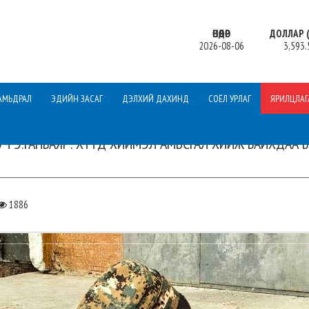
ӨНӨӨДӨР
ДОЛЛАР (
2026-08-06
3,593.
АМЬДРАЛ
ЭДИЙН ЗАСАГ
ДЭЛХИЙ ДАХИНД
СОЁЛ УРЛАГ
ЯРИЛЦЛАГ
УЧ Э.ГАНБАЯР: ХҮҮД ХИЙМЭЛ АМЬСГАЛ ХИЙЖ БАЙХДАА Б
1886