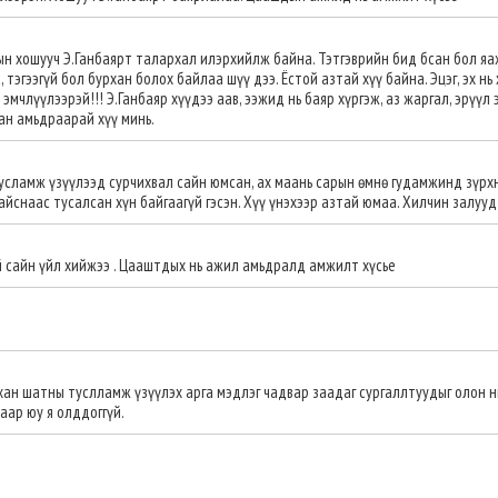
ын хошууч Э.Ганбаярт талархал илэрхийлж байна. Тэтгэврийн бид бсан бол яаж
тэгээгүй бол бурхан болох байлаа шүү дээ. Ёстой азтай хүү байна. Эцэг, эх нь
эмчлүүлээрэй!!! Э.Ганбаяр хүүдээ аав, ээжид нь баяр хүргэж, аз жаргал, эрүүл 
ан амьдраарай хүү минь.
сламж үзүүлээд сурчихвал сайн юмсан, ах маань сарын өмнө гудамжинд зүрх
йснаас тусалсан хүн байгаагүй гэсэн. Хүү үнэхээр азтай юмаа. Хилчин залууд
 сайн үйл хийжээ . Цааштдых нь ажил амьдралд амжилт хүсье
ан шатны туслламж үзүүлэх арга мэдлэг чадвар заадаг сургаллтуудыг олон н
аар юу я олддоггүй.