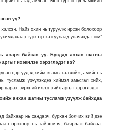
нгэрийг нь задгайлсан. Мөн түргэн тусламжийн
үзсэн үү?
хэлсэн. Найз охин нь түрүүлж ирсэн болохоор
 бухимдахаар зүрхээр хатгуулаад уначихдаг юм”
ь аварч байсан уу. Бусдад анхан шатны
 аргыг ихэвчлэн хэрэглэдэг вэ?
дсан цэргүүдэд хиймэл амьсгал хийж, амийг нь
ны тусламж үзүүлэхдээ хиймэл амьсгал хийх,
р дарах, зүрхний иллэг хийх аргыг хэрэглэдэг.
 хийж анхан шатны тусламж үзүүлж байхдаа
 байхаар нь сандарч, бурхан болчих вий дээ
хаан орохоор нь тайвширч, баярлаж байлаа.