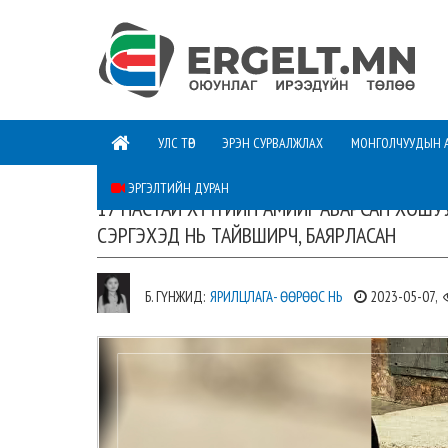
УЛС ТӨР
ЭРЭН СУРВАЛЖЛАХ
МОНГОЛЧУУДЫН 
ЭРГЭЛТИЙН ДУРАН
17 НАСТАЙ ХҮҮГИЙН АМИЙГ АВАРСАН ХОШУ
СЭРГЭХЭД НЬ ТАЙВШИРЧ, БАЯРЛАСАН
Б. ГҮНЖИД:
ЯРИЛЦЛАГА- ӨӨРӨӨС НЬ
2023-05-07,