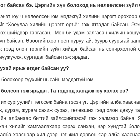
ог байсан бэ. Цэргийн хүн болоход нь нөлөөлсөн зүйл
т юу ч нөлөөлсөн юм мэдэхгүй хилийн цэрэгт орохоор б
г “Хоёулаа хилийн цэрэгт оръё" гэж ятгадаг байсан. Ээ
олох шийдвэр гаргасан. Мөн би удам залгасан хилчин хошу
н байсан. Өвөөгийнхөө ноён нуруутай, буурь суурьтай зан
ж гээд олон төрлийн зүйл хийдэг байсан нь сонирхолтой 
мүүжүүлж, сургадаг байсан гэж ярьдаг.
ухай ярьж өгдөг байсан уу?
болохоор түүхийг нь сайн мэддэггүй юм.
 болсон гэж ярьдаг. Та тэдэнд хандаж юу хэлэх вэ?
ургуулийг төгссөж байна гэсэн үг. Цэргийн алба хааснаа
х, дүрэм, журам сахиж сурах, төлөвших гээд олон давуу т
йн албанаас битгий зайлсхийгээсэй гэж хэлмээр байна. 
хан хилийг хамгаалахаар сэрэх сайхан, нэр хүндтэй боло
 алба хааснаар хил дээр нэг жил дөрвөн сар алба хаасна