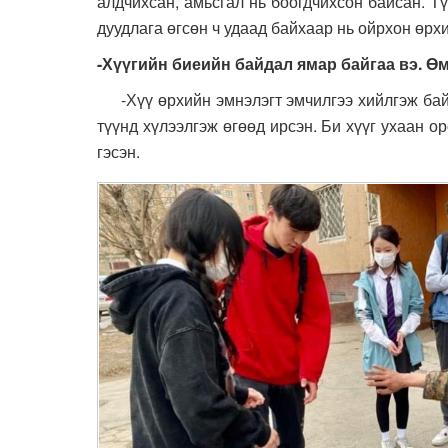
алдчихсан, амьсгал нь боогдчихсон байсан. Т
дуудлага өгсөн ч удаад байхаар нь ойрхон өрхи
-Хүүгийн биеийн байдал ямар байгаа вэ. Өм
-Хүү өрхийн эмнэлэгт эмчилгээ хийлгэж байг
түүнд хүлээлгэж өгөөд ирсэн. Би хүүг ухаан о
гэсэн.