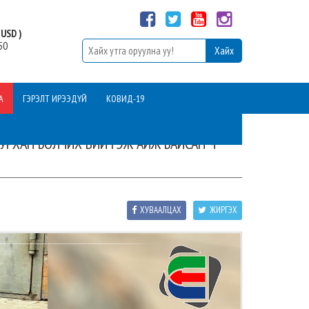
USD )
50
А
ГЭРЭЛТ ИРЭЭДҮЙ
КОВИД-19
УРХАН БОЛЧИХ ВИЙ ГЭЖ АЙЖ БАЙСАН Ч
ХУВААЛЦАХ
ЖИРГЭХ