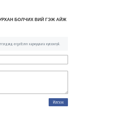
БУРХАН БОЛЧИХ ВИЙ ГЭЖ АЙЖ
тгэгдэлд ergelt.mn хариуцлага хүлээхгүй.