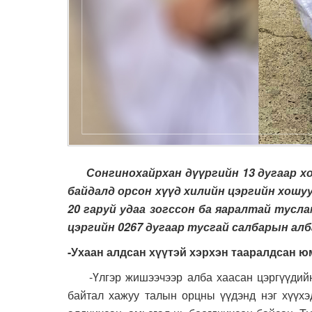
Сонгинохайрхан дүүргийн 13 дугаар хор
байдалд орсон хүүд хилийн цэргийн хошуу
20 гаруй удаа зогссон ба яаралтай тусла
цэргийн 0267 дугаар тусгай салбарын алб
-Ухаан алдсан хүүтэй хэрхэн тааралдсан ю
-Үлгэр жишээчээр алба хаасан цэргүүдийнх
байтал хажуу талын орцны үүдэнд нэг хүүхэд