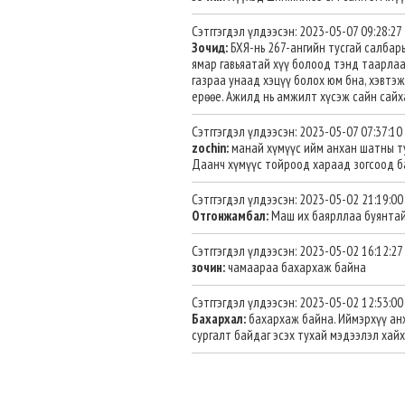
Сэтггэгдэл үлдээсэн: 2023-05-07 09:28:27
Зочид:
БХЯ-нь 267-ангийн тусгай салбар
ямар гавьяатай хүү болоод тэнд таарлаа, 
газраа унаад хэцүү болох юм бна, хэвтэж 
ерөөе. Ажилд нь амжилт хүсэж сайн сайх
Сэтггэгдэл үлдээсэн: 2023-05-07 07:37:10
zochin:
манай хүмүүс ийм анхан шатны ту
Даанч хүмүүс тойроод хараад зогсоод ба
Сэтггэгдэл үлдээсэн: 2023-05-02 21:19:00
Отгонжамбал:
Маш их баярллаа буянтай
Сэтггэгдэл үлдээсэн: 2023-05-02 16:12:27
зочин:
чамаараа бахархаж байна
Сэтггэгдэл үлдээсэн: 2023-05-02 12:53:00
Бахархал:
бахархаж байна. Иймэрхүү анх
сургалт байдаг эсэх тухай мэдээлэл хайх