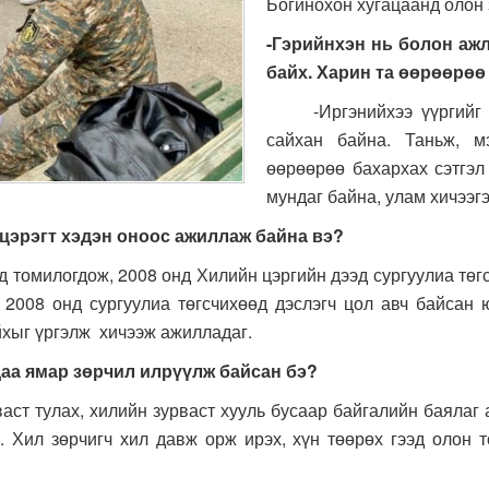
Богинохон хугацаанд олон 
-Гэрийнхэн нь болон аж
байх. Харин та өөрөөрөө
-Иргэнийхээ үүргийг би
сайхан байна. Таньж, м
өөрөөрөө бахархах сэтгэл
мундаг байна, улам хичээг
 цэрэгт хэдэн оноос ажиллаж байна вэ?
томилогдож, 2008 онд Хилийн цэргийн дээд сургуулиа төгс
2008 онд сургуулиа төгсчихөөд дэслэгч цол авч байсан ю
йхыг үргэлж хичээж ажилладаг.
аа ямар зөрчил илрүүлж байсан бэ?
 тулах, хилийн зурваст хууль бусаар байгалийн баялаг а
 Хил зөрчигч хил давж орж ирэх, хүн төөрөх гээд олон т