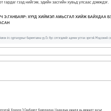
т гардаг гээд нийгэм, эдийн засгийн хувьд улсаас дэмждэг.
УЧ Э.ГАНБАЯР: ХҮҮД ХИЙМЭЛ АМЬСГАЛ ХИЙЖ БАЙХДАА 
АСАН
олон ёс суртахууныг баримтална уу. Ёс бус сэтгэгдлийг админ устгах эрхтэй. Мэдээний сэ
үлээрэй. Хошууч Э.Ганбаярт баярлалаа. Цаашдын ажилд нь амжилт хүсье