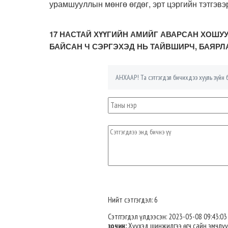
урамшууллын мөнгө өгдөг, эрт цэргийн тэтгэвэр
17 НАСТАЙ ХҮҮГИЙН АМИЙГ АВАРСАН ХОШУ
БАЙСАН Ч СЭРГЭХЭД НЬ ТАЙВШИРЧ, БАЯРЛ
АНХААР! Та сэтгэгдэл бичихдээ хууль зүйн б
Нийт сэтгэгдэл: 6
Сэтггэгдэл үлдээсэн: 2023-05-08 09:43:03
зочин:
Хүүхэд шинжилгээ өгч сайн эмчлү