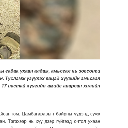
гадаа ухаан алдаж, амьсгал нь зогсонги
н. Тусламж үзүүлэх явцад хүүгийн амьсгал
. 17 настай хүүгийн амийг аварсан хилийн
?
айсан юм. Цамбагаравын байрны үүдэнд сууж
н. Тэгэхээр нь хүү дээр гүйгээд очтол ухаан