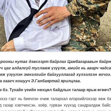
ооны нутаг дэвсгэрт байрлах Цамбагаравын байрны 
ч цаг алдалгүй тусламж үзүүлж, амийг нь аварч чадса
мж үзүүлэн эмнэлгийн байгууллагад хүлээлгэн өгчээ
а хаагч хошууч Э.Ганбаяртай ярилцлаа.
м бэ. Тухайн үеийн нөхцөл байдлын талаар ярьж өгөөч
ээ гэрт нь биечлэн очиж талархал илэрхийлэхээр явж б
 газар хэвтчихсэн, хоёр, гурван хүүхэд сандралдаж байса