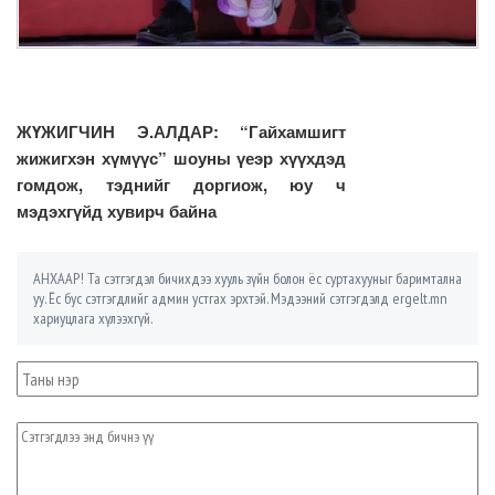
ЖҮЖИГЧИН Э.АЛДАР: “Гайхамшигт
жижигхэн хүмүүс” шоуны үеэр хүүхдэд
гомдож, тэднийг доргиож, юу ч
мэдэхгүйд хувирч байна
АНХААР! Та сэтгэгдэл бичихдээ хууль зүйн болон ёс суртахууныг баримтална
уу. Ёс бус сэтгэгдлийг админ устгах эрхтэй. Мэдээний сэтгэгдэлд ergelt.mn
хариуцлага хүлээхгүй.