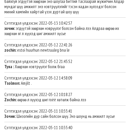
байхгүй эгдүүтэй хөөрхөн энэ шоугаа битгий таслаарай жүжигчин Алдар
мундаг шүү амжилт энэ нэвтрүүлэгийг тэсэн яадан хүлээдэг болсон
миний хамгийн хайртай үзэх дуртай шоу шүү
Сэтггэгдэл үлдээсэн: 2022-05-13 10:42:57
зочин:
эгдүүтэй хөөрхөн нэврүүлэг болсон байна лээ Алдраа өөрөө их
хөөрхөн яг л хүүхэд шиг амжилт хүсье
Сэтггэгдэл үлдээсэн: 2022-05-12 22:41:26
zochin:
estoi huurhun newtruuleg bna le
Сэтггэгдэл үлдээсэн: 2022-05-12 21:45:52
Туяа :
Хөөрхөн нэвтрүүлэг болж бгаа
Сэтггэгдэл үлдээсэн: 2022-05-12 14:58:09
Tsolmon:
Amjilt .
Сэтггэгдэл үлдээсэн: 2022-05-12 10:18:27
Zochin:
өөрөө л хүүхэд шиг гоёё хөтөлж байна лээ
Сэтггэгдэл үлдээсэн: 2022-05-11 10:35:41
Зочин:
Шизогийн дүр сайн болсон шүү. Энэ шоунд нь амжилт хүсье
Сэтггэгдэл үлдээсэн: 2022-05-11 10:35:40