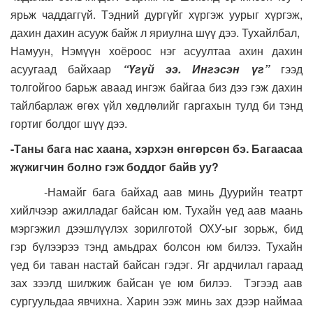
ярьж чаддаггүй. Тэдний дургүйг хүргэж уурыг хүргэж,
дахин дахин асууж байж л яриулна шүү дээ. Тухайлбал,
Намуун, Нэмүүн хоёроос нэг асуултаа ахин дахин
асуугаад байхаар
“Үгүй ээ. Ингэсэн үг”
гээд
толгойгоо барьж аваад ингэж байгаа биз дээ гэж дахин
тайлбарлаж өгөх үйл хөдлөлийг гаргахын тулд би тэнд
гортиг болдог шүү дээ.
-Таны бага нас хаана, хэрхэн өнгөрсөн бэ. Багаасаа
жүжигчин болно гэж боддог байв уу?
-Намайг бага байхад аав минь Дуурийн театрт
хийлчээр ажилладаг байсан юм. Тухайн үед аав маань
мэргэжил дээшлүүлэх зорилготой ОХУ-ыг зорьж, бид
гэр бүлээрээ тэнд амьдрах болсон юм билээ. Тухайн
үед би таван настай байсан гэдэг. Яг ардчилал гараад
зах зээлд шилжиж байсан үе юм билээ. Тэгээд аав
сургуульдаа явчихна. Харин ээж минь зах дээр наймаа