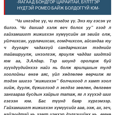
-ЯАГААД БОНДГОР ЦАРАЙТАЙ, БҮЛТГЭР
НҮДТЭЙ РОМЕО БАЙЖ БОЛДОГГҮЙ ЮМ-
“Чи ингэдэг үү, чи тэгдэг үү. Энэ юу гэсэн үг
билээ. Чи дахиад хэлж өгч болох уу” гээд л
гайхамшигт жижигхэн хүмүүсийн ая эвийг олж,
уйлчихсан, уурлачихсан, гомдчихсон, айсандаа юу
ч дуугарч чадахгүй сандарчихсан тэднийг
тайвшруулж, инээлгэж, яриулж чаддаг шидтэй
юм аа, Э.Алдар. Тэр шоунд оролцож буй
хүүхдүүдийнхээ найз нь болж ярилцахын тулд
хоолойны өнгө аяс, үйл хөдлөлөө өөрчилж яг
тэдэн шигээ “жижигхэн” болчихоод л хамт хоол
хийж, дуулж, бүжиглээд л эелдэг зөөлөн, дөлгөөн
зангаараа бусдын хайрыг татаж, яг л хүүхэд шиг
гэгээн юм. Бас түүнд баяр хүргэмээр.
Гайхамшигт жижигхэн хүмүүсийг аав, ээж, ах, эгч,
найзуудтай нь хамт цэнхэр дэлгэцийнх нь өмнө