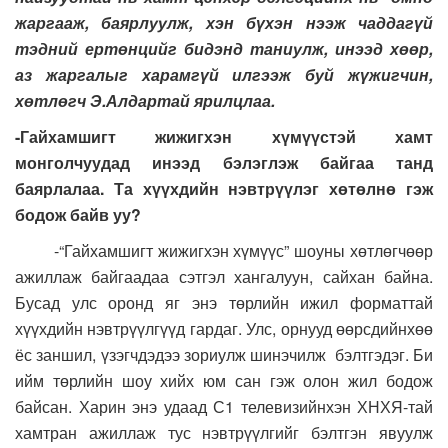
жаргааж, баярлуулж, хэн бүхэн нээж чаддагүй
тэдний ертөнцийг бидэнд таниулж, инээд хөөр,
аз жаргалыг харамгүй илгээж буй жүжигчин,
хөтлөгч Э.Алдартай ярилцлаа.
-Гайхамшигт жижигхэн хүмүүстэй хамт
монголчуудад инээд бэлэглэж байгаа танд
баярлалаа. Та хүүхдийн нэвтрүүлэг хөтөлнө гэж
бодож байв уу?
-“Гайхамшигт жижигхэн хүмүүс” шоуны хөтлөгчөөр
ажиллаж байгаадаа сэтгэл хангалуун, сайхан байна.
Бусад улс оронд яг энэ төрлийн ижил форматтай
хүүхдийн нэвтрүүлгүүд гардаг. Улс, орнууд өөрсдийнхөө
ёс заншил, үзэгчдэдээ зориулж шинэчилж бэлтгэдэг. Би
ийм төрлийн шоу хийх юм сан гэж олон жил бодож
байсан. Харин энэ удаад С1 телевизийнхэн ХНХЯ-тай
хамтран ажиллаж тус нэвтрүүлгийг бэлтгэн явуулж