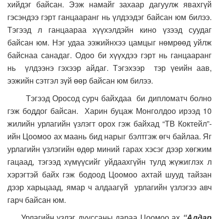
хийдэг байсан. Ээж намайг захаар дагуулж явахгүй
гэсэндээ гэрт ганцааранг нь үлдээдэг байсан юм билээ.
Тэгээд л ганцаараа хүүхэлдэйн кино үзээд суудаг
байсан юм. Нэг удаа ээжийнхээ цамцыг нөмрөөд уйлж
байснаа санадаг. Одоо би хүүхдээ гэрт нь ганцааранг
нь үлдээнэ гэхээр айдаг. Тэгэхээр тэр үеийн аав,
ээжийн сэтгэл зүй өөр байсан юм билээ.
Тэгээд Оросод сурч байхдаа би дипломатч болно
гэж боддог байсан. Харин буцаж Монголдоо ирээд 10
жилийн урлагийн үзлэгт орох гэж байхад “ТВ Коктейл”-
ийн Цоомоо ах маань бид нарыг бэлтгэж өгч байлаа. Яг
урлагийн үзлэгийн өдөр миний гарах хэсэг дээр хөгжим
гацаад, тэгээд хүмүүсийг уйдаахгүйн тулд жүжиглэх л
хэрэгтэй байх гэж бодоод Цоомоо ахтай шууд тайзан
дээр харьцаад, ямар ч алдаагүй урлагийн үзлэгээ авч
гарч байсан юм.
Урлагийн үзлэг дууссаны дараа Цоомоо ах
“Алдар