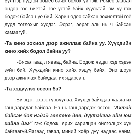
бүлтгэр нүдтэй ромео байж болохгүй гэж. Ромео заавал
өндөр гоё биетэй, гоё үстэй байх хуультай юм уу гэж
бодож байсан үе бий. Харин одоо сайхан зохиолтой гоё
дүрд тоглохыг хүсдэг. Эсрэг, эерэг аль нь ч байсан
хамаагүй.
-Та кино зохиол дээр ажиллаж байна уу. Хүүхдийн
кино хийх бодол байна уу?
-Бясалгаад л яваад байна. Бодож явдаг хэд хэдэн
зүйл бий. Хүүхдийн кино хийх хэцүү байх. Энэ шоун
дээр ажиллаж байхдаа их ядарсан.
-Та хэдүүлээ өссөн бэ?
-Би эцэг, эхээс гурвуулаа. Хүүхэд байхдаа хааяа их
ганцаарддаг байлаа. Ер нь ганцаардаж өссөн. “
Ахтай
байсан бол надад зөвлөнө дөө, дүүтэйгээ ийм юм
хийнэ дээ”
гэж бодож, ярих харилцан ойлголцох хүн
байгаагүй.Яагаад гэвэл, миний хоёр дүү надаас найм,