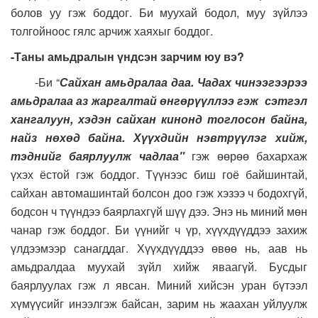
болов уу гэж боддог. Би муухай бодол, муу зүйлээ
толгойноос гялс арчиж хаяхыг боддог.
-Таны амьдралын үндсэн зарчим юу вэ?
-Би “
Сайхан амьдралаа даа. Чадах чинээгээрээ
амьдралаа аз жаргалтай өнгөрүүллээ гэж сэтгэл
хангалуун, хэдэн сайхан кинонд тоглосон байна,
найз нөхөд байна. Хүүхдийн нэвтрүүлэг хийж,
тэднийг баярлуулж чадлаа"
гэж өөрөө бахархаж
үхэх ёстой гэж боддог. Түүнээс биш гоё байшинтай,
сайхан автомашинтай болсон доо гэж хэзээ ч бодохгүй,
бодсон ч түүндээ баярлахгүй шүү дээ. Энэ нь миний мөн
чанар гэж боддог. Би үүнийг ч үр, хүүхдүүддээ захиж
үлдээмээр санагддаг. Хүүхдүүддээ өвөө нь, аав нь
амьдралдаа муухай зүйл хийж яваагүй. Бусдыг
баярлуулах гэж л явсан. Миний хийсэн уран бүтээл
хүмүүсийг инээлгэж байсан, зарим нь жаахан уйлуулж