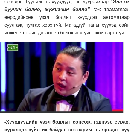
сонсдог. Түүнийг нь хүүхдүүд нь дуурайхаар
“
Энэ яг
дуучин болно, жүжигчин болно”
гэж таамаглаж,
өөрсдийнхөө үзэл бодлыг хүүхддээ автоматаар
суулгаж, тулгах хэрэггүй. Магадгүй таны хүүхэд сайн
инженер, сайн дизайнер болохыг үгүйсгэхийн аргагүй.
-Хүүхдүүдийн үзэл бодлыг сонсож, тэднээс сурах,
суралцах зүйл их байдаг гэж зарим нь ярьдаг шүү