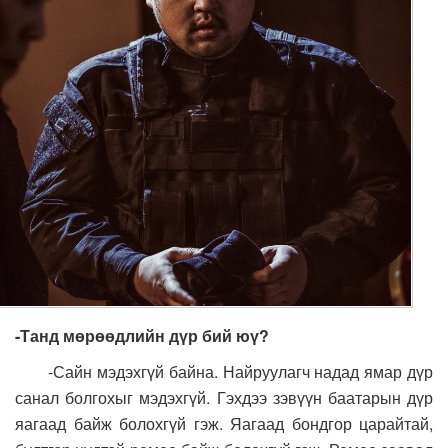
-Танд мөрөөдлийн дүр бий юү?
-Сайн мэдэхгүй байна. Найруулагч надад ямар дүр
санал болгохыг мэдэхгүй. Гэхдээ зэвүүн баатарын дүр
яагаад байж болохгүй гэж. Яагаад бондгор царайтай,