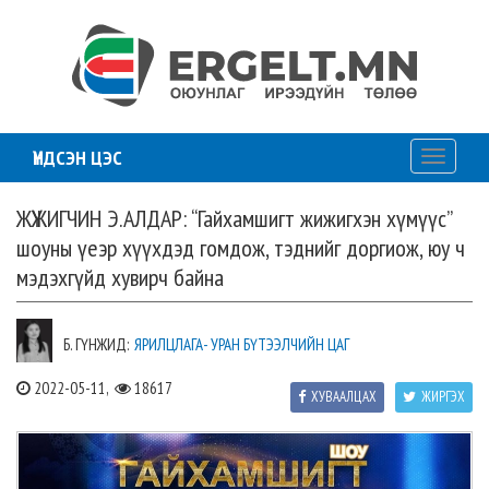
ҮНДСЭН ЦЭС
Toggle
navigati
ЖҮЖИГЧИН Э.АЛДАР: “Гайхамшигт жижигхэн хүмүүс”
шоуны үеэр хүүхдэд гомдож, тэднийг доргиож, юу ч
мэдэхгүйд хувирч байна
Б. ГҮНЖИД:
ЯРИЛЦЛАГА- УРАН БҮТЭЭЛЧИЙН ЦАГ
2022-05-11,
18617
ХУВААЛЦАХ
ЖИРГЭХ