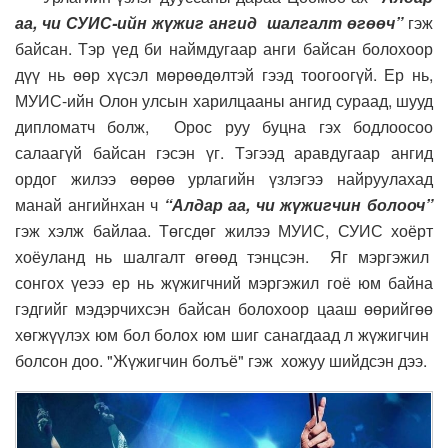
аа, чи СУИС-ийн жүжиг ангид шалгалт өгөөч”
гэж
байсан. Тэр үед би наймдугаар анги байсан болохоор
дүү нь өөр хүсэл мөрөөдөлтэй гээд тоогоогүй. Ер нь,
МУИС-ийн Олон улсын харилцааны ангид сураад, шууд
дипломатч болж, Орос руу буцна гэх бодлоосоо
салаагүй байсан гэсэн үг. Тэгээд аравдугаар ангид
ордог жилээ өөрөө урлагийн үзлэгээ найруулахад
манай ангийнхан ч
“Алдар аа, чи жүжигчин болооч”
гэж хэлж байлаа. Төгсдөг жилээ МУИС, СУИС хоёрт
хоёуланд нь шалгалт өгөөд тэнцсэн. Яг мэргэжил
сонгох үеээ ер нь жүжигчний мэргэжил гоё юм байна
гэдгийг мэдэрчихсэн байсан болохоор цааш өөрийгөө
хөгжүүлэх юм бол болох юм шиг санагдаад л жүжигчин
болсон доо. "Жүжигчин болъё" гэж хожуу шийдсэн дээ.