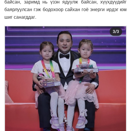
байсан, заримд нь үзэн ядуулж байсан, хүүхдүүдийг
баярлуулсан гэж бодохоор сайхан гоё энерги ирдэг юм
шиг санагддаг.