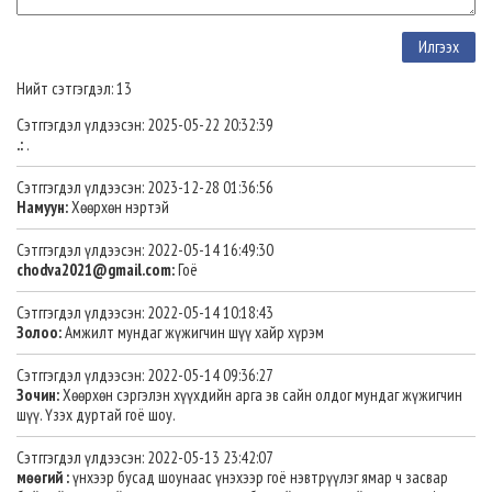
Нийт сэтгэгдэл: 13
Сэтггэгдэл үлдээсэн: 2025-05-22 20:32:39
.:
.
Сэтггэгдэл үлдээсэн: 2023-12-28 01:36:56
Намуун:
Хөөрхөн нэртэй
Сэтггэгдэл үлдээсэн: 2022-05-14 16:49:30
chodva2021@gmail.com
:
Гоё
Сэтггэгдэл үлдээсэн: 2022-05-14 10:18:43
Золоо:
Амжилт мундаг жүжигчин шүү хайр хүрэм
Сэтггэгдэл үлдээсэн: 2022-05-14 09:36:27
Зочин:
Хөөрхөн сэргэлэн хүүхдийн арга эв сайн олдог мундаг жүжигчин
шүү. Үзэх дуртай гоё шоу.
Сэтггэгдэл үлдээсэн: 2022-05-13 23:42:07
мөөгий :
үнхээр бусад шоунаас үнэхээр гоё нэвтрүүлэг ямар ч засвар