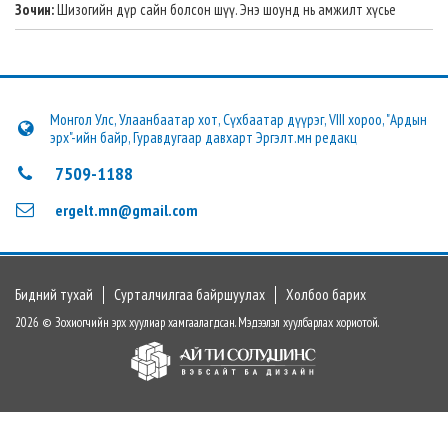
Зочин:
Шизогийн дүр сайн болсон шүү. Энэ шоунд нь амжилт хүсье
Монгол Улс, Улаанбаатар хот, Сүхбаатар дүүрэг, VIII хороо, "Ардын
эрх"-ийн байр, Гуравдугаар давхарт Эргэлт.мн редакц
7509-1188
ergelt.mn@gmail.com
Бидний тухай
Сурталчилгаа байршуулах
Холбоо барих
2026 © Зохиогчийн эрх хуулиар хамгаалагдсан. Мэдээлэл хуулбарлах хориотой.