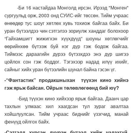
-Би 16 настайдаа Монголд ирсэн. Ирээд "Монген"
сургуульд орж, 2003 онд СУИС-ийг төссөн. Тийм учраас
өнөөдөр тус шоуг хөтлөх хувь тохиож байгаа байх. Би
уран бүтээлдээ чин сэтгэлээ зориулж ханддаг болохоор
“Гайхамшигт жижигхэн хүүхдүүд” шоуны хөтлөгчийг
өөрийнхөө бүтээж буй нэг дүр гэж бодож байгаа.
Тиймээс дараагийн дүрээ бүтээхдээ энэ дүр шигээ
цойлох сон гэж боддог. Тэгэхээр надад илүү ихийг,
сайныг хийх уран бүтээлийн шунал байна гэсэн үг.
-“Фантастик” продакшныхан түүхэн кино хийнэ
гэж ярьж байсан. Ойрын төлөвлөгөөнд бий юү?
-Бид түүхэн кино хийхээр ярьж байгаа. Даанч цар
тахлын улмаас хил хаагдсан тул зураг авалтаа
хойшлуулсан. Тийм учраас биднийг үзэгчид, манай
фенүүд ойлгох байх.
-Сэтгэлд хүрсэн дүүрэн бүтээл хийж чадахгүй,