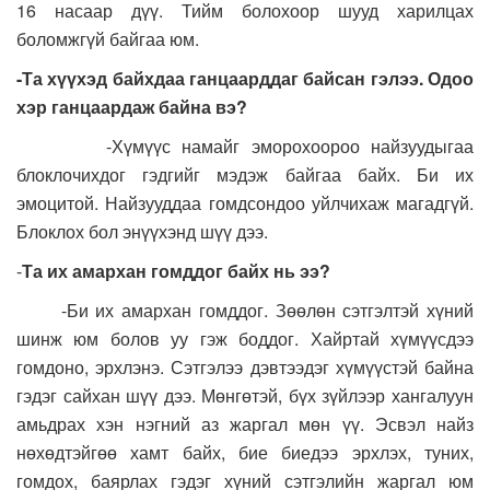
16 насаар дүү. Тийм болохоор шууд харилцах
боломжгүй байгаа юм.
-Та хүүхэд байхдаа ганцаарддаг байсан гэлээ. Одоо
хэр ганцаардаж байна вэ?
-Хүмүүс намайг эморохоороо найзуудыгаа
блоклочихдог гэдгийг мэдэж байгаа байх. Би их
эмоцитой. Найзууддаа гомдсондоо уйлчихаж магадгүй.
Блоклох бол энүүхэнд шүү дээ.
-
Та их амархан гомддог байх нь ээ?
-Би их амархан гомддог. Зөөлөн сэтгэлтэй хүний
шинж юм болов уу гэж боддог. Хайртай хүмүүсдээ
гомдоно, эрхлэнэ. Сэтгэлээ дэвтээдэг хүмүүстэй байна
гэдэг сайхан шүү дээ. Мөнгөтэй, бүх зүйлээр хангалуун
амьдрах хэн нэгний аз жаргал мөн үү. Эсвэл найз
нөхөдтэйгөө хамт байх, бие биедээ эрхлэх, туних,
гомдох, баярлах гэдэг хүний сэтгэлийн жаргал юм