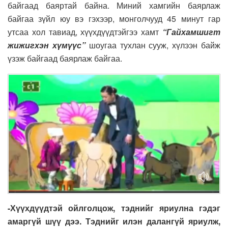
байгаад баяртай байна. Миний хамгийн баярлаж
байгаа зүйл юу вэ гэхээр, монголчууд 45 минут гар
утсаа хол тавиад, хүүхдүүдтэйгээ хамт
“Гайхамшигт
жижигхэн хүмүүс”
шоугаа тухлан сууж, хүлээн байж
үзэж байгаад баярлаж байгаа.
-Хүүхдүүдтэй ойлголцож, тэднийг яриулна гэдэг
амаргүй шүү дээ. Тэднийг илэн далангүй яриулж,