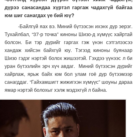
дүрээ санасандаа хүртэл гаргаж чадахгүй байгаа
юм шиг санагдах үе бий юү?
-Байлгүй яах вэ. Миний бүтээсэн ихэнх дүр эерэг.
Тухайлбал, “37-р точка” киноны Шизо-д хүмүүс хайртай
болсон. Би тэр дүрийг гаргах гэж үнэн сэтгэлээсээ
хандаж хийсэн байхгүй юу. Тэгээд киноны буянаар
Шизо гэдэг нэртэй болох жишээтэй. Гэхдээ үүнээс л би
уран бүтээлийн эрч хүч авдаг. Миний бүтээсэн дүрийг
хайрлаж, ярьж байх юм бол улам гоё дүр бүтээмээр
санагддаг. “Гайхамшигт жижигхэн хүмүүс” шоуны дараа
ямар нэртэй болохыг хэлж мэдэхгүй л байна.