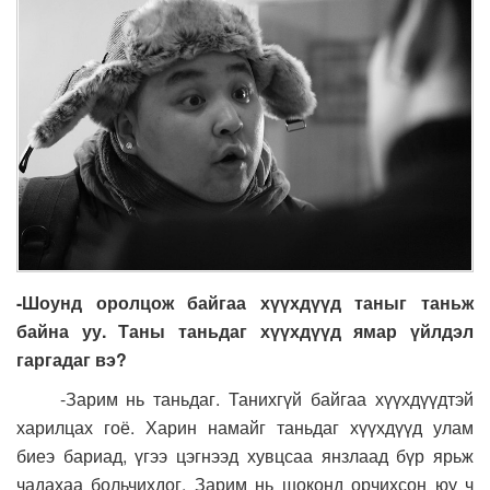
-Шоунд оролцож байгаа хүүхдүүд таныг таньж
байна уу. Таны таньдаг хүүхдүүд ямар үйлдэл
гаргадаг вэ?
-Зарим нь таньдаг. Танихгүй байгаа хүүхдүүдтэй
харилцах гоё. Харин намайг таньдаг хүүхдүүд улам
биеэ бариад, үгээ цэгнээд хувцсаа янзлаад бүр ярьж
чадахаа больчихдог. Зарим нь шоконд орчихсон юу ч