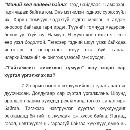
"Миний хөл өвдөөд байна"
гээд байдлаас ч амархан
гарч чадаж байгаа юм. Энэ мэтчилэн тэднээс сурах зүйл
их. Харин томчууд чадахгүй гэдгээ мэдсэн ч алдаж
оносоор байгаад гарч ирдэг. Түүнийг томчууд мэдэрсэн
болов уу. Үгүй юу. Намуун, Нэмүүн хоёр ихэр ч гэлээ
өөр үзэл бодолтой. Тэгэхээр тэдний шоуг үзэж байхдаа
инээгээд л өнгөрөхөөс илүү өгч буй санаа,
илэрхийлэмжийг нь ойлгож үзээсэй гэж хүсдэг.
-“Гайхамшигт жижигхэн хүмүүс” шоу хэдэн сар
хүртэл үргэлжлэх вэ?
-2-3 сарын өмнө нэвтрүүлгийнхээ зураг авалтыг
дуусчихсан. Долдугаар сар хүртэл үргэлжлэнэ. Шоунд
оролцсон зарим хүүхдэд рекламанд тоглох санал ирж
байгаа. Тэгэхээр нэвтрүүлэг дуустал хүүхдүүдийг
рекламанд битгий тоглуулаач гэж хүсэх байна. Яагаад
гэвэл, нэвтрүүлэг нь гараагүй байгаа хүүхдүүд өмнө нь