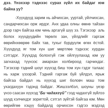
дээ. Үнэхээр тэднээс сурах зүйл их байдаг юм
байна уу?
-Хүүхдүүд зарим нь айчихсан, ууртай, уйлчихсан,
сандарчихсан орж ирдэг. Анх удаа олны өмнө тайзан
дээр гарч байгаа юм чинь аргагүй шүү ээ. Тэгэхээр аль
болох хүүхдүүдийн төрөлх зан, үйлдлийг гаргаж
өөрийнхөөрөө байх тав, тухыг бүрдүүлж өгөх ёстой.
Хүүхдүүд яг том хүн шиг мөртлөө тэднээс хурдан
сэтгэдэг. Хүүхдэд болохгүй гэж ойлгуулахад юм уу
загнахад түүнээс амархан холбироод гарчихдаг.
Тэгэхээр тэдний шоуг хүүхэд биш том хүн гэдэг талаас
нь харж үзээрэй. Тэдний гаргаж буй үйлдэл, ярьж
байгаа байдал нь хүүхэд шиг боловч маш том
ухагдахуун тэдэнд байдаг. Жишээлбэл, шоуны үеэр
үнээ саасан хүүхэд "
Би чадахгүй"
гээд чадахгүй зүйлээ
шууд хэлчихдэг зоригтой, сэтгэл зүйтэй байгаа юм. Мөн
өөрийгөө хэцүү байдалд орчихсон гэдгээ мэдээд