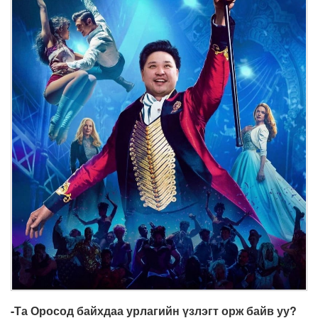
-Та Оросод байхдаа урлагийн үзлэгт орж байв уу?