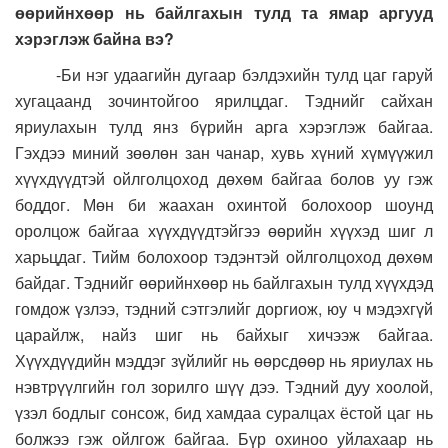
өөрийнхөөр нь байлгахын тулд та ямар аргууд
хэрэглэж байна вэ?
-Би нэг удаагийн дугаар бэлдэхийн тулд цаг гаруй
хугацаанд зочинтойгоо ярилцдаг. Тэднийг сайхан
яриулахын тулд янз бүрийн арга хэрэглэж байгаа.
Гэхдээ миний зөөлөн зан чанар, хувь хүний хүмүүжил
хүүхдүүдтэй ойлголцоход дөхөм байгаа болов уу гэж
боддог. Мөн би жаахан охинтой болохоор шоунд
оролцож байгаа хүүхдүүдтэйгээ өөрийн хүүхэд шиг л
харьцдаг. Тийм болохоор тэдэнтэй ойлголцоход дөхөм
байдаг. Тэднийг өөрийнхөөр нь байлгахын тулд хүүхдэд
гомдож үзлээ, тэдний сэтгэлийг доргиож, юу ч мэдэхгүй
царайлж, найз шиг нь байхыг хичээж байгаа.
Хүүхдүүдийн мэддэг зүйлийг нь өөрсдөөр нь яриулах нь
нэвтрүүлгийн гол зорилго шүү дээ. Тэдний дуу хоолой,
үзэл бодлыг сонсож, бид хамдаа суралцах ёстой цаг нь
болжээ гэж ойлгож байгаа. Бүр охиноо уйлахаар нь