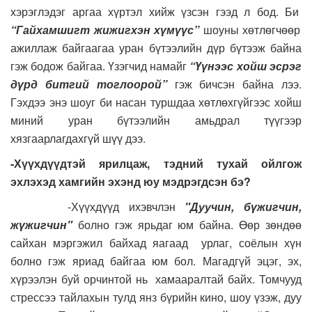
хэрэглэдэг аргаа хүртэл хийж үзсэн гээд л бод. Би
“Гайхамшигт жижигхэн хүмүүс”
шоуны хөтлөгчөөр
ажиллаж байгаагаа уран бүтээлийн дүр бүтээж байна
гэж бодож байгаа. Үзэгчид намайг
“Үүнээс хойш эсрэг
дүрд битгий тоглоорой”
гэж бичсэн байна лээ.
Гэхдээ энэ шоуг би насан туршдаа хөтлөхгүйгээс хойш
миний уран бүтээлийн амьдрал түүгээр
хязгаарлагдахгүй шүү дээ.
-Хүүхдүүдтэй ярилцаж, тэдний тухай ойлгож
эхлэхэд хамгийн эхэнд юу мэдрэгдсэн бэ?
-Хүүхдүүд ихэвчлэн
"Дуучин, бүжигчин,
жүжигчин"
болно гэж ярьдаг юм байна. Өөр зөндөө
сайхан мэргэжил байхад яагаад урлаг, соёлын хүн
болно гэж яриад байгаа юм бол. Магадгүй эцэг, эх,
хүрээлэн буй орчинтой нь хамааралтай байх. Томчууд
стрессээ тайлахын тулд янз бүрийн кино, шоу үзэж, дуу