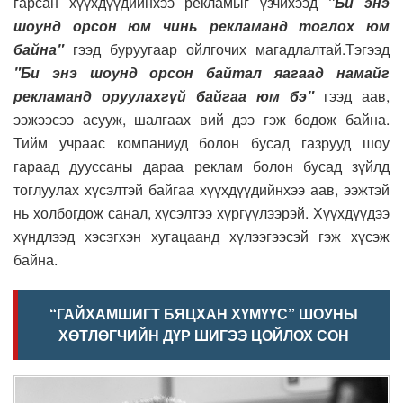
гарсан хүүхдүүдийнхээ рекламыг үзчихээд
"Би энэ
шоунд орсон юм чинь рекламанд тоглох юм
байна"
гээд буруугаар ойлгочих магадлалтай.Тэгээд
"Би энэ шоунд орсон байтал яагаад намайг
рекламанд оруулахгүй байгаа юм бэ"
гээд аав,
ээжээсээ асууж, шалгаах вий дээ гэж бодож байна.
Тийм учраас компаниуд болон бусад газрууд шоу
гараад дууссаны дараа реклам болон бусад зүйлд
тоглуулах хүсэлтэй байгаа хүүхдүүдийнхээ аав, ээжтэй
нь холбогдож санал, хүсэлтээ хүргүүлээрэй. Хүүхдүүдээ
хүндлээд хэсэгхэн хугацаанд хүлээгээсэй гэж хүсэж
байна.
“ГАЙХАМШИГТ БЯЦХАН ХҮМҮҮС” ШОУНЫ
ХӨТЛӨГЧИЙН ДҮР ШИГЭЭ ЦОЙЛОХ СОН