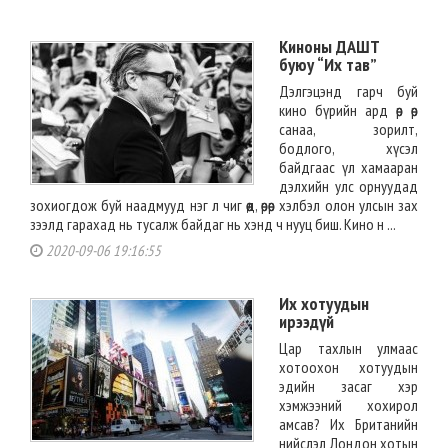
Киноны ДАШТ
буюу “Их тав”
Дэлгэцэнд гарч буй
кино бүрийн ард өөр өөр
санаа, зорилт,
бодлого, хүсэл
байдгаас үл хамааран
дэлхийн улс орнуудад
зохиогдож буй наадмууд нэг л чиг өөд, өөрөөр хэлбэл олон улсын зах
зээлд гарахад нь тусалж байдаг нь хэнд ч нууц биш. Кино н ...
2020-09-06 19:16:55
Их хотуудын
ирээдүй
Цар тахлын улмаас
хотоохон хотуудын
эдийн засаг хэр
хэмжээний хохирол
амсав? Их Британийн
нийслэл Лондон хотын