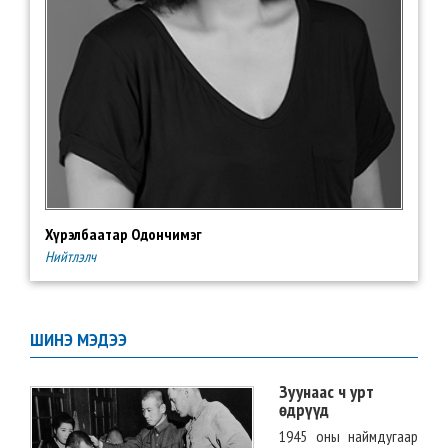
Хүрэлбаатар Одончимэг
Нийтлэлч
ШИНЭ МЭДЭЭ
Зуунаас ч урт
өдрүүд
1945 оны наймдугаар