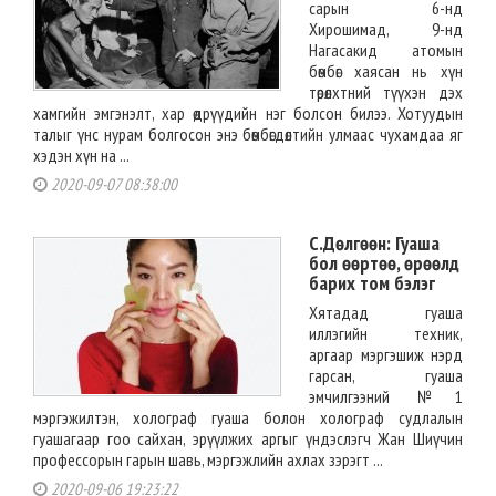
сарын 6-нд
Хирошимад, 9-нд
Нагасакид атомын
бөмбөг хаясан нь хүн
төрөлхтний түүхэн дэх
хамгийн эмгэнэлт, хар өдрүүдийн нэг болсон билээ. Хотуудын
талыг үнс нурам болгосон энэ бөмбөгдөлтийн улмаас чухамдаа яг
хэдэн хүн на ...
2020-09-07 08:38:00
С.Дөлгөөн: Гуаша
бол өөртөө, өрөөлд
барих том бэлэг
Хятадад гуаша
иллэгийн техник,
аргаар мэргэшиж нэрд
гарсан, гуаша
эмчилгээний №1
мэргэжилтэн, холограф гуаша болон холограф судлалын
гуашагаар гоо сайхан, эрүүлжих аргыг үндэслэгч Жан Шиүчин
профессорын гарын шавь, мэргэжлийн ахлах зэрэгт ...
2020-09-06 19:23:22