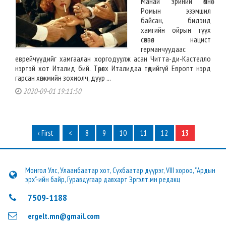
Манай эриний өмнө
Ромын эзэмшил
байсан, бидэнд
хамгийн ойрын түүх
сөхвөл нацист
германчуудаас
еврейчүүдийг хамгаалан хоргодуулж асан Читта-ди-Кастелло
нэртэй хот Италид бий. Төрөлх Италидаа төдийгүй Европт нэрд
гарсан хөгжмийн зохиолч, дуур ...
2020-09-01 19:11:50
‹ First
<
8
9
10
11
12
13
Монгол Улс, Улаанбаатар хот, Сүхбаатар дүүрэг, VIII хороо, "Ардын
эрх"-ийн байр, Гуравдугаар давхарт Эргэлт.мн редакц
7509-1188
ergelt.mn@gmail.com