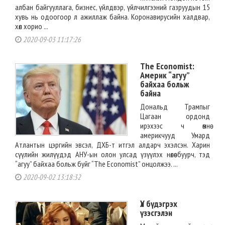
албан байгууллага, бизнес, үйлдвэр, үйлчилгээний газруудын 15
хувь нь одоогоор л ажиллаж байна. Коронавирусийн халдвар,
хөл хорио ...
2020-09-03 11:17:26
The Economist:
Америк “агуу”
байхаа больж
байна
Дональд Трампыг
Цагаан ордонд
ирэхээс ч өмнө
америкчууд Умард
Атлантын цэргийн эвсэл, ДХБ-т итгэл алдарч эхэлсэн. Харин
сүүлийн жилүүдэд АНУ-ын олон улсад үзүүлэх нөлөө буурч, тэд
“агуу” байхаа больж буйг “The Economist” онцолжээ. ...
2020-09-02 13:18:32
Үл бүдэгрэх
үзэсгэлэн