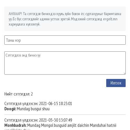
АНХААР! Та сэтгэгдэл бичихдээ хууль зүйн болон ёс суртахууныг баримтална
уу. Ёс бус сэтгэгдлийг админ устгах эрхтэй. Мэдээний сэтгэгдэлд ergelt.mn
хариуцлага хүлээхгүй.
Нийт сэтгэгдэл: 2
Сэтггэгдэл үлдээсэн: 2021-06-15 18:23:01
Doogii:
Mundag busgui shuu
Сэтггэгдэл үлдээсэн: 2021-05-30 13:07:49
Monhbadrah:
Mundag Mongol busguid amjilt daichin Manduhai hatnii