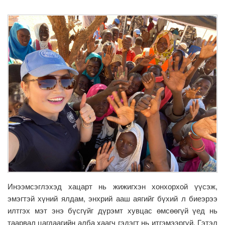
Инээмсэглэхэд хацарт нь жижигхэн хонхорхой үүсэж,
эмэгтэй хүний ялдам, энхрий ааш аягийг бүхий л биеэрээ
илтгэх мэт энэ бүсгүйг дүрэмт хувцас өмсөөгүй үед нь
таарвал цагдаагийн алба хаагч гэдэгт нь итгэмээргүй. Гэтэл