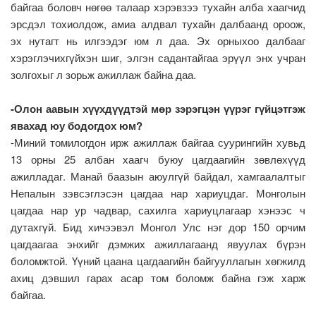
байгаа боловч нөгөө талаар хэрэвзээ тухайн алба хаагчид
эрсдэл тохиолдож, амиа алдвал тухайн далбаанд ороож,
эх нутагт нь илгээдэг юм л даа. Эх орныхоо далбааг
хэрэглэчихгүйхэн шиг, элгэн садантайгаа эрүүл энх учран
золгохыг л зорьж ажиллаж байна даа.
-Олон аавын хүүхдүүдтэй мөр зэрэгцэн үүрэг гүйцэтгэж
явахад юу бодогдох юм?
-Миний томилогдон ирж ажиллаж байгаа суурингийн хувьд
13 орны 25 албан хаагч буюу цагдаагийн зөвлөхүүд
ажилладаг. Манай баазын аюулгүй байдал, хамгаалалтыг
Непалын зэвсэглэсэн цагдаа нар хариуцдаг. Монголын
цагдаа нар ур чадвар, сахилга хариуцлагаар хэнээс ч
дутахгүй. Бид хичээвэл Монгол Улс нэг дор 150 орчим
цагдаагаа энхийг дэмжих ажиллагаанд явуулах бүрэн
боломжтой. Үүний цаана цагдаагийн байгууллагын хөгжилд
ахиц дэвшил гарах асар том боломж байна гэж харж
байгаа.