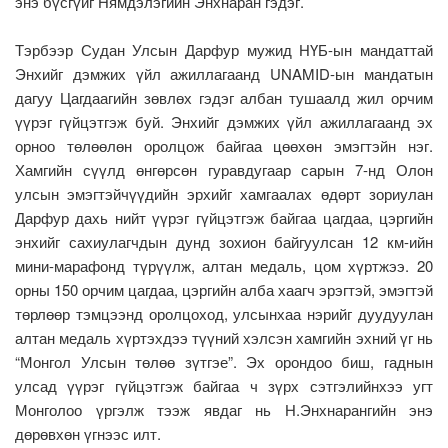
энэ бүсгүйг Нямдэлэгийн Энхнаран гэдэг.
Тэрбээр Судан Улсын Дарфур мужид НҮБ-ын мандаттай
Энхийг дэмжих үйл ажиллагаанд UNAMID-ын мандатын
дагуу Цагдаагийн зөвлөх гэдэг албан тушаалд жил орчим
үүрэг гүйцэтгэж буй. Энхийг дэмжих үйл ажиллагаанд эх
орноо төлөөлөн оролцож байгаа цөөхөн эмэгтэйн нэг.
Хамгийн сүүлд өнгөрсөн гуравдугаар сарын 7-нд Олон
улсын эмэгтэйчүүдийн эрхийг хамгаалах өдөрт зориулан
Дарфур дахь нийт үүрэг гүйцэтгэж байгаа цагдаа, цэргийн
энхийг сахиулагчдын дунд зохион байгуулсан 12 км-ийн
мини-марафонд түрүүлж, алтан медаль, цом хүртжээ. 20
орны 150 орчим цагдаа, цэргийн алба хаагч эрэгтэй, эмэгтэй
төрлөөр тэмцээнд оролцоход, улсынхаа нэрийг дуудуулан
алтан медаль хүртэхдээ түүний хэлсэн хамгийн эхний үг нь
“Монгол Улсын төлөө зүтгэе”. Эх орондоо биш, гаднын
улсад үүрэг гүйцэтгэж байгаа ч зүрх сэтгэлийнхээ угт
Монголоо үргэлж тээж явдаг нь Н.Энхнарангийн энэ
дөрөвхөн үгнээс илт.