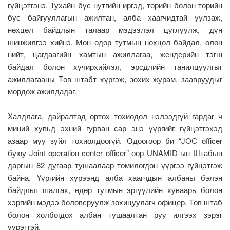
гүйцэтгэнэ. Тухайн бүс нутгийн иргэд, төрийн болон төрийн
бус байгууллагын ажилтан, алба хаагчидтай уулзаж,
нөхцөл байдлын талаар мэдээлэл цуглуулж, дүн
шинжилгээ хийнэ. Мөн өдөр тутмын нөхцөл байдал, олон
нийт, цагдаагийн хамтын ажиллагаа, жендерийн тэгш
байдал болон хүчирхийлэл, эрсдлийн танилцуулгыг
ажиллагааны Төв штабт хүргэж, зохих журам, заавруудыг
мөрдөж ажилдадаг.
Халдлага, дайралтад өртөх тохиодол нэлээдгүй гардаг ч
миний хувьд эхний гурван сар энэ үүргийг гүйцэтгэхэд
азаар муу зүйл тохиолдоогүй. Одоогоор би “JOC officer
буюу Joint operation center officer”-оор UNAMID-ын Штабын
даргын 82 дугаар тушаалаар томилогдон үүргээ гүйцэтгэж
байна. Үүргийн хүрээнд алба хаагчдын албаны бэлэн
байдлыг шалгах, өдөр тутмын эргүүлийн хуваарь болон
хэргийн мэдээ боловсруулж зохицуулагч офицер, Төв штаб
болон холбогдох албан тушаалтан руу илгээх зэрэг
үүрэгтэй.