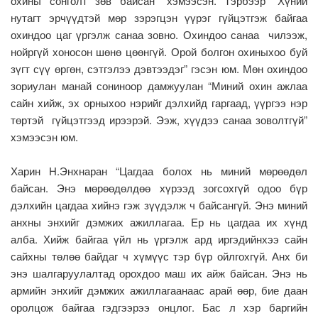
охины сонголт зөв байсан” хэмээсэн. Тэрбээр “Хүний
нутагт эрчүүдтэй мөр зэрэгцэн үүрэг гүйцэтгэж байгаа
охиндоо цаг үргэлж санаа зовно. Охиндоо санаа чилээж,
нойргүй хоносон шөнө цөөнгүй. Орой болгон охиныхоо буй
зүгт сүү өргөн, сэтгэлээ дэвтээдэг” гэсэн юм. Мөн охиндоо
зориулан манай сониноор дамжуулан “Миний охин ажлаа
сайн хийж, эх орныхоо нэрийг дэлхийд гаргаад, үүргээ нэр
төртэй гүйцэтгээд ирээрэй. Ээж, хүүдээ санаа зоволтгүй”
хэмээсэн юм.
Харин Н.Энхнаран “Цагдаа болох нь миний мөрөөдөл
байсан. Энэ мөрөөдөлдөө хүрээд зогсохгүй одоо бүр
дэлхийн цагдаа хийнэ гэж зүүдэлж ч байсангүй. Энэ миний
анхны энхийг дэмжих ажиллагаа. Ер нь цагдаа их хүнд
алба. Хийж байгаа үйл нь үргэлж ард иргэдийнхээ сайн
сайхны төлөө байдаг ч хүмүүс тэр бүр ойлгохгүй. Анх би
энэ шалгаруулалтад орохдоо маш их айж байсан. Энэ нь
армийн энхийг дэмжих ажиллагаанаас арай өөр, бие даан
оролцож байгаа гэдгээрээ онцлог. Бас л хэр баргийн