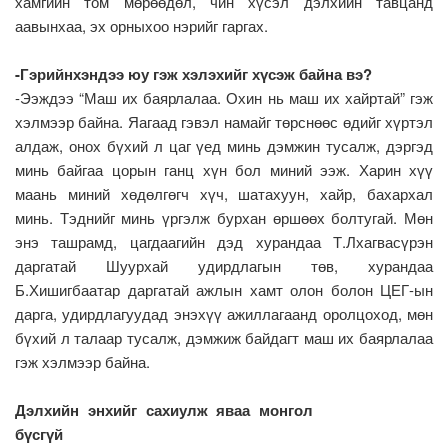
хамгийн том мөрөөдөл, чин хүсэл дэлхийн тавцанд
аавынхаа, эх орныхоо нэрийг гаргах.
-Гэрийнхэндээ юу гэж хэлэхийг хүсэж байна вэ?
-Ээждээ “Маш их баярлалаа. Охин нь маш их хайртай” гэж
хэлмээр байна. Яагаад гэвэл намайг төрснөөс өдийг хүртэл
алдаж, онох бүхий л цаг үед минь дэмжин тусалж, дэргэд
минь байгаа цорын ганц хүн бол миний ээж. Харин хүү
маань миний хөдөлгөгч хүч, шатахуун, хайр, бахархал
минь. Тэднийг минь үргэлж бурхан өршөөх болтугай. Мөн
энэ ташрамд, цагдаагийн дэд хурандаа Т.Лхагвасүрэн
даргатай Шуурхай удирдлагын төв, хурандаа
Б.Хишигбаатар даргатай ажлын хамт олон болон ЦЕГ-ын
дарга, удирдлагуудад энэхүү ажиллагаанд оролцоход, мөн
бүхий л талаар тусалж, дэмжиж байдагт маш их баярлалаа
гэж хэлмээр байна.
Дэлхийн энхийг сахиулж яваа монгол
бүсгүй