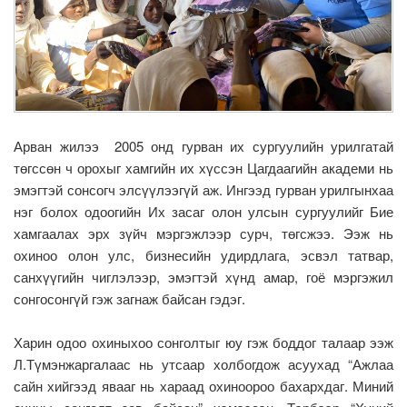
Арван жилээ 2005 онд гурван их сургуулийн урилгатай
төгссөн ч орохыг хамгийн их хүссэн Цагдаагийн академи нь
эмэгтэй сонсогч элсүүлээгүй аж. Ингээд гурван урилгынхаа
нэг болох одоогийн Их засаг олон улсын сургуулийг Бие
хамгаалах эрх зүйч мэргэжлээр сурч, төгсжээ. Ээж нь
охиноо олон улс, бизнесийн удирдлага, эсвэл татвар,
санхүүгийн чиглэлээр, эмэгтэй хүнд амар, гоё мэргэжил
сонгосонгүй гэж загнаж байсан гэдэг.
Харин одоо охиныхоо сонголтыг юу гэж боддог талаар ээж
Л.Түмэнжаргалаас нь утсаар холбогдож асуухад “Ажлаа
сайн хийгээд явааг нь хараад охиноороо бахархдаг. Миний