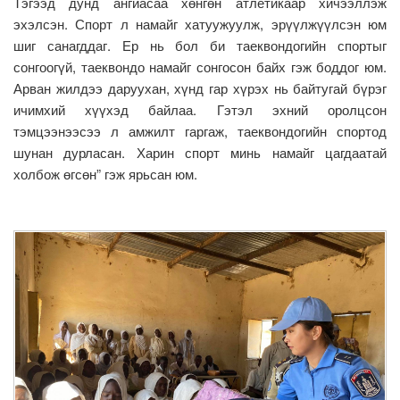
Тэгээд дунд ангиасаа хөнгөн атлетикаар хичээллэж
эхэлсэн. Спорт л намайг хатуужуулж, эрүүлжүүлсэн юм
шиг санагддаг. Ер нь бол би таеквондогийн спортыг
сонгоогүй, таеквондо намайг сонгосон байх гэж боддог юм.
Арван жилдээ даруухан, хүнд гар хүрэх нь байтугай бүрэг
ичимхий хүүхэд байлаа. Гэтэл эхний оролцсон
тэмцээнээсээ л амжилт гаргаж, таеквондогийн спортод
шунан дурласан. Харин спорт минь намайг цагдаатай
холбож өгсөн” гэж ярьсан юм.