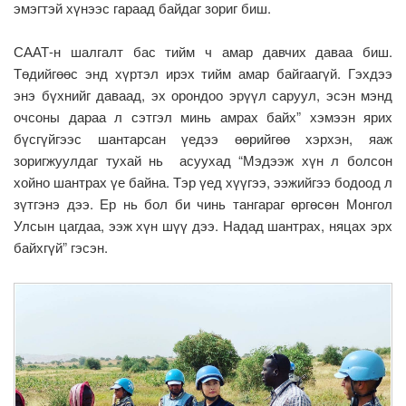
эмэгтэй хүнээс гараад байдаг зориг биш.
СААТ-н шалгалт бас тийм ч амар давчих даваа биш.
Төдийгөөс энд хүртэл ирэх тийм амар байгаагүй. Гэхдээ
энэ бүхнийг даваад, эх орондоо эрүүл саруул, эсэн мэнд
очсоны дараа л сэтгэл минь амрах байх” хэмээн ярих
бүсгүйгээс шантарсан үедээ өөрийгөө хэрхэн, яаж
зоригжуулдаг тухай нь асуухад “Мэдээж хүн л болсон
хойно шантрах үе байна. Тэр үед хүүгээ, ээжийгээ бодоод л
зүтгэнэ дээ. Ер нь бол би чинь тангараг өргөсөн Монгол
Улсын цагдаа, ээж хүн шүү дээ. Надад шантрах, няцах эрх
байхгүй” гэсэн.