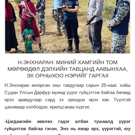
Н.ЭНХНАРАН: МИНИЙ ХАМГИЙН ТОМ
МӨРӨӨДӨЛ ДЭЛХИЙН ТАВЦАНД ААВЫНХАА,
ЭХ ОРНЫХОО НЭРИЙГ ГАРГАХ
Н.Энхнаран өнгөрсөн оны тавдугаар сарын 25-наас хойш
Судан Улсын Дарфур мужид үүрэг гүйцэтгэж байгаа бөгөөд
ирэх аравдугаар сард эх орондоо ирэх юм. Түүнтэй
цахимаар холбогдон, ярилцсанаа хүргэе.
-Цагдаагийн зөвлөх гэдэг албан тушаалд үүрэг
гүйцэтгэж байгаа гэсэн. Энэ нь ямар эрх, үүрэгтэй, юу