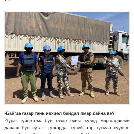
-Байгаа газар тань нөхцөл байдал ямар байна вэ?
-Үүрэг гүйцэтгэж буй газар орны хувьд мөргөлдөөний
дараах бүс нутагт тулгардаг хүний, тэр тусмаа хүүхэд,