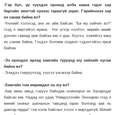
-Гэр бүл, үр хүүхдээ орхиод алба хаана гэдэг хэр
баргийн эмэгтэй хүнээс гарахгүй зориг. Гэрийнхнээ хэр
их санаж байна вэ?
-Үнэнийг хэлэхэд, анх их айж байсан. “Би юу хийчих вэ?”
гээд л өөртэйгээ ярина. Нэг үгээр хэлбэл, өөрийн амийг
дэнчин тавиад ирж байгаа юм л даа. Хүүгээ, ээжийгээ маш
их санаж байна. Гэхдээ боломж олдвол тэдэнтэйгээ ярьж
байгаа.
-Эх орондоо ирээд хамгийн түрүүнд юу хийхийг хүсэж
байна вэ?
-Ээждээ тэврүүлээд, хүүгээ үнсмээр байна.
-Хамгийн том мөрөөдөл нь юу вэ?
-Аав минь амьд сэрүүн байхдаа охиноороо их бахархдаг
байсан юм. Надад нэг удаа “Нямдэлэгийн Энхнаран гээд л
миний охиныг шагналын тавцанд гарах болгонд аав нь
давхар гардаг” гэж хэлж байсныг хэзээ ч мартдаггүй. Миний