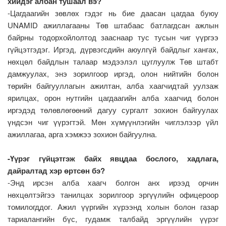
хийдэг албан тушаал вэ?
-Цагдаагийн зөвлөх гэдэг нь бие даасан цагдаа буюу
UNAMID ажиллагааны Төв штабаас батлагдсан ажлын
байрны тодорхойлолтод зааснаар тус тусын чиг үүргээ
гүйцэтгэдэг. Иргэд, дүрвэгсдийн аюулгүй байдлыг хангах,
нөхцөл байдлын талаар мэдээлэл цуглуулж Төв штабт
дамжуулах, энэ зорилгоор иргэд, олон нийтийн болон
төрийн байгууллагын ажилтан, алба хаагчидтай уулзаж
ярилцах, орон нутгийн цагдаагийн алба хаагчид болон
иргэдэд төлөвлөгөөний дагуу сургалт зохион байгуулах
үндсэн чиг үүрэгтэй. Мөн хүмүүнлэгийн чиглэлээр үйл
ажиллагаа, арга хэмжээ зохион байгуулна.
-Үүрэг гүйцэтгэж байх явцдаа бослого, хадлага,
дайралтад хэр өртсөн бэ?
-Энд ирсэн алба хаагч болгон анх ирээд орчин
нөхцөлтэйгээ танилцах зорилгоор эргүүлийн офицероор
томилогддог. Ажил үүргийн хүрээнд холын болон газар
тариалангийн бүс, гудамж талбайд эргүүлийн үүрэг