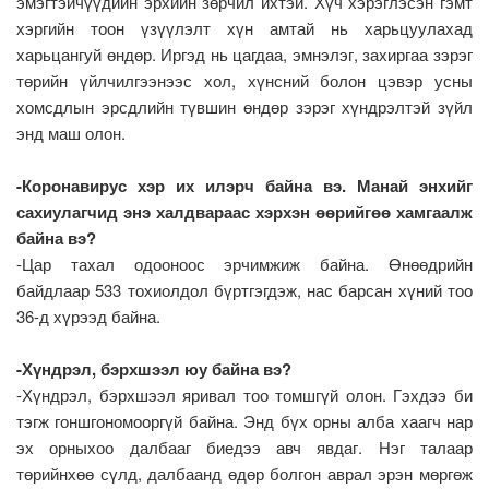
эмэгтэйчүүдийн эрхийн зөрчил ихтэй. Хүч хэрэглэсэн гэмт
хэргийн тоон үзүүлэлт хүн амтай нь харьцуулахад
харьцангуй өндөр. Иргэд нь цагдаа, эмнэлэг, захиргаа зэрэг
төрийн үйлчилгээнээс хол, хүнсний болон цэвэр усны
хомсдлын эрсдлийн түвшин өндөр зэрэг хүндрэлтэй зүйл
энд маш олон.
-Коронавирус хэр их илэрч байна вэ. Манай энхийг
сахиулагчид энэ халдвараас хэрхэн өөрийгөө хамгаалж
байна вэ?
-Цар тахал одооноос эрчимжиж байна. Өнөөдрийн
байдлаар 533 тохиолдол бүртгэгдэж, нас барсан хүний тоо
36-д хүрээд байна.
-Хүндрэл, бэрхшээл юу байна вэ?
-Хүндрэл, бэрхшээл яривал тоо томшгүй олон. Гэхдээ би
тэгж гоншгономооргүй байна. Энд бүх орны алба хаагч нар
эх орныхоо далбааг биедээ авч явдаг. Нэг талаар
төрийнхөө сүлд, далбаанд өдөр болгон аврал эрэн мөргөж