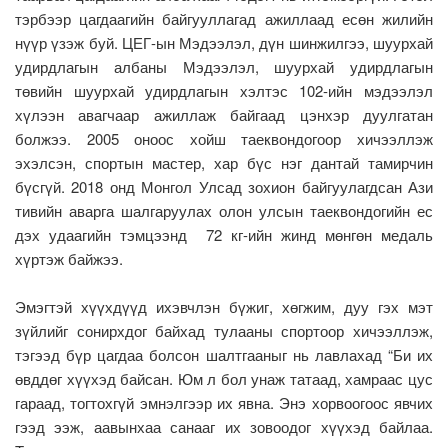
тэрбээр цагдаагийн байгууллагад ажиллаад есөн жилийн
нүүр үзэж буй. ЦЕГ-ын Мэдээлэл, дүн шинжилгээ, шуурхай
удирдлагын албаны Мэдээлэл, шуурхай удирдлагын
төвийн шуурхай удирдлагын хэлтэс 102-ийн мэдээлэл
хүлээн авагчаар ажиллаж байгаад цэнхэр дуулгатан
болжээ. 2005 оноос хойш таеквондогоор хичээллэж
эхэлсэн, спортын мастер, хар бүс нэг дантай тамирчин
бүсгүй. 2018 онд Монгол Улсад зохион байгуулагдсан Ази
тивийн аварга шалгаруулах олон улсын таеквондогийн ес
дэх удаагийн тэмцээнд 72 кг-ийн жинд мөнгөн медаль
хүртэж байжээ.
Эмэгтэй хүүхдүүд ихэвчлэн бүжиг, хөгжим, дуу гэх мэт
зүйлийг сонирхдог байхад тулааны спортоор хичээллэж,
тэгээд бүр цагдаа болсон шалтгааныг нь лавлахад “Би их
өвддөг хүүхэд байсан. Юм л бол унаж татаад, хамраас цус
гараад, тогтохгүй эмнэлгээр их явна. Энэ хорвоогоос явчих
гээд ээж, аавынхаа санааг их зовоодог хүүхэд байлаа.