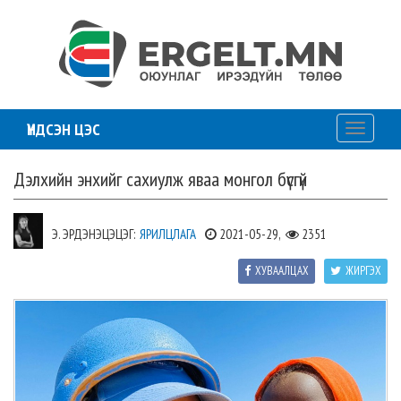
ҮНДСЭН ЦЭС
Toggle
navigati
Дэлхийн энхийг сахиулж яваа монгол бүсгүй
Э. ЭРДЭНЭЦЭЦЭГ:
ЯРИЛЦЛАГА
2021-05-29,
2351
ХУВААЛЦАХ
ЖИРГЭХ