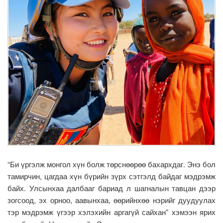
“Би үргэлж монгол хүн болж төрснөөрөө бахархдаг. Энэ бол
тамирчин, цагдаа хүн бүрийн зүрх сэтгэлд байдаг мэдрэмж
байх. Улсынхаа далбааг бариад л шагналын тавцан дээр
зогсоод, эх орноо, аавынхаа, өөрийнхөө нэрийг дуудуулах
тэр мэдрэмж үгээр хэлэхийн аргагүй сайхан” хэмээн ярих