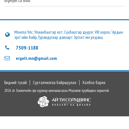
urgeljlel ta shuu
Монгол Улс, Улаанбаатар хот, Сүхбаатар дүүрэг, VIII хороо, "Ардын
эрх"-ийн байр, Гуравдугаар давхарт Эргэлт.мн редакц
7509-1188
ergelt.mn@gmail.com
Бидний тухай
Сурталчилгаа байршуулах
Холбоо барих
2026 © Зохиогчийн эрх хуулиар хамгаалагдсан. Мэдээлэл хуулбарлах хориотой.