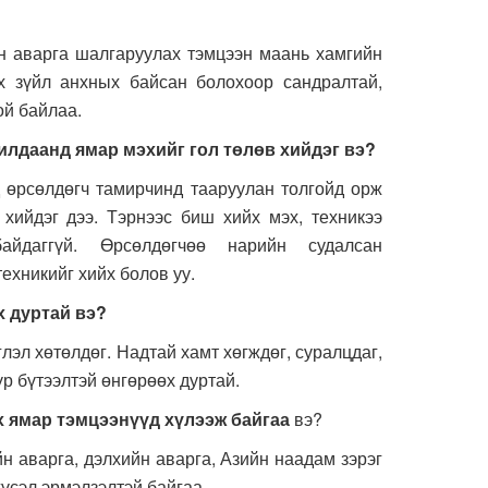
аварга шалгаруулах тэмцээн маань хамгийн
х зүйл анхных байсан болохоор сандралтай,
ой байлаа.
илдаанд ямар мэхийг гол төлөв хийдэг вэ?
өрсөлдөгч тамирчинд тааруулан толгойд орж
 хийдэг дээ. Тэрнээс биш хийх мэх, техникээ
айдаггүй. Өрсөлдөгчөө нарийн судалсан
ехникийг хийх болов уу.
х дуртай вэ?
эл хөтөлдөг. Надтай хамт хөгждөг, суралцдаг,
үр бүтээлтэй өнгөрөөх дуртай.
 ямар тэмцээнүүд хүлээж байгаа
вэ?
аварга, дэлхийн аварга, Азийн наадам зэрэг
үсэл эрмэлзэлтэй байгаа.