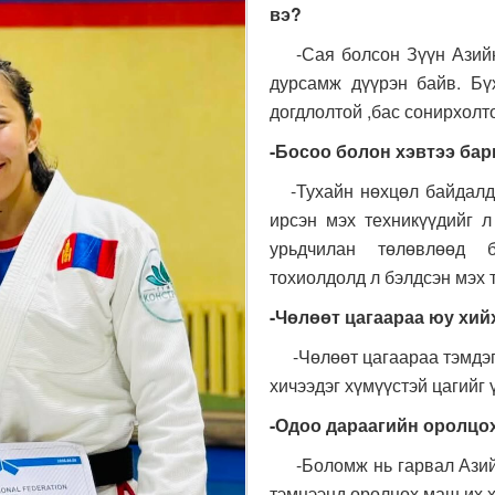
вэ?
-Сая болсон Зүүн Азийн 
дурсамж дүүрэн байв. Бү
догдлолтой ,бас сонирхолт
-Босоо болон хэвтээ бар
-Тухайн нөхцөл байдалд 
ирсэн мэх техникүүдийг л
урьдчилан төлөвлөөд б
тохиолдолд л бэлдсэн мэх т
-Чөлөөт цагаараа юу хий
-Чөлөөт цагаараа тэмдэгл
хичээдэг хүмүүстэй цагийг 
-Одоо
д
араагийн
оролцох
-Боломж нь гарвал Азийн 
тэмцээнд оролцох маш их х