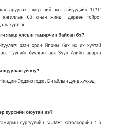
гаруулах тэмцээний эмэгтэйчүүдийн “U21”
с ангиллын 63 кг-ын жинд дөрвөн тойрог
аль хүртсэн.
өгч ямар улсын тамирчин байсан бэ?
улагч эзэн орон Японы бөх их их хүчтэй
сан. Түүнийг буулган авч Зүүн Азийн аварга
нилцуулахгүй юу?
ндин-Эрдэнэ гэдэг. Би айлын дунд хүүхэд.
эр курсийн оюутан вэ?
ирын сургуулийн “JUMP” хөтөлбөрийн 1-р