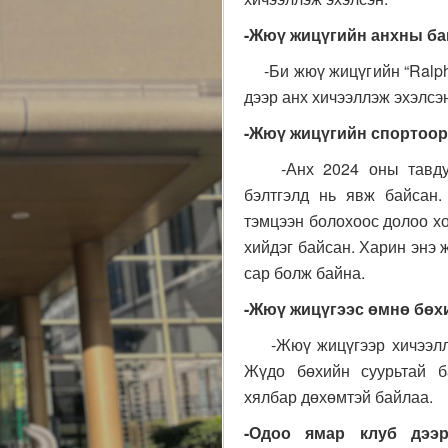
-Жюү жицүгийн анхны ба
-Би жюү жицүгийн “Ralph 
дээр анх хичээллэж эхэлсэ
-Жюү жицүгийн спортоор 
-Анх 2024 оны тавдуга
бэлтгэлд нь явж байсан.
тэмцээн болохоос долоо х
хийдэг байсан. Харин энэ 
сар болж байна.
-Жюү жицүгээс өмнө бөх
-Жюү жицүгээр хичээллэх
Жүдо бөхийн суурьтай б
хялбар дөхөмтэй байлаа.
-Одоо ямар клуб дээр