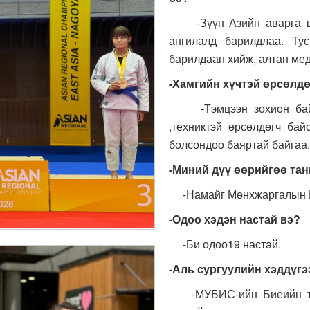
-Зүүн Азийн аварга шал
ангилалд барилдлаа. Ту
барилдаан хийж, алтан мед
-Хамгийн хүчтэй өрсөлд
-Тэмцээн зохион байгу
,техниктэй өрсөлдөгч бай
болсондоо баяртай байгаа.
-Миний дүү өөрийгөө та
-Намайг Мөнхжаргалын На
-Одоо хэдэн настай вэ?
-Би одоо19 настай.
-Аль сургуулийн хэддүгэ
-МУБИС-ийн Биеийн там