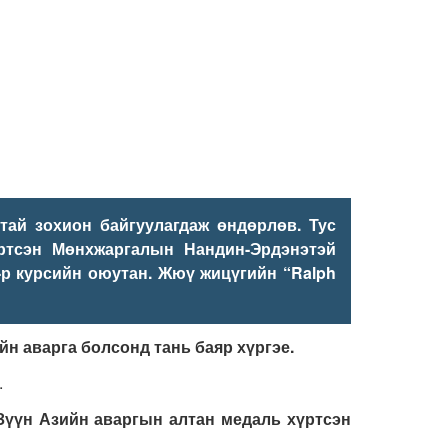
тай зохион байгуулагдаж өндөрлөв.
Тус
ртсэн
М
өнхжаргалын
Нандин-Эрдэнэ
тэй
р курсийн оюутан
. Жюү жицүгийн “
Ralph
йн аварга
болсонд тань
баяр хүргэе.
.
Зүүн Азийн аваргын алтан медаль хүртсэн