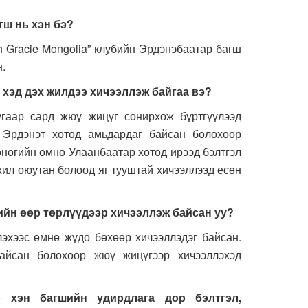
гш нь хэн бэ?
Gracie Mongolia” клубийн Эрдэнэбаатар багш
н.
хэд дэх жилдээ хичээллэж байгаа вэ?
ар сард жюү жицүг сонирхож бүртгүүлээд
 Эрдэнэт хотод амьдардаг байсан болохоор
оногийн өмнө Улаанбаатар хотод ирээд бэлтгэл
жил оюутан болоод яг тууштай хичээллээд есөн
ийн өөр төрлүүдээр хичээллэж байсан уу?
ээс өмнө жүдо бөхөөр хичээллэдэг байсан.
айсан болохоор жюү жицүгээр хичээллэхэд
 хэн багшийн удирдлага дор бэлтгэл,