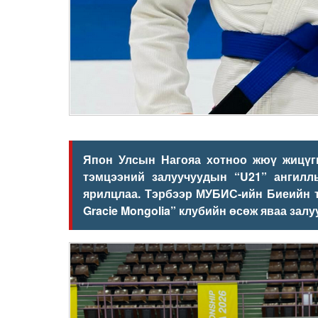
Япон Улсын Нагояа хотноо
жюү жицүг
тэмцээний
залуучуудын “
U21
” ангилл
ярилцлаа. Тэрбээр
МУБИС-
ийн
Биеийн 
Gracie Mongolia
”
клуб
ий
н
өсөж яваа залу