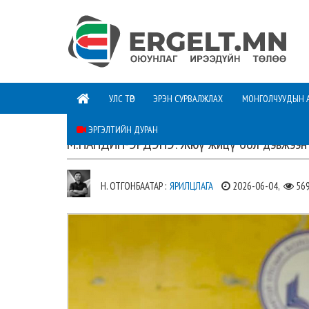
УЛС ТӨР
ЭРЭН СУРВАЛЖЛАХ
МОНГОЛЧУУДЫН 
ЭРГЭЛТИЙН ДУРАН
М.НАНДИН-ЭРДЭНЭ: Жюү жицү бол дэвжээн 
Н. ОТГОНБААТАР :
ЯРИЛЦЛАГА
2026-06-04,
56