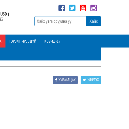
USD )
83
А
ГЭРЭЛТ ИРЭЭДҮЙ
КОВИД-19
ХУВААЛЦАХ
ЖИРГЭХ