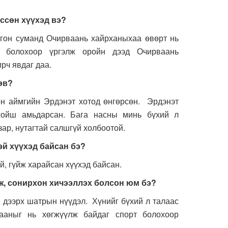
өссөн хүүхэд вэ
?
он суманд Очирваань хайрханыхаа өвөрт нь
 болохоор үргэлж оройн дээд Очирваань
рч явдаг даа.
өв?
аймгийн Эрдэнэт хотод өнгөрсөн. Эрдэнэт
 хойш амьдарсан. Бага насны минь бүхий л
ар, нутагтай салшгүй холбоотой.
эй хүүхэд байсан бэ?
, гүйж харайсан хүүхэд байсан.
ж, сонирхон хичээллэх болсон юм бэ
?
ээрх шатрын нүүдэл. Хүнийг бүхий л талаас
ааныг нь хөгжүүлж байдаг спорт болохоор