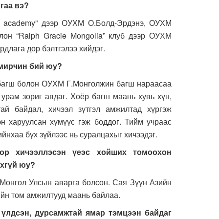
гаа вэ?
academy” дээр ОУХМ О.Болд-Эрдэнэ, ОУХМ
лон “Ralph Gracie Mongolia” клуб дээр ОУХМ
длага дор бэлтгэлээ хийдэг.
амирчин бий юу?
ш болон ОУХМ Г.Монголжин багш нараасаа
 урам зориг авдаг. Хоёр багш маань хувь хүн,
ай байдал, хичээл зүтгэл амжилтад хүргэж
эн харуулсан хүмүүс гэж боддог. Тийм учраас
йнхаа бүх зүйлээс нь суралцахыг хичээдэг.
ор хичээллэсэн үеэс хойших томоохон
хгүй юу?
онгол Улсын аварга болсон. Сая Зүүн Азийн
ийн том амжилтууд маань байлаа.
 үлдсэн, дурсамжтай ямар тэмцээн байдаг