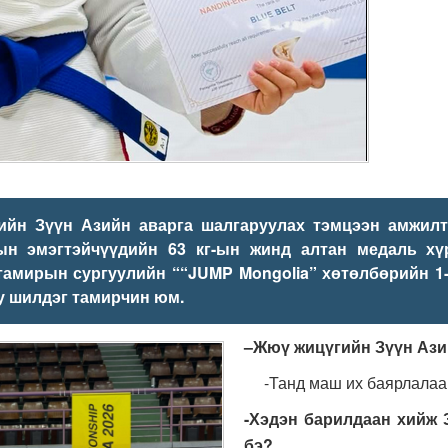
ийн
Зүүн Азийн аварга шалгаруулах тэмцээн амжилт
ын
э
мэгтэйчүүдийн 63 кг-ын жинд
алтан медаль хү
тамирын сургуулийн
““
JUMP Mongolia
”
хөтөлбөрийн 1-
у шилдэг тамирчин юм.
–Жюү жицүгийн Зүүн Ази
-Танд маш их баярлалаа
-Хэдэн барилдаан хийж 
бэ?