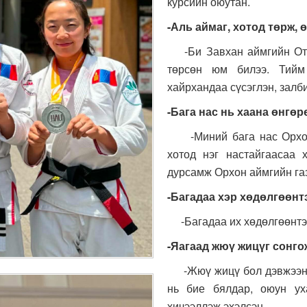
курсийн оюутан.
-
Аль аймаг, хотод төрж, 
-Би Завхан аймгийн Отг
төрсөн юм билээ. Тийм
хайрхандаа сүсэглэн, залби
-Бага нас нь хаана өнгөр
-Миний бага нас Орхон 
хотод нэг настайгаасаа
дурсамж Орхон аймгийн газ
-Багадаа хэр хөдөлгөөнт
-Багадаа их хөдөлгөөнтэй
-Яагаад жюү жицүг сонго
-Жюү жицү бол дэвжээн д
нь бие бялдар, оюун ух
хичээллэж эхэлсэн.