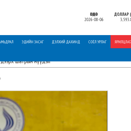
ӨНӨӨДӨР
ДОЛЛАР (
2026-08-06
3,593.
АМЬДРАЛ
ЭДИЙН ЗАСАГ
ДЭЛХИЙ ДАХИНД
СОЁЛ УРЛАГ
ЯРИЛЦЛАГ
дээрх шатрын нүүдэл
9