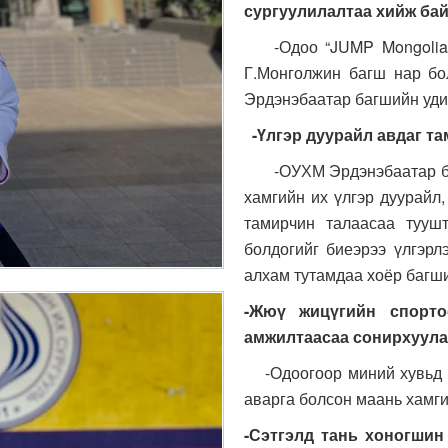
сургуулилалтаа хийж бай
-Одоо “JUMP Mongolia 
Г.Монголжин багш нар бо
Эрдэнэбаатар багшийн удир
-Үлгэр дуурайл авдаг т
-ОУХМ Эрдэнэбаатар баг
хамгийн их үлгэр дуурайл,
тамирчин талаасаа туушт
болдогийг биеэрээ үлгэрл
алхам тутамдаа хоёр багши
-Жюү жицүгийн спорто
амжилтаасаа сонирхуула
-Одоогоор миний хувьд М
аварга болсон маань хамг
-Сэтгэлд тань хоногшин