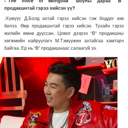
-“The Voice of Mongolia” шоуны дараа “B”
продакшнтай гэрээ хийсэн үү?
-Хүмүүс Д.Болд ахтай гэрээ хийсэн гэж боддог юм
билээ. Өөр продакшнтай гэрээ хийсэн. Тухайн гэрээ
жилийн өмнө дууссан. Цомог дээрээ “B” продакшны
хөгжмийн найруулагч М.Тэмүүжин ахтайгаа хамтарч
байгаа. Ер нь “B” продакшнаас салаагүй ээ.