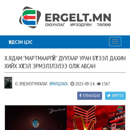
ҮНДСЭН ЦЭС
Toggle
navigati
Х.ЯДАМ:“МАРТМААРГҮЙ” ДУУГААР УРАН БҮТЭЭЛ ДАХИН
ХИЙХ ХҮСЭЛ ЭРМЭЛЗЛЭЛЭЭ ОЛЖ АВСАН
О. ЭРДЭНЭТУНГАЛАГ:
ЯРИЛЦЛАГА
2025-09-14,
1567
ХУВААЛЦАХ
ЖИРГЭХ