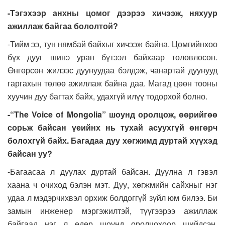
-Тэгэхээр анхны цомог дээрээ хичээж, няхуур
ажиллаж байгаа бололтой?
-Тийм ээ, тун нямбай байхыг хичээж байна. Цомгийнхоо
бүх дууг шинэ уран бүтээл байхаар төлөвлөсөн.
Өнгөрсөн жилээс дуунуудаа бэлдэж, чанартай дуунууд
гаргахын төлөө ажиллаж байна даа. Магад цөөн тооны
хуучин дуу багтах байх, удахгүй илүү тодорхой болно.
-“The
V
oice of Mongolia” шоунд оролцож, өөрийгөө
сорьж байсан үеийнх нь тухай асуухгүй өнгөрч
болохгүй байх. Багадаа дуу хөгжимд дуртай хүүхэд
байсан уу?
-Багаасаа л дуулах дуртай байсан. Дуулна л гэвэл
хаана ч очиход бэлэн мэт. Дуу, хөгжмийн сайхныг нэг
удаа л мэдэрчихвэл орхиж болдоггүй зүйл юм билээ. Би
замын инженер мэргэжилтэй, түүгээрээ ажиллаж
байгаад нэг л өдөр шоунд оролцохоор шийдсэн.