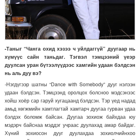
-Таныг “Чанга охид хэзээ ч уйлдаггүй” дуугаар нь
хүмүүс сайн таньдаг. Тэгвэл тэмцээний үеэр
дуулсан уран бүтээлүүдээс хамгийн удаан бэлдсэн
нь аль дуу вэ?
-Нэгдүгээр шатны “Dance with Somebody” дууг нэлээн
удаан бэлдсэн. Тэмцээнд оролцох болсноо мэдсэнээс
хойш хоёр сар гаруй хугацаанд бэлдсэн. Тэр үед надад
амьд хөгжмийн хамтлагтай хамтарч дуугаа гурван удаа
бэлдэх боломж байсан. Дуугаа зохиож байхдаа юу
мэдэрч байснаа мэддэг учраас дуулахад амар байдаг.
Хүний зохиосон дууг дуулахдаа зохиолчийнхоо