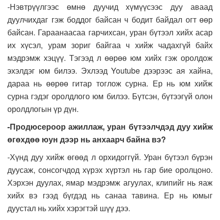
-Нэвтрүүлгээс өмнө дуучид хүмүүсээс дуу аваад
дуулчихдаг гэж боддог байсан ч бодит байдал огт өөр
байсан. Гараанаасаа гарчихсан, уран бүтээл хийх асар
их хүсэл, урам зориг байгаа ч хийж чадахгүй байх
мэдрэмж хэцүү. Тэгээд л өөрөө юм хийх гэж оролдож
эхэлдэг юм билээ. Эхлээд Youtube дээрээс ая хайна,
дараа нь өөрөө гитар тоглож сурна. Ер нь юм хийж
сурна гэдэг оролдлого юм билээ. Бүтсэн, бүтээгүй олон
оролдлогын үр дүн.
-Продюсероор ажиллаж, уран бүтээлч
д
эд дуу хийж
өгөхдөө юун дээр нь анхаарч байна вэ?
-Хүнд дуу хийж өгөөд л орхидоггүй. Уран бүтээл бүрэн
дуусаж, сонсогчдод хүрэх хүртэл нь гар бие оролцоно.
Хэрхэн дуулах, ямар мэдрэмж агуулах, клипийг нь яаж
хийх вэ гээд бүгдэд нь санаа тавина. Ер нь юмыг
дуустал нь хийх хэрэгтэй шүү дээ.