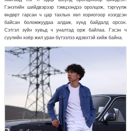
Гэнэтийн шийдвэрээр тэмцээндээ оролцож, тэргүүлж
өндөрт гарсан ч цар тахлын хөл хориогоор нээгдсэн
байсан боломжуудаа алдаж, хүнд байдалд орсон.
Сэтгэл зүйн хувьд ч уналтад орж байлаа. Гэсэн ч
сүүлийн хоёр жил уран бүтээлээ идэвхтэй хийж байна.