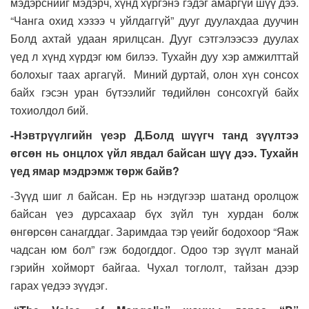
мэдэрснийг мэдэрч, хүнд хүргэнэ гэдэг амаргүй шүү дээ.
“Чанга охид хэзээ ч уйлдаггүй” дууг дуулахдаа дуучин
Болд ахтай удаан ярилцсан. Дууг сэтгэлээсээ дуулах
үед л хүнд хүрдэг юм билээ. Тухайн дуу хэр амжилттай
болохыг таах аргагүй. Миний дуртай, олон хүн сонсох
байх гэсэн уран бүтээлийг төдийлөн сонсохгүй байх
тохиолдол бий.
-Нэвтрүүлгийн үеэр Д.Болд шүүгч танд зүүлтээ
өгсөн нь онцлох үйл явдал байсан шүү дээ. Тухайн
үед ямар мэдрэмж төрж байв?
-Зүүд шиг л байсан. Ер нь нэгдүгээр шатанд оролцож
байсан үеэ дурсахаар бүх зүйл тун хурдан болж
өнгөрсөн санагддаг. Заримдаа тэр үеийг бодохоор “Яаж
чадсан юм бол” гэж бодогддог. Одоо тэр зүүлт манай
гэрийн хойморт байгаа. Чухал тоглолт, тайзан дээр
гарах үедээ зүүдэг.