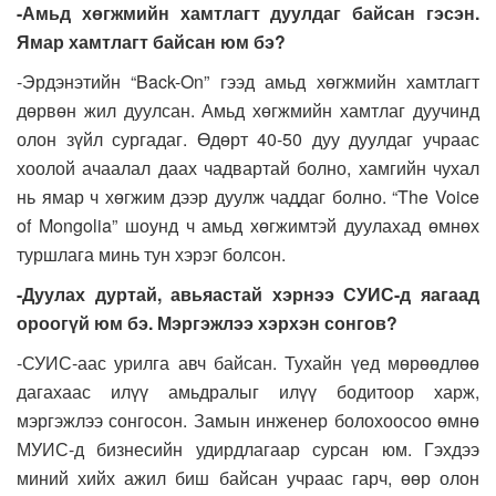
-Амьд хөгжмийн хамтлагт дуулдаг байсан гэсэн.
Ямар хамтлагт байсан юм бэ?
-Эрдэнэтийн “Back-On” гээд амьд хөгжмийн хамтлагт
дөрвөн жил дуулсан. Амьд хөгжмийн хамтлаг дуучинд
олон зүйл сургадаг. Өдөрт 40-50 дуу дуулдаг учраас
хоолой ачаалал даах чадвартай болно, хамгийн чухал
нь ямар ч хөгжим дээр дуулж чаддаг болно. “The Voice
of Mongolia” шоунд ч амьд хөгжимтэй дуулахад өмнөх
туршлага минь тун хэрэг болсон.
-Дуулах дуртай, авьяастай хэрнээ СУИС-д яагаад
ороогүй юм бэ. Мэргэжлээ хэрхэн сонгов?
-СУИС-аас урилга авч байсан. Тухайн үед мөрөөдлөө
дагахаас илүү амьдралыг илүү бодитоор харж,
мэргэжлээ сонгосон. Замын инженер болохоосоо өмнө
МУИС-д бизнесийн удирдлагаар сурсан юм. Гэхдээ
миний хийх ажил биш байсан учраас гарч, өөр олон