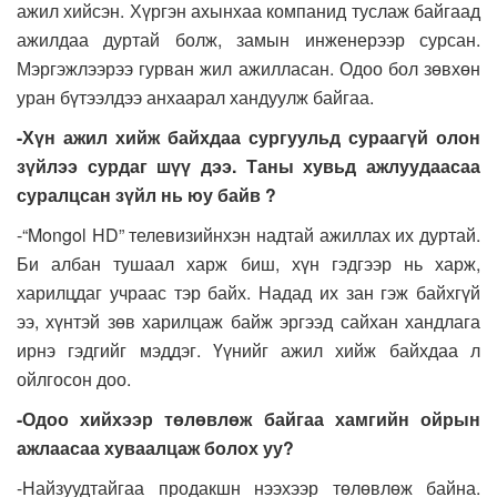
ажил хийсэн. Хүргэн ахынхаа компанид туслаж байгаад
ажилдаа дуртай болж, замын инженерээр сурсан.
Мэргэжлээрээ гурван жил ажилласан. Одоо бол зөвхөн
уран бүтээлдээ анхаарал хандуулж байгаа.
-Хүн ажил хийж байхдаа сургуульд сураагүй олон
зүйлээ сурдаг шүү дээ. Таны хувьд ажлуудаасаа
суралцсан зүйл нь юу байв ?
-“Mongol HD” телевизийнхэн надтай ажиллах их дуртай.
Би албан тушаал харж биш, хүн гэдгээр нь харж,
харилцдаг учраас тэр байх. Надад их зан гэж байхгүй
ээ, хүнтэй зөв харилцаж байж эргээд сайхан хандлага
ирнэ гэдгийг мэддэг. Үүнийг ажил хийж байхдаа л
ойлгосон доо.
-Одоо хийхээр төлөвлөж байгаа хамгийн ойрын
ажлаасаа хуваалцаж болох уу?
-Найзуудтайгаа продакшн нээхээр төлөвлөж байна.