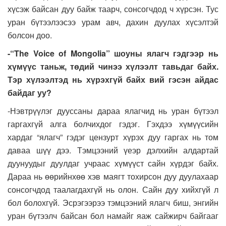
хүсэж байсан дуу байж таарч, сонсогчдод ч хүрсэн. Тус
уран бүтээлээсээ урам авч, дахин дуулах хүсэлтэй
болсон доо.
-“The
V
oice of Mongо
li
a” шоуны ялагч гэдгээр нь
хүмүүс таньж, төдий чинээ хүлээлт тавьдаг байх.
Тэр хүлээлтэд нь хүрэхгүй байх вий гэсэн айдас
байдаг уу?
-Нэвтрүүлэг дууссаны дараа ялагчид нь уран бүтээл
гаргахгүй алга болчихдог гэдэг. Гэхдээ хүмүүсийн
хардаг “ялагч” гэдэг цензурт хүрэх дуу гаргах нь том
даваа шүү дээ. Тэмцээний үеэр дэлхийн алдартай
дуунуудыг дуулдаг учраас хүмүүст сайн хүрдэг байх.
Дараа нь өөрийнхөө хэв маягт тохирсон дуу дуулахаар
сонсогчдод таалагдахгүй нь олон. Сайн дуу хийхгүй л
бол болохгүй. Эсрэгээрээ тэмцээний ялагч биш, энгийн
уран бүтээлч байсан бол намайг яаж сайжирч байгааг