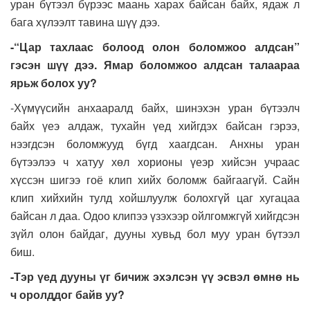
уран бүтээл бүрээс маань харах байсан байх, ядаж л
бага хүлээлт тавина шүү дээ.
-“Цар тахлаас болоод олон боломжоо алдсан”
гэсэн шүү дээ. Ямар боломжоо алдсан талаараа
ярьж болох уу?
-Хүмүүсийн анхааралд байх, шинэхэн уран бүтээлч
байх үеэ алдаж, тухайн үед хийгдэх байсан гэрээ,
нээгдсэн боломжууд бүгд хаагдсан. Анхны уран
бүтээлээ ч хатуу хөл хорионы үеэр хийсэн учраас
хүссэн шигээ гоё клип хийх боломж байгаагүй. Сайн
клип хийхийн тулд хойшлуулж болохгүй цаг хугацаа
байсан л даа. Одоо клипээ үзэхээр ойлгомжгүй хийгдсэн
зүйл олон байдаг, дууны хувьд бол муу уран бүтээл
биш.
-Тэр үед дууны үг бичиж эхэлсэн үү эсвэл өмнө нь
ч оролддог байв уу?