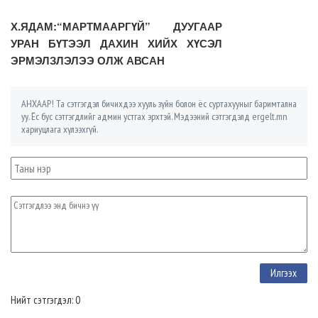
Х.ЯДАМ:“МАРТМААРГҮЙ” ДУУГААР
УРАН БҮТЭЭЛ ДАХИН ХИЙХ ХҮСЭЛ
ЭРМЭЛЗЛЭЛЭЭ ОЛЖ АВСАН
АНХААР! Та сэтгэгдэл бичихдээ хууль зүйн болон ёс суртахууныг баримтална
уу. Ёс бус сэтгэгдлийг админ устгах эрхтэй. Мэдээний сэтгэгдэлд ergelt.mn
хариуцлага хүлээхгүй.
Нийт сэтгэгдэл: 0