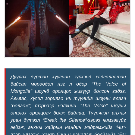
Дуулах дуртай хүүгийн зүрхэнд хадгалаатай
байсан мөрөөдөл нэг л өдөр “The
V
oice of
Mongolia” шоунд оролцох жигүүр болсон гэдэг.
Авьяас, хүсэл зорилго нь түүнийг шоуны ялагч
“болгож”, тэрбээр дэлхийн “The Voice” шоуны
онцлох оролцогч болж байлаа. Түүнчлэн анхны
уран бүтээл “Break the Silence”-ээрээ чимээгүйг
эвдэж, анхны хайрын нандин мэдрэмжийг “Чи”-
гээр илгээж, хамт биш ч хайрлаж болдгийг “Far