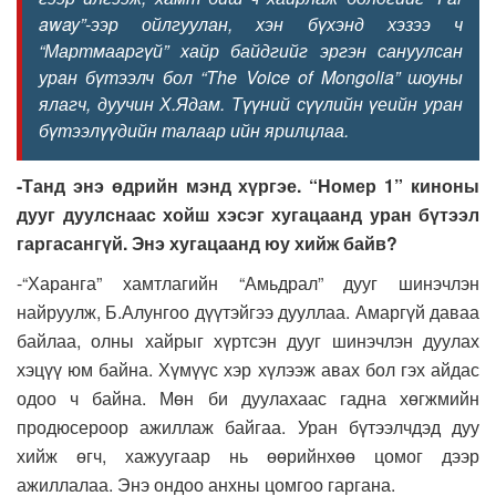
away”-ээр ойлгуулан, хэн бүхэнд хэзээ ч
“Мартмааргүй” хайр байдгийг эргэн сануулсан
уран бүтээлч бол “The
V
oice of Mongolia” шоуны
ялагч, дуучин Х.Ядам. Түүний сүүлийн үеийн уран
бүтээлүүдийн талаар ийн ярилцлаа.
-Танд энэ өдрийн мэнд хүргэе. “Номер 1” киноны
дууг дуулснаас хойш хэсэг хугацаанд уран бүтээл
гаргасангүй. Энэ хугацаанд юу хийж байв?
-“Харанга” хамтлагийн “Амьдрал” дууг шинэчлэн
найруулж, Б.Алунгоо дүүтэйгээ дууллаа. Амаргүй даваа
байлаа, олны хайрыг хүртсэн дууг шинэчлэн дуулах
хэцүү юм байна. Хүмүүс хэр хүлээж авах бол гэх айдас
одоо ч байна. Мөн би дуулахаас гадна хөгжмийн
продюсероор ажиллаж байгаа. Уран бүтээлчдэд дуу
хийж өгч, хажуугаар нь өөрийнхөө цомог дээр
ажиллалаа. Энэ ондоо анхны цомгоо гаргана.