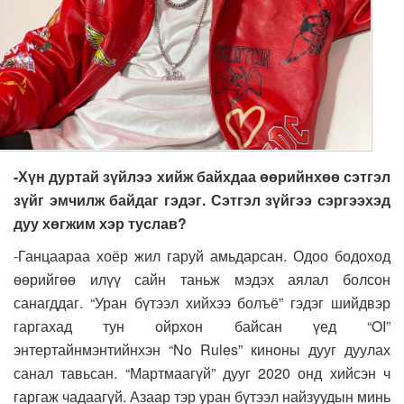
-Хүн дуртай зүйлээ хийж байхдаа өөрийнхөө сэтгэл
зүйг эмчилж байдаг гэдэг. Сэтгэл зүйгээ сэргээхэд
дуу хөгжим хэр туслав?
-Ганцаараа хоёр жил гаруй амьдарсан. Одоо бодоход
өөрийгөө илүү сайн таньж мэдэх аялал болсон
санагддаг. “Уран бүтээл хийхээ болъё” гэдэг шийдвэр
гаргахад тун ойрхон байсан үед “OI”
энтертайнмэнтийнхэн “No Rules” киноны дууг дуулах
санал тавьсан. “Мартмаагүй” дууг 2020 онд хийсэн ч
гаргаж чадаагүй. Азаар тэр уран бүтээл найзуудын минь