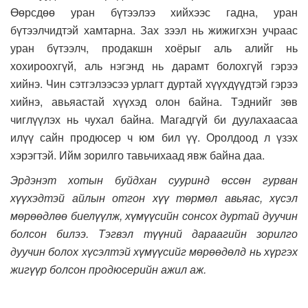
Өөрсдөө уран бүтээлээ хийхээс гадна, уран
бүтээлчидтэй хамтарна. Зах зээл нь жижигхэн учраас
уран бүтээлч, продакшн хоёрыг аль алийг нь
хохироохгүй, аль нэгэнд нь дарамт болохгүй гэрээ
хийнэ. Чин сэтгэлээсээ урлагт дуртай хүүхдүүдтэй гэрээ
хийнэ, авьяастай хүүхэд олон байна. Тэднийг зөв
чиглүүлэх нь чухал байна. Магадгүй би дуулахаасаа
илүү сайн продюсер ч юм бил үү. Оролдоод л үзэх
хэрэгтэй. Ийм зорилго тавьчихаад явж байна даа.
Эрдэнэт хотын буйдхан сууринд өссөн гурван
хүүхэдтэй айлын отгон хүү төрмөл авьяас, хүсэл
мөрөөдлөө биелүүлж, хүмүүсийн сонсох дуртай дуучин
болсон билээ. Тэгвэл түүний дараагийн зорилго
дуучин болох хүсэлтэй хүмүүсийг мөрөөдөлд нь хүргэх
жигүүр болсон продюсерийн ажил аж.