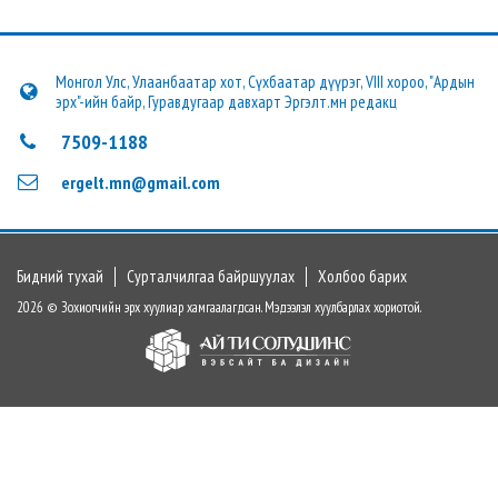
Монгол Улс, Улаанбаатар хот, Сүхбаатар дүүрэг, VIII хороо, "Ардын
эрх"-ийн байр, Гуравдугаар давхарт Эргэлт.мн редакц
7509-1188
ergelt.mn@gmail.com
Бидний тухай
Сурталчилгаа байршуулах
Холбоо барих
2026 © Зохиогчийн эрх хуулиар хамгаалагдсан. Мэдээлэл хуулбарлах хориотой.