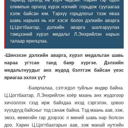
олимпын оргилд хүрэх нэгнийг горьдож суугаагаа
хэлж байсан юм. Тэрхүү горьдлогыг тээж яваа
шавь нарынх нь нэг хэсэг болох дэлхийн аварга
Ц.Цогтбаатар, дэлхийн аварга шалгаруулах
тэмцээний хүрэл медальт Л.Энхрийлэн нарын
талаар ярилцлаа.
-Шинэхэн дэлхийн аварга, хүрэл медальтан шавь
нараа угтсан танд баяр хүргэе. Дэлхийн
медальтнуудыг анх жүдод бэлтгэж байсан үеэс
яриагаа эхлэх үү?
-Баярлалаа, сэтгэгдэл туйлын өндөр байна.
Ц.Цогтбаатар, Л.Энхрийлэн хоёр маань анх жүдогоор
хичээллэх гээд ирж байхдаа ихэд сэргэлэн, цовоо
хүүхдүүд байсныг тод санаж байна. Тэд маань аав, ээж,
эмээ, өвөөгийн гар дээрээс л миний шавь нар болсон
доо. Харин Ц.Цогтбаатарын аав, ээж манай нутгийн