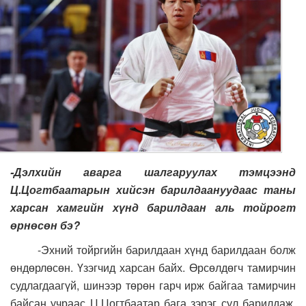
-Дэлхийн аварга шалгаруулах тэмцээнд
Ц.Цогтбаатарын хийсэн барилдаануудаас таны
харсан хамгийн хүнд барилдаан аль тойрогт
өрнөсөн бэ?
-Эхний тойргийн барилдаан хүнд барилдаан болж
өндөрлөсөн. Үзэгчид харсан байх. Өрсөлдөгч тамирчин
судлагдаагүй, шинээр төрөн гарч ирж байгаа тамирчин
байсан учраас Ц.Цогтбаатар бага зэрэг сул барилдаж,