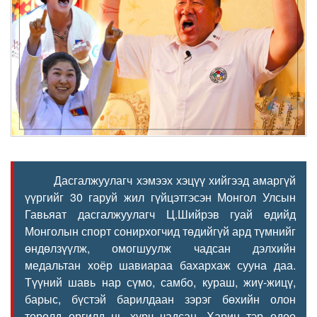
Дасгалжуулагч хэмээх хэцүү хийгээд амаргүй
үүргийг 30 гаруй жил гүйцэтгэсэн Монгол Улсын
Гавьяат дасгалжуулагч Ц.Шийрэв гуай өдийд
Монголын спорт сонирхогчид төдийгүй ард түмнийг
өндөлзүүлж, омогшуулж чадсан дэлхийн
медальтан хоёр шавиараа бахархаж сууна даа.
Түүний шавь нар сүмо, самбо, кураш, жиү-жицү,
барыс, бүстэй барилдаан зэрэг бөхийн олон
төрөлд оргилд нь хүрч чадсан. Харин тэр одоо