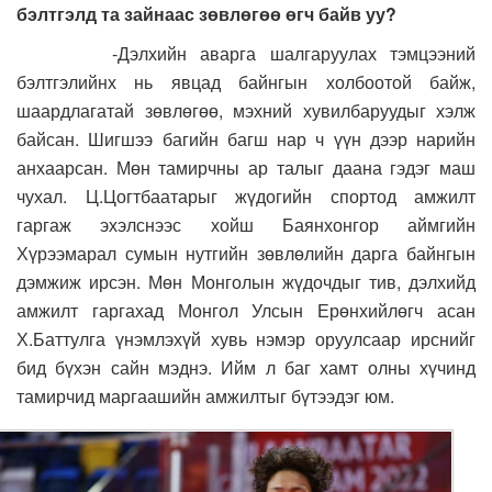
бэлтгэлд та зайнаас зөвлөгөө өгч байв уу?
-Дэлхийн аварга шалгаруулах тэмцээний
бэлтгэлийнх нь явцад байнгын холбоотой байж,
шаардлагатай зөвлөгөө, мэхний хувилбаруудыг хэлж
байсан. Шигшээ багийн багш нар ч үүн дээр нарийн
анхаарсан. Мөн тамирчны ар талыг даана гэдэг маш
чухал. Ц.Цогтбаатарыг жүдогийн спортод амжилт
гаргаж эхэлснээс хойш Баянхонгор аймгийн
Хүрээмарал сумын нутгийн зөвлөлийн дарга байнгын
дэмжиж ирсэн. Мөн Монголын жүдочдыг тив, дэлхийд
амжилт гаргахад Монгол Улсын Ерөнхийлөгч асан
Х.Баттулга үнэмлэхүй хувь нэмэр оруулсаар ирснийг
бид бүхэн сайн мэднэ. Ийм л баг хамт олны хүчинд
тамирчид маргаашийн амжилтыг бүтээдэг юм.