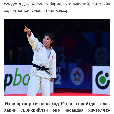
хүмүүс л дээ. Хоёулаа барилдах авьяастай, сэтгэлийн
хөдөлгөөнтэй. Одоо ч тийм хэвээр.
-Их спортоор хичээллэхэд 10 нас ч оройтдог гэдэг.
Харин Л.Энхрийлэн энэ насандаа хичээллэж