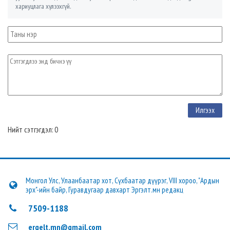
хариуцлага хүлээхгүй.
Нийт сэтгэгдэл: 0
Монгол Улс, Улаанбаатар хот, Сүхбаатар дүүрэг, VIII хороо, "Ардын
эрх"-ийн байр, Гуравдугаар давхарт Эргэлт.мн редакц
7509-1188
ergelt.mn@gmail.com