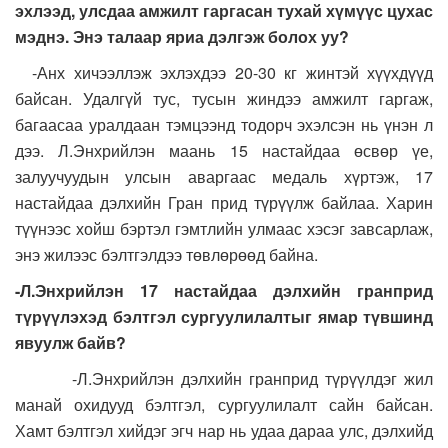
эхлээд, улсдаа амжилт гаргасан тухай хүмүүс цухас
мэднэ. Энэ талаар яриа дэлгэж болох уу?
-Анх хичээллэж эхлэхдээ 20-30 кг жинтэй хүүхдүүд
байсан. Удалгүй тус, тусын жиндээ амжилт гаргаж,
багаасаа уралдаан тэмцээнд тодорч эхэлсэн нь үнэн л
дээ. Л.Энхрийлэн маань 15 настайдаа өсвөр үе,
залуучуудын улсын аваргаас медаль хүртэж, 17
настайдаа дэлхийн Гран прид түрүүлж байлаа. Харин
түүнээс хойш бэртэл гэмтлийн улмаас хэсэг завсарлаж,
энэ жилээс бэлтгэлдээ төвлөрөөд байна.
-Л.Энхрийлэн 17 настайдаа дэлхийн гранприд
түрүүлэхэд бэлтгэл сургуулилалтыг ямар түвшинд
явуулж байв?
-Л.Энхрийлэн дэлхийн гранприд түрүүлдэг жил
манай охидууд бэлтгэл, сургуулилалт сайн байсан.
Хамт бэлтгэл хийдэг эгч нар нь удаа дараа улс, дэлхийд