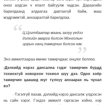
оноо алдсан ч ялалт байгуулж чадсан. Дараагийн
барилдаанд алдаагаа давтахгүй байж, маш
мэдрэмжтэй, анхааралтай барилдлаа.
Ц.Цогтбаатар маань залуу үедээ
дэлхийн аварга болсон Монголын
цорын ганц тамирчин болсон юм.
Энэ амжилтаараа өмнөх тамирчдаас онцлог боллоо.
-Дэлхийд нэрээ дансална гэдэг тамирчин бүрдд
тохиохгүй ховорхон тохиол шүү дээ. Одоо хоёр
тамирчин цаашид юуг түлхүү анхаарах нь чухал
вэ?
-Тэгэлгүй яахав, дэлхийд нэрээ дансалж үлдээсэн
нь сайн хэрэг. Гэхдээ амжилт гаргасан хойно, нэр