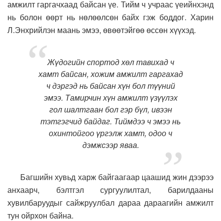
амжилт гаргачхаад байсан үе. Тийм ч учраас үеийнхэнд
нь болон өөрт нь нөлөөлсөн байх гэж боддог. Харин
Л.Энхрийлэн маань эмээ, өвөөтэйгөө өссөн хүүхэд.
Жүдогийн спортод хөл тавихад ч
хамт байсан, хожим амжилт гаргахад
ч дэргэд нь байсан хүн бол түүний
эмээ. Тамирчин хүн амжилт үзүүлэх
гол шалтгаан бол гэр бүл, ивээн
тэтгэгчид байдаг. Тиймдээ ч эмээ нь
охинтойгоо үргэлж хамт, одоо ч
дэмжсээр яваа.
Багшийн хувьд харж байгаагаар цаашид жин дээрээ
анхаарч, бэлтгэл сургуулилтал, барилдааны
хувилбаруудыг сайжруулбал дараа дараагийн амжилт
тун ойрхон байна.