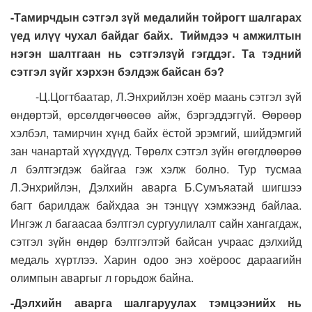
-Тамирчдын сэтгэл зүй медалийн тойрогт шалгарах
үед илүү чухал байдаг байх. Тиймдээ ч амжилтын
нэгэн шалтгаан нь сэтгэлзүй гэгддэг. Та тэдний
сэтгэл зүйг хэрхэн бэлдэж байсан бэ?
-Ц.Цогтбаатар, Л.Энхрийлэн хоёр маань сэтгэл зүй
өндөртэй, өрсөлдөгчөөсөө айж, бэргэддэггүй. Өөрөөр
хэлбэл, тамирчин хүнд байх ёстой эрэмгий, шийдэмгий
зан чанартай хүүхдүүд. Төрөлх сэтгэл зүйн өгөгдлөөрөө
л бэлтгэгдэж байгаа гэж хэлж болно. Тур тусмаа
Л.Энхрийлэн, Дэлхийн аварга Б.Сумъяатай шигшээ
багт барилдаж байхдаа эн тэнцүү хэмжээнд байлаа.
Ингэж л багаасаа бэлтгэл сургуулилалт сайн хангагдаж,
сэтгэл зүйн өндөр бэлтгэлтэй байсан учраас дэлхийд
медаль хүртлээ. Харин одоо энэ хоёроос дараагийн
олимпын аваргыг л горьдож байна.
-Дэлхийн аварга шалгаруулах тэмцээнийх нь