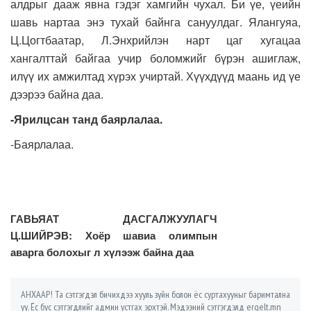
алдрыг дааж явна гэдэг хамгийн чухал. Би үе, үеийн
шавь нартаа энэ тухай байнга сануулдаг. Ялангуяа,
Ц.Цогтбаатар, Л.Энхрийлэн нарт цаг хугацаа
хангалттай байгаа учир боломжийг бүрэн ашиглаж,
илүү их амжилтад хүрэх учиртай. Хүүхдүүд маань ид үе
дээрээ байна даа.
-Ярилцсан танд баярлалаа.
-Баярлалаа.
ГАВЬЯАТ ДАСГАЛЖУУЛАГЧ
Ц.ШИЙРЭВ: Хоёр шавиа олимпын
аварга болохыг л хүлээж байна даа
АНХААР! Та сэтгэгдэл бичихдээ хууль зүйн болон ёс суртахууныг баримтална
уу. Ёс бус сэтгэгдлийг админ устгах эрхтэй. Мэдээний сэтгэгдэлд ergelt.mn