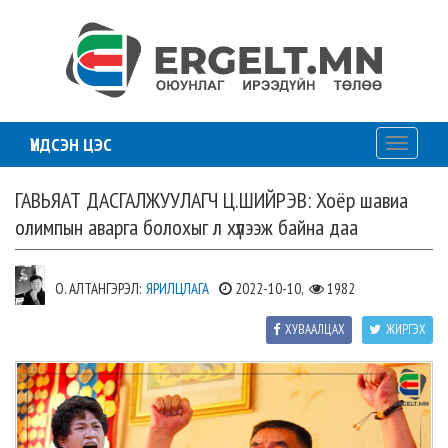
ҮНДСЭН ЦЭС
Toggle
navigati
ГАВЬЯАТ ДАСГАЛЖУУЛАГЧ Ц.ШИЙРЭВ: Хоёр шавиа
олимпын аварга болохыг л хүлээж байна даа
О. АЛТАНГЭРЭЛ:
ЯРИЛЦЛАГА
2022-10-10,
1982
ХУВААЛЦАХ
ЖИРГЭХ