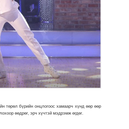
ийн төрөл бүрийн онцлогоос хамаарч хүнд өөр өөр
лохоор өөдрөг, эрч хүчтэй мэдрэмж өгдөг.