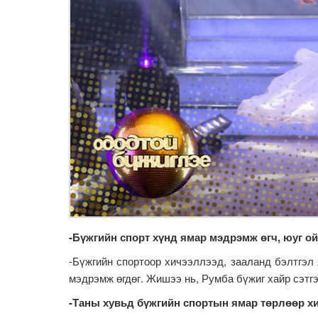
-Бүжгийн спорт хүнд ямар мэдрэмж өгч, юуг о
-Бүжгийн спортоор хичээллээд, зааланд бэлтгэл 
мэдрэмж өгдөг. Жишээ нь, Румба бүжиг хайр сэтгэ
-Таны хувьд бүжгийн спортын ямар төрлөөр х