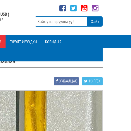
USD )
87
А
ГЭРЭЛТ ИРЭЭДҮЙ
КОВИД-19
 байлаа
ХУВААЛЦАХ
ЖИРГЭХ