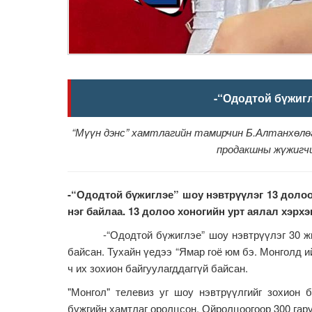
-“Ододтой бүжиг
“Мүүн дэнс” хамтлагийн тамирчин Б.Алтанхөлө
продакшны жүжигчи
-“Ододтой бүжиглэе” шоу нэвтрүүлэг 13 долоо
нэг байлаа. 13 долоо хоногийн урт аялал хэрх
-“Ододтой бүжиглэе” шоу нэвтрүүлэг 30 жилийн
байсан. Тухайн үедээ “Ямар гоё юм бэ. Монголд и
ч их зохион байгуулагддаггүй байсан.
"Монгол" телевиз уг шоу нэвтрүүлгийг зохион
бүжгийн хамтлаг оролцсон. Ойролцоогоор 300 гару