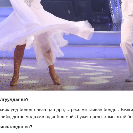
йлгуулдаг вэ?
хийх үед бодол санаа цэгцэрч, стрессгүй тайван болдог. Бүжг
лийн, дотно мэдрэмж өгдөг бол жайв бүжиг цоглог хэмнэлтэй бо
ичээллэдэг вэ?