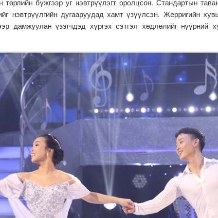
 төрлийн бүжгээр уг нэвтрүүлэгт оролцсон. Стандартын тава
гийг нэвтрүүлгийн дугааруудад хамт үзүүлсэн. Жерригийн хув
эр дамжуулан үзэгчдэд хүргэх сэтгэл хөдлөлийг нүүрний 