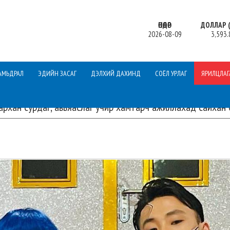
ӨНӨӨДӨР
ДОЛЛАР (
2026-08-09
3,593.
АМЬДРАЛ
ЭДИЙН ЗАСАГ
ДЭЛХИЙ ДАХИНД
СОЁЛ УРЛАГ
ЯРИЛЦЛАГ
рхан сурдаг, авьяаслаг учир хамтарч ажиллахад сайхан