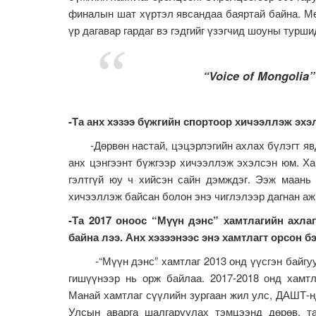
финалын шат хүртэл явсандаа баяртай байна. Мө
үр дагавар гардаг вэ гэдгийг үзэгчид шоуны турши
“Voice of Mongoli
-Та анх хэзээ бүжгийн спортоор хичээллэж эхэ
-Дөрвөн настай, цэцэрлэгийн ахлах бүлэгт явда
анх цэнгээнт бүжгээр хичээллэж эхэлсэн юм. Ха
гэлтгүй юу ч хийсэн сайн дэмждэг. Ээж маань
хичээллэж байсан болон энэ чиглэлээр дагнан аж
-Та 2017 оноос
“Мүүн дэнс” хамтлагийн ахла
байна лээ. Анх хэзээнээс энэ хамтлагт орсон б
-“Мүүн дэнс” хамтлаг 2013 онд үүсгэн байгуу
гишүүнээр нь орж байлаа. 2017-2018 онд хамтл
Манай хамтлаг сүүлийн зургаан жил улс, ДАШТ-н
Улсын аварга шалгаруулах тэмцээнд дөрөв, та