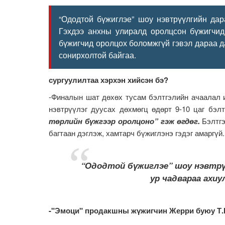
“Ододтой бүжиглэе” шоу нэвтрүүлгийн дар
Гэхдээ анхны улиралд оролцсон бүжигчид
бүжигчид оролцох боломжгүй гэвэл дараа д
сонирхолтой байгаа.
сургуулилтаа хэрхэн хийсэн бэ?
-Финалын шат дөхөх тусам бэлтгэлийн ачаалал и
нэвтрүүлэг дуусах дөхмөгц өдөрт 9-10 цаг бэл
төрлийн бүжгээр оролцоно” гэж өгдөг.
Бэлтгэ
багтаан дэглэж, хамтарч бүжиглэнэ гэдэг амаргүй
“Ододтой бүжиглэе” шоу нэвтрүү
ур чадвараа ахи
-"Эмоци" продакшны жүжигчин Жерри буюу Т.