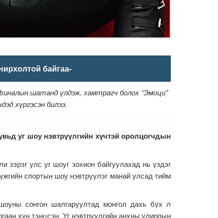
нирхолтой байгаа-
финалын шатанд үлдэж, хамтрагч болох “Эмоци”
эд хүргэсэн билээ.
хувьд уг шоу нэвтрүүлгийн хүчтэй оролцогчдын
зэрэг улс уг шоуг зохион байгуулахад нь үздэг
 бүжгийн спортын шоу нэвтрүүлэг манай улсад тийм
 шоуны сонгон шалгаруултад монгол дахь бүх л
ргаан хүн тэнцсэн. Уг нэвтрүүлгийн анхны улирлын