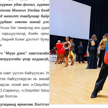
гурван удаа финал, гурван
амтлаг Монгол Улсдаа дээд
д амжилт тавдугаар байр
уудаас зөвхөн манай улс
Улсын баг тамирчид анх удаа
й харьцуулахад Азийн орны
д бидний бүжиг дэглэлт буюу
г.
ч “Мүүн дэнс” хамтлагийн
втрүүлгийн үеэр алдаагүй,
 хамт үүсгэн байгуулсан. Уг
гэж байгуулагдсан нь манай
агдсан эхний жил н.Оюунбат
 О.Саранхүү, н.Оюунбат багш
аг болсон.
хугацаанд өрнөлөө. Бэлтгэл