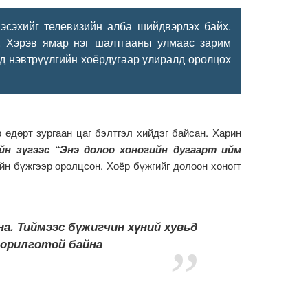
эсэхийг телевизийн алба шийдвэрлэх байх.
. Хэрэв ямар нэг шалтгааны улмаас зарим
д нэвтрүүлгийн хоёрдугаар улиралд оролцох
өдөрт зургаан цаг бэлтгэл хийдэг байсан. Харин
йн зүгээс “Энэ долоо хоногийн дугаарт ийм
йн бүжгээр оролцсон. Хоёр бүжгийг долоон хоногт
а. Тиймээс бүжигчин хүний хувьд
зорилготой байна