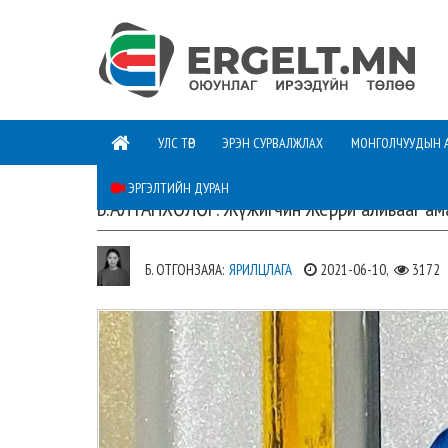
УЛС ТӨР
ЭРЭН СУРВАЛЖЛАХ
МОНГОЛЧУУДЫН 
ЭРГЭЛТИЙН ДУРАН
Б.АЛТАНХӨЛӨГ: Жүжигчин Жерри аливааг ама
Б. ОТГОНЗАЯА:
ЯРИЛЦЛАГА
2021-06-10,
3172