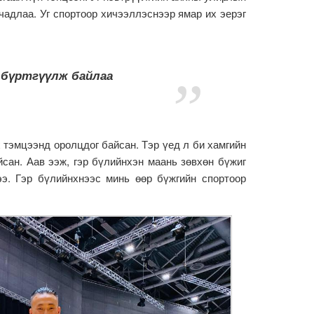
адлаа. Уг спортоор хичээллэснээр ямар их эерэг
р бүртгүүлж байлаа
тэмцээнд оролцдог байсан. Тэр үед л би хамгийн
сан. Аав ээж, гэр бүлийнхэн маань зөвхөн бүжиг
э. Гэр бүлийнхнээс минь өөр бүжгийн спортоор