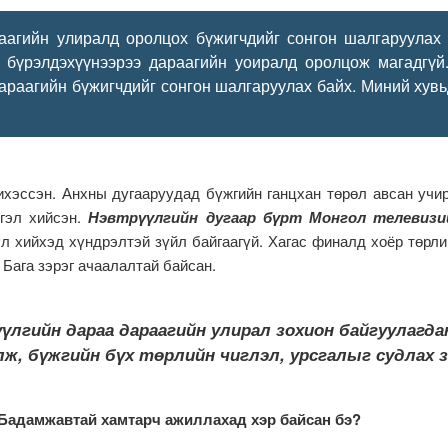
аагийн улиралд оролцох бүжигчдийг сонгон шалгаруулах 
 бүрэлдэхүүнээрээ дараагийн уоиралд оролцож магадгүй
араагийн бүжигчдийг сонгон шалгаруулах байх. Миний хувь
хэссэн. Анхны дугааруудад бүжгийн ганцхан төрөл авсан учир 
тгэл хийсэн.
Нэвтрүүлгийн дугаар бүрт Монгол телевизи
л хийхэд хүндрэлтэй зүйл байгаагүй. Хагас финалд хоёр төрли
. Бага зэрэг ачаалалтай байсан.
лгийн дараа дараагийн улирал зохион байгуулагдан
улж, бүжгийн бүх төрлийн чиглэл, урсгалыг судлах 
Бадамжавтай хамтарч ажиллахад хэр байсан бэ?