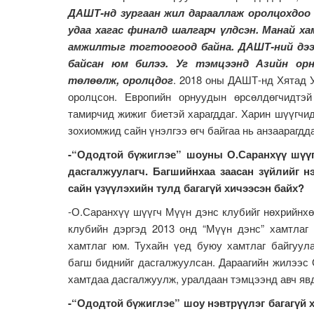
ДАШТ-нд зургаан жил дарааллаж оролцохдоо 
удаа хагас финалд шалгарч үлдсэн. Манай х
амжилтыг тогтоогоод байна. ДАШТ-ний дээ
байсан юм билээ. Уг тэмцээнд Азийн орн
төлөөлж, оролцдог
. 2018 оны ДАШТ-нд Хятад 
оролцсон. Европийн орнуудын өрсөлдөгчидтэ
тамирчид жижиг биетэй харагддаг. Харин шүүгчи
зохиомжид сайн үнэлгээ өгч байгаа нь анзаарагдда
-“Ододтой бүжиглэе” шоуны О.Саранхүү шүүг
дасгалжуулагч. Багшийнхаа заасан зүйлийг нэ
сайн үзүүлэхийн тулд багагүй хичээсэн байх?
-О.Саранхүү шүүгч Мүүн дэнс клубийг нөхрийнхөө
клубийн дэргэд 2013 онд “Мүүн дэнс” хамтлаг 
хамтлаг юм. Тухайн үед буюу хамтлаг байгуул
багш биднийг дасгалжуулсан. Дараагийн жилээс
хамтдаа дасгалжуулж, уралдаан тэмцээнд авч явд
-“Ододтой бүжиглэе” шоу нэвтрүүлэг багагүй 