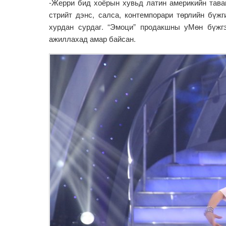
-Жерри бид хоёрын хувьд латин америкийн таван
стрийт дэнс, салса, контемпорари төрлийн бүж
хурдан сурдаг. “Эмоци” продакшны уМөн бүжгэ
ажиллахад амар байсан.