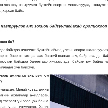
н энэ шоу нэвтрүүлэг бүжгийн спортыг монголчуудад таниулж ч
д харсан байх.
a” нэвтрүүлэг анх зохион байгуулагдахад оролцохоо
лсэн бэ?
г байхдаа цэнгээнт бүжгийн аймаг, улсын аварга шалгаруулах 
врын баярын тэмцээнээс багагүй шагнал авч, байр эзэлдэг бай
 оюутан байхдаа баллетаар хичээллэдэг байсан юм байна лэ
илладаг хүн байхгүй.
гчаар ажиллаж эхэлсэн юм
э?
лагдсан. Миний хувьд анхны
агийн ахлагчаар ажилласан.
д тасралтгүй оролцож байна.
ван удаа түрүүлсэн. Харин