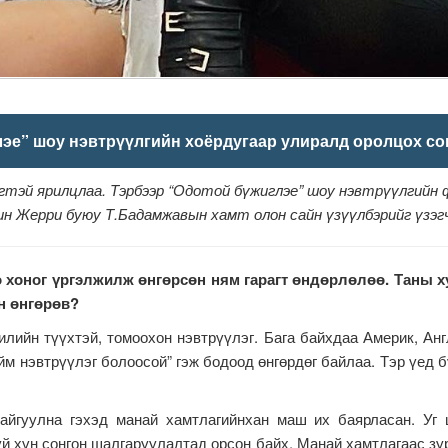
лэе” шоу нэвтрүүлгийн хоёрдугаар улиралд оролцох со
гтэй ярилцлаа. Тэрбээр “Одотой бүжиглэе” шоу нэвтрүүлгийн 
н Жерри буюу Т.Бадамжавын хамт олон сайн үзүүлбэрийг үзэгчд
 хоног үргэлжилж өнгөрсөн ням гарагт өндөрлөлөө. Таны 
эн өнгөрөв?
 түүхтэй, томоохон нэвтрүүлэг. Бага байхдаа Америк, Англи 
йм нэвтрүүлэг болоосой” гэж бодоод өнгөрдөг байлаа. Тэр үед
 байгуулна гэхэд манай хамтлагийнхан маш их баярласан. Уг
й хүн сонгон шалгаруулалтад орсон байх. Манай хамтлагаас зу