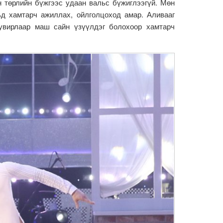
н төрлийн бүжгээс удаан вальс бүжиглээгүй. Мөн
ьд хамтарч ажиллах, ойлголцоход амар. Аливааг
хувирлаар маш сайн үзүүлдэг болохоор хамтарч