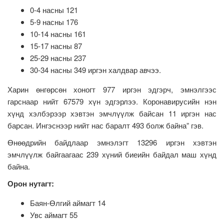
0-4 насны 121
5-9 насны 176
10-14 насны 161
15-17 насны 87
25-29 насны 237
30-34 насны 349 иргэн халдвар авчээ.
Харин өнгөрсөн хоногт 977 иргэн эдгэрч, эмнэлгээс
гарснаар нийт 67579 хүн эдгэрлээ. Коронавирусийн нэн
хүнд хэлбэрээр хэвтэн эмчлүүлж байсан 11 иргэн нас
барсан. Ингэснээр нийт нас баралт 493 болж байна” гэв.
Өнөөдрийн байдлаар эмнэлэгт 13296 иргэн хэвтэн
эмчлүүлж байгаагаас 239 хүний биеийн байдал маш хүнд
байна.
Орон нутагт:
Баян-Өлгий аймагт 14
Увс аймагт 55