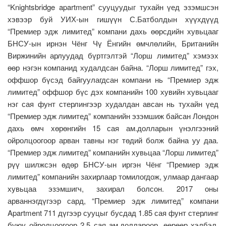
“Knightsbridge apartment” сууцуудыг тухайн үед эзэмшсэн
хэвээр буй УИХ-ын гишүүн С.Батболдын хүүхдүүд
“Премиер эдж лимитед” компани дахь өөрсдийн хувьцааг
БНСУ-ын ирнэн Чёнг Чү Ёнгийн өмчлөлийн, Британийн
Виржинийн арлуудад бүртгэлтэй “Лорш лимитед” хэмээх
өөр нэгэн компанид худалдсан байна. “Лорш лимитед” гэх,
оффшор бүсэд байгуулагдсан компани нь “Премиер эдж
лимитед” оффшор бүс дэх компанийн 100 хувийн хувьцааг
нэг сая фунт стерлингээр худалдан авсан нь тухайн үед
“Премиер эдж лимитед” компанийн эзэмшиж байсан Лондон
дахь өмч хөрөнгийн 15 сая ам.долларын үнэлгээний
ойролцоогоор арван тавны нэг төдий болж байна уу даа.
“Премиер эдж лимитед” компанийн хувьцаа “Лорш лимитед”
рүү шилжсэн өдөр БНСУ-ын иргэн Чёнг “Премиер эдж
лимитед” компанийн захирлаар томилогдож, улмаар дангаар
хувьцаа эзэмшигч, захирал болсон. 2017 оны
арваннэгдүгээр сард, “Премиер эдж лимитед” компани
Apartment 711 дүгээр сууцыг бусдад 1.85 сая фунт стерлинг
буюу ойролцоогоор 2.5 сая ам.доллароор, өөрөөр хэлбэл,