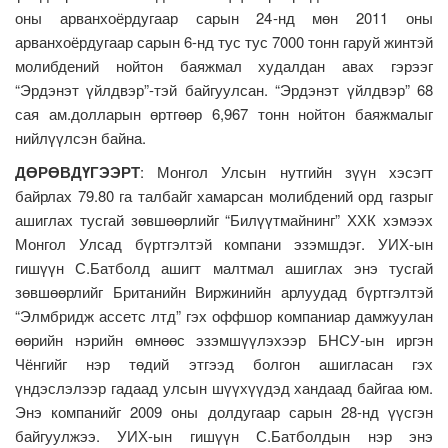
оны арванхоёрдугаар сарын 24-нд мөн 2011 оны
арванхоёрдугаар сарын 6-нд тус тус 7000 тонн гаруй жинтэй
молибдений нойтон баяжмал худалдан авах гэрээг
“Эрдэнэт үйлдвэр”-тэй байгуулсан. “Эрдэнэт үйлдвэр” 68
сая ам.долларын өртгөөр 6,967 тонн нойтон баяжмалыг
нийлүүлсэн байна.
ДӨРӨВДҮГЭЭРТ
: Монгол Улсын нутгийн зүүн хэсэгт
байрлах 79.80 га талбайг хамарсан молибдений орд газрыг
ашиглах тусгай зөвшөөрлийг “Билүүтмайнинг” ХХК хэмээх
Монгол Улсад бүртгэлтэй компани эзэмшдэг. УИХ-ын
гишүүн С.Батболд ашигт малтмал ашиглах энэ тусгай
зөвшөөрлийг Британийн Виржинийн арлуудад бүртгэлтэй
“Элмбридж ассетс лтд” гэх оффшор компаниар дамжуулан
өөрийн нэрийн өмнөөс эзэмшүүлэхээр БНСУ-ын иргэн
Чёнгийг нэр төдий этгээд болгон ашигласан гэх
үндэслэлээр гадаад улсын шүүхүүдэд хандаад байгаа юм.
Энэ компанийг 2009 оны долдугаар сарын 28-нд үүсгэн
байгуулжээ. УИХ-ын гишүүн С.Батболдын нэр энэ