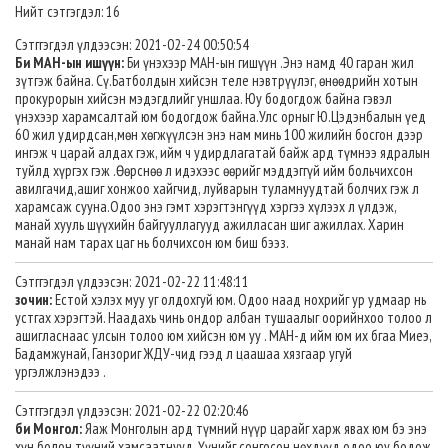
Нийт сэтгэгдэл: 16
Сэтггэгдэл үлдээсэн: 2021-02-24 00:50:54
Би МАН-ын ишүүн:
Би үнэхээр МАН-ын гишүүн .Энэ намд 40 гаран жил
зүтгэж байна. Сү.Батболдын хийсэн теле нэвтрүүлэг, өнөөдрийн хотын
прокурорын хийсэн мэдэгдлийг уншлаа. Юу бодогдож байна гэвэл
үнэхээр харамсалтай юм бодогдож байна.Улс орныг Ю.Цэдэнбалын үед
60 жил удирдсан,мөн хөгжүүлсэн энэ нам минь 100 жилийн босгон дээр
ингэж ч царай алдах гэж, ийм ч удирдлагатай байж ард түмнээ ядралын
туйлд хүргэх гэж .Өөрснөө л идэхээс өөрийг мэддэггүй ийм больчихсон
авилгачид,ашиг хонжоо хайгчид, луйварын туламнуудтай болчих гэж л
харамсаж сууна.Одоо энэ гэмт хэрэгтэнгүүд хэргээ хүлээх л үлдэж,
манай хууль шүүхийн байгууллагууд ажилласан шиг ажиллах. Харин
манай нам тарах цаг нь болчихсон юм биш бээз.
Сэтггэгдэл үлдээсэн: 2021-02-22 11:48:11
зочин:
Естой хэлэх муу уг олдохгуй юм. Одоо наад нохрийг ур удмаар нь
устгах хэрэгтэй. Наадахь чинь ондор албан тушаалыг оорийнхоо толоо л
ашигласнаас улсын толоо юм хийсэн юм уу . МАН-д ийм юм их бгаа Миеэ,
Бадамжунай, Ганзориг ЖДУ-чид гээд л цаашаа хязгаар угуй
ургэлжлэнэдээ .
Сэтггэгдэл үлдээсэн: 2021-02-22 02:20:46
би Монгол:
Яаж Монголын ард түмний нүүр царайг харж явах юм бэ энэ
хүн болон түүний хамсаатнууд. Үүнийг сонгосон нөхдүүд одоо юу бодож