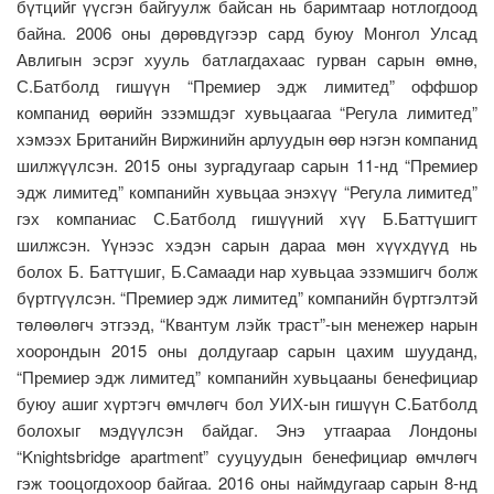
бүтцийг үүсгэн байгуулж байсан нь баримтаар нотлогдоод
байна. 2006 оны дөрөвдүгээр сард буюу Монгол Улсад
Авлигын эсрэг хууль батлагдахаас гурван сарын өмнө,
С.Батболд гишүүн “Премиер эдж лимитед” оффшор
компанид өөрийн эзэмшдэг хувьцаагаа “Регула лимитед”
хэмээх Британийн Виржинийн арлуудын өөр нэгэн компанид
шилжүүлсэн. 2015 оны зургадугаар сарын 11-нд “Премиер
эдж лимитед” компанийн хувьцаа энэхүү “Регула лимитед”
гэх компаниас С.Батболд гишүүний хүү Б.Баттүшигт
шилжсэн. Үүнээс хэдэн сарын дараа мөн хүүхдүүд нь
болох Б. Баттүшиг, Б.Самаади нар хувьцаа эзэмшигч болж
бүртгүүлсэн. “Премиер эдж лимитед” компанийн бүртгэлтэй
төлөөлөгч этгээд, “Квантум лэйк траст”-ын менежер нарын
хоорондын 2015 оны долдугаар сарын цахим шууданд,
“Премиер эдж лимитед” компанийн хувьцааны бенефициар
буюу ашиг хүртэгч өмчлөгч бол УИХ-ын гишүүн С.Батболд
болохыг мэдүүлсэн байдаг. Энэ утгаараа Лондоны
“Knightsbridge apartment” сууцуудын бенефициар өмчлөгч
гэж тооцогдохоор байгаа. 2016 оны наймдугаар сарын 8-нд