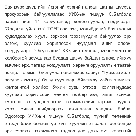
Баянзүрх дүүргийн Иргэний хэргийн анхан шатны шүүхэд
прокурорын байгууллагаас УИХ-ын гишүүн С.Батболд
нарын нийт 14 хариуцагчид холбогдуулан, нэгдүгээрт,
“Эрдэнэт үйлдвэр” ТӨҮГ-аас зэс, молибдений баяжмалыг
худалдаалах хууль зөрчсөн гэрээнүүдийг байгуулах эрх
олгож, хуулиар хориглосон нуугдмал ашиг олсон,
хоёрдугаарт, “Оюутолгой” ХХК-ийн өмчлөл, менежменттэй
холбоотой асуудлаар бусдад давуу байдал олгож, ийнхүү
өмчлөх эрх, татвар ногдуулалт, хөрөнгө оруулалтын таатай
нөхцөл горимыг бүрдүүлэн өгснийхөө хариуд “Туркойз хилл
ресурс лимитед” буюу хуучнаар “Айвенхоу майнз лимитед
компанитай холбоо бүхий хувь этгээд, компаниудаас
хуулиар хориглосон мөнгөн төлбөр авч, ашиг хонжоо
хүртсэн гэх үндэслэлтэй нэхэмжлэлийг гаргаж, шүүхэд
хэрэг хянан шийдвэрлэх ажиллагаа явагдаж байна.
Одоогоор УИХ-ын гишүүн С.Батболд, түүний төлөөний
этгээд байж болзошгүй хүн, хуулийн этгээдэд холбогдох
эрх сэргээх нэхэмжлэл, гадаад улс дахь өмч хөрөнгийг