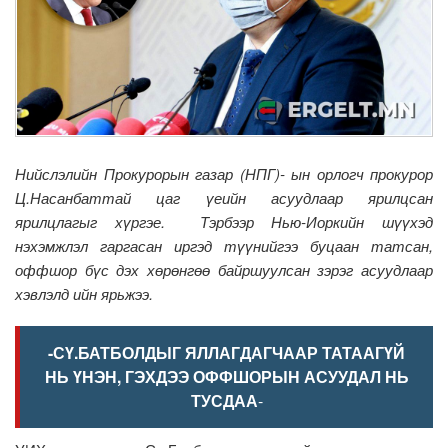
Нийслэлийн Прокурорын газар (НПГ)- ын орлогч прокурор
Ц.Насанбаттай цаг үеийн асуудлаар ярилцсан
ярилцлагыг хүргэе. Тэрбээр Нью-Иоркийн шүүхэд
нэхэмжлэл гаргасан иргэд түүнийгээ буцаан татсан,
оффшор бүс дэх хөрөнгөө байршуулсан зэрэг асуудлаар
хэвлэлд ийн ярьжээ.
-СҮ.БАТБОЛДЫГ ЯЛЛАГДАГЧААР ТАТААГҮЙ
НЬ ҮНЭН,
ГЭХДЭЭ ОФФШОРЫН АСУУДАЛ НЬ
ТУСДАА
-