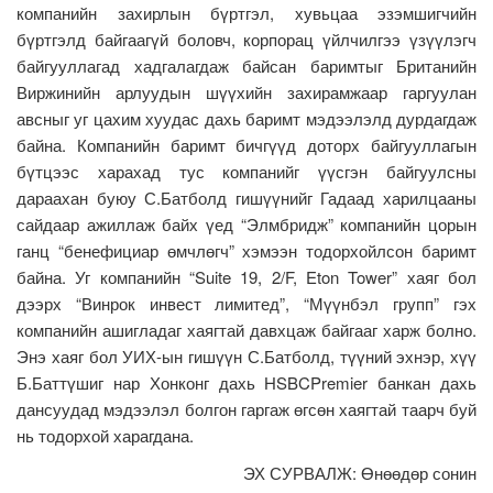
компанийн захирлын бүртгэл, хувьцаа эзэмшигчийн
бүртгэлд байгаагүй боловч, корпорац үйлчилгээ үзүүлэгч
байгууллагад хадгалагдаж байсан баримтыг Британийн
Виржинийн арлуудын шүүхийн захирамжаар гаргуулан
авсныг уг цахим хуудас дахь баримт мэдээлэлд дурдагдаж
байна. Компанийн баримт бичгүүд доторх байгууллагын
бүтцээс харахад тус компанийг үүсгэн байгуулсны
дараахан буюу С.Батболд гишүүнийг Гадаад харилцааны
сайдаар ажиллаж байх үед “Элмбридж” компанийн цорын
ганц “бенефициар өмчлөгч” хэмээн тодорхойлсон баримт
байна. Уг компанийн “Suite 19, 2/F, Eton Tower” хаяг бол
дээрх “Винрок инвест лимитед”, “Мүүнбэл групп” гэх
компанийн ашигладаг хаягтай давхцаж байгааг харж болно.
Энэ хаяг бол УИХ-ын гишүүн С.Батболд, түүний эхнэр, хүү
Б.Баттүшиг нар Хонконг дахь HSBCPremier банкан дахь
дансуудад мэдээлэл болгон гаргаж өгсөн хаягтай таарч буй
нь тодорхой харагдана.
ЭХ СУРВАЛЖ: Өнөөдөр сонин