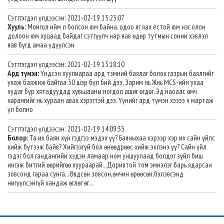
Сэтггэгдэл үлдээсэн: 2021-02-19 15:23:07
Хууль:
Монгол ийм л болсон юм байна, одоо яг яах ёстой юм нэг олон
долоон юм хуцаад байдаг сэтгүүлч нар яав өдөр тутмын сонин хэвлэл
яав бүгд амаа үдүүлсэн
Сэтггэгдэл үлдээсэн: 2021-02-19 15:18:10
Ард түмэн:
Үндсэн хуулиараа ард тзмний баялаг болох газрын баялгийг
ухаж баяжиж байгаа 30 шэр бүл бий дээ. Зарим нь Жнь MCS-ийн ухаа
худаг бүр хятадуудад хувьцааны ногдол ашиг өгдөг. Эд наоаас өмч
хөрангийг нь хураан авах хэрэгтэй дээ. Үүнийг ард түмэн хэзээ ч мартаж
үл болно
Сэтггэгдэл үлдээсэн: 2021-02-19 14:09:33
Болор:
Та их баян хүн гэдгээ мэдэх үү? Баяныхаа хэрээр хэр их сайн үйлс
хийж бүтээж байв? Хийгээгүй бол өнөөдрөөс хийж эхлэнэ үү? Сайн үйл
гэдэг бол гандангийн хэдэн ламаар ном уншуулаад болдог зүйл биш
ингэж битгий өөрийгөө хуураарай...Доривтой том эмнэлэг барь ядарсан
зовсонд гараа сунга...Өвдсөн зовсон,өнчин өрөөсөн,бэлэвсэнд
нигүүлсэнгүй хандаж өглөг өг...