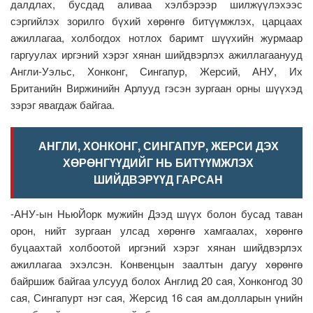
далдлах, бусдад аливаа хэлбэрээр шилжүүлэхээс
сэргийлэх зорилго бүхий хөрөнгө битүүмжлэх, царцаах
ажиллагаа, холбогдох нотлох баримт шүүхийн журмаар
гаргуулах иргэний хэрэг хянан шийдвэрлэх ажиллагаанууд
Англи-Уэльс, Хонконг, Сингапур, Жерсий, АНУ, Их
Британийн Виржинийн Арлууд гэсэн зургаан орны шүүхэд
зэрэг явагдаж байгаа.
АНГЛИ, ХОНКОНГ, СИНГАПУР, ЖЕРСИ ДЭХ
ХӨРӨНГҮҮДИЙГ НЬ БИТҮҮМЖЛЭХ
ШИЙДВЭРҮҮД ГАРСАН
-АНУ-ын НьюЙорк мужийн Дээд шүүх болон бусад таван
орон, нийт зургаан улсад хөрөнгө хамгаалах, хөрөнгө
буцаахтай холбоотой иргэний хэрэг хянан шийдвэрлэх
ажиллагаа эхэлсэн. Конвенцын заалтын дагуу хөрөнгө
байршиж байгаа улсууд болох Англид 20 сая, Хонконгод 30
сая, Сингапурт нэг сая, Жерсид 16 сая ам.долларын үнийн