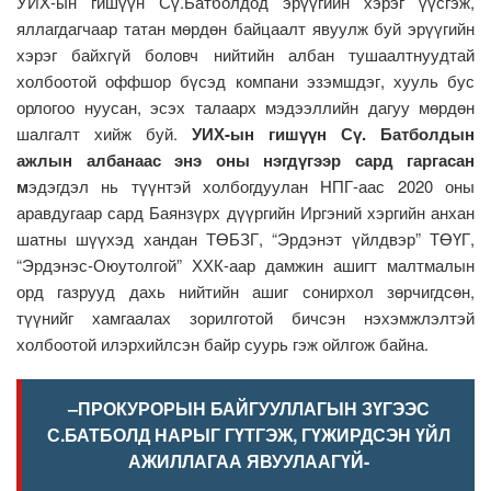
УИХ-ын гишүүн Сү.Батболдод эрүүгийн хэрэг үүсгэж,
яллагдагчаар татан мөрдөн байцаалт явуулж буй эрүүгийн
хэрэг байхгүй боловч нийтийн албан тушаалтнуудтай
холбоотой оффшор бүсэд компани эзэмшдэг, хууль бус
орлогоо нуусан, эсэх талаарх мэдээллийн дагуу мөрдөн
шалгалт хийж буй.
УИХ-ын гишүүн Сү. Батболдын
ажлын албанаас энэ оны нэгдүгээр сард гаргасан
м
эдэгдэл нь түүнтэй холбогдуулан НПГ-аас 2020 оны
аравдугаар сард Баянзүрх дүүргийн Иргэний хэргийн анхан
шатны шүүхэд хандан ТӨБЗГ, “Эрдэнэт үйлдвэр” ТӨҮГ,
“Эрдэнэс-Оюутолгой” ХХК-аар дамжин ашигт малтмалын
орд газрууд дахь нийтийн ашиг сонирхол зөрчигдсөн,
түүнийг хамгаалах зорилготой бичсэн нэхэмжлэлтэй
холбоотой илэрхийлсэн байр суурь гэж ойлгож байна.
–ПРОКУРОРЫН БАЙГУУЛЛАГЫН ЗҮГЭЭС
С.БАТБОЛД НАРЫГ ГҮТГЭЖ, ГҮЖИРДСЭН ҮЙЛ
АЖИЛЛАГАА ЯВУУЛААГҮЙ-