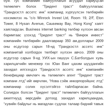
буй. Тус компанийн байгууллагын асуудал хариуцсан
төлөөлөгч болох “Тридент траст” байгууллагаас
“Грандкэстл ассетс инк” компанид хүргүүлсэн төлбөрийн
нэхэмжлэх нь “c/o Winrock Invest Ltd, Room 19, 2/F, Eton
Tower, 8 Hysan Avenue, Causeway Bay, Hong Kong” хаягт
хаяглагдсан. Business internet banking төлбөр хүлээн авсан
баримтаас үзэхэд “Тридент траст” нь “Винрок инвест”
компанийн төлбөрийн даалгавраар 350 ам.долларыг 2009
оны есдүгээр сарын 18-нд “Грандкэстл ассетс инк”
компанитай холбогдох төлбөрт хүлээн авчээ. 2009 оны
есдүгээр сарын 9-нд УИХ-ын гишүүн С.Батболдын хувь
харилцагчийн менежер гэх Юан Ванг цахим шуудангийн
захидал илгээхдээ “Грандкэстл ассетс инк” компанийн
бенефициар өмчлөгч нь төлөөлөгч агент “Тридент траст
компани лтд”-ийг өөрчлөн, “Нова сэйж инкорпорэйшнс лтд”
компаниар солих хүсэлтэйгээ тайлбарласан байна.
Солигдох болсон “Тридент траст” төлөөлөгч байгууллагын
ажилтнууд өөрсдийн дотоод захидал харилцаандаа,
“хувийн байдлыг нь магадлан судлах талаар бидний тавьж