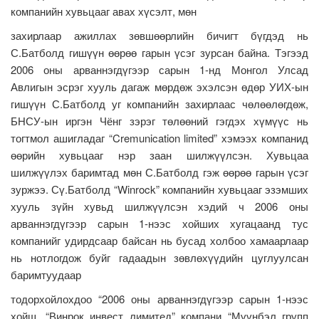
компанийн хувьцааг авах хүсэлт, мөн
захирлаар ажиллах зөвшөөрлийн бичигт бүгдэд нь
С.Батболд гишүүн өөрөө гарын үсэг зурсан байна. Тэгээд
2006 оны арваннэгдүгээр сарын 1-нд Монгол Улсад
Авлигын эсрэг хууль дагаж мөрдөж эхэлсэн өдөр УИХ-ын
гишүүн С.Батболд уг компанийн захирлаас чөлөөлөгдөж,
БНСУ-ын иргэн Чёнг зэрэг төлөөний гэгдэх хүмүүс нь
тогтмол ашигладаг “Cremunication limited” хэмээх компанид
өөрийн хувьцааг нэр заан шилжүүлсэн. Хувьцаа
шилжүүлэх баримтад мөн С.Батболд гэж өөрөө гарын үсэг
зуржээ. Сү.Батболд “Winrock” компанийн хувьцааг эзэмших
хууль зүйн хувьд шилжүүлсэн хэдий ч 2006 оны
арваннэгдүгээр сарын 1-нээс хойших хугацаанд тус
компанийг удирдсаар байсан нь бусад холбоо хамаарлаар
нь нотлогдож буйг гадаадын зөвлөхүүдийн цуглуулсан
баримтуудаар
тодорхойлохдоо “2006 оны арваннэгдүгээр сарын 1-нээс
хойш, “Винрок инвест лимитед” компани “Мүүнбэл групп