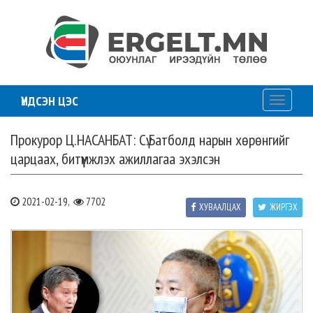
ҮНДСЭН ЦЭС
Toggle
navigati
Прокурор Ц.НАСАНБАТ: Сү.Батболд нарын хөрөнгийг
царцаах, битүүмжлэх ажиллагаа эхэлсэн
2021-02-19,
7702
ХУВААЛЦАХ
ЖИРГЭХ