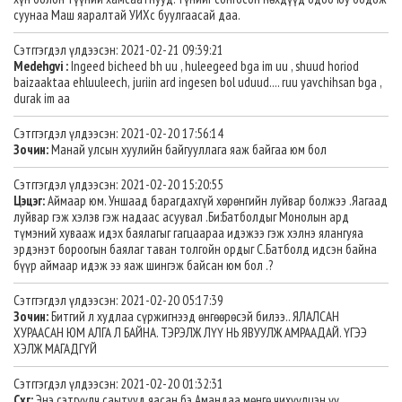
суунаа Маш яаралтай УИХс буулгаасай даа.
Сэтггэгдэл үлдээсэн: 2021-02-21 09:39:21
Medehgvi :
Ingeed bicheed bh uu , huleegeed bga im uu , shuud horiod
baizaaktaa ehluuleech, juriin ard ingesen bol uduud.... ruu yavchihsan bga ,
durak im aa
Сэтггэгдэл үлдээсэн: 2021-02-20 17:56:14
Зочин:
Манай улсын хуулийн байгууллага яаж байгаа юм бол
Сэтггэгдэл үлдээсэн: 2021-02-20 15:20:55
Цэцэг:
Аймаар юм. Уншаад барагдахгүй хөрөнгийн луйвар болжээ .Яагаад
луйвар гэж хэлэв гэж надаас асуувал .Би:Батболдыг Монолын ард
түмэний хувааж идэх баялагыг гагцаараа идэжээ гэж хэлнэ ялангуяа
эрдэнэт бороогын баялаг таван толгойн ордыг С.Батболд идсэн байна
бүүр аймаар идэж ээ яаж шингэж байсан юм бол .?
Сэтггэгдэл үлдээсэн: 2021-02-20 05:17:39
Зочин:
Битгий л худлаа сүржигнээд өнгөөрөсэй билээ.. ЯЛАЛСАН
ХУРААСАН ЮМ АЛГА Л БАЙНА. ТЭРЭЛЖ ЛҮҮ НЬ ЯВУУЛЖ АМРААДАЙ. ҮГЭЭ
ХЭЛЖ МАГАДГҮЙ
Сэтггэгдэл үлдээсэн: 2021-02-20 01:32:31
Схг:
Энэ сэтгүүлч саытууд яасан бэ.Амандаа мөнгө чихүүлцэн үү