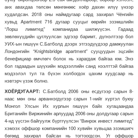
анх авахдаа төлсөн мөнгөнөөс хоёр дахин илүү үнээр
худалдсан. 2018 оны наймдугаар сард захирал Чёнгийн
хувьд Apartment 716 дугаар сууцыг өөрийн эзэмшлийн
“Лорш лимитед” компанидаа шилжүүсэн. Гадаад
зөвлөхүүдийн цуглуулсан эдгээр баримт, дүгнэлтээр бол
УИХ-ын гишүүн С.Батболд дээрх этгээдүүдээр дамжуулан
Лондонгийн “Knightsbridge apartment” сууцуудын эцсийн
бенефициар өмчлөгч болох нь харагдаж байгаа юм. Энэ
бол гадаадын шүүхийн мэдээллийн санд нээлттэй байгаа
мэдээлэл тул та бүхэн холбогдох цахим хуудсаар нь
нэвтэрч үзэж болно.
ХОЁРДУГААРТ:
С.Батболд 2006 оны есдүгээр сарын 8-
наас мөн оны арваннэгдүгээр сарын 1-нийг хүртэл буюу
Монгол Улсын Их хурлын гишүүн байх хугацаандаа
Британийн Виржинийн арлуудад 2006 оны долдугаар сарын
4-нд үүсгэн байгуулж бүртгүүлсэн “Винрок инвест лимитед”
хэмээх оффшор компаниийн 100 хувийн хувьцаа эзэмшигч
бөгөөд захирал байсан нь тогтоогдсон. Уг оффшор