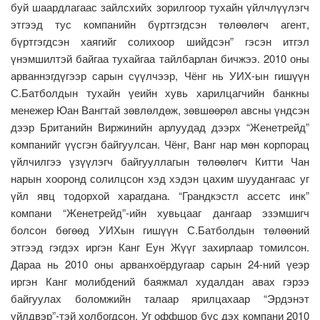
буй шаардлагаас зайлсхийх зорилгоор тухайн үйлчлүүлэгч
этгээд тус компанийн бүртгэгдсэн төлөөлөгч агент,
бүртгэгдсэн хаягийг солихоор шийдсэн” гэсэн итгэл
үнэмшилтэй байгаа тухайгаа тайлбарлан бичжээ. 2010 оны
арваннэгдүгээр сарын сүүлчээр, Чёнг нь УИХ-ын гишүүн
С.Батболдын тухайн үеийн хувь харилцагчийн банкны
менежер Юан Вангтай зөвлөлдөж, зөвшөөрөл авсны үндсэн
дээр Британийн Виржинийн арлуудад дээрх “Женетрейд”
компанийг үүсгэн байгуулсан. Чёнг, Ванг нар мөн корпорац
үйлчилгээ үзүүлэгч байгууллагын төлөөлөгч Китти Чан
нарын хооронд солилцсон хэд хэдэн цахим шуудангаас уг
үйл явц тодорхой харагдана. “Грандкэстл ассетс инк”
компани “Женетрейд”-ийн хувьцааг дангаар эзэмшигч
болсон бөгөөд УИХын гишүүн С.Батболдын төлөөний
этгээд гэгдэх иргэн Канг Еун Жүүг захирлаар томилсон.
Дараа нь 2010 оны арванхоёрдугаар сарын 24-ний үеэр
иргэн Канг молибдений баяжмал худалдан авах гэрээ
байгуулах боломжийн талаар ярилцахаар “Эрдэнэт
үйлдвэр”-тэй холбогдсон. Уг оффшор бүс дэх компани 2010