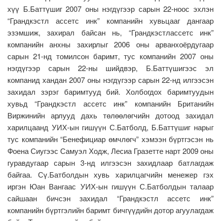
хүү Б.Баттүшиг 2007 оны нэгдүгээр сарын 22-ноос эхлэн
“Грандкэстл ассетс инк” компанийн хувьцааг дангаар
эзэмшиж, захирал байсан нь, “Грандкэстлассетс инк”
компанийн анхны захирлыг 2006 оны арванхоёрдугаар
сарын 21-нд томилсон баримт, тус компанийн 2007 оны
нэгдүгээр сарын 22-ны шийдвэр, Б.Баттүшигээс эл
компанид хандан 2007 оны нэгдүгээр сарын 22-нд илгээсэн
захидал зэрэг баримтууд бий. Холбогдох баримтуудын
хувьд “Грандкэстл ассетс инк” компанийн Британийн
Виржинийн арлууд дахь төлөөлөгчийн дотоод захидал
харилцаанд УИХ-ын гишүүн С.Батболд, Б.Баттүшиг нарыг
тус компанийн “Бенефициар өмчлөгч” хэмээн бүртгэсэн нь
Фоена Сиугээс Самуэл Ходж, Лесиа Гразетте нарт 2009 оны
гуравдугаар сарын 3-нд илгээсэн захидлаар батлагдаж
байгаа. Сү.Батболдын хувь харилцагчийн менежер гэх
иргэн Юан Вангаас УИХ-ын гишүүн С.Батболдын талаар
сайшаан бичсэн захидал “Грандкэстл ассетс инк”
компанийн бүртгэлийн баримт бичгүүдийн дотор агуулагдаж