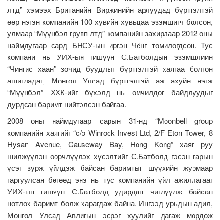
лтд” хэмээх Британийн Виржинийн арлуудад бүртгэлтэй
өөр нэгэн компанийн 100 хувийн хувьцаа эзэмшигч болсон,
улмаар “Мүүнбэл групп лтд” компанийн захирлаар 2012 оны
наймдугаар сард БНСУ-ын иргэн Чёнг томилогдсон. Тус
компани нь УИХ-ын гишүүн С.Батболдын эзэмшлийн
“Чингис хаан” зочид буудлыг бүртгэлтэй хаягаа болгон
ашигладаг, Монгол Улсад бүртгэлтэй аж ахуйн нэгж
“Мүүнбэл” ХХК-ийг бүхэлд нь өмчилдөг байдлуудыг
дурдсан баримт нийтэлсэн байгаа.
2008 оны наймдугаар сарын 31-нд “Moonbell group
компанийн хаягийг “c/o Winrock Invest Ltd, 2/F Eton Tower, 8
Hysan Avenue, Causeway Bay, Hong Kong” хаяг руу
шилжүүлэн өөрчлүүлэх хүсэлтийг С.Батболд гэсэн гарын
үсэг зурж үйлдэж байсан баримтыг шүүхийн журмаар
гаргуулсан бөгөөд энэ нь тус компанийн үйл ажиллагааг
УИХ-ын гишүүн С.Батболд удирдан чиглүүлж байсан
нотлох баримт болж харагдаж байна. Ингээд урьдын адил,
Монгол Улсад Авлигын эсрэг хуулийг дагаж мөрдөж