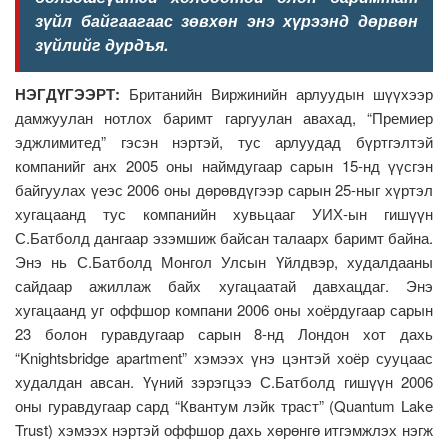
зүйл байгаагаас зөвхөн энэ хүрээнд дөрвөн
зүйлийг дурдъя.
НЭГДҮГЭЭРТ:
Британийн Виржинийн арлуудын шүүхээр
дамжуулан нотлох баримт гаргуулан авахад, “Премиер
эджлимитед” гэсэн нэртэй, тус арлуудад бүртгэлтэй
компанийг анх 2005 оны наймдугаар сарын 15-нд үүсгэн
байгуулах үеэс 2006 оны дөрөвдүгээр сарын 25-ныг хүртэл
хугацаанд тус компанийн хувьцааг УИХ-ын гишүүн
С.Батболд дангаар эзэмшиж байсан талаарх баримт байна.
Энэ нь С.Батболд Монгол Улсын Үйлдвэр, худалдааны
сайдаар ажиллаж байх хугацаатай давхацдаг. Энэ
хугацаанд уг оффшор компани 2006 оны хоёрдугаар сарын
23 болон гуравдугаар сарын 8-нд Лондон хот дахь
“Knightsbridge apartment” хэмээх үнэ цэнтэй хоёр сууцаас
худалдан авсан. Үүний зэрэгцээ С.Батболд гишүүн 2006
оны гуравдугаар сард “Квантум лэйк траст” (Quantum Lake
Trust) хэмээх нэртэй оффшор дахь хөрөнгө итгэмжлэх нэгж