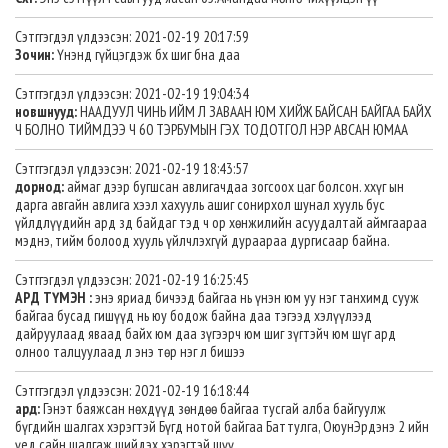
Сэтггэгдэл үлдээсэн: 2021-02-19 20:17:59
Зочин:
Үнэнд гүйцэгдэж бх шиг бна даа
Сэтггэгдэл үлдээсэн: 2021-02-19 19:04:34
новшнууд:
НААДУУЛ ЧИНЬ ИЙМ Л ЗАВААН ЮМ ХИЙЖ БАЙСАН БАЙГАА БАЙХ
Ч БОЛНО ТИЙМДЭЭ Ч 60 ТЭРБУМЫН ГЭХ ТОДОТГОЛ НЭР АВСАН ЮМАА
Сэтггэгдэл үлдээсэн: 2021-02-19 18:43:57
дорнод:
аймаг дээр бугшсан авлигачдаа зогсоох цаг болсон. ххүг ын
дарга авгайн авлига хээл хахууль ашиг сонирхол шунал хууль бус
үйлдлүүдийн ард зд байдаг тэд ч ор хөнжилийн асуудалтай аймгаараа
мэднэ, тийм болоод хууль үйлчлэхгүй дураараа дургисаар байна.
Сэтггэгдэл үлдээсэн: 2021-02-19 16:25:45
АРД ТҮМЭН :
энэ яриад бичээд байгаа нь үнэн юм уу нэг танхимд сууж
байгаа бусад гишүүд нь юу бодож байна даа тэгээд хэлүүлээд
дайруулаад яваад байх юм даа зүгээрч юм шиг зүгтэйч юм шүг ард
олноо талцуулаад л энэ төр нэг л бишээ
Сэтггэгдэл үлдээсэн: 2021-02-19 16:18:44
ард:
Гэнэт баяжсан нөхдүүд зөндөө байгаа тусгай алба байгуулж
бүгдийн шалгах хэрэгтэй Бүгд нотой байгаа Баттулга, ОюунЭрдэнэ 2 ийн
үед сайн шалгаж шийдэх хэрэгтэй шүү