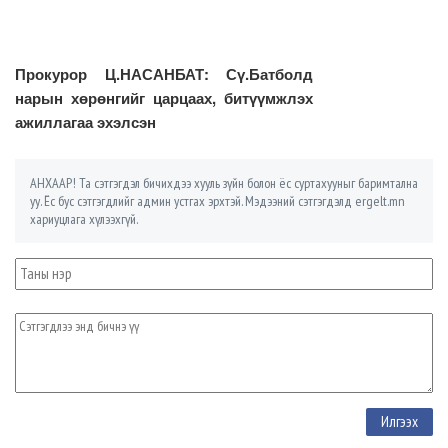
Прокурор Ц.НАСАНБАТ: Сү.Батболд
нарын хөрөнгийг царцаах, битүүмжлэх
ажиллагаа эхэлсэн
АНХААР! Та сэтгэгдэл бичихдээ хууль зүйн болон ёс суртахууныг баримтална
уу. Ёс бус сэтгэгдлийг админ устгах эрхтэй. Мэдээний сэтгэгдэлд ergelt.mn
хариуцлага хүлээхгүй.