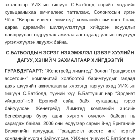
эхэлснээр УИХ-ын гишүүн С.Батболд өөрийн мэдлийн
хувьцааныхаа өмчлөлөөс татгалзаж, Солонгосын иргэн
Чёнг “Винрок инвест лимитед” компанийн өмчлөгч болж,
дараа дараагийн шилжүүлэлтүүд хийгдсэн асуудлыг
лавшруулан тодруулах ажиллагааг гадаад улсын шүүхүүд
үргэлжлүүлэн явуулж байна.
С.БАТБОЛДЫН ЭСРЭГ НЭХЭМЖЛЭЛ ЦЭВЭР ХУУЛИЙН
ДАГУУ, ХЭНИЙ Ч ЗАХИАЛГААР ХИЙГДЭЭГҮЙ
ГУРАВДУГААРТ:
“Женетрейд лимитед” болон “Грандкэстл
ассетсинк” компанитай холбоотой баримтуудыг гадаад
дахь шүүхийн ажиллагааны хүрээнд гаргуулахад УИХ-ын
гишүүн С.Батболд, түүний хүү Б.Баттүшиг нар “Эрдэнэт
үйлдвэр”-тэй Ерөнхий сайд байх хугацаанд гэрээ
байгуулсан Женетрейд Лимитед компанийн эцсийн
бенефициар буюу ашиг хүртэгч өмчлөгч байсан нь
харагдаж байгаа. 2006 оны есдүгээр сарын 8-нд Британийн
Виржинийн арлуудад “Грандкэстл ассетс инк” нэртэй
компанийг үүсгэн байгуулсан. УИХ-ын гишүүн С.Батболдын