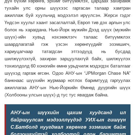
дүн бүхий хөрөнгө, эрхийг битүүмжлэх, царцаах захирамж
тухайн улс орны шүүхээс гаргасан талаар хамтран
ажиллаж буй хуульчид мэдээлэл ирүүлсэн. Жерси гэдэг
Үндсэн хуульт хаант засаглалтай, Европ тив дэх арлын улс
болох нь харагдана. Нью-Йорк мужийн Дээд шүүх (мужийн
шүүх)-ийн хувьд нэхэмжлэгч талаас битүүмжлэх
шаардлагатай гэж үзсэн хөрөнгүүдийг эзэмшигч,
хариуцагчаар татагдсан этгээдүүд нь бусдад
шилжүүлэхгүй, захиран зарцуулахгүй байх, шилжүүлэх
тохиолдолд 60 хоногийн өмнө урьдчилж мэдэгдэх баталгааг
шүүхэд гаргаж өгсөн. Одоо АНУ-ын “JPMorgan Chase NA”
банкнаас шүүхийн журмаар нотлох баримтууд гаргуулах
ажиллагаа АНУ-ын Нью-Йоркийн Өмнөд дүүргийн шүүх
(Холбооны улсын шүүх)-д тус тус явагдаж байна.
АНУ-ын шүүхийн цахим хуудсанд ил
байршуулсан мэдээллүүдэд УИХ-ын гишүүн
С.Батболд нуугдмал хөрөнгө эзэмшиж байж
болзошгүйтэй холбоотой олон баримтат