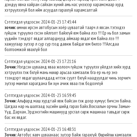
дэндүү явна хайран сайхан хүний амь нас үнэхээр харамсмаар хурд
хэтрүүлээгүй бол ийм асуудал гарахгүй харамсалтай
Сэтггэгдэл үлдээсэн: 2024-01-23 17:45:44
зочин:
өмнөх ирсэн автобусын хоёр цуваатай таарч л явсан.тэгэхдээ
гүйцэж түрүүлнэ гэсэн ойлголт байхгүй юм байна лээ !!! Ер нь бол замын
үүдийн тэндэрт явдаг алпарднууд аймаар явдаг юм байна лээ !!!
хажуугаар зүгээр л сүр сүр гээд давиж байдаг юм билээ !!!Алсдаа
болгоомжой явахгүй бол
Сэтггэгдэл үлдээсэн: 2024-01-23 17:21:16
Зочин:
Нэгдсэн цуваанд яваа жолооч гүйцэж түрүүлэх үйлдэл хийх хурд
хэтрүүлэх гэж бхгүй мань нөхөр арьсаа хамгаалж бга ер нь ер энэ
тээндэрт явдаг шулаачддад итгэж суулт бхгүй наадуулдаг чинь зорчигч
зүгээр мөнгөл харагдана би хүн ачиж яваа гэж бодохчгүй
Сэтггэгдэл үлдээсэн: 2024-01-23 16:59:45
Зочин:
Альфард маш хурдтай явж байсан гэж доор хүмүүс бичсэн байна.
Цагдаа нар нь шалгаад эцсийн шийд гарах байх.Вокзалын орчны Замын-
Үүд, Дархан, Эрдэнэтийн машинууд урсгал сөрж машинаа тавьдаг сөрж
бас их явдаг.
Сэтггэгдэл үлдээсэн: 2024-01-23 16:48:31
Зочин:
Автобус яавч цуваанаас зүгээр байж гарахгүй. Өөрийгөө хамгаалж