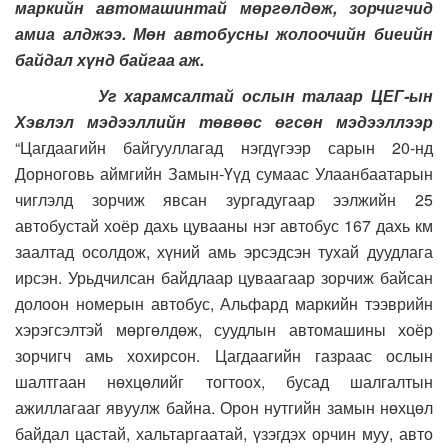
маркийн автомашинтай мөргөлдөж, зорчигчид
амиа алджээ. Мөн автобусны жолоочийн биеийн
байдал хүнд байгаа аж.
Уг харамсалтай ослын талаар ЦЕГ-ын
Хэвлэл мэдээллийн төвөөс өгсөн мэдээллээр
“Цагдаагийн байгууллагад нэгдүгээр сарын 20-нд
Дорноговь аймгийн Замын-Үүд сумаас Улаанбаатарын
чиглэлд зорчиж явсан зургадугаар ээлжийн 25
автобустай хоёр дахь цувааны нэг автобус 167 дахь км
заалтад осолдож, хүний амь эрсэдсэн тухай дуудлага
ирсэн. Урьдчилсан байдлаар цуваагаар зорчиж байсан
долоон номерын автобус, Альфард маркийн тээврийн
хэрэгсэлтэй мөргөлдөж, суудлын автомашины хоёр
зорчигч амь хохирсон. Цагдаагийн газраас ослын
шалтгаан нөхцөлийг тогтоох, бусад шалгалтын
ажиллагааг явуулж байна. Орон нутгийн замын нөхцөл
байдал цастай, хальтаргаатай, үзэгдэх орчин муу, авто