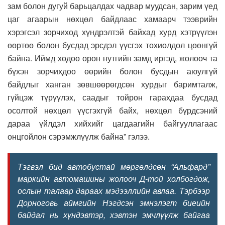
зам болон дугуй барьцалдах чадвар муудсан, зарим үед
цаг агаарын нөхцөл байдлаас хамаарч тээврийн
хэрэгсэл зорчиход хүндрэлтэй байхад хурд хэтрүүлэн
өөртөө болон бусдад эрсдэл үүсгэх тохиолдол цөөнгүй
байна. Иймд хөдөө орон нутгийн замд иргэд, жолооч та
бүхэн зорчихдоо өөрийн болон бусдын аюулгүй
байдлыг ханган зөвшөөрөгдсөн хурдыг баримталж,
гүйцэж түрүүлэх, саадыг тойрон гарахдаа бусдад
осолтой нөхцөл үүсгэхгүй байх, нөхцөл бүрдсэний
дараа үйлдэл хийхийг цагдаагийн байгууллагаас
онцгойлон сэрэмжлүүлж байна” гэлээ.
Тэгвэл бид автобустай мөргөлдсөн “Альфард”
маркийн автомашины жолооч Д-той холбогдож,
ослын талаар дараах мэдээллийн авлаа. Тэрбээр
Дорноговь аймгийн Нэгдсэн эмнэлэгт биеийн
байдал нь хүндэвтэр, хэвтэн эмчлүүлж байгаа