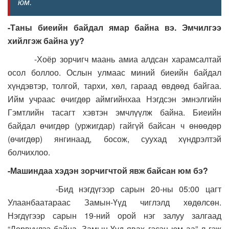
юм.
-Таны биеийн байдал ямар байна вэ. Эмчилгээ
хийлгэж байна уу?
-Хоёр зорчигч маань амиа алдсан харамсалтай
осол боллоо. Ослын улмаас миний биеийн байдал
хүндэвтэр, толгой, тархи, хөл, гараад өвдөөд байгаа.
Ийм учраас өчигдөр аймгийнхаа Нэгдсэн эмнэлгийн
Гэмтлийн тасагт хэвтэн эмчлүүлж байна. Биеийн
байдал өчигдөр (уржигдар) гайгүй байсан ч өнөөдөр
(өчигдөр) янгинаад, босож, суухад хүндрэлтэй
болчихлоо.
-Машиндаа хэдэн зорчигчтой явж байсан юм бэ?
-Бид нэгдүгээр сарын 20-ны 05:00 цагт
Улаанбаатараас Замын-Үүд чиглэлд хөдөлсөн.
Нэгдүгээр сарын 19-ний орой нэг залуу залгаад
“Дөрвүүлээ байна. Замын-Үүд явах гэсэн юм аа” л гэж