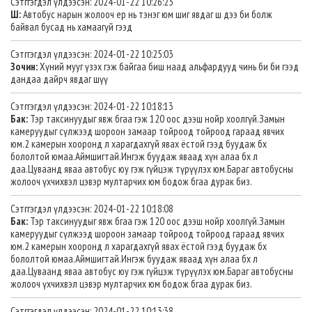
Сэтггэгдэл үлдээсэн: 2024-01-22 10:26:23
Ш:
Автобус нарын жолооч ер нь тэнэг юм шиг явдаг ш дээ би болж
байвал бусад нь хамаагүй гээд
Сэтггэгдэл үлдээсэн: 2024-01-22 10:25:03
Зочин:
Хүний мууг үзэх гэж байгаа биш наад альфардууд чинь би би гээд
дандаа дайрч явдаг шүү
Сэтггэгдэл үлдээсэн: 2024-01-22 10:18:13
Бак:
Тэр таксинуудыг явж бгаа гэж 120 оос дээш нойр хоолгүй.Замын
камеруудыг сүлжээд шороон замаар тойроод тойроод гараад явчих
юм.2 камерын хооронд л харагдахгүй явах ёстой гээд буудаж бх
бололтой юмаа.Аймшигтай.Ингэж буудаж яваад хүн алаа бх л
даа.Цуваанд яваа автобус юу гэж гүйцэж түрүүлэх юм.Бараг автобусны
жолооч үхчихвэл цэвэр мултарчих юм бодож бгаа дурак биз.
Сэтггэгдэл үлдээсэн: 2024-01-22 10:18:08
Бак:
Тэр таксинуудыг явж бгаа гэж 120 оос дээш нойр хоолгүй.Замын
камеруудыг сүлжээд шороон замаар тойроод тойроод гараад явчих
юм.2 камерын хооронд л харагдахгүй явах ёстой гээд буудаж бх
бололтой юмаа.Аймшигтай.Ингэж буудаж яваад хүн алаа бх л
даа.Цуваанд яваа автобус юу гэж гүйцэж түрүүлэх юм.Бараг автобусны
жолооч үхчихвэл цэвэр мултарчих юм бодож бгаа дурак биз.
Сэтггэгдэл үлдээсэн: 2024-01-22 10:13:38