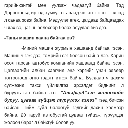
гэрийнхэнтэй мөн уулзаж чадаагүй байна. Тэд
Дорноговьд ирээд хүмүүсээ аваад явсан гэсэн. Тэдэнд
л санаа зовж байна. Мэдүүлэг өгөх, цагдаад байцаагдах
ч яах вэ, цаг нь болохоор болох асуудал биз дээ.
-Таны машин хаана байгаа вэ?
-Миний машин журмын хашаанд байгаа гэсэн.
Машин ч гэж дээ, төмрийн сэг болсон байна лээ. Харин
осол гарсан автобус компанийн хашаанд байна гэсэн.
Цагдаагийн албан хаагчид энэ хэргийг үнэн зөвөөр
тогтоогоод өгнө гэдэгт итгэж байна. Бусдаар ч цахим
сүлжээнд такси үйлчилгээ эрхэлдэг биднийг л
буруутгасан байна лээ.
“Альфард”-ын жолоочийн
буруу, цувааг гүйцэж түрүүлэх гэлээ”
гээд бичсэн
байсан. Тийм зүйл болоогүй гэдгийг дахин хэлмээр
байна. 20 гаруй автобустай цувааг гүйцэж түрүүлдэг
жолооч бараг л байхгүй болов уу.