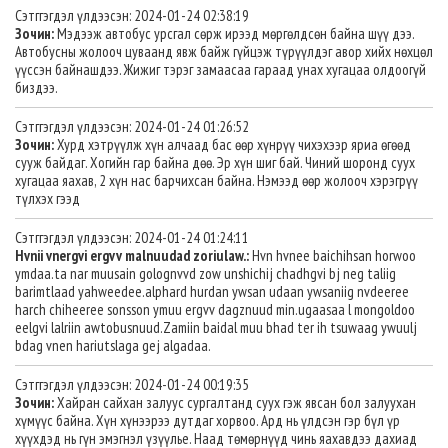
Сэтггэгдэл үлдээсэн: 2024-01-24 02:38:19
Зочин:
Мэдээж автобус урсгал сөрж ирээд мөргөлдсөн байна шүү дээ.
Автобусны жолооч цуваанд явж байж гүйцэж түрүүлдэг авор хийх нөхцөл
үүссэн байнашдээ. Жижиг тэрэг замаасаа гараад унах хугацаа олдоогүй
биздээ.
Сэтггэгдэл үлдээсэн: 2024-01-24 01:26:52
Зочин:
Хурд хэтрүүлж хүн алчаад бас өөр хүнрүү чихэхээр яриа өгөөд
сууж байдаг. Хогийн гар байна дөө. Эр хүн шиг бай. Чиний шоронд суух
хугацаа яахав, 2 хүн нас барчихсан байна. Нэмээд өөр жолооч хэрэгрүү
түлхэх гээд
Сэтггэгдэл үлдээсэн: 2024-01-24 01:24:11
Hvnii vnergvi ergvv malnuudad zoriulaw.:
Hvn hvnee baichihsan horwoo
ymdaa.ta nar muusain golognvvd zow unshichij chadhgvi bj neg taliig
barimtlaad yahweedee.alphard hurdan ywsan udaan ywsaniig nvdeeree
harch chiheeree sonsson ymuu ergvv dagznuud min.ugaasaa l mongoldoo
eelgvi lalriin awtobusnuud.Zamiin baidal muu bhad ter ih tsuwaag ywuulj
bdag vnen hariutslaga gej algadaa.
Сэтггэгдэл үлдээсэн: 2024-01-24 00:19:35
Зочин:
Хайран сайхан залуус сургалтанд суух гэж явсан бол залуухан
хүмүүс байна. Хүн хүнээрээ дутдаг хорвоо. Ард нь үлдсэн гэр бүл үр
хүүхдэд нь гүн эмэгнэл үзүүлье. Наад төмөрнүүд чинь яахавдээ дахиад