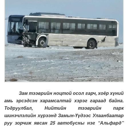
Зам тээврийн ноцтой осол гарч, хоёр хүний
амь эрсэдсэн харамсалтай хэрэг гараад байна.
Тодруулбал, Нийтийн тээврийн парк
шинэчлэлийн хүрээнд Замын-Үүдээс Улаанбаатар
руу зорчиж явсан 25 автобусны нэг “Альфард”