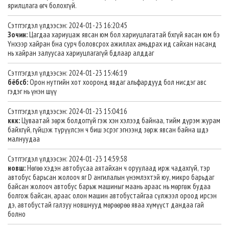
ярилцлага өгч болохгүй.
Сэтггэгдэл үлдээсэн: 2024-01-23 16:20:45
Зочин:
Цагдаа хариуцаж явсан юм бол хариуцлагатай бхгүй яасан юм бэ
Үнхээр хайран бна сурч боловсрох ажиллах амьдрах ид сайхан насанд
нь хайран залуусаа хариуцлагагүй бдлаар алддаг
Сэтггэгдэл үлдээсэн: 2024-01-23 15:46:19
бёбсб:
Орон нутгийн хот хооронд явдаг альфардууд бол нисдэг авс
гэдэг нь үнэн шүү
Сэтггэгдэл үлдээсэн: 2024-01-23 15:04:16
ккк:
Цуваатай зөрж болдоггүй гэж хэн хэлээд байнаа, тийм дүрэм журам
байхгүй, гүйцэж түрүүлсэн ч биш эсрэг эгнээнд зөрж явсан байна шдэ
малнуудаа
Сэтггэгдэл үлдээсэн: 2024-01-23 14:59:58
новш:
Нөгөө хэдэн автобусаа аятайхан ч оруулаад ирж чадахгүй, тэр
автобус барьсан жолооч яг D ангилалын үнэмлэхтэй юу, микро барьдаг
байсан жолооч автобус барьж машиныг маань араас нь мөргөж будаа
болгож байсан, араас олон машин автобустайгаа сүлжээл ороод ирсэн
дэ, автобустай галзуу новшнууд мөрөөрөө яваа хүмүүст дандаа гай
болно