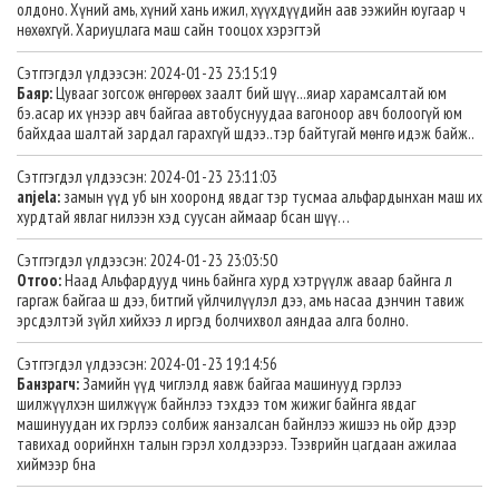
олдоно. Хүний амь, хүний хань ижил, хүүхдүүдийн аав ээжийн юугаар ч
нөхөхгүй. Хариуцлага маш сайн тооцох хэрэгтэй
Сэтггэгдэл үлдээсэн: 2024-01-23 23:15:19
Баяр:
Цувааг зогсож өнгөрөөх заалт бий шүү...яиар харамсалтай юм
бэ.асар их үнээр авч байгаа автобуснуудаа вагоноор авч болоогүй юм
байхдаа шалтай зардал гарахгүй шдээ..тэр байтугай мөнгө идэж байж..
Сэтггэгдэл үлдээсэн: 2024-01-23 23:11:03
anjela:
замын үүд уб ын хооронд явдаг тэр тусмаа альфардынхан маш их
хурдтай явлаг нилээн хэд суусан аймаар бсан шүү…
Сэтггэгдэл үлдээсэн: 2024-01-23 23:03:50
Отгоо:
Наад Альфардууд чинь байнга хурд хэтрүүлж аваар байнга л
гаргаж байгаа ш дээ, битгий үйлчилүүлэл дээ, амь насаа дэнчин тавиж
эрсдэлтэй зүйл хийхээ л иргэд болчихвол аяндаа алга болно.
Сэтггэгдэл үлдээсэн: 2024-01-23 19:14:56
Банзрагч:
Замийн үүд чиглэлд яавж байгаа машинууд гэрлээ
шилжүүлхэн шилжүүж байнлээ тэхдээ том жижиг байнга явдаг
машинуудан их гэрлээ солбиж яанзалсан байнлээ жишээ нь ойр дээр
тавихад оорийнхн талын гэрэл холдээрээ. Тээврийн цагдаан ажилаа
хиймээр бна