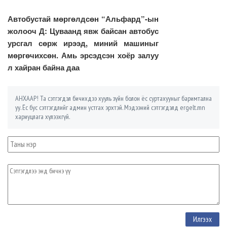
Автобустай мөргөлдсөн “Альфард”-ын
жолооч Д: Цуваанд явж байсан автобус
урсгал сөрж ирээд, миний машиныг
мөргөчихсөн. Амь эрсэдсэн хоёр залуу
л хайран байна даа
АНХААР! Та сэтгэгдэл бичихдээ хууль зүйн болон ёс суртахууныг баримтална
уу. Ёс бус сэтгэгдлийг админ устгах эрхтэй. Мэдээний сэтгэгдэлд ergelt.mn
хариуцлага хүлээхгүй.