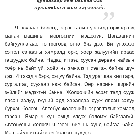
цуваандаа л явах хэрэгтэй.
Яг юунаас болоод эсрэг талын урсгалд орж ирээд
манай машиныг мөргөснийг мэдэхгүй. Цагдаагийн
байгууллагаас тогтоогоод өгнө биз дээ. Би үнэхээр
сэтгэл санааны хямралд орж, хоёр залуугийн араас
гашуудаж байна. Надад итгээд суусан дөрвөн найзын
хоёр нь байхгүй, хоёр нь эмнэлэгт хэвтэж байна шүү
дээ. Итгэхэд ч бэрх, хэцүү байна. Тэд урагшаа хил гарч,
сургалтад суухаар явж байсан. Өөр нарийн ширийн
зүйлийг мэдэхгүй байна. Жолоочийн эсрэг талд сууж
явсан залуу, түүний ард харалдаа сууж явсан залуу
бурхан болсон. Автобус жолоочийн эсрэг талыг хамаад
гарсан. Ямар ч хүн амьд үлдэх боломж байгаагүй.
Автобусны жолооч ч гэсэн бие нь хүнд байгаа байх.
Маш аймшигтай осол болсон шүү дээ.