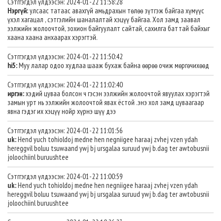
Сэтггэгдэл үлдээсэн: 2024-01-22 11:58:28
Нэргүй:
улсаас татаас авахгүй амьдрахын төлөө зүтгэж байгаа хүмүүс
үхэл хагацал , сэтгэлийн шаналалтай хэцүү байгаа. Хол замд заавал
ээлжийн жолоочтой, зохион байгуулалт сайтай, сахилга баттай байхыг
хаана хаана анхаарах хэрэгтэй.
Сэтггэгдэл үлдээсэн: 2024-01-22 11:50:42
hi5:
Муу лалар одоо худлаа шааж бухаж байна өөрөө очиж мөргөчихөөд
Сэтггэгдэл үлдээсэн: 2024-01-22 11:02:40
иргэн:
хэдий цуваа болсон ч гэсэн ээлжийн жолоочтой явуулах хэрэгтэй
замын урт нь ээлжийн жолоочтой явах ёстой .энэ хол замд цуваагаар
явна гэдэг их хэцүү нойр хүрнэ шүү дээ
Сэтггэгдэл үлдээсэн: 2024-01-22 11:01:56
uk:
Hend yuch tohioldoj medne hen negniigee haraaj zvhej vzen ydah
hereggvil boluu tsuwaand ywj bj ursgalaa suruud ywj b.dag ter awtobusnii
joloochiinl buruushtee
Сэтггэгдэл үлдээсэн: 2024-01-22 11:00:59
uk:
Hend yuch tohioldoj medne hen negniigee haraaj zvhej vzen ydah
hereggvil boluu tsuwaand ywj bj ursgalaa suruud ywj b.dag ter awtobusnii
joloochiinl buruushtee