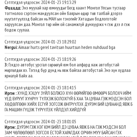
Сэтггэгдэл үлдээсэн: 2024-01-23 19:13:29
Фцццдд:
Энэ муухай хар юмнуудыг Богд хаант Монгол Улсын тусгаар
тогтнолоо сэргээн мандуулсан ойн баярын өдөр төв талбай дээрээ
нүүгэлтүүлээд байсан нь МАН ын тэнэгийг Хятадын бодлоготойг
харуулсан даа. Монгол төр ийм ой санамжгүй дүнхүүржх ч гэж дээ л гэж
бодож суулаа.
Сэтггэгдэл үлдээсэн: 2024-01-23 18:29:02
Nergui:
Aimaar hurts gerel tavitsan huurtsun heden nuhduud bga
Сэтггэгдэл үлдээсэн: 2024-01-23 18:19:26
З:
Гэхдээ автобус урсгал сөрөөгүй юм бол алфард яаж автобустай
мөргөлдөх вэ. Тэгээд бүр дунд нь явж байгаа автобустай. Энэ хүн худлаа
яриагүй байх аа.
Сэтггэгдэл үлдээсэн: 2024-01-23 18:14:15
Иргэн :
ХҮНД ХЭЦҮҮ ЗҮЙЛ БОЛЖЭЭ ХҮН ӨӨРИЙГӨӨ ӨМӨӨРЧ БОЛОХЧ ИЙМ
ҮЕД БУРУУГ ХҮНРҮҮ ТҮЛХЭЖ БОЛОХГҮЙ Б ХАА ТА ЦУВАА ГЭЖ МЭДСЭН БОЛ
ХӨДӨЛГӨӨН ХИЙХ ЁСГҮЙ ЗОГСОЖ ӨНГРҮҮЛЭХ ДҮРЭМ БИЙ ЦУВААНД ЯВЖ Б
ГА МАШИН ГҮЦЭЖ ТҮРҮҮЛЭХ ҮЙЛДЭЛ ХИЙДГҮЙ
Сэтггэгдэл үлдээсэн: 2024-01-23 18:01:05
Иргэн:
ДҮРЭМ ГЭЖ НЭГ ЮМ БИЙЛ ДЭ ЦУВАА ЯВЖ Б НА ГЭЖ МЭДСЭН БОЛ
ЗАМ ЧӨЛӨӨЛӨӨЛ ЗОГСОХ ЁСТОЙ ХАРАГДАХ ОРЧИН МУУ БАЙСАН ГЭХ