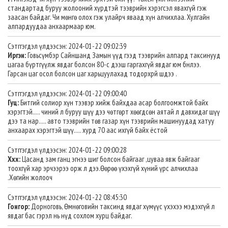
стандартад буруу жолооний хүрдтэй тээврийн хэрэгсэл явахгүй гэж
заасан байдаг. Чи мөнгө олох гэж улайрч яваад хүн алчихлаа. Хулгайн
алпардуудаа анхаармаар юм.
Сэтггэгдэл үлдээсэн: 2024-01-22 09:02:39
Иргэн:
Говьсүмбэр Сайншанд Замын үүд гээд тээврийн алпард таксинууд
цагаа бүртгүүлж явдаг болсон 80-с дээш гаргахгүй явдаг юм бнлээ.
Гарсан цаг осол болсон цаг харьцуулахад тодорхрй шдээ .
Сэтггэгдэл үлдээсэн: 2024-01-22 09:00:40
Гуц:
Битгий солиор хүн тээвэр хийж байхдаа асар болгоомжтой байх
хэрэгтэй..... чиний л буруу шүү дээ чөтгөрт хөөгдсөн аятай л давхидаг шүү
дээ та нар..... авто тээврийн төв газар хүн тээврийн машинуудад хатуу
анхаарах хэрэгтэй шүү..... хурд 70 аас ихгүй байх ёстой
Сэтггэгдэл үлдээсэн: 2024-01-22 09:00:28
Ххх:
Цасанд зам ганц эгнээ шиг болсон байгааг ,цуваа явж байгааг
тоохгүй хар эрчээрээ орж л дээ.Өөрөө үхэхгүй хүний үрс алчихлаа
.Хөгийн жолооч
Сэтггэгдэл үлдээсэн: 2024-01-22 08:45:30
Гонгор:
Дорноговь, Өмнөговийн таксинд явдаг хүмүүс үхэхээ мэдэхгүй л
явдаг бас гэрэл нь нүд сохлом хурц байдаг.