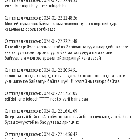
Сэтггэгдэл үлдээсэн: 2024-01-22 22:49:53
zogii:
buruugui bj yu umguulugch bei
Сэтггэгдэл үлдээсэн: 2024-01-22 22:48:26
Мөөгий:
цуваа явж байвал замаа чөлөөлж цуваа өнгөрсний дараа
хөдөлгөөнд оролцдог биздээ
Сэтггэгдэл үлдээсэн: 2024-01-22 22:21:48
Отгонбаяр:
Ямар харамсалтай вэ 2 сайхан залуу альпардийн жолооч
энэ залуу ч гэсэн тэр эмчлүүлж байгаа залуучууд цагдаагийн
байгууллага үнэн зөв өршөөлтэй энэржнгүй хандаасай
Сэтггэгдэл үлдээсэн: 2024-01-22 20:54:51
зочин:
за тэгээд алфхард, такси гээдл байхын хот хоорондод такси
үйлчилгээ гээ байдаггүй байгаа шүү!!!!!! хулгай нь тээвэрл байгаа.
Сэтггэгдэл үлдээсэн: 2024-01-22 17:31:05
sdfdsf:
ene jolooch ******** nootoi yarij baina daa
Сэтггэгдэл үлдээсэн: 2024-01-22 16:01:09
Хоёр талтай байгаа:
Автобусны жолоочийг болон цуваанд явж байсан
бусад хүмүүстэй нь бас уулзаад ярилцчих.
Сэтггэгдэл үлдээсэн: 2024-01-22 14:56:42