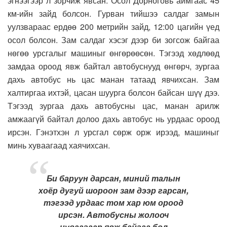
эгнээгээр л зорчиж явсан. Осол Дорноговь аймгаас 45
км-ийн зайд болсон. Гурван тийшээ салдаг замын
уулзвараас ердөө 200 метрийн зайд, 12:00 цагийн үед
осол болсон. Зам салдаг хэсэг дээр би зогсож байгаа
нөгөө урсгалыг машиныг өнгөрөөсөн. Тэгээд хөдлөөд
замдаа ороод явж байтал автобуснууд өнгөрч, зургаа
дахь автобус нь цас манан татаад явчихсан. Зам
халтиргаа ихтэй, цасан шуурга болсон байсан шүү дээ.
Тэгээд зургаа дахь автобусны цас, манан арилж
амжаагүй байтал долоо дахь автобус нь урдаас ороод
ирсэн. Гэнэтхэн л урсгал сөрж орж ирээд, машиныг
минь хуваагаад хаячихсан.
Би баруун дарсан, миний талын
хоёр дугуй шороон зам дээр гарсан,
тэгээд урдаас том хар юм ороод
ирсэн. Автобусны жолооч
цуваагаар явж байгаа бол