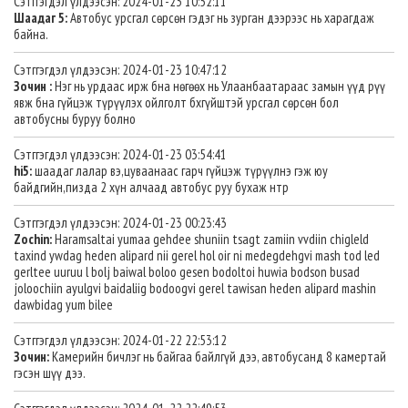
Сэтггэгдэл үлдээсэн: 2024-01-23 10:52:11
Шаадаг 5:
Автобус урсгал сөрсөн гэдэг нь зурган дээрээс нь харагдаж
байна.
Сэтггэгдэл үлдээсэн: 2024-01-23 10:47:12
Зочин :
Нэг нь урдаас ирж бна нөгөөх нь Улаанбаатараас замын үүд рүү
явж бна гүйцэж түрүүлэх ойлголт бхгүйштэй урсгал сөрсөн бол
автобусны буруу болно
Сэтггэгдэл үлдээсэн: 2024-01-23 03:54:41
hi5:
шаадаг лалар вэ,цуваанаас гарч гүйцэж түрүүлнэ гэж юу
байдгийн,пизда 2 хүн алчаад автобус руу бухаж нтр
Сэтггэгдэл үлдээсэн: 2024-01-23 00:23:43
Zochin:
Haramsaltai yumaa gehdee shuniin tsagt zamiin vvdiin chigleld
taxind ywdag heden alipard nii gerel hol oir ni medegdehgvi mash tod led
gerltee uuruu l bolj baiwal boloo gesen bodoltoi huwia bodson busad
joloochiin ayulgvi baidaliig bodoogvi gerel tawisan heden alipard mashin
dawbidag yum bilee
Сэтггэгдэл үлдээсэн: 2024-01-22 22:53:12
Зочин:
Камерийн бичлэг нь байгаа байлгүй дээ, автобусанд 8 камертай
гэсэн шүү дээ.