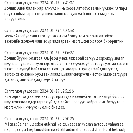
Сэтггэгдэл үлдээсэн: 2024-01-23 14:41:07
Зочин:
Элий балай хар алнууд минь хөөөе Автобус замын үүдээс Алпард
нь улаанбаатар с гэж уншиж ойлгож чадахгүй байж алараад бхын
алнууд чинь
Сэтггэгдэл үлдээсэн: 2024-01-23 14:24:38
иргэн:
Автобус хальттрч гулгасан юм болуу том оворын автобус
тээврийн жолооч маш их ур чадвартай мэргэшсэн жолооч бх хэрнгтнй
Сэтггэгдэл үлдээсэн: 2024-01-23 13:06:27
Зочин:
Хуучин хаягдал Альфард унаж явж арай сагсуу дээрэлхүү явдаг
шүү ялангуяа маш хурц гэрэлтэй огт шилжүүлэхгүй автобус урсгал сөрсөн
ч гэсэн аюулгүй байдлаа хангаж цаг агаарын нөхцөл байдлыг үзээд
зогсох хэмжээний хурдтай яваад цувааг өнгөрүүлэх ёстой шдээ сагсуурч
давхиад ийм байдалд хүрч бна шүү
Сэтггэгдэл үлдээсэн: 2024-01-23 12:51:16
нямсүрэн:
за даа. энэ автобус иргэддээ ивээлгүй нэг л шинжгүй боллоо
шүү. цуваагаа өдөр гаргахгүй дээ. сайхан залуус. хайран амь. буруутанг
мэргэжлийн хүмүүс нь олно биз дээ.
Сэтггэгдэл үлдээсэн: 2024-01-23 12:50:25
Miigaa:
Saihan uleedeg gulchgii ve tsuvaagaar yvtsan avtobus yahaaraa
negniigee guitsej turuuldiin naad alifardiin shunal uud chini Hurd hetruulj