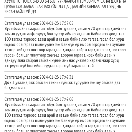
ХУУЛЬ ТОГТООХ БИЗ ЭЭ БИ БОЛ УУЧЛААРАЙ Л ГЭМЭЭР ЮМ САНАГДАЖ Б НА
ЦУВАА ГЭЖ ЗААВАЛ ЗАРЛАХГҮЙЛ ДЭ ЦАГДААГИЙН ХАМГААЛАЛТ УРД НЬ
ЯВСАН БАЙЛГҮЙ ДЭ
Сэтггэгдэл үлдээсэн: 2024-01-23 17:57:05
Byambaa:
Энэ саарал автобус бол цуваанд явсан ч 70 дээш гардагүй энэ
замын үүдын алфардууд бол зүгээр аймар явдагын байна лээ доод тал
100 тэгээд тэрнээс дээш арай л явдын байна лээ тэгээд гэрэл бол хурц
өөдөөс бол гэрлээ шилжүүлнэ гэж байхгүй ер нь бол өөрсдөө энэ хулгайн
тээвэр хийхдээ постоор гарахдаа дандаа тойрж гардаг тэгээд постоор
гарсан бол цаг минутаар хөөгөөд доороо гараад ирэх байх даан ч
дэндүү явна хайран сайхан хүний амь нас үнэхээр харамсмаар хурд
хэтрүүлээгүй бол ийм асуудал гарахгүй харамсалтай
Сэтггэгдэл үлдээсэн: 2024-01-23 17:49:31
Док:
Цуваанд явж байсан техник гүйцэж түрүүлнэ гэж юу байхав дээ
бадмаа минь.
Сэтггэгдэл үлдээсэн: 2024-01-23 17:49:06
Byambaa:
Энэ саарал автобус бол цуваанд явсан ч 70 дээш гардагүй энэ
замын үүдын алфардууд бол зүгээр аймар явдагын байна лээ доод тал
100 тэгээд тэрнээс дээш арай л явдын байна лээ тэгээд гэрэл бол хурц
өөдөөс бол гэрлээ шилжүүлнэ гэж байхгүй ер нь бол өөрсдөө энэ хулгайн
тээвэр хийхдээ постоор гарахдаа дандаа тойрж гардаг тэгээд постоор
гарсан бол цаг минутаар хөөгөөд доороо гараад ирэх байх даан ч