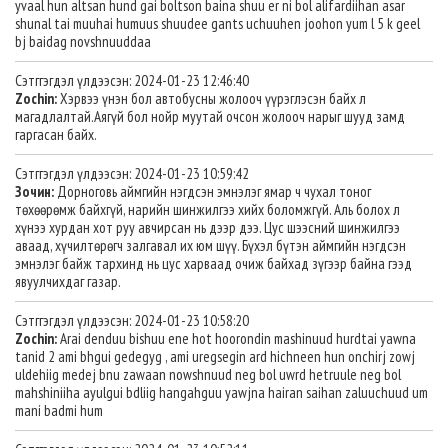
yvaal hun altsan hund gai boltson baina shuu er ni bol alifardiihan asar
shunal tai muuhai humuus shuudee gants uchuuhen joohon yum l 5 k geel
bj baidag novshnuuddaa
Сэтггэгдэл үлдээсэн: 2024-01-23 12:46:40
Zochin:
Хэрвээ үнэн бол автобусны жолооч үүрэглэсэн байх л
магадлалтай.Аягүй бол нойр муутай очсон жолооч нарыг шууд замд
гаргасан байх.
Сэтггэгдэл үлдээсэн: 2024-01-23 10:59:42
Зочин:
Дорноговь аймгийн нэгдсэн эмнэлэг ямар ч чухал тоног
төхөөрөмж байхгүй, нарийн шинжилгээ хийх боломжгүй. Аль болох л
хүнээ хурдан хот руу авчирсан нь дээр дээ. Цус шээсний шинжилгээ
аваад, хүчилтөрөгч залгавал их юм шүү. Бүхэл бүтэн аймгийн нэгдсэн
эмнэлэг байж тархинд нь цус харваад очиж байхад зүгээр байна гээд
явуулчихдаг газар.
Сэтггэгдэл үлдээсэн: 2024-01-23 10:58:20
Zochin:
Arai denduu bishuu ene hot hoorondin mashinuud hurdtai yawna
tanid 2 ami bhgui gedegyg , ami uregsegin ard hichneen hun onchirj zowj
uldehiig medej bnu zawaan nowshnuud neg bol uwrd hetruule neg bol
mahshiniiha ayulgui bdliig hangahguu yawjna hairan saihan zaluuchuud um
mani badmi hum