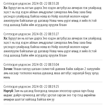
Сэтггэгдэл үлдээсэн: 2024-01-22 08:35:28
Хх:
Буруутан нь хотын дарга Энэ хэдэн автрбусаа авчирах гэж улайраад
эцэст нь хэд хэдэн айлын амьдралыг самарлаа Амь биш заяа биш
үхсэндээ улайраад байгаа новш вэ Нойр хоолгүй жолооч нарыг
ажиллуулж байгаагын үр дагавар Новш чинь үүрэг өгөөд л хийх ёстой
гээд шахаад байж ийм асуудалд оруулж бгаан
Сэтггэгдэл үлдээсэн: 2024-01-22 08:35:27
Хх:
Буруутан нь хотын дарга Энэ хэдэн автрбусаа авчирах гэж улайраад
эцэст нь хэд хэдэн айлын амьдралыг самарлаа Амь биш заяа биш
үхсэндээ улайраад байгаа новш вэ Нойр хоолгүй жолооч нарыг
ажиллуулж байгаагын үр дагавар Новш чинь үүрэг өгөөд л хийх ёстой
гээд шахаад байж ийм асуудалд оруулж бгаан
Сэтггэгдэл үлдээсэн: 2024-01-22 08:35:04
Зочин:
Улаан галзуу цагаан солиотой давхиж байж хайран 2 залуугийн
амь насаар тоглолоо малаа.цуваанд яваа автобус харахгүй бнуу эргүү
минь
Сэтггэгдэл үлдээсэн: 2024-01-22 08:19:25
Нэргүй:
Зам нь цасанд боогдоод ганцхан эгнээгээр цуваа гарч бхад
өөдөөс дайрч орчихоод автобус урсгал сөрсөн энэ тэр гээд өөрийгөө
өмөөрөх шалтаг хайгаад байгаа юм уу