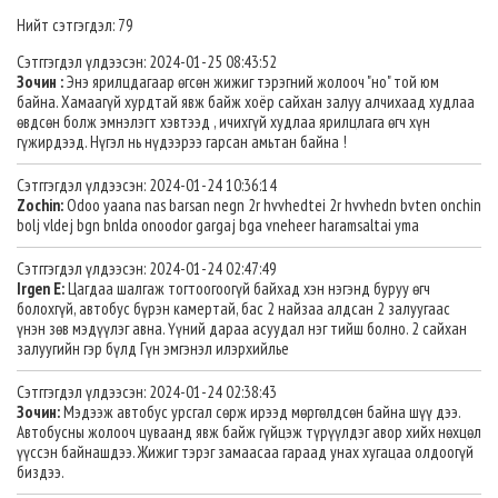
Нийт сэтгэгдэл: 79
Сэтггэгдэл үлдээсэн: 2024-01-25 08:43:52
Зочин :
Энэ ярилцдагаар өгсөн жижиг тэрэгний жолооч "но" той юм
байна. Хамаагүй хурдтай явж байж хоёр сайхан залуу алчихаад худлаа
өвдсөн болж эмнэлэгт хэвтээд , ичихгүй худлаа ярилцлага өгч хүн
гүжирдээд. Нүгэл нь нүдээрээ гарсан амьтан байна !
Сэтггэгдэл үлдээсэн: 2024-01-24 10:36:14
Zochin:
Odoo yaana nas barsan negn 2r hvvhedtei 2r hvvhedn bvten onchin
bolj vldej bgn bnlda onoodor gargaj bga vneheer haramsaltai yma
Сэтггэгдэл үлдээсэн: 2024-01-24 02:47:49
Irgen E:
Цагдаа шалгаж тогтоогоогүй байхад хэн нэгэнд буруу өгч
болохгүй, автобус бүрэн камертай, бас 2 найзаа алдсан 2 залуугаас
үнэн зөв мэдүүлэг авна. Үүний дараа асуудал нэг тийш болно. 2 сайхан
залуугийн гэр бүлд Гүн эмгэнэл илэрхийлье
Сэтггэгдэл үлдээсэн: 2024-01-24 02:38:43
Зочин:
Мэдээж автобус урсгал сөрж ирээд мөргөлдсөн байна шүү дээ.
Автобусны жолооч цуваанд явж байж гүйцэж түрүүлдэг авор хийх нөхцөл
үүссэн байнашдээ. Жижиг тэрэг замаасаа гараад унах хугацаа олдоогүй
биздээ.