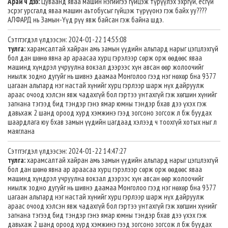
Арай ч дээ:
Цуваанд яваа машин нэгийгээ гүйцэж түрүүлэх эхргүй, ёсгүй
эсрэг урсгалд яваа машин аьтобусыг гүйцэж түрүүонэ гэж байх уу????
АЛФАРД нь Замын-Үүд рүү явж байсан гэж байна шдэ.
Сэтггэгдэл үлдээсэн: 2024-01-22 14:55:08
тулга:
харамсалтай хайран амь замын үүдийн альпард нарыг цэгцлэхгүй
бол дан шөнө явна ар араасаа хурц гэрэлээр сөрж орж өөдөөс яваа
машинд хүндрэл учруулна вокзал дээрээс хүн авсан өөр жолоочийг
ниылж зодно дугуйг нь шивнэ даамаа Монголоо гээд нэг нөхөр бна 9377
цагаан альпард нэг настай хүнийг хурц гэрлээр шарж нүх дайруулж
араас очоод хэлсэн явж чадахгүй бол гэртээ унтахгүй гэж хөгшин хүнийг
загнана тэгээд бид тэндэр гэнэ ямар юмны тэндэр бхав дээ үхэх гэж
давьхаж 2 шанд ороод хурд хэмжинэ гээд зогсоно зогсож л бж буудах
шаардлага юу бхав замын үүдийн цагдаад хэлээд ч тоохгүй хотых ныг л
маяглана
Сэтггэгдэл үлдээсэн: 2024-01-22 14:47:27
тулга:
харамсалтай хайран амь замын үүдийн альпард нарыг цэгцлэхгүй
бол дан шөнө явна ар араасаа хурц гэрэлээр сөрж орж өөдөөс яваа
машинд хүндрэл учруулна вокзал дээрээс хүн авсан өөр жолоочийг
ниылж зодно дугуйг нь шивнэ даамаа Монголоо гээд нэг нөхөр бна 9377
цагаан альпард нэг настай хүнийг хурц гэрлээр шарж нүх дайруулж
араас очоод хэлсэн явж чадахгүй бол гэртээ унтахгүй гэж хөгшин хүнийг
загнана тэгээд бид тэндэр гэнэ ямар юмны тэндэр бхав дээ үхэх гэж
давьхаж 2 шанд ороод хурд хэмжинэ гээд зогсоно зогсож л бж буудах