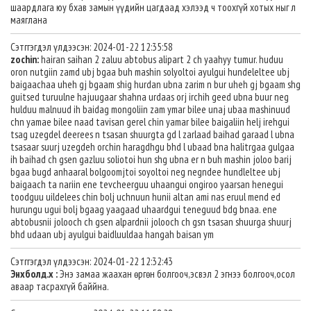
шаардлага юу бхав замын үүдийн цагдаад хэлээд ч тоохгүй хотых ныг л
маяглана
Сэтггэгдэл үлдээсэн: 2024-01-22 12:35:58
zochin:
hairan saihan 2 zaluu abtobus alipart 2 ch yaahyy tumur. huduu
oron nutgiin zamd ubj bgaa buh mashin solyoltoi ayulgui hundeleltee ubj
baigaachaa uheh gj bgaam shig hurdan ubna zarim n bur uheh gj bgaam shg
guitsed turuulne hajuugaar shahna urdaas orj irchih geed ubna buur neg
hulduu malnuud ih baidag mongoliin zam ymar bilee unaj ubaa mashinuud
chn yamae bilee naad tavisan gerel chin yamar bilee baigaliin helj irehgui
tsag uzegdel deerees n tsasan shuurgta gd l zarlaad baihad garaad l ubna
tsasaar suurj uzegdeh orchin haragdhgu bhd l ubaad bna halitrgaa gulgaa
ih baihad ch gsen gazluu soliotoi hun shg ubna er n buh mashin joloo barij
bgaa bugd anhaaral bolgoomjtoi soyoltoi neg negndee hundleltee ubj
baigaach ta nariin ene tevcheerguu uhaangui ongiroo yaarsan henegui
toodguu uildelees chin bolj uchnuun hunii altan ami nas eruul mend ed
hurungu ugui bolj bgaag yaagaad uhaardgui teneguud bdg bnaa. ene
abtobusnii jolooch ch gsen alpardnii jolooch ch gsn tsasan shuurga shuurj
bhd udaan ubj ayulgui baidluuldaa hangah baisan ym
Сэтггэгдэл үлдээсэн: 2024-01-22 12:32:43
Энхболд.х :
Энэ замаа жаахан өргөн болгооч,эсвэл 2 эгнээ болгооч,осол
аваар тасрахгүй баййна.