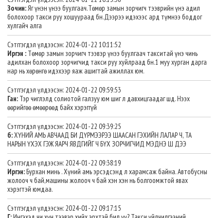
Зочин:
Яг үнэн үнээ буулгаач.Төмөр замын зорчигч тээврийн үнэ адил
болохоор такси руу хошуураад бн.Дээрээ идэхээс ард түмнээ боддог
хулгайч алга
Сэтггэгдэл үлдээсэн: 2024-01-22 10:11:52
Иргэн :
Төмөр замын зорчигч тээвэр үнээ буулгаач такситай үнэ чинь
адилхан болохоор зорчигчид такси руу хуйлраад бн.1 муу хурган дарга
нар нь хөрөнгө идэхээр яаж ашигтай ажиллах юм.
Сэтггэгдэл үлдээсэн: 2024-01-22 09:59:53
Ган:
Тэр чиглэлд солиотой галзуу юм шиг л давхицгаадаг шд. Нээх
өөрийгөө өмөөрөөд байх хэрэггүй
Сэтггэгдэл үлдээсэн: 2024-01-22 09:39:25
б:
ХҮНИЙ АМЬ АВЧААД БИ ДҮРМЭЭРЭЭ ШААСАН ГЭХИЙН ЛАЛАР Ч, ТА
НАРЫН ҮХЭХ ГЭЖ ЯАРЧ ЯВДГИЙГ Ч БҮХ ЗОРЧИГЧИД МЭДНЭ Ш ДЭЭ
Сэтггэгдэл үлдээсэн: 2024-01-22 09:38:19
Иргэн:
Бурхан минь . Хүний амь эрсэдсэнд л харамсаж байна. Автобусны
жолооч ч бай,машины жолооч ч бай хэн хэн нь болгоомжтой явах
хэрэгтэй юмдаа.
Сэтггэгдэл үлдээсэн: 2024-01-22 09:17:15
Г:
Ингэхэд чи хүн тээвэр хийх эрхтэй бил үү? Такси үйлчилгээний