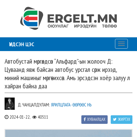
ҮНДСЭН ЦЭС
Toggle
navigati
Автобустай мөргөлдсөн “Альфард”-ын жолооч Д:
Цуваанд явж байсан автобус урсгал сөрж ирээд,
миний машиныг мөргөчихсөн. Амь эрсэдсэн хоёр залуу л
хайран байна даа
Д. ЧАНЦАЛДУЛАМ:
ЯРИЛЦЛАГА- ӨӨРӨӨС НЬ
2024-01-22,
40511
ХУВААЛЦАХ
ЖИРГЭХ