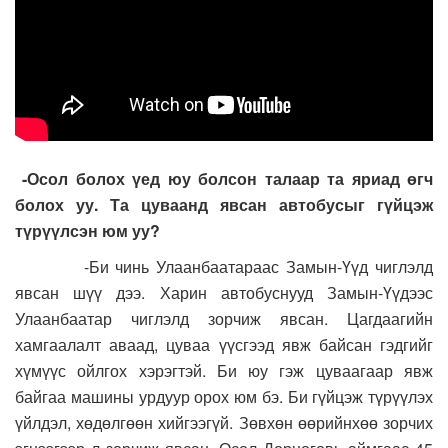
-Осол болох үед юу болсон талаар та яриад өгч
болох уу. Та цуваанд явсан автобусыг гүйцэж
түрүүлсэн юм уу?
-Би чинь Улаанбаатараас Замын-Үүд чиглэлд
явсан шүү дээ. Харин автобуснууд Замын-Үүдээс
Улаанбаатар чиглэлд зорчиж явсан. Цагдаагийн
хамгаалалт аваад, цуваа үүсгээд явж байсан гэдгийг
хүмүүс ойлгох хэрэгтэй. Би юу гэж цуваагаар явж
байгаа машины урдуур орох юм бэ. Би гүйцэж түрүүлэх
үйлдэл, хөдөлгөөн хийгээгүй. Зөвхөн өөрийнхөө зорчих