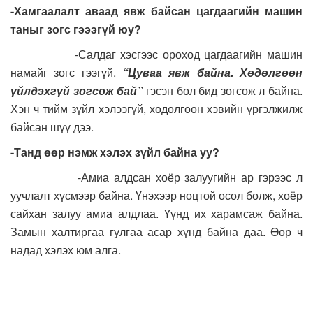
-Хамгаалалт аваад явж байсан цагдаагийн машин
таныг зогс гэээгүй юу?
-Салдаг хэсгээс ороход цагдаагийн машин
намайг зогс гээгүй.
“Цуваа явж байна. Хөдөлгөөн
үйлдэхгүй зогсож бай”
гэсэн бол бид зогсож л байна.
Хэн ч тийм зүйл хэлээгүй, хөдөлгөөн хэвийн үргэлжилж
байсан шүү дээ.
-Танд өөр нэмж хэлэх зүйл байна уу?
-Амиа алдсан хоёр залуугийн ар гэрээс л
уучлалт хүсмээр байна. Үнэхээр ноцтой осол болж, хоёр
сайхан залуу амиа алдлаа. Үүнд их харамсаж байна.
Замын халтиргаа гулгаа асар хүнд байна даа. Өөр ч
надад хэлэх юм алга.