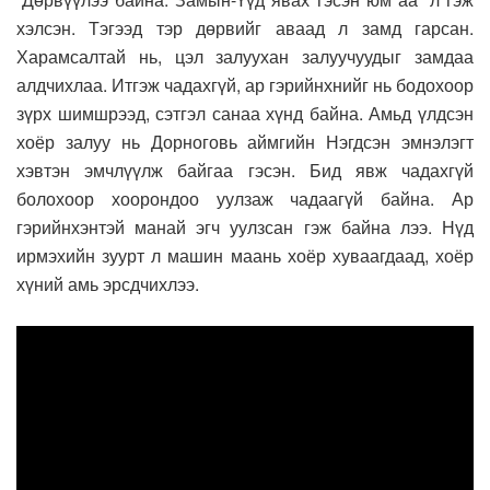
хэлсэн. Тэгээд тэр дөрвийг аваад л замд гарсан.
Харамсалтай нь, цэл залуухан залуучуудыг замдаа
алдчихлаа. Итгэж чадахгүй, ар гэрийнхнийг нь бодохоор
зүрх шимшрээд, сэтгэл санаа хүнд байна. Амьд үлдсэн
хоёр залуу нь Дорноговь аймгийн Нэгдсэн эмнэлэгт
хэвтэн эмчлүүлж байгаа гэсэн. Бид явж чадахгүй
болохоор хоорондоо уулзаж чадаагүй байна. Ар
гэрийнхэнтэй манай эгч уулзсан гэж байна лээ. Нүд
ирмэхийн зуурт л машин маань хоёр хуваагдаад, хоёр
хүний амь эрсдчихлээ.