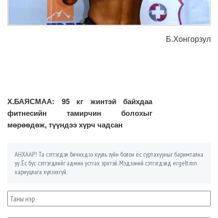
Б.Хонгорзул
Х.БАЯСМАА: 95 кг жинтэй байхдаа
фитнесийн тамирчин болохыг
мөрөөдөж, түүндээ хүрч чадсан
АНХААР! Та сэтгэгдэл бичихдээ хууль зүйн болон ёс суртахууныг баримтална
уу. Ёс бус сэтгэгдлийг админ устгах эрхтэй. Мэдээний сэтгэгдэлд ergelt.mn
хариуцлага хүлээхгүй.