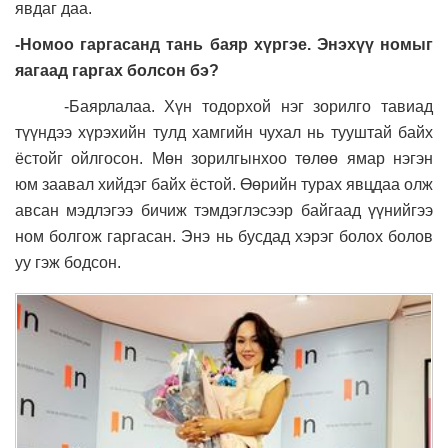
явдаг даа.
-Номоо гаргасанд тань баяр хүргэе. Энэхүү номыг
яагаад гаргах болсон бэ?
-Баярлалаа. Хүн тодорхой нэг зорилго тавиад
түүндээ хүрэхийн тулд хамгийн чухал нь тууштай байх
ёстойг ойлгосон. Мөн зорилгынхоо төлөө ямар нэгэн
юм заавал хийдэг байх ёстой. Өөрийн турах явцдаа олж
авсан мэдлэгээ бичиж тэмдэглэсээр байгаад үүнийгээ
ном болгож гаргасан. Энэ нь бусдад хэрэг болох болов
уу гэж бодсон.