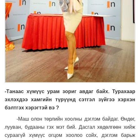
-Танаас хүмүүс урам зориг авдаг байх. Турахаар
эхлэхдээ хамгийн түрүүнд сэтгэл зүйгээ хэрхэн
бэлтгэх хэрэгтэй вэ
?
-Маш олон төрлийн хоолны дэглэм байдаг. Өндөг,
лууван, будааны гэх мэт бий. Дасгал хөдөлгөөн хийж
сураагүй хүмүүс огцом хоолоо сойх, дэглэм барьж