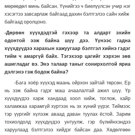
мөрөөдөл минь байсан. Үүнийгээ ч биелүүлсэн учир нэг
хэсэгтээ завсарлаж байгаад дахин бэлтгэлээ сайн хийж
байгаад оролцоно.
-Дөрвөн хүүхдэдтэй гэхээр та алдарт эхийн
одонтой ээж байна шүү дээ. Үүнээс гадна
хүүхдүүдээ харахын хажуугаар бэлтгэл хийнэ гэдэг
тийм ч амаргүй байх. Тэгэхээр цагийг хэрхэн зөв
ашигладаг вэ. Энэ талаар таныг сонирхолтой яриа
дэлгэнэ гэж бодож байна?
-Бага хоёр хүүхэд маань ойрхон зайтай төрсөн. Ер
нь ээж байна гэдэг маш ачаалалтай ажил шүү. Үр
хүүхдүүдээ харж хандаад хоол хийж, тоглож, хайр
халамжаа харамгүй хүртээх нь эх хүний үүрэг. Тиймээс
тэр үүргийг хүлээж аваад даван туулах ёстой. Зарим
тохиолдолд хүүхдүүдээ унтуулж, гэр бүлийнхэндээ
харуулаад бэлтгэлээ хийдэг байсан даа. Хөдөлгөөн