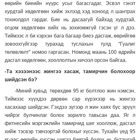
өөрийн биеийн нүүрс усыг багасгадаг. Эсвэл гэнэт
хурдтай хөдөлгөөн хийж эхлээд хэд хоноод л шантрах
тохиолдол гардаг. Бие нь дасаагүй байхад хурдтай,
огцом хөдөлгөөн хийх нь зохиомжгүй гэсэн үг л дээ.
Тиймээс л би хэрхэн бага багаар биеэ дасгаж, өөрийгөө
зовоохгүйгээр турахад туслахын тулд “Гуалиг
төлөвлөлт” номоо гаргасан. Номонд маань 100 өдрийн
дасгал хөдөлгөөн, хооллолтын хичээл орсон байгаа.
-Та хэзээнээс жингээ хасаж, тамирчин болохоор
шийдсэн бэ
?
-Миний хувьд төрөхдөө 95 кг болтлоо жин нэмсэн.
Тиймээс хүүхдээ дөрвөн сар хүрэхээр нь жингээ
хасахаар шийдсэн. Гэхдээ зүгээр л жин хаях бус эрүүл
чийрэг булчинлаг болох зорилго тавьсан даа. Яг л
фитнесийн мэргэжлийн тамирчид шиг хооллож, дасгал
хийж тэсвэр тэвчээртэй болохыг хүссэн. Тухайн үед 95
кг-аас өөрийн хүссэн шигээ биетэй болох нь бүтэшгүй