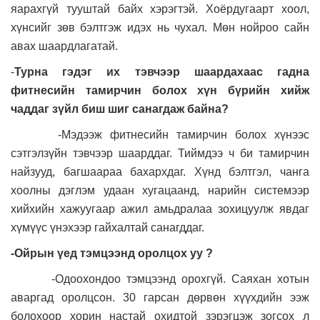
яарахгүй тууштай байх хэрэгтэй. Хоёрдугаарт хоол,
хүнсийг зөв бэлтгэж идэх нь чухал. Мөн нойроо сайн
авах шаардлагатай.
-
Турна гэдэг их тэвчээр шаардахаас гадна
фитнесийн тамирчин болох хүн бүрийн хийж
чаддаг зүйл биш шиг санагдаж байна
?
-Мэдээж фитнесийн тамирчин болох хүнээс
сэтгэлзүйн тэвчээр шаарддаг. Тиймдээ ч би тамирчин
найзууд, багшаараа бахархдаг. Хүнд бэлтгэл, чанга
хоолны дэглэм удаан хугацаанд, нарийн системээр
хийхийн хажуугаар ажил амьдралаа зохицуулж явдаг
хүмүүс үнэхээр гайхалтай санагддаг.
-Ойрын үед тэмцээнд оролцох уу
?
-Одоохондоо тэмцээнд орохгүй. Саяхан хотын
аваргад оролцсон. 30 гарсан дөрвөн хүүхдийн ээж
болохоор хорин настай охидтой зэрэгцэж зогсох л