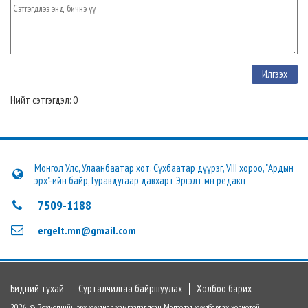
Нийт сэтгэгдэл: 0
Монгол Улс, Улаанбаатар хот, Сүхбаатар дүүрэг, VIII хороо, "Ардын
эрх"-ийн байр, Гуравдугаар давхарт Эргэлт.мн редакц
7509-1188
ergelt.mn@gmail.com
Бидний тухай
Сурталчилгаа байршуулах
Холбоо барих
2026 © Зохиогчийн эрх хуулиар хамгаалагдсан. Мэдээлэл хуулбарлах хориотой.