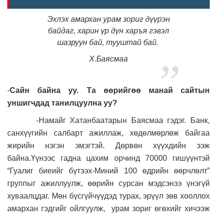
Эхлэх амархан урам зориг дүүрэн
байдаг, харин үр дүн харъя гэвэл
шазруун бай, тууштай бай.
Х.Баясмаа
-
Сайн байна уу. Та өөрийгөө манай сайтын
уншигчдад танилцуулна уу?
-Намайг Хатанбаатарын Баясмаа гэдэг. Банк,
санхүүгийн салбарт ажиллаж, хөдөлмөрлөж байгаа
жирийн нэгэн эмэгтэй. Дөрвөн хүүхдийн ээж
байна.Үүнээс гадна цахим орчинд 70000 гишүүнтэй
“Гуалиг биеийг бүтээх-Миний 100 өдрийн өөрчлөлт”
группыг ажиллуулж, өөрийн сурсан мэдсэнээ үнэгүй
хуваалцдаг. Мөн бүсгүйчүүдэд турах, эрүүл зөв хооллох
амархан гэдгийг ойлгуулж, урам зориг өгөхийг хичээж