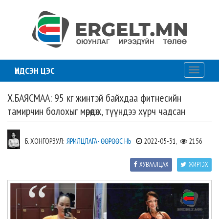
ҮНДСЭН ЦЭС
Toggle
navigati
Х.БАЯСМАА: 95 кг жинтэй байхдаа фитнесийн
тамирчин болохыг мөрөөдөж, түүндээ хүрч чадсан
Б. ХОНГОРЗУЛ:
ЯРИЛЦЛАГА- ӨӨРӨӨС НЬ
2022-05-31,
2156
ХУВААЛЦАХ
ЖИРГЭХ