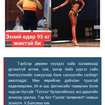
Тэрбээр дөрвөн хүүхдээ хайр халамжаар
дутаалгүй өсгөж, ээж, эхнэр байх үүргээ сайн
биелүүлэхийн хажуугаар банк санхүүгийн салбарт
ажилладаг. Мөн өөрийгөө дайчлан тууштай
хөдөлмөрлөж, 95 кг-аас фитнесийн тамирчин болж
чадсан бүсгүйг “Түүчээ” булангийнхаа энэ удаагийн
зочноор урилаа. Тэр бол “Гуалиг төлөвлөлт” номын
зохиолч Х.Баясмаа юм.