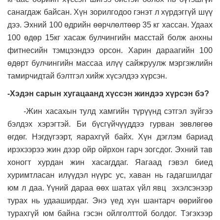
санагдаж байсан. Хүн зорилгодоо гэнэт л хүрдэггүй шүү
дээ. Эхний 100 өдрийн өөрчлөлтөөр 35 кг хассан. Удаах
100 өдөр 15кг хасаж булчингийн масстай болж анхны
фитнесийн тэмцээндээ орсон. Харин дараагийн 100
өдөрт булчингийн массаа илүү сайжруулж мэргэжлийн
тамирчидтай бэлтгэл хийж хүсэлдээ хүрсэн.
-Хэдэн сарын хугацаанд хүссэн жиндээ хүрсэн бэ
?
-Жин хасахын тулд хамгийн түрүүнд сэтгэл зүйгээ
бэлдэх хэрэгтэй. Би бүсгүйчүүддээ гурван зөвлөгөө
өгдөг. Нэгдүгээрт, яарахгүй байх. Хүн дэглэм бариад
ирэхээрээ жин дээр ойр ойрхон гарч зогсдог. Эхний тав
хоногт хурдан жин хасагддаг. Яагаад гэвэл биед
хуримтласан илүүдэл нүүрс ус, хаван нь гадагшилдаг
юм л даа. Үүний дараа өөх шатах үйл явц эхэлсэнээр
турах нь удааширдаг. Энэ үед хүн шантарч өөрийгөө
турахгүй юм байна гэсэн ойлголттой болдог. Тэгэхээр