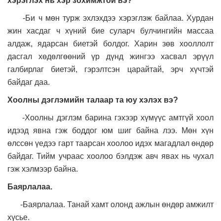
хэрэглэх нь хэр зохимжтой вэ?
-Би ч мөн турж эхлэхдээ хэрэглэж байлаа. Хурдан
жин хасдаг ч хүний бие суларч булчингийн массаа
алдаж, ядарсан биетэй болдог. Харин зөв хооллолт
дасгал хөдөлгөөний үр дүнд жингээ хасвал эрүүл
галбирлаг биетэй, гэрэлтсэн царайтай, эрч хүчтэй
байдаг даа.
Хоолны дэглэмийн талаар та юу хэлэх вэ?
-Хоолны дэглэм барина гэхээр хүмүүс амтгүй хоол
идээд явна гэж боддог юм шиг байна лээ. Мөн хүн
өлссөн үедээ гарт таарсан хоолоо идэх магадлал өндөр
байдаг. Тийм учраас хоолоо бэлдэж авч явах нь чухал
гэж хэлмээр байна.
Баярлалаа.
-Баярлалаа. Танай хамт олонд ажлын өндөр амжилт
хүсье.