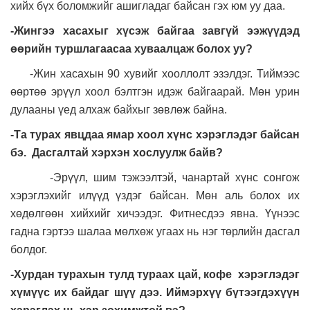
хийх бүх боломжийг ашигладаг байсан гэх юм уу даа.
-Жингээ хасахыг хүсэж байгаа завгүй ээжүүдэд
өөрийн туршлагаасаа хуваалцаж болох уу
?
-Жин хасахын 90 хувийг хооллолт эзэлдэг. Тиймээс
өөртөө эрүүл хоол бэлтгэн идэж байгаарай. Мөн урин
дулааны үед алхаж байхыг зөвлөж байна.
-Та турах явцдаа ямар хоол хүнс хэрэглэдэг байсан
бэ. Дасгалтай хэрхэн хослуулж байв?
-Эрүүл, шим тэжээлтэй, чанартай хүнс сонгож
хэрэглэхийг илүүд үздэг байсан. Мөн аль болох их
хөдөлгөөн хийхийг хичээдэг. Фитнесдээ явна. Үүнээс
гадна гэртээ шалаа мөлхөж угаах нь нэг төрлийн дасгал
болдог.
-Хурдан турахын тулд тураах цай, кофе хэрэглэдэг
хүмүүс их байдаг шүү дээ. Иймэрхүү бүтээгдэхүүн