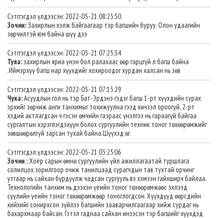
Сэтггэгдэл үлдээсэн: 2022-05-21 08:23:50
Зочин:
Захирлын хэлж байгаагаар тэр багшийн буруу. Олон удаагийн
зөрчилтэй юм байна шүү дээ
Сэтггэгдэл үлдээсэн: 2022-05-21 07:25:34
Туяа:
захирлын яриа үнэн бол ралахаас өөр гарцгүй л багш байна
.Иймэрхүү багш нар хүүхдийг хохироодог хурдан халсан нь зөв
Сэтггэгдэл үлдээсэн: 2022-05-21 07:13:29
Чука:
Асуудлын гол нь тэр Бат-Эрдэнэ гэдэг багш 1-рт хүүхдийн сурах
эрхийг зөрчиж анги танхимыг тохижуулна гээд хичээл ороогүй, 2-рт
хэдий актлагдсан ч гэсэн өмчийн газраас үнэлгээ нь гараагүй байгаа
сургалтын хэрэглэгдэхүүн болох сургуулийн техник тоног төхөөрөмжийг
зөвшөөрөлгүй зарсан тухай байна.Шүүхэд өг.
Сэтггэгдэл үлдээсэн: 2022-05-21 03:25:06
Зочин :
Хоёр сарын өмнө сургуулийн үйл ажиллагаатай туршлага
солилцох зорилгоор очиж танилцаад сурагчдын тав тухтай орчинг
утгаар нь сайхан бүрдүүлж чадсан сургууль вэ хэмээн гайхширч байлаа.
Технологийн танхим нь дээхэн үеийн тоног төхөөрөмжөөс эхлээд
сүүлийн үеийн тоног төхөөрөмжөөр тоноглогдсон. Хүүхдүүд өөрсдийн
хийхийг сонирхсон зүйлээ багшийн зааварчилгаагаар хийж сурдаг нь
бахархмаар байсан. Гэтэл гаднаа сайхан инээсэн тэр багшийг хүүхдэд