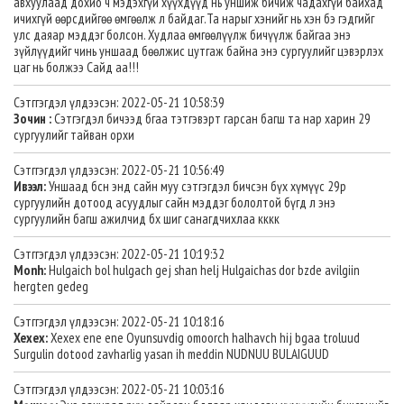
авхуулаад дохио ч мэдэхгүй хүүхдүүд нь уншиж бичиж чадахгүй байхад
ичихгүй өөрсдийгөө өмгөөлж л байдаг.Та нарыг хэнийг нь хэн бэ гэдгийг
улс даяар мэддэг болсон. Худлаа өмгөөлүүлж бичүүлж байгаа энэ
зүйлүүдийг чинь уншаад бөөлжис цутгаж байна энэ сургуулийг цэвэрлэх
цаг нь болжээ Сайд аа!!!
Сэтггэгдэл үлдээсэн: 2022-05-21 10:58:39
Зочин :
Сэтгэгдэл бичээд бгаа тэтгэвэрт гарсан багш та нар харин 29
сургуулийг тайван орхи
Сэтггэгдэл үлдээсэн: 2022-05-21 10:56:49
Ивээл:
Уншаад бсн энд сайн муу сэтгэгдэл бичсэн бүх хүмүүс 29р
сургуулийн дотоод асуудлыг сайн мэддэг бололтой бүгд л энэ
сургуулийн багш ажилчид бх шиг санагдчихлаа кккк
Сэтггэгдэл үлдээсэн: 2022-05-21 10:19:32
Monh:
Hulgaich bol hulgach gej shan helj Hulgaichas dor bzde avilgiin
hergten gedeg
Сэтггэгдэл үлдээсэн: 2022-05-21 10:18:16
Xexex:
Xexex ene ene Oyunsuvdig omoorch halhavch hij bgaa troluud
Surgulin dotood zavharlig yasan ih meddin NUDNUU BULAIGUUD
Сэтггэгдэл үлдээсэн: 2022-05-21 10:03:16