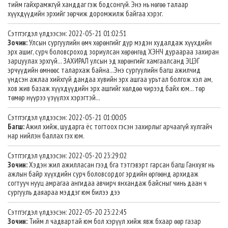
тийм гайхрамжгүй ханддаг гэж бодсонгүй. Энэ нь нөгөө талаар
хүүхдүүдийн эрхийг зөрчиж доромжилж байгаа хэрэг.
Сэтггэгдэл үлдээсэн: 2022-05-21 01:02:51
Зочин:
Улсын сургуулийн өмч хөрөнгийг дур мэдэн худалдаж хүүхдийн
эрх ашиг, сурч боловсроход зориулсан хөрөнгөд ХЭНЧ дураараа захиран
зарцуулах эрхгүй... ЗАХИРАЛ улсын эд хөрөнгийг хамгаалсанд ЭЦЭГ
эрчүүдийн өмнөөс талархаж байна...Энэ сургуулийн багш ажилчид
үндсэн ажлаа хийхгүй дандаа хувийн эрх ашгаа урьтал болгож хэл ам,
хов жив базаж хүүхдүүдийн эрх ашгийг хөлдөө чирээд байх юм... төр
төмөр нүүрээ үзүүлэх хэрэгтэй...
Сэтггэгдэл үлдээсэн: 2022-05-21 01:00:05
Багш:
Ажил хийж, шударга ёс тогтоох гэсэн захирлыг арчаагүй хулгайч
нар нийлэн баллах гэх юм.
Сэтггэгдэл үлдээсэн: 2022-05-20 23:29:02
Зочин:
Хэдэн жил ажилласан гээд бга тэтгэвэрт гарсан багш Ганхуяг нь
ажлын байр хүүхдийн сурч боловсордог эрдийн өргөөнд архидаж
согтууч нууц амрагаа ангидаа авчирч янхандаж байсныг чинь даан ч
сургууль даяараа мэддэг юм билээ дээ
Сэтггэгдэл үлдээсэн: 2022-05-20 23:22:45
Зочин:
Тийм л чадвартай юм бол хэрүүл хийж явж бхаар өөр газар