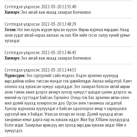
Сэтггэгдэл үлдээсэн: 2022-05-20 12:51:40
Хэлмэрч:
Энэ авгай яаж яваад захирал болчихвоо
Сэтггэгдэл үлдээсэн: 2022-05-20 12:48:29
Зочин:
Нэг лих хууль журам ярьсан хүүхэн. Өөрөө журмаа мөрдөөч. Наад
аохи уудаг авгай нараа ажлаас нь хал. Юм хийе гэсэн залуу хүний урмыг
хугалдаг.
Сэтггэгдэл үлдээсэн: 2022-05-20 12:46:45
Хэлмэрч:
Энэ авгай яаж яваад захирал болчихвоо
Сэтггэгдэл үлдээсэн: 2022-05-20 12:44:33
Пүрэвсүрэн:
Энэ сургуулийг сайн мэднээ. Хэдэн архичин хүүхнүүд
өөрсдийгөө хойно төгссөн мундаг гэж дөвийлгөдөг. Ажлаа хийдэггүй. Хамт
олоноо хэд хуваасан хүмүүс харагддаг. Энэ захирал болсон авгай өөрөө
аохи тамхи ажил дээрээ авчирч хүчээр хүмүүст шахдаг цалин дээрээс нь
мөнгий нь суутгадаг байсан. Гэрчилнэ. Очхүү гэж бас архичин өвгөн олон
жил дүлий хүүхэд хохироосон доо. Орсон анги танхимаа засдаггүй.
Хүнээр журналаа хуулуулдаг л байсан одоогоороо ямар ч хариуцлага
үүрээгүй явж л байдаг. Угаасаа ялзарсан газар. Дүлий хүүхдэд өгсөн
хандивын юмыг дарга нар нь хувааж иддэг. Жил бүр ХХБанк хүүхдүүдэд
бэлэг өгдөг. Захирлын өрөө рүү авч ороод өөрсдөө хувааж авдаг. Ийм л
хүмүүсдээ.