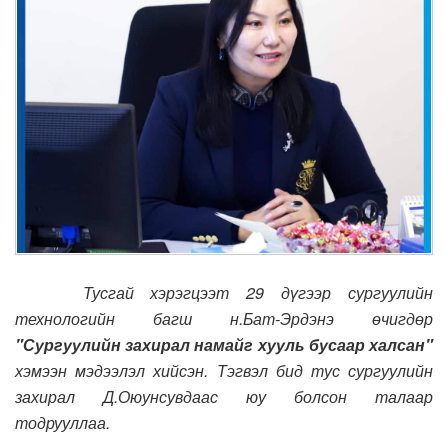
Тусгай хэрэгцээт 29 дүгээр сургуулийн
технологийн багш н.Бат-Эрдэнэ өчигдөр
"Сургуулийн захирал намайг хууль бусаар халсан"
хэмээн мэдээлэл хийсэн. Тэгвэл бид тус сургуулийн
захирал Д.Оюунсувдаас юу болсон талаар
тодрууллаа.