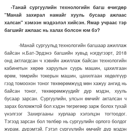
-Танай сургуулийн технологийн багш өчигдөр
"Манай захирал намайг хууль бусаар ажлаас
халсан" хэмээн мэдээлэл хийсэн. Ямар учраас тэр
багшийг ажлаас нь халах болсон юм бэ?
-Манай сургуульд технологийн багшаар ажиллаж
байсан н.Бат-Эрдэнэ багшийн хувьд нэгдүгээрт, 2018
онд актлагдсан ч хэвийн ажиллаж байсан технологийн
кабинетын хөрөө харуулын суурь машин, цахилгаан
өрөм, төмрийн токерын машин, цахилгаан хөдөлгүүр
гээд томоохон тоног төхөөрөмжүүд мөн хажуу ангид нь
байсан тоног, төхөөрөмжүүдийг дур мэдэн, хууль
бусаар зарсан. Сургуулийн, улсын өмчийг акталсан ч
зарах боломжтой бол хэдэн төгрөгөөр зарж болох тухай
үнэлгээг Захиргааны хурлаар хэлэлцэн тогтоодог.
Тэгээд зарсан бол төлбөр нь сургуулийн орлого болдог
журам, дүрэмтэй. Гэтэл сургуулийн өмчийг дур мэдэн