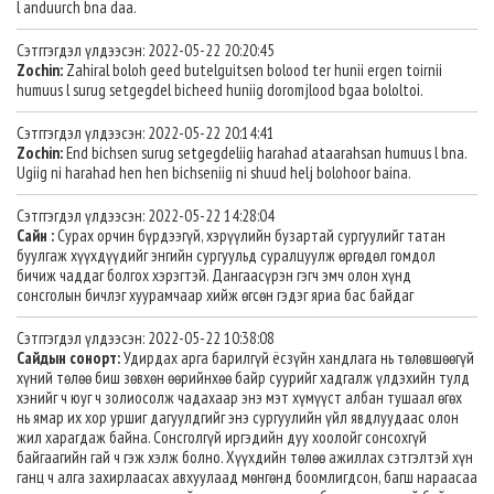
l anduurch bna daa.
Сэтггэгдэл үлдээсэн: 2022-05-22 20:20:45
Zochin:
Zahiral boloh geed butelguitsen bolood ter hunii ergen toirnii
humuus l surug setgegdel bicheed huniig doromjlood bgaa bololtoi.
Сэтггэгдэл үлдээсэн: 2022-05-22 20:14:41
Zochin:
End bichsen surug setgegdeliig harahad ataarahsan humuus l bna.
Ugiig ni harahad hen hen bichseniig ni shuud helj bolohoor baina.
Сэтггэгдэл үлдээсэн: 2022-05-22 14:28:04
Сайн :
Сурах орчин бүрдээгүй, хэрүүлийн бузартай сургуулийг татан
буулгаж хүүхдүүдийг энгийн сургуульд суралцуулж өргөдөл гомдол
бичиж чаддаг болгох хэрэгтэй. Дангаасүрэн гэгч эмч олон хүнд
сонсголын бичлэг хуурамчаар хийж өгсөн гэдэг яриа бас байдаг
Сэтггэгдэл үлдээсэн: 2022-05-22 10:38:08
Сайдын сонорт:
Удирдах арга барилгүй ёсзүйн хандлага нь төлөвшөөгүй
хүний төлөө биш зөвхөн өөрийнхөө байр суурийг хадгалж үлдэхийн тулд
хэнийг ч юуг ч золиосолж чадахаар энэ мэт хүмүүст албан тушаал өгөх
нь ямар их хор уршиг дагуулдгийг энэ сургуулийн үйл явдлуудаас олон
жил харагдаж байна. Сонсголгүй иргэдийн дуу хоолойг сонсохгүй
байгаагийн гай ч гэж хэлж болно. Хүүхдийн төлөө ажиллах сэтгэлтэй хүн
ганц ч алга захирлаасах авхуулаад мөнгөнд боомлигдсон, багш нараасаа