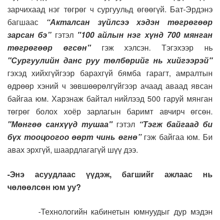
зарчихаад нэг төгрөг ч сургуульд өгөөгүй. Бат-Эрдэнэ
багшаас
“Акталсан зүйлсээ хэдэн төгрөгөөр
зарсан бэ”
гэтэл
"100 айлын нэг хүнд 700 мянган
төгрөгөөр өгсөн"
гэж хэлсэн. Тэгэхээр нь
"Сургуулийн данс руу төлбөрийг нь хийгээрэй"
гэхэд хийхгүйгээр барахгүй бямба гарагт, амралтын
өдрөөр хэний ч зөвшөөрөлгүйгээр ачаад аваад явсан
байгаа юм. Харзнаж байтал нийлээд 500 гаруй мянган
төгрөг болох хоёр зарлагын баримт авчирч өгсөн.
"Мөнгөө санхүүд тушаа"
гэтэл
“Тэгж байгаад би
бүх тооцоогоо өөрт чинь өгнө”
гэж байгаа юм. Би
авах эрхгүй, шаардлагагүй шүү дээ.
-Энэ асуудлаас үүдэж, багшийг ажлаас нь
чөлөөлсөн юм уу?
-Технологийн кабинетын юмнуудыг дур мэдэн