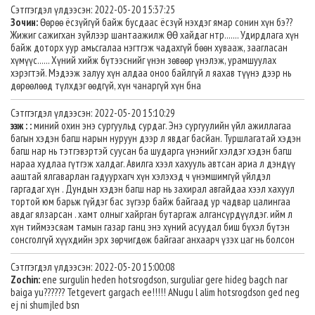
Сэтггэгдэл үлдээсэн: 2022-05-20 15:37:25
Зочин:
Өөрөө ёсзүйгүй байж бусдаас ёсзүй нэхдэг ямар сонин хүн бэ??
Жижиг сажигхан зүйлээр шантаажилж ӨӨ хайдаг нтр....... Удирдлага хүн
байж доторх уур амьсгалаа нэгтгэж чадахгүй бөөн хувааж, заагласан
хүмүүс...... Хүний хийж бүтээснийг үнэн зөвөөр үнэлэж, урамшуулах
хэрэгтэй. Мэдээж залуу хүн алдаа оноо байлгүй л яахав түүнэ дээр нь
дөрөөлөөд түлхдэг өөдгүй, хүн чанаргүй хүн бна
Сэтггэгдэл үлдээсэн: 2022-05-20 15:10:29
ээж : :
миний охин энэ сургуульд сурдаг. Энэ сургуулийн үйл ажиллагаа
багын хэдэн багш нарын нуруун дээр л явдаг басйан. Туршлагатай хэдэн
багш нар нь тэтгэвэртэй суусан ба шударга үнэнийг хэлдэг хэдэн багш
нараа худлаа гүтгэж халдаг. Авилга хээл хахууль автсан ариа л дэндүү
ааштай ялгаварлан гадуурхагч хүн хэлэхэд ч үнэмшимгүй үйлдэл
гаргадаг хүн . Дундын хэдэн багш нар нь захирал авгайдаа хээл хахуул
тортой юм барьж гүйдэг бас зүгээр байж байгаад ур чадвар цалингаа
авдаг ялзарсан . хамт олныг хайрган бутаргаж алгансүрдүүлдэг. ийм л
хүн тиймээсяам тамын газар ганц энэ хүний асуудал биш бүхэл бүтэн
сонсголгүй хүүхдийн эрх зөрчигдөж байгааг анхаарч үзэх цаг нь болсон
Сэтггэгдэл үлдээсэн: 2022-05-20 15:00:08
Zochin:
ene surgulin heden hotsrogdson, surguliar gere hideg bagch nar
baiga yu?????? Tetgevert gargach ee!!!!! ANugu l alim hotsrogdson ged neg
ej ni shumjled bsn