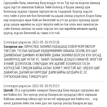
сургуулийн багш, ажилчид бүгд мэддэг гэсэн.Тэр хүн нь мэдээж яаманд
одоо хүртэл ажиллаж байгаа.Тийм болоод л буцаж ажилд орж
болохоор худлаа тушаал гаргуулсан нь тодорхой. Хүүхэд зодсон
гэнэ,тийм л үнэн юм бол бичлэгийг нь цацаж олонд үзүүлээч.Хэдэн багш
нар хоорондоо ярьж байсан бичлэгийг нь утсан дээрээ хуулаад хурал
дээр цацаж өөрийнх нь эсрэг явуулга хийсэн гэж олон жил ажилласан
сайн багшаа ажлаас нь халж чадсан энэ хүн өөрийгөө өмгөөлж өдийд
хүүхэд зодсон бичлэгий нь тавих л ёстой.
Сэтггэгдэл үлдээсэн: 2022-05-20 19:25:26
Захирлын зөв:
ОВУНСУВД ЗАХИРАЛ ГАДААДАД ХОВОР МЭРГЭЖЛЭЭР
ТӨГССӨН. ТУСЛАХ БАГШААР ХӨДӨЛМӨРИЙН ГАРААГАА ЭХЭЛЖ, БҮХ ШАТ
ДАМЖЛАГААР ДАМЖИН 40 ЖИЛИЙН ДАРАА ЗАХИРАЛ БОЛСОН ХҮН. БУСАД
ЗАХИРЛУУД ШИГ НУТАГ УС, ТАНИЛ ТАЛААРАА ДЭЭШЭЭ ГАРААГҮЙ. ЭМЭГТЭЙ
ХҮНИЙГ ДЭЭРЭЛХЭЖ, СУРАГЧДЫН ЭРХ АШГИЙГ ХОХИРООХ ГЭСЭН
ХОГУУДТАЙ ТЭМЦЭЖ БАЙГАА ХАТАН ЗОРИГТ ЭМЭГТЭЙ. БАТ-ЭРДЭНЭ ШИГ
ДАВАРСАН, ДАЛАЙСАН ГАРУУДЫГ ДАРЖ БАЙГАА ШУДАРГА ЁС, ЁС
СУРТАХУЦНБ ГАНЦ ТЭМЦЭГЧ ШҮҮ.
Сэтггэгдэл үлдээсэн: 2022-05-20 19:25:13
Цээгий:
29-р сургуулийн захирал Оюунсувд багш мундаг сургуулиа авч
юм байна лээ. Энэ хүнээр үнхээр бахархсан хүүхдүүдтэйгээ харицаж
байгаан ажилчидтайгаа хүртэл их гоё хариуцдаг юм байна лээ ... хэд
хоног даллан хийх гэж очих доо энэ хүнээр үнхээр бахархсан шүү