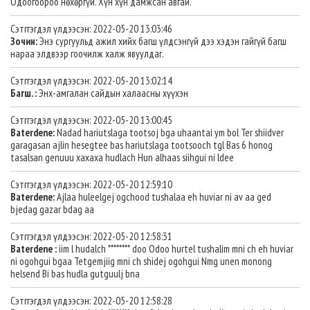
Одоогоороо нөхөргүй. Хүн хүн дамжсан авгай.
Сэтггэгдэл үлдээсэн: 2022-05-20 13:03:46
Зочин:
Энэ сургуульд ажил хийх багш үлдсэнгүй дээ хэдэн гайгүй багш
нараа элдвээр гоочилж халж явуулдаг.
Сэтггэгдэл үлдээсэн: 2022-05-20 13:02:14
Багш. :
Энх-амгалан сайдын халаасны хүүхэн
Сэтггэгдэл үлдээсэн: 2022-05-20 13:00:45
Baterdene:
Nadad hariutslaga tootsoj bga uhaantai ym bol Ter shiidver
garagasan ajlin hesegtee bas hariutslaga tootsooch tgl Bas 6 honog
tasalsan genuuu xaxaxa hudlach Hun alhaas siihgui ni ldee
Сэтггэгдэл үлдээсэн: 2022-05-20 12:59:10
Baterdene:
Ajlaa huleelgej ogchood tushalaa eh huviar ni av aa ged
bjedag gazar bdag aa
Сэтггэгдэл үлдээсэн: 2022-05-20 12:58:31
Baterdene :
iim l hudalch ******** doo Odoo hurtel tushalim mni ch eh huviar
ni ogohgui bgaa Tetgemjiig mni ch shidej ogohgui Nmg unen monong
helsend Bi bas hudla gutguulj bna
Сэтггэгдэл үлдээсэн: 2022-05-20 12:58:28