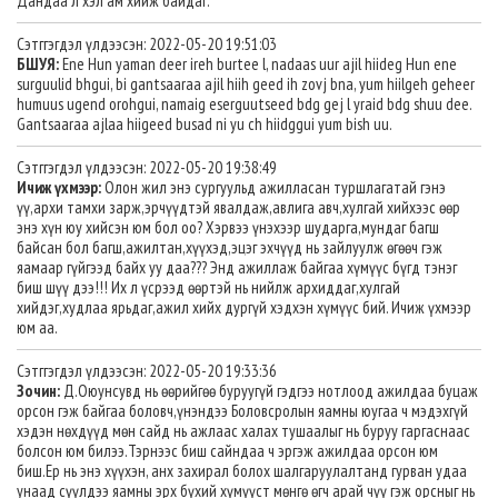
Дандаа л хэл ам хийж байдаг.
Сэтггэгдэл үлдээсэн: 2022-05-20 19:51:03
БШУЯ:
Ene Hun yaman deer ireh burtee l, nadaas uur ajil hiideg Hun ene
surguulid bhgui, bi gantsaaraa ajil hiih geed ih zovj bna, yum hiilgeh geheer
humuus ugend orohgui, namaig eserguutseed bdg gej l yraid bdg shuu dee.
Gantsaaraa ajlaa hiigeed busad ni yu ch hiidggui yum bish uu.
Сэтггэгдэл үлдээсэн: 2022-05-20 19:38:49
Ичиж үхмээр:
Олон жил энэ сургуульд ажилласан туршлагатай гэнэ
үү,архи тамхи зарж,эрчүүдтэй явалдаж,авлига авч,хулгай хийхээс өөр
энэ хүн юу хийсэн юм бол оо? Хэрвээ үнэхээр шударга,мундаг багш
байсан бол багш,ажилтан,хүүхэд,эцэг эхчүүд нь зайлуулж өгөөч гэж
яамаар гүйгээд байх уу даа??? Энд ажиллаж байгаа хүмүүс бүгд тэнэг
биш шүү дээ!!! Их л үсрээд өөртэй нь нийлж архиддаг,хулгай
хийдэг,худлаа ярьдаг,ажил хийх дургүй хэдхэн хүмүүс бий. Ичиж үхмээр
юм аа.
Сэтггэгдэл үлдээсэн: 2022-05-20 19:33:36
Зочин:
Д.Оюунсувд нь өөрийгөө буруугүй гэдгээ нотлоод ажилдаа буцаж
орсон гэж байгаа боловч,үнэндээ Боловсролын яамны юугаа ч мэдэхгүй
хэдэн нөхдүүд мөн сайд нь ажлаас халах тушаалыг нь буруу гаргаснаас
болсон юм билээ.Тэрнээс биш сайндаа ч эргэж ажилдаа орсон юм
биш.Ер нь энэ хүүхэн, анх захирал болох шалгаруулалтанд гурван удаа
унаад сүүлдээ яамны эрх бүхий хүмүүст мөнгө өгч арай чүү гэж орсныг нь