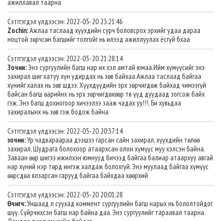
ажиллавал таарна
Сэтггэгдэл үлдээсэн: 2022-05-20 23:21:46
Zochin:
Ажлаа таслаад хүүхдийн сурч боловсрох эрхийг удаа дараа
ноцтой зөрчсөн багшийг толгойг нь илээд ажиллуулах ёсгүй бхаа
Сэтггэгдэл үлдээсэн: 2022-05-20 21:28:14
Зочин:
Энэ сургуулийн багш нар их хэл амтай юмаа.Ийм хүмүүсийг энэ
захирал шиг хатуу хүн удирдах нь зөв байхаа.Ажлаа таслаад байгаа
хүнийг халах нь зөв шдээ. Хүүхдүүдийн эрх зөрчигдөж байхад чимээгүй
байсан багш өарийнх нь эрх зөрчигдөхөөр тв үүд дуудаад зогсож байх
гэж. Энэ багш дохиогоор хичээлээ зааж чадах уу!!!. Би хувьдаа
захиралынх нь зөв гэж бодож байна
Сэтггэгдэл үлдээсэн: 2022-05-20 20:37:14
зочин:
Ур чадвараараа дээшээ гарсан сайн захирал, хүүхдийн төлөө
захирал, Шудрага болохоор атаархсан олон хүмүүс муу хэлсэн байна.
Заваан өөр шигээ ижилхэн юмнууд бичээд байгаа балиар атаархуу авгай
нар хүний нэр төрд ингэж халдаж болохгүй. Энэ муулаад байгаа хүмүүс
өөрсдөа ялзарсан гарууд байгаа байхдаа хөөрхий
Сэтггэгдэл үлдээсэн: 2022-05-20 20:01:28
Өчигч:
Уншаад л суухад коммент сургуулийн багш нарых нь бололтойдог
шүү. Сүйрчихсэн багш нар байна даа. Энэ сургуулийг тараавал таарна.