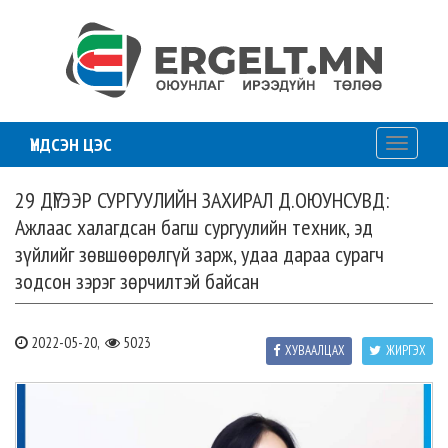
ҮНДСЭН ЦЭС
Toggle
navigati
29 ДҮГЭЭР СУРГУУЛИЙН ЗАХИРАЛ Д.ОЮУНСУВД:
Ажлаас халагдсан багш сургуулийн техник, эд
зүйлийг зөвшөөрөлгүй зарж, удаа дараа сурагч
зодсон зэрэг зөрчилтэй байсан
2022-05-20,
5023
ХУВААЛЦАХ
ЖИРГЭХ