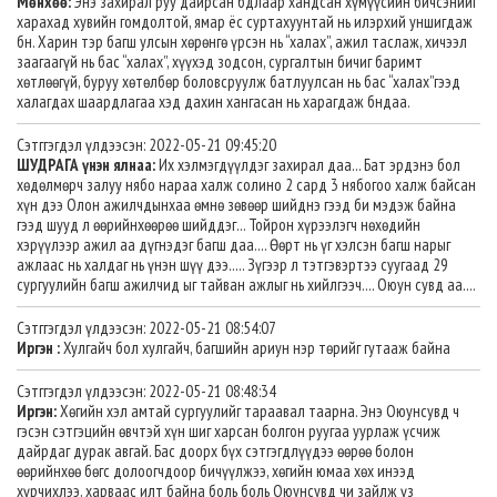
Мөнхөө:
Энэ захирал руу дайрсан бдлаар хандсан хүмүүсийн бичсэнийг
харахад хувийн гомдолтой, ямар ёс суртахуунтай нь илэрхий уншигдаж
бн. Харин тэр багш улсын хөрөнгө үрсэн нь “халах”, ажил таслаж, хичээл
заагаагүй нь бас “халах”, хүүхэд зодсон, сургалтын бичиг баримт
хөтлөөгүй, буруу хөтөлбөр боловсруулж батлуулсан нь бас “халах”гээд
халагдах шаардлагаа хэд дахин хангасан нь харагдаж бндаа.
Сэтггэгдэл үлдээсэн: 2022-05-21 09:45:20
ШУДРАГА үнэн ялнаа:
Их хэлмэгдүүлдэг захирал даа... Бат эрдэнэ бол
хөдөлмөрч залуу нябо нараа халж солино 2 сард 3 нябогоо халж байсан
хүн дээ Олон ажилчдынхаа өмнө зөвөөр шийднэ гээд би мэдэж байна
гээд шууд л өөрийнхөөрөө шийддэг... Тойрон хүрээлэгч нөхөдийн
хэрүүлээр ажил аа дүгнэдэг багш даа.... Өөрт нь үг хэлсэн багш нарыг
ажлаас нь халдаг нь үнэн шүү дээ..... Зүгээр л тэтгэвэртээ суугаад 29
сургуулийн багш ажилчид ыг тайван ажлыг нь хийлгээч.... Оюун сувд аа....
Сэтггэгдэл үлдээсэн: 2022-05-21 08:54:07
Иргэн :
Хулгайч бол хулгайч, багшийн ариун нэр төрийг гутааж байна
Сэтггэгдэл үлдээсэн: 2022-05-21 08:48:34
Иргэн:
Хөгийн хэл амтай сургуулийг тараавал таарна. Энэ Оюунсувд ч
гэсэн сэтгэцийн өвчтэй хүн шиг харсан болгон руугаа уурлаж үсчиж
дайрдаг дурак авгай. Бас доорх бүх сэтгэгдлүүдээ өөрөө болон
өөрийнхөө бөгс долоогчдоор бичүүлжээ, хөгийн юмаа хөх инээд
хүрчихлээ, харваас илт байна боль боль Оюунсувд чи зайлж үз