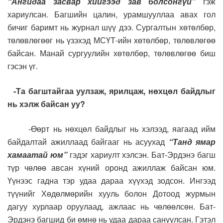
“Ангидаа засвар хийгээд зав болсонгүй”
гэж
хариулсан. Багшийн цалин, урамшууллаа авах гол
бичиг баримт нь журнал шүү дээ. Сургалтын хөтөлбөр,
төлөвлөгөөг нь үзэхэд МСҮТ-ийн хөтөлбөр, төлөвлөгөө
байсан. Манай сургуулийн хөтөлбөр, төлөвлөгөө биш
гэсэн үг.
-Та багштайгаа уулзаж, ярилцаж, нөхцөл байдлыг
нь хэлж байсан уу?
-Өөрт нь нөхцөл байдлыг нь хэлээд, яагаад ийм
байдалтай ажиллаад байгааг нь асуухад
“Танд ямар
хамаатай юм”
гэдэг хариулт хэлсэн. Бат-Эрдэнэ багш
түр чөлөө авсан хүний оронд ажиллаж байсан юм.
Үүнээс гадна тэр удаа дараа хүүхэд зодсон. Ингээд
түүнийг Хөдөлмөрийн хууль болон Дотоод журмын
дагуу хурлаар оруулаад, ажлаас нь чөлөөлсөн. Бат-
Эрдэнэ багшид би өмнө нь удаа дараа сануулсан. Гэтэл