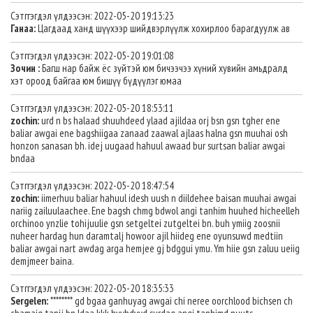
Сэтггэгдэл үлдээсэн: 2022-05-20 19:13:23
Ганаа:
Цагдаад ханд шүүхээр шийдвэрлүүлж хохирлоо барагдуулж ав
Сэтггэгдэл үлдээсэн: 2022-05-20 19:01:08
Зочин :
Багш нар байж ёс зүйтэй юм бичээчээ хүний хувийн амьдралд
хэт ороод байгаа юм бишүү бүдүүлэг юмаа
Сэтггэгдэл үлдээсэн: 2022-05-20 18:53:11
zochin:
urd n bs halaad shuuhdeed ylaad ajildaa orj bsn gsn tgher ene
baliar awgai ene bagshiigaa zanaad zaawal ajlaas halna gsn muuhai osh
honzon sanasan bh. idej uugaad hahuul awaad bur surtsan baliar awgai
bndaa
Сэтггэгдэл үлдээсэн: 2022-05-20 18:47:54
zochin:
iimerhuu baliar hahuul idesh uush n diildehee baisan muuhai awgai
nariig zailuulaachee. Ene bagsh chmg bdwol angi tanhim huuhed hicheelleh
orchinoo ynzlie tohijuulie gsn setgeltei zutgeltei bn. buh ymiig zoosnii
nuheer hardag hun daramtalj howoor ajil hiideg ene oyunsuwd medtiin
baliar awgai nart awdag arga hemjee gj bdggui ymu. Ym hiie gsn zaluu ueiig
demjmeer baina.
Сэтггэгдэл үлдээсэн: 2022-05-20 18:35:33
Sergelen:
******** gd bgaa ganhuyag awgai chi neree oorchlood bichsen ch