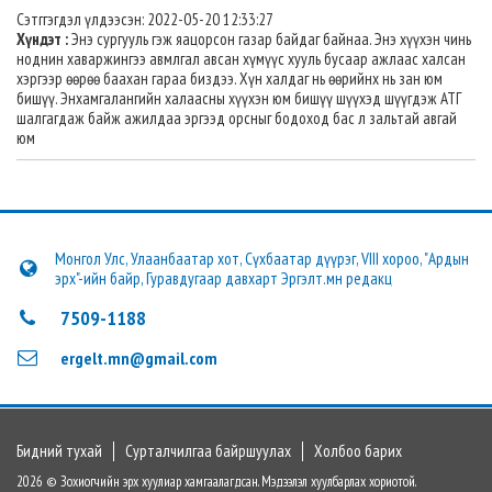
Сэтггэгдэл үлдээсэн: 2022-05-20 12:33:27
Хүндэт :
Энэ сургууль гэж яацорсон газар байдаг байнаа. Энэ хүүхэн чинь
ноднин хаваржингээ авмлгал авсан хүмүүс хууль бусаар ажлаас халсан
хэргээр өөрөө баахан гараа биздээ. Хүн халдаг нь өөрийнх нь зан юм
бишүү. Энхамгалангийн халаасны хүүхэн юм бишүү шүүхэд шүүгдэж АТГ
шалгагдаж байж ажилдаа эргээд орсныг бодоход бас л зальтай авгай
юм
Монгол Улс, Улаанбаатар хот, Сүхбаатар дүүрэг, VIII хороо, "Ардын
эрх"-ийн байр, Гуравдугаар давхарт Эргэлт.мн редакц
7509-1188
ergelt.mn@gmail.com
Бидний тухай
Сурталчилгаа байршуулах
Холбоо барих
2026 © Зохиогчийн эрх хуулиар хамгаалагдсан. Мэдээлэл хуулбарлах хориотой.