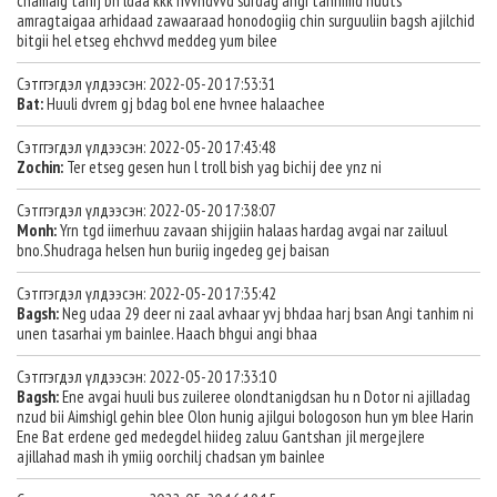
chamaig tanij bn ldaa kkk hvvhdvvd surdag angi tanhimd nuuts
amragtaigaa arhidaad zawaaraad honodogiig chin surguuliin bagsh ajilchid
bitgii hel etseg ehchvvd meddeg yum bilee
Сэтггэгдэл үлдээсэн: 2022-05-20 17:53:31
Bat:
Huuli dvrem gj bdag bol ene hvnee halaachee
Сэтггэгдэл үлдээсэн: 2022-05-20 17:43:48
Zochin:
Ter etseg gesen hun l troll bish yag bichij dee ynz ni
Сэтггэгдэл үлдээсэн: 2022-05-20 17:38:07
Monh:
Yrn tgd iimerhuu zavaan shijgiin halaas hardag avgai nar zailuul
bno.Shudraga helsen hun buriig ingedeg gej baisan
Сэтггэгдэл үлдээсэн: 2022-05-20 17:35:42
Bagsh:
Neg udaa 29 deer ni zaal avhaar yvj bhdaa harj bsan Angi tanhim ni
unen tasarhai ym bainlee. Haach bhgui angi bhaa
Сэтггэгдэл үлдээсэн: 2022-05-20 17:33:10
Bagsh:
Ene avgai huuli bus zuileree olondtanigdsan hu n Dotor ni ajilladag
nzud bii Aimshigl gehin blee Olon hunig ajilgui bologoson hun ym blee Harin
Ene Bat erdene ged medegdel hiideg zaluu Gantshan jil mergejlere
ajillahad mash ih ymiig oorchilj chadsan ym bainlee