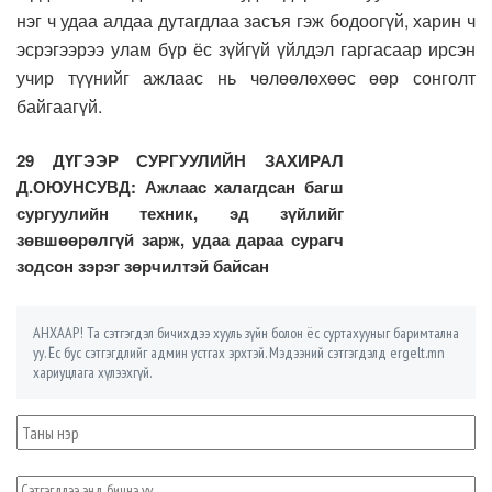
нэг ч удаа алдаа дутагдлаа засъя гэж бодоогүй, харин ч
эсрэгээрээ улам бүр ёс зүйгүй үйлдэл гаргасаар ирсэн
учир түүнийг ажлаас нь чөлөөлөхөөс өөр сонголт
байгаагүй.
29 ДҮГЭЭР СУРГУУЛИЙН ЗАХИРАЛ
Д.ОЮУНСУВД: Ажлаас халагдсан багш
сургуулийн техник, эд зүйлийг
зөвшөөрөлгүй зарж, удаа дараа сурагч
зодсон зэрэг зөрчилтэй байсан
АНХААР! Та сэтгэгдэл бичихдээ хууль зүйн болон ёс суртахууныг баримтална
уу. Ёс бус сэтгэгдлийг админ устгах эрхтэй. Мэдээний сэтгэгдэлд ergelt.mn
хариуцлага хүлээхгүй.