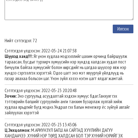
Нийт сэтгэгдэл: 72
Сэтггэгдэл үлдээсэн: 2022-05-24 21:07:58
Шүүхэд ханд!!!:
Яг үнэн худлаа мэдээллийг цахим орчинд байршуулж
тараасан, бусдыг турхирч хүмүүсийн нэр хүндэд халдсан худал пост
бичүүлж байгаа хүмүүсийг болон өөрсдийг нь цагдаа шүүхээр явж нэр
хүндээ сэргээлгэх хэрэгтэй. Одоо цагт энэ мэт явуургүй үйлдлүүд нь
газар авахаа больсон цаг. Үнэн зүйл хэзээ нэгэн цагт ялдаг жамтай.
Сэтггэгдэл үлдээсэн: 2022-05-23 20:20:48
Зочин:
Энэ сургуульд асуудалтай хэдхэн хүмүүс бдаг.Ганхуяг гэх
тэтгэврийн багшийг сургуулийн анги танхим бузарлаж хулгай хийж
худлаа ярьдгийг бүгд мэднэ.Ундрал гэх багын менежер ёс зүйгүй авгайг
зайлуулах хэрэгтэй
Сэтггэгдэл үлдээсэн: 2022-05-23 13:43:06
Ц.Энхцолмон:
М.АРИУНЗУЛ БАГШ АА САЙТАД ХУУЛИЙН ДАГУУ
ХАНДААЧЭЭ .ХҮНИЙ НЭР ТӨРД ХАЛДСАН БОЛ ТЭР ХҮНИЙ НЭРИЙГ ЭХ