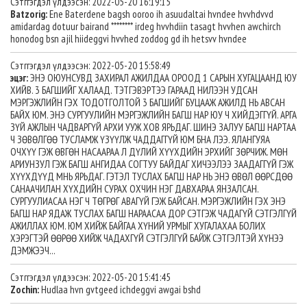
Сэтггэгдэл үлдээсэн: 2022-05-20 16:19:15
Batzorig:
Ene Baterdene bagsh ooroo ih asuudaltai hvndee hvvhdvvd
amidardag dotuur bairand ******** irdeg hvvhdiin tasagt hvvhen awchirch
honodog bsn ajil hiideggvi hvvhed zoddog gd ih hetsvv hvndee
Сэтггэгдэл үлдээсэн: 2022-05-20 15:58:49
эцэг:
ЭНЭ ОЮУНСУВД ЗАХИРАЛ АЖИЛДАА ОРООД 1 САРЫН ХУГАЦААНД ЮУ
ХИЙВ. 3 БАГШИЙГ ХАЛААД. ТЭТГЭВЭРТЭЭ ГАРААД НИЛЭЭН УДСАН
МЭРГЭЖЛИЙН ГЭХ ТОДОТГОЛТОЙ 3 БАГШИЙГ БУЦААЖ АЖИЛД НЬ АВСАН
БАЙХ ЮМ. ЭНЭ СУРГУУЛИЙН МЭРГЭЖЛИЙН БАГШ НАР ЮУ Ч ХИЙДЭГГҮЙ. АРГА
ЗҮЙ АЖЛЫН ЧАДВАРГҮЙ АРХИ УУЖ ХОВ ЯРЬДАГ. ШИНЭ ЗАЛУУ БАГШ НАРТАА
Ч ЗӨВӨЛГӨӨ ТУСЛАМЖ ҮЗҮҮЛЖ ЧАДДАГГҮЙ ЮМ БНА ЛЭЭ. ЯЛАНГУЯА
ОЧХҮҮ ГЭЖ ӨВГӨН НАСААРАА Л ДҮЛИЙ ХҮҮХДИЙН ЭРХИЙГ ЗӨРЧИЖ. МӨН
АРИУНЗУЛ ГЭЖ БАГШ АНГИДАА СОГТУУ БАЙДАГ ХИЧЭЭЛЭЭ ЗААДАГГҮЙ ГЭЖ
ХҮҮХДҮҮД МНЬ ЯРЬДАГ. ГЭТЭЛ ТУСЛАХ БАГШ НАР НЬ ЭНЭ ӨВӨЛ ӨӨРСДӨӨ
САНААЧИЛАН ХҮХДИЙН СУРАХ ОХЧИН НЭГ ДАВХАРАА ЯНЗАЛСАН.
СУРГУУЛИАСАА НЭГ Ч ТӨГРӨГ АВАГҮЙ ГЭЖ БАЙСАН. МЭРГЭЖЛИЙН ГЭХ ЭНЭ
БАГШ НАР ЯДАЖ ТУСЛАХ БАГШ НАРААСАА ДОР СЭТГЭЖ ЧАДАГҮЙ СЭТГЭЛГҮЙ
АЖИЛЛАХ ЮМ. ЮМ ХИЙЖ БАЙГАА ХҮНИЙ УРМЫГ ХУГАЛАХАА БОЛИХ
ХЭРЭГТЭЙ ӨӨРӨӨ ХИЙЖ ЧАДАХГҮЙ СЭТГЭЛГҮЙ БАЙЖ СЭТГЭЛТЭЙ ХҮНЭЭ
ДЭМЖЭЭЧ...
Сэтггэгдэл үлдээсэн: 2022-05-20 15:41:45
Zochin:
Hudlaa hvn gvtgeed ichdeggvi awgai bshd