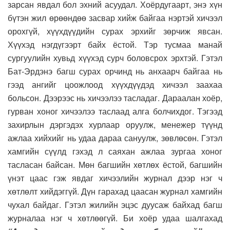
зарсан явдал бол эхний асуудал. Хоёрдугаарт, энэ хүн
бүтэн жил өрөөндөө засвар хийж байгаа нэртэй хичээл
орохгүй, хүүхдүүдийн сурах эрхийг зөрчиж явсан.
Хүүхэд нэгдүгээрт байх ёстой. Тэр тусмаа манай
сургуулийн хувьд хүүхэд сурч боловсрох эрхтэй. Гэтэл
Бат-Эрдэнэ багш сурах орчинд нь анхаарч байгаа нь
гээд ангийг цоожлоод хүүхдүүдэд хичээл заахаа
больсон. Дээрээс нь хичээлээ тасладаг. Дараалан хоёр,
гурван хоног хичээлээ таслаад алга болчихдог. Тэгээд
захирлын дэргэдэх хурлаар оруулж, менежер түүнд
ажлаа хийхийг нь удаа дараа сануулж, зөвлөсөн. Гэтэл
хамгийн сүүлд гэхэд л саяхан ажлаа зургаа хоног
тасласан байсан. Мөн багшийн хөтлөх ёстой, багшийн
үнэт цаас гэж явдаг хичээлийн журнал дээр нэг ч
хөтлөлт хийдэггүй. Дүн гарахад цаасан журнал хамгийн
чухал байдаг. Гэтэл жилийн эцэс дуусаж байхад багш
журналаа нэг ч хөтлөөгүй. Би хоёр удаа шалгахад