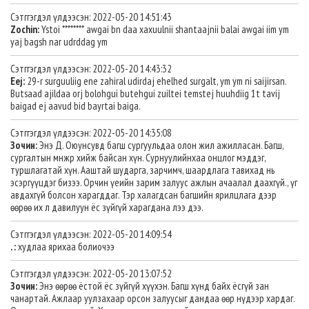
Сэтггэгдэл үлдээсэн: 2022-05-20 14:51:43
Zochin:
Ystoi ******** awgai bn daa xaxuulnii shantaajnii balai awgai iim ym
yaj bagsh nar udrddag ym
Сэтггэгдэл үлдээсэн: 2022-05-20 14:43:32
Eej:
29-r surguuliig ene zahiral udirdaj ehelhed surgalt, ym ym ni saijirsan.
Butsaad ajildaa orj bolohgui butehgui zuiltei temstej huuhdiig 1t tavij
baigad ej aavud bid bayrtai baiga.
Сэтггэгдэл үлдээсэн: 2022-05-20 14:35:08
Зочин:
Энэ Д. Оюунсувд багш сургуульдаа олон жил ажилласан. Багш,
сургалтын мнжр хийж байсан хүн. Сурнуулийнхаа онцлог мэддэг,
туршлагатай хүн. Ааштай шударга, зарчимч, шаардлага тавихад нь
эсэргүүцдэг бизээ. Орчин үеийн зарим залуус ажлын ачаалал даахгүй., үг
авдахгүй болсон харагддаг. Тэр халагдсан багшийн ярилцлага дээр
өөрөө их л давилуун ёс зүйгүй харагдана лээ дээ.
Сэтггэгдэл үлдээсэн: 2022-05-20 14:09:54
. :
худлаа ярихаа болиочээ
Сэтггэгдэл үлдээсэн: 2022-05-20 13:07:52
Зочин:
Энэ өөрөө ёстой ёс зүйгүй хүүхэн. Багш хүнд байх ёсгүй зан
чанартай. Ажлаар уулзахаар орсон залуусыг дандаа өөр нүдээр хардаг.