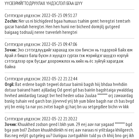
ҮҮСВЭРИЙГТОДРУУЛАХ ҮНДЭСЛЭЛ БГАА ШҮҮ
Сэтггэгдэл үлдээсэн: 2022-05-23 09:51:27
Zochin:
Ner us ni bichigdeed bgaa humuus tsahim gemt heregtei temtseh
gazar handah heregtei. Hen hen hunii ner bicheed dormjilj gutgeed
baigaag todruulj neree tseverleh heregtei
Сэтггэгдэл үлдээсэн: 2022-05-23 09:47:06
Зочин:
Энэ сэтгэгдлүүдийг харахад хэн хэн бичсэн нь тодорхой байх юм
Арай л бишээ багш бүхэн л хүүхдээ сургах гэж мэрийдэг шүүдээ нэргүй
сэтгэгдлээр орж бусдыг дооромжлох нь хийх нь ёс зүйгүй харагдаж
байна
Сэтггэгдэл үлдээсэн: 2022-05-22 21:22:44
Orgil:
Bat erdene bagsh tegwel dotuur bairnii bagsh hiij bhdaa hvvhdiin
dotuur bairand hamt ajilladag Od gerel gd bas bairiin bagshtaiga ywalddag
hvvhed amidardag tasagt bvr hed heden udaa 2uulaa ******** orj zawaardag
bsniig tuhain ved garch bsn jijvvrvvd yrij bh yum bilee bagsh nar ch bas bvgd
yrij bn eniig ta nar yos zvitei bagsh gj harj bn uu setgegdlee bichn vv kkk
Сэтггэгдэл үлдээсэн: 2022-05-22 21:20:22
Зочин:
Khuukhed zodson geed l bkh yum. 29 eej aav nar yagaad ******** bgd
bga yum bol? Zodson khuukhdiinkh ni eej aav naraas ni yriltslaga khiilgeech.
Bas neg eeljit gutgeleg uu? Uuriiguu zuvtgukhiin tuld yu ch khiij bno gej ikh