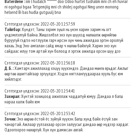
Baterdene :
iim l hudalch ******** doo Odoo hurtel tushalim mni ch eh huviar
ni ogohgui bgaa Tetgemjiig mni ch shidej ogohgui Nmg unen monong
helsend Bi bas hudla gutguulj bna
Сэтггэгдэл үлдээсэн: 2022-05-20 12:57:59
Тайлбар:
Хүндэт; Таны зхрим зүыл нь үнэн харин зарим нь огт
үндэмлэлгүй байна. Жишээлбэл энэ хүн шүүхэд нөлөалж өөрийгөө
буруугүй гэдгээ нотлуулж гарч ирсэн хүн чинь ажилдаа эргэн оролгүй
яахаь. Энд Энх-амгалан сайд ямар ч нөлөө байхгүй. Харин энэ хүн
сайдаас илүү том артай хүн болоод л эргэж ажилда орсон шүү дээ
Сэтггэгдэл үлдээсэн: 2022-05-20 12:56:18
Д. Б. :
Хамтарч ажиллахад хэцүү хүүхэндээ. Дандаа мөнгө ярьдаг. Ажлыг
өөртөө ашигтайгаар эргүүлдэг. Хэдэн нягтлангуудаараа хууль бус юм
хийлгэдэг.
Сэтггэгдэл үлдээсэн: 2022-05-20 12:54:41
Захирал:
Хүнтэй зохицоод ажиллаж чаддаггүй юмуу. Дандаа л багш
нараа халж байх юм
Сэтггэгдэл үлдээсэн: 2022-05-20 12:53:42
Зочин:
Энэ өөрөө ёстой ёс зүйгүй хүүхэн. Багш хүнд байх ёсгүй зан
чанартай. Ажлаар уулзахаар орсон залуусыг дандаа өөр нүдээр хардаг.
Одоогоороо нөхөргүй. Хүн хүн дамжсан авгай.