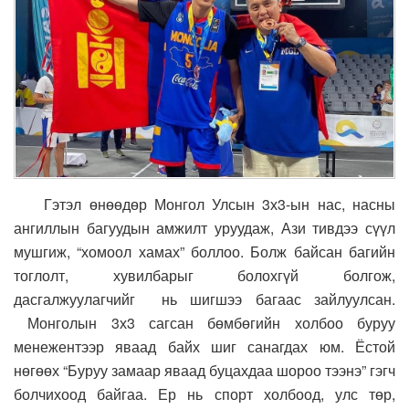
Гэтэл өнөөдөр Монгол Улсын 3х3-ын нас, насны
ангиллын багуудын амжилт уруудаж, Ази тивдээ сүүл
мушгиж, “хомоол хамах” боллоо. Болж байсан багийн
тоглолт, хувилбарыг болохгүй болгож,
дасгалжуулагчийг нь шигшээ багаас зайлуулсан.
Монголын 3х3 сагсан бөмбөгийн холбоо буруу
менежентээр яваад байх шиг санагдах юм. Ёстой
нөгөөх “Буруу замаар яваад буцахдаа шороо тээнэ” гэгч
болчихоод байгаа. Ер нь спорт холбоод, улс төр,