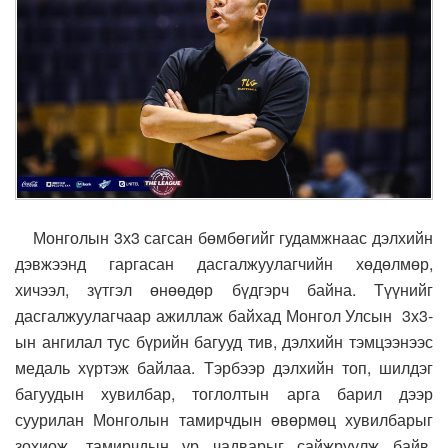
Монголын 3х3 сагсан бөмбөгийг гудамжнаас дэлхийн
дэвжээнд гаргасан дасгалжуулагчийн хөдөлмөр,
хичээл, зүтгэл өнөөдөр бүдгэрч байна. Түүнийг
дасгалжуулагчаар ажиллаж байхад Монгол Улсын 3х3-
ын ангилал тус бүрийн багууд тив, дэлхийн тэмцээнээс
медаль хүртэж байлаа. Тэрбээр дэлхийн топ, шилдэг
багуудын хувилбар, тоглолтын арга барил дээр
суурилан Монголын тамирчдын өвөрмөц хувилбарыг
зохиож, тамирчдын ур чадварыг сайжруулж байв.