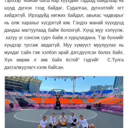
тэрбээр “Манай багш нар хүүхдийг гадаад байдлаар нь
шууд дүгнэх гээд байдаг. Судалгаа, дүгнэлтийг огт
хийдэггүй. Ирээдүйд хөгжих байдал, авьяас чадварыг
нь олж харахыг хүсдэггүй юм. Гэхдээ манай хүүхдүүд
дандаа магтуулаад байж болохгүй. Хүнд муу хэлүүлж,
хатуу үг сонсож сурч байж л хурцлагдана. Тэр бүхнийг
хүндээр тусгаж авдаггүй. Муу хүмүүст муулуулах нь
мундаг сайн гэж хэлбэл арай дэгсдүүлсэн болох байх.
Хүн өөрөө л зөв байх ёстой” гэдгийг С.Тулга
дасгалжуулагч хэлж байсан.