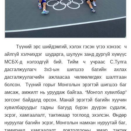
Түүний эрс шийдэмгий, хэлэх гэсэн үгээ хэнээс ч
айлгүй хэлчихдэг шударга, шулуун занд дургүй хүмүүс
МСБХ-д нэлээдгүй бий. Тийм ч учраас С.Тулга
дасгалжуулагч 3х3-ын шигшээ багийн ахлах
дасгалжуулагчийн ажлаасаа чөлөөлөгдөх шалтгаан
болсон. Түүний горыг Монголын эрэгтэй шигшээ баг
амсаж, амжилт нь уруудаж байгаа. “Монгол хувилбар”
зогсонг байдалд орсон. Манай эрэгтэй багийн хуучин
хувилбаруудыг гадны багууд бүрэн дүүрэн судалж,
эсрэг, хамгаалалт, тактикаар тоглоод эхэлсэн. Өндөр
нуруулаг багийн эсрэг, Монголын намхан нуруутай баг,
тамирчид хамгаалалт, довтолгооны ямар тактик