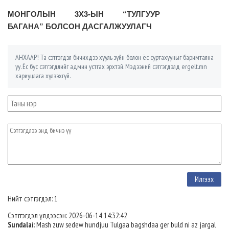
МОНГОЛЫН 3Х3-ЫН “ТУЛГУУР
БАГАНА” БОЛСОН ДАСГАЛЖУУЛАГЧ
АНХААР! Та сэтгэгдэл бичихдээ хууль зүйн болон ёс суртахууныг баримтална
уу. Ёс бус сэтгэгдлийг админ устгах эрхтэй. Мэдээний сэтгэгдэлд ergelt.mn
хариуцлага хүлээхгүй.
Нийт сэтгэгдэл: 1
Сэтггэгдэл үлдээсэн: 2026-06-14 14:32:42
Sundalai:
Mash zuw sedew hundjuu Tulgaa bagshdaa ger buld ni az jargal