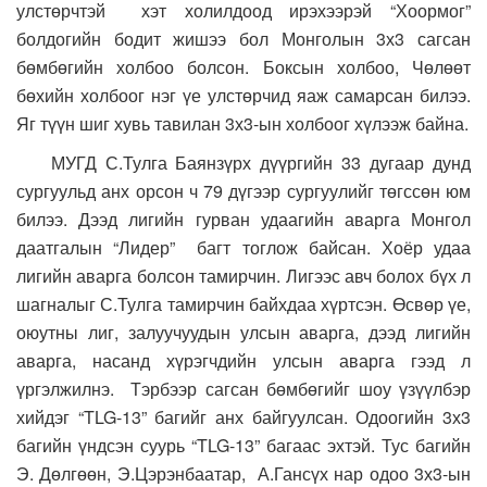
улстөрчтэй хэт холилдоод ирэхээрэй “Хоормог”
болдогийн бодит жишээ бол Монголын 3х3 сагсан
бөмбөгийн холбоо болсон. Боксын холбоо, Чөлөөт
бөхийн холбоог нэг үе улстөрчид яаж самарсан билээ.
Яг түүн шиг хувь тавилан 3х3-ын холбоог хүлээж байна.
МУГД С.Тулга Баянзүрх дүүргийн 33 дугаар дунд
сургуульд анх орсон ч 79 дүгээр сургуулийг төгссөн юм
билээ. Дээд лигийн гурван удаагийн аварга Монгол
даатгалын “Лидер” багт тоглож байсан. Хоёр удаа
лигийн аварга болсон тамирчин. Лигээс авч болох бүх л
шагналыг С.Тулга тамирчин байхдаа хүртсэн. Өсвөр үе,
оюутны лиг, залуучуудын улсын аварга, дээд лигийн
аварга, насанд хүрэгчдийн улсын аварга гээд л
үргэлжилнэ. Тэрбээр сагсан бөмбөгийг шоу үзүүлбэр
хийдэг “TLG-13” багийг анх байгуулсан. Одоогийн 3х3
багийн үндсэн суурь “TLG-13” багаас эхтэй. Тус багийн
Э. Дөлгөөн, Э.Цэрэнбаатар, А.Гансүх нар одоо 3х3-ын