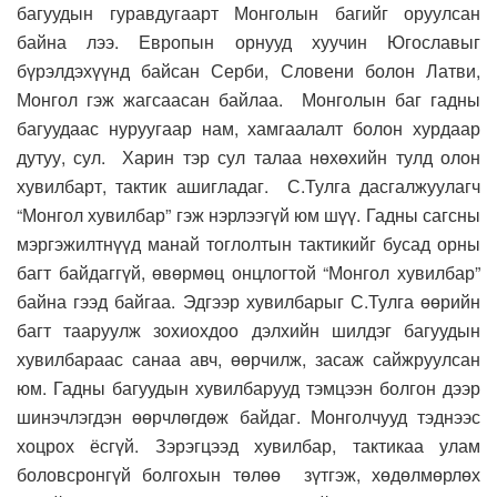
багуудын гуравдугаарт Монголын багийг оруулсан
байна лээ. Европын орнууд хуучин Югославыг
бүрэлдэхүүнд байсан Серби, Словени болон Латви,
Монгол гэж жагсаасан байлаа. Монголын баг гадны
багуудаас нуруугаар нам, хамгаалалт болон хурдаар
дутуу, сул. Харин тэр сул талаа нөхөхийн тулд олон
хувилбарт, тактик ашигладаг. С.Тулга дасгалжуулагч
“Монгол хувилбар” гэж нэрлээгүй юм шүү. Гадны сагсны
мэргэжилтнүүд манай тоглолтын тактикийг бусад орны
багт байдаггүй, өвөрмөц онцлогтой “Монгол хувилбар”
байна гээд байгаа. Эдгээр хувилбарыг С.Тулга өөрийн
багт тааруулж зохиохдоо дэлхийн шилдэг багуудын
хувилбараас санаа авч, өөрчилж, засаж сайжруулсан
юм. Гадны багуудын хувилбарууд тэмцээн болгон дээр
шинэчлэгдэн өөрчлөгдөж байдаг. Монголчууд тэднээс
хоцрох ёсгүй. Зэрэгцээд хувилбар, тактикаа улам
боловсронгүй болгохын төлөө зүтгэж, хөдөлмөрлөх