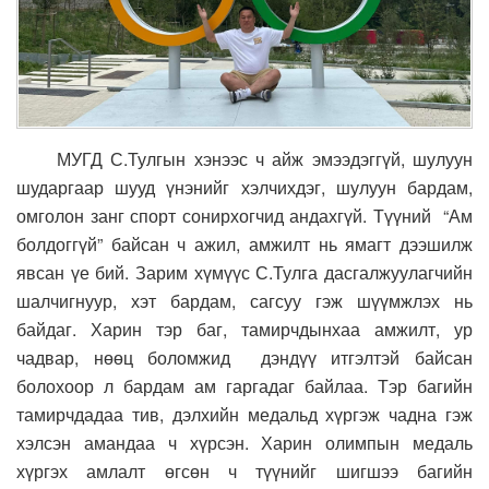
МУГД С.Тулгын хэнээс ч айж эмээдэггүй, шулуун
шударгаар шууд үнэнийг хэлчихдэг, шулуун бардам,
омголон занг спорт сонирхогчид андахгүй. Түүний “Ам
болдоггүй” байсан ч ажил, амжилт нь ямагт дээшилж
явсан үе бий. Зарим хүмүүс С.Тулга дасгалжуулагчийн
шалчигнуур, хэт бардам, сагсуу гэж шүүмжлэх нь
байдаг. Харин тэр баг, тамирчдынхаа амжилт, ур
чадвар, нөөц боломжид дэндүү итгэлтэй байсан
болохоор л бардам ам гаргадаг байлаа. Тэр багийн
тамирчдадаа тив, дэлхийн медальд хүргэж чадна гэж
хэлсэн амандаа ч хүрсэн. Харин олимпын медаль
хүргэх амлалт өгсөн ч түүнийг шигшээ багийн