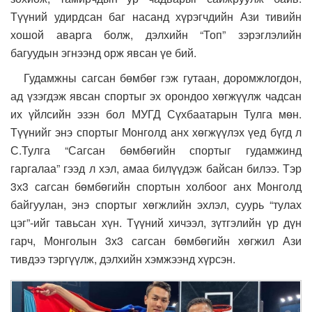
Түүний удирдсан баг насанд хүрэгчдийн Ази тивийн
хошой аварга болж, дэлхийн “Топ” зэрэглэлийн
багуудын эгнээнд орж явсан үе бий.
Гудамжны сагсан бөмбөг гэж гутаан, доромжлогдон,
ад үзэгдэж явсан спортыг эх орондоо хөгжүүлж чадсан
их үйлсийн эзэн бол МУГД Сүхбаатарын Тулга мөн.
Түүнийг энэ спортыг Монголд анх хөгжүүлэх үед бүгд л
С.Тулга “Сагсан бөмбөгийн спортыг гудамжинд
гаргалаа” гээд л хэл, амаа билүүдэж байсан билээ. Тэр
3х3 сагсан бөмбөгийн спортын холбоог анх Монголд
байгуулан, энэ спортыг хөгжлийн эхлэл, суурь “тулах
цэг”-ийг тавьсан хүн. Түүний хичээл, зүтгэлийн үр дүн
гарч, Монголын 3х3 сагсан бөмбөгийн хөгжил Ази
тивдээ тэргүүлж, дэлхийн хэмжээнд хүрсэн.