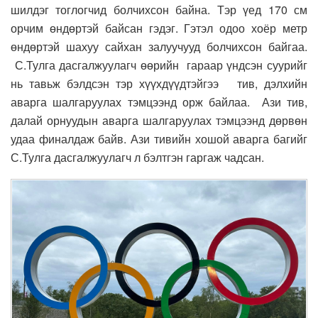
шилдэг тоглогчид болчихсон байна. Тэр үед 170 см
орчим өндөртэй байсан гэдэг. Гэтэл одоо хоёр метр
өндөртэй шахуу сайхан залуучууд болчихсон байгаа.
С.Тулга дасгалжуулагч өөрийн гараар үндсэн суурийг
нь тавьж бэлдсэн тэр хүүхдүүдтэйгээ тив, дэлхийн
аварга шалгаруулах тэмцээнд орж байлаа. Ази тив,
далай орнуудын аварга шалгаруулах тэмцээнд дөрвөн
удаа финалдаж байв. Ази тивийн хошой аварга багийг
С.Тулга дасгалжуулагч л бэлтгэн гаргаж чадсан.