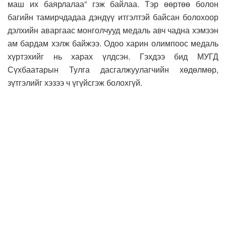
маш их баярлалаа” гэж байлаа. Тэр өөртөө болон
багийн тамирчдадаа дэндүү итгэлтэй байсан болохоор
дэлхийн аваргаас монголчууд медаль авч чадна хэмээн
ам бардам хэлж байжээ. Одоо харин олимпоос медаль
хүртэхийг нь харах үлдсэн. Гэхдээ бид МУГД
Сүхбаатарын Тулга дасгалжуулагчийн хөдөлмөр,
зүтгэлийг хэзээ ч үгүйсгэж болохгүй.