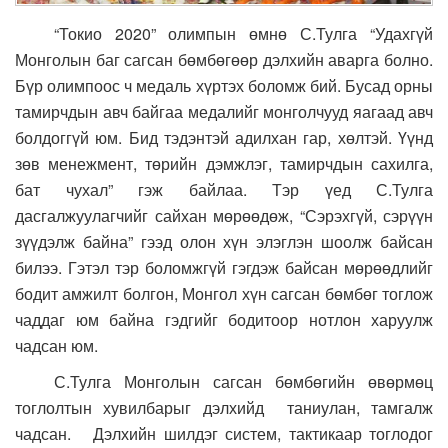
“Токио 2020” олимпын өмнө С.Тулга “Удахгүй
Монголын баг сагсан бөмбөгөөр дэлхийн аварга болно.
Бүр олимпоос ч медаль хүртэх боломж бий. Бусад орны
тамирчдын авч байгаа медалийг монголчууд яагаад авч
болдоггүй юм. Бид тэдэнтэй адилхан гар, хөлтэй. Үүнд
зөв менежмент, төрийн дэмжлэг, тамирчдын сахилга,
бат чухал” гэж байлаа. Тэр үед С.Тулга
дасгалжуулагчийг сайхан мөрөөдөж, “Сэрэхгүй, сэрүүн
зүүдэлж байна” гээд олон хүн элэглэн шоолж байсан
билээ. Гэтэл тэр боломжгүй гэгдэж байсан мөрөөдлийг
бодит амжилт болгон, Монгол хүн сагсан бөмбөг тоглож
чаддаг юм байна гэдгийг бодитоор нотлон харуулж
чадсан юм.
С.Тулга Монголын сагсан бөмбөгийн өвөрмөц
тоглолтын хувилбарыг дэлхийд таниулан, тамгалж
чадсан. Дэлхийн шилдэг систем, тактикаар тоглодог