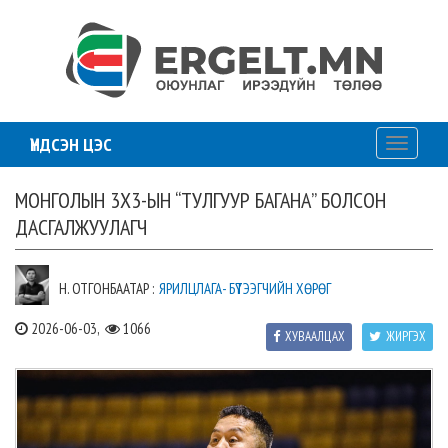
ҮНДСЭН ЦЭС
Toggle
navigati
МОНГОЛЫН 3Х3-ЫН “ТУЛГУУР БАГАНА” БОЛСОН
ДАСГАЛЖУУЛАГЧ
Н. ОТГОНБААТАР :
ЯРИЛЦЛАГА- БҮТЭЭГЧИЙН ХӨРӨГ
2026-06-03,
1066
ХУВААЛЦАХ
ЖИРГЭХ