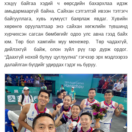
хэцүү байгаа хэдий ч өөрсдийн бахархлаа идэж
амьдармааргүй байна. Сайхан сэтгэлтэй ивээн тэтгэгч
байгууллага, хувь хүмүүст баярлаж явдаг. Хувийн
хөрөнгө оруулалтаар энэ сайхан хөгжлийн түвшинд
хүрчихсэн сагсан бөмбөгийг одоо улс авна гээд байх
юм. Төр бол хамгийн муу менежер. Төр чадахгүй,
дийлэхгүй байж, олон зүйл рүү гар дүрж ордог.
“Даахгүй нохой булуу цуглуулна” гэгчээр эрх мэдлээрээ
далайлган бүгдийг удирдах гэдэг нь буруу.