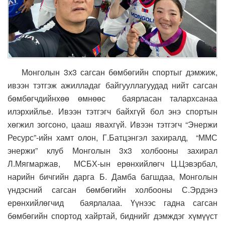
Монголын 3х3 сагсан бөмбөгийн спортыг дэмжиж,
ивээн тэтгэж ажилладаг байгууллагуудад нийт сагсан
бөмбөгчдийнхөө өмнөөс баярласан талархсанаа
илэрхийлье. Ивээн тэтгэгч байхгүй бол энэ спортын
хөгжил зогсоно, цааш явахгүй. Ивээн тэтгэгч “Энержи
Ресурс”-ийн хамт олон, Г.Батцэнгэл захиралд, “ММС
энержи” клуб Монголын 3х3 холбооны захирал
Л.Мягмаржав, МСБХ-ын ерөнхийлөгч Ц.Цэвэрбал,
нарийн бичгийн дарга Б. Дамба багшдаа, Монголын
үндэсний сагсан бөмбөгийн холбооны С.Эрдэнэ
ерөнхийлөгчид баярлалаа. Үүнээс гадна сагсан
бөмбөгийн спортод хайртай, биднийг дэмждэг хүмүүст