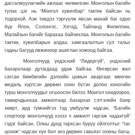
дасгалжуулагчийн ажлаас чөлөөлсөн. Монголын багийн
тулах цэг нь “Монгол хувилбар” тактик байсан нь
тодорхой. Ази тивдээ тэргүүлж явсан манай баг одоо
бүр Япон, Солонгос, Хятад, Тайланд Филиппин,
Малайзын багийг барахаа байчихлаа. Монголын багийн
тактик, хувилбарын алдаа, хамгаалалтын сул талыг
гадны багууд овжиноор ашиглан хожоод байгаа.
Монголчууд үндэсний “Лидергүй”, үндэсний
бахархлаар дутагдаад удаж байгаа. Өнгөрсөн жил
сагсан бөмбөгийн дэлхийн цомын аваргаас мөнгөн
медаль хүртсэн дөрвөн охин бүтэн долоо хоногийн
турш монголчуудыг огшоосон билээ. Монгол охидоороо,
тамирчдынхаа амжилтаар бахархах сэтгэлийн баяр
хөөрт, ард түмнийгээ тэд умбуулж чадсан. “Багийн
спортоор монголчууд хэзээ ч амжилт гаргаж чадахгүй”
гэдэг байсан. Олны дунд тархсан буруу ойлголтыг “тас
цохиж” чадсан хүн бол энэ дөрвөн гавьяат охины багш,