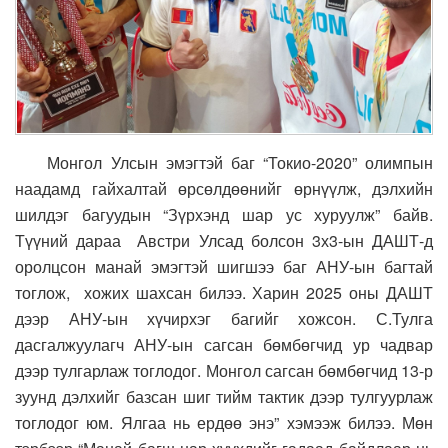
Монгол Улсын эмэгтэй баг “Токио-2020” олимпын
наадамд гайхалтай өрсөлдөөнийг өрнүүлж, дэлхийн
шилдэг багуудын “Зүрхэнд шар ус хуруулж” байв.
Түүний дараа Австри Улсад болсон 3х3-ын ДАШТ-д
оролцсон манай эмэгтэй шигшээ баг АНУ-ын багтай
тоглож, хожих шахсан билээ. Харин 2025 оны ДАШТ
дээр АНУ-ын хүчирхэг багийг хожсон. С.Тулга
дасгалжуулагч АНУ-ын сагсан бөмбөгчид ур чадвар
дээр тулгарлаж тоглодог. Монгол сагсан бөмбөгчид 13-р
зуунд дэлхийг базсан шиг тийм тактик дээр тулгуурлаж
тоглодог юм. Ялгаа нь ердөө энэ” хэмээж билээ. Мөн