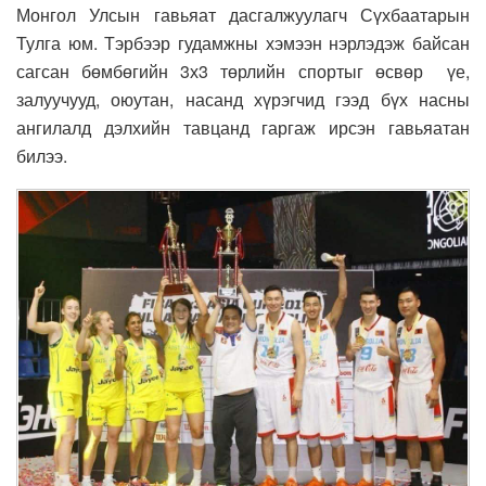
Монгол Улсын гавьяат дасгалжуулагч Сүхбаатарын
Тулга юм. Тэрбээр гудамжны хэмээн нэрлэдэж байсан
сагсан бөмбөгийн 3х3 төрлийн спортыг өсвөр үе,
залуучууд, оюутан, насанд хүрэгчид гээд бүх насны
ангилалд дэлхийн тавцанд гаргаж ирсэн гавьяатан
билээ.