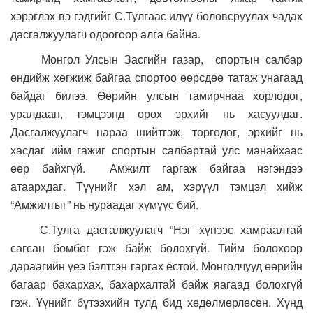
хэрэглэх вэ гэдгийг С.Тулгаас илүү боловсруулах чадах
дасгалжуулагч одоогоор алга байна.
Монгол Улсын Засгийн газар, спортын салбар
өндийж хөгжиж байгаа спортоо өөрсдөө татаж унагаад
байдаг билээ. Өөрийн улсын тамирчнаа хорлодог,
уралдаан, тэмцээнд орох эрхийг нь хасуулдаг.
Дасгалжуулагч нараа шийтгэж, торгодог, эрхийг нь
хасдаг ийм гажиг спортын салбартай улс манайхаас
өөр байхгүй. Амжилт гаргаж байгаа нэгэндээ
атаархдаг. Түүнийг хэл ам, хэрүүл тэмцэл хийж
“Амжилтыг” нь нураадаг хүмүүс бий.
С.Тулга дасгалжуулагч “Нэг хүнээс хамраалтай
сагсан бөмбөг гэж байж болохгүй. Тийм болохоор
дараагийн үеэ бэлтгэн гаргах ёстой. Монголчууд өөрийн
багаар бахархах, бахархалтай байж яагаад болохгүй
гэж. Үүнийг бүтээхийн тулд бид хөдөлмөрлөсөн. Хүнд