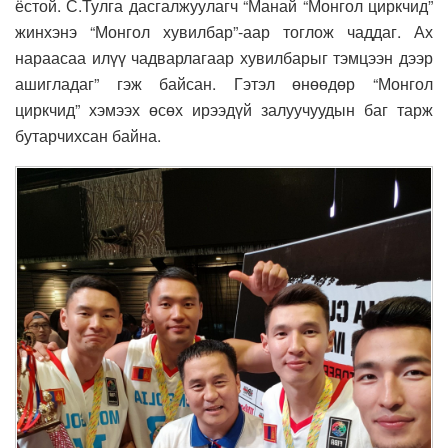
ёстой. С.Тулга дасгалжуулагч “Манай “Монгол циркчид”
жинхэнэ “Монгол хувилбар”-аар тоглож чаддаг. Ах
нараасаа илүү чадварлагаар хувилбарыг тэмцээн дээр
ашигладаг” гэж байсан. Гэтэл өнөөдөр “Монгол
циркчид” хэмээх өсөх ирээдүй залуучуудын баг тарж
бутарчихсан байна.