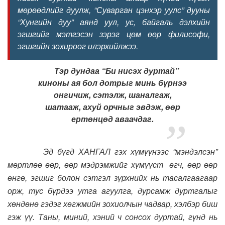
мөрөөдлийг дуулж, “Суварган цэнхэр уулс” дууны
“Хунгийн дуу” аянд уул, ус, байгаль дэлхийн
эгшгийг мэтгэсэн зэрэг цөм өөр филисофи,
эгшгийн зохироог илэрхийлжээ.
Тэр дундаа “Би нисэх дуртай”
киноны ая бол дотрыг минь бүрнээ
онгичиж, сэтэлж, шаналгаж,
шатааж, ахуй орчныг эвдэж, өөр
ертөнцөд аваачдаг.
Эд бүгд ХАНГАЛ гэх хүмүүнээс “мэндэлсэн”
мөртлөө өөр, өөр мэдрэмжийг хүмүүст өгч, өөр өөр
өнгө, эгшиг болон сэтгэл зүрхнийх нь тасалгаагаар
орж, тус бүрдээ утга агуулга, дурсамж дуртгалыг
хөндөнө гэдэг хөгжмийн зохиолчын чадвар, хэлбэр биш
гэж үү. Таны, миний, хэний ч сонсох дуртай, гүнд нь