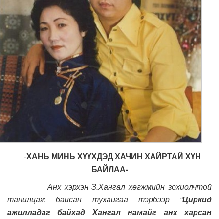
-
ХАНЬ МИНЬ ХҮҮХДЭД ХАЧИН ХАЙРТАЙ ХҮН
БАЙЛАА-
Анх хэрхэн З.Хангал хөгжмийн зохиолчтой
танилцаж байсан тухайгаа тэрбээр “
Циркид
ажилладаг байхад Хангал намайг анх харсан