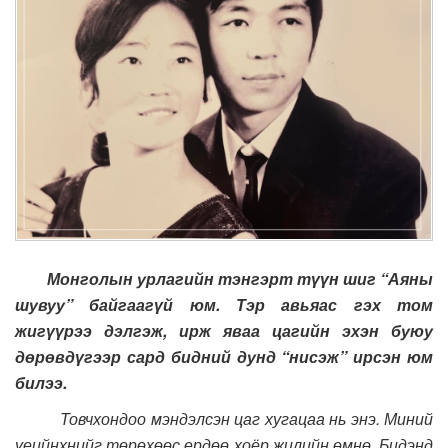
Монголын урлагийн тэнгэрт түүн шиг “Аяны
шувуу” байгаагүй юм. Тэр авьяас гэх том
жигүүрээ дэлгэж, ирж яваа цагийн эхэн буюу
дөрөвдүгээр сард бидний дунд “нисэж” ирсэн юм
билээ.
Товчхондоо мэндэлсэн цаг хугацаа нь энэ. Миний
үеийнхнийг төрөхөөс ердөө хоёр жилийн өмнө. Бидэнд