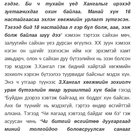
гэдэг. Би ч тухайн үед Хангалыг ирэхэд
зугтаачихдаг охин байлаа. Манай хүн
16
настайгаасаа эхлэн хөгжмийн урлагт зүтгэсэн.
Тэгээд бид
18
настайдаа л гэр бүл болж, аав, ээж
болж байлаа шүү дээ
” хэмээн тэртээх сайхан мөч,
залуугийн сайхан үеэ дурсан өгүүлнэ. XX зуун хэмээх
нэгэн он цагийг эзэгнэсэн ийм нэг эрхэмтэй хамт
амьдарч, олон ч сайхан дуу бүтээлийнх нь эзэн болсон
тэр мэдээж З.Хангал гэж бидний хайртай хөгжмийн
зохиолч хэрхэн бүтээлээ туурвидаг байсныг мэдэх хүн.
Энэ ч утгаар түүнээс
З.Хангал хөгжмийн зохиолч
уран бүтээлийн ямар зуршилтай хүн байв
гэхэд
“Буйдан дээрээ хэвтэж байгаад их боддог хүн байсан.
Анх би түүнийг нь мэдэхгүй, гэртээ өндөр өсгийттэй
алхана. Тэгээд “Чи яагаад хэвтээд байдаг юм бэ” гэж
асуусан чинь “
Чи битгий өсгийтөө дуугаргаад
миний толгойдоо боловсруулсан санааг