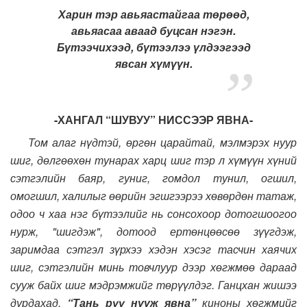
Харин тэр авьяастайгаа төрөөд,
авьяасаа аваад буцсан нэгэн.
Бүтээчихээд, бүтээлээ үлдээгээд
явсан хүмүүн.
-ХАНГАЛ “ШУВУУ” НИССЭЭР ЯВНА-
Том алаг нүдтэй, өргөн царайтай, мэлмэрэх нуур
шиг, дөлгөөхөн тунарах харц шиг тэр л хүмүүн хүний
сэтгэлийн баяр, гуниг, гомдол тунил, огшил,
омогшил, халилыг өөрийн эгшгээрээ хөвөрдөн татаж,
одоо ч хаа нэг бүтээлийг нь сонсохоор дотогшоогоо
нурж, "шигдэж", дотоод ертөнцөөсөө зүүгдэж,
заримдаа сэтгэл зүрхээ хэдэн хэсэг тасчин хаячих
шиг, сэтгэлийн минь товчлуур дээр хөгжмөө дараад
сууж байх шиг мэдрэмжийг төрүүлдэг. Ганцхан жишээ
дурдахад,
“Тань руу нүүж явна”
киноны хөгжмийг