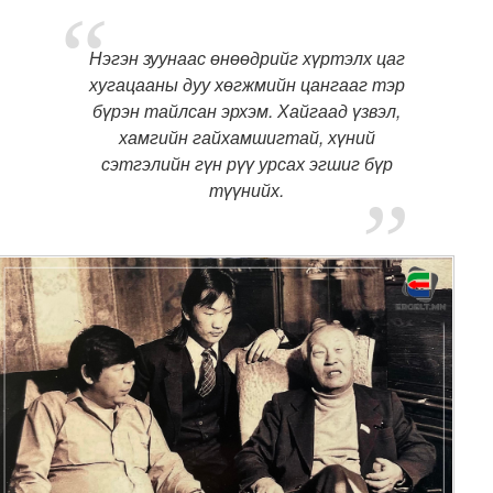
Нэгэн зуунаас өнөөдрийг хүртэлх цаг
хугацааны дуу хөгжмийн цангааг тэр
бүрэн тайлсан эрхэм. Хайгаад үзвэл,
хамгийн гайхамшигтай, хүний
сэтгэлийн гүн рүү урсах эгшиг бүр
түүнийх.