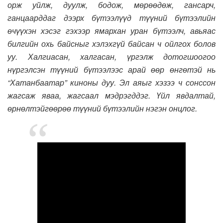
орж уйлж, дуулж, бодож, мөрөөдөж, гансарч,
ганцаарддаг дээрх бүтээлүүд түүний бүтээлийн
өчүүхэн хэсэг гэхээр ямархан уран бүтээлч, авьяас
билгийн охь байсныг хэлэхгүй байсан ч ойлгох болов
уу. Халгиасан, халгасан, үргэлж дотогшоогоо
нүргэлсэн түүний бүтээлээс арай өөр өнгөтэй нь
“Хатанбаатар” киноны дуу. Эл аяыг хэзээ ч сонссон
жагсаж яваа, жагсаал мэдрэгддэг. Үйл явдалтай,
өрнөлтэйгөөрөө түүний бүтээлийн нэгэн онцлог.