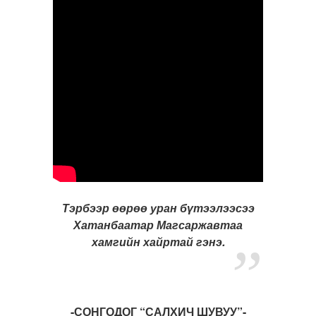
Тэрбээр өөрөө уран бүтээлээсээ
Хатанбаатар Магсаржавтаа
хамгийн хайртай гэнэ.
-СОНГОДОГ “САЛХИЧ ШУВУУ”-