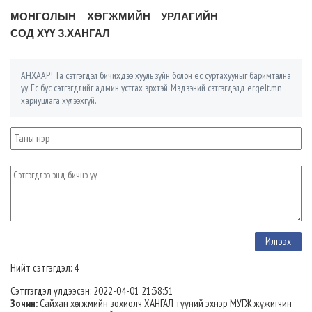
МОНГОЛЫН ХӨГЖМИЙН УРЛАГИЙН
СОД ХҮҮ З.ХАНГАЛ
АНХААР! Та сэтгэгдэл бичихдээ хууль зүйн болон ёс суртахууныг баримтална
уу. Ёс бус сэтгэгдлийг админ устгах эрхтэй. Мэдээний сэтгэгдэлд ergelt.mn
хариуцлага хүлээхгүй.
Нийт сэтгэгдэл: 4
Сэтггэгдэл үлдээсэн: 2022-04-01 21:38:51
Зочин:
Сайхан хөгжмийн зохиолч ХАНГАЛ түүний эхнэр МУГЖ жүжигчин