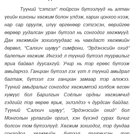
Түүний “сэтгэл” тойрсон бүтээлүүд нь алтан
үеийн киноны хөгжим болон үлдэж, харин цонхоо нээж,
нар сар оруулж, илүү өргөнөөр сэтгэсэн, өөрийгөө
өөрөөр уудалсан уран бүтээл нь сонгодог хөгжмүүд.
Дан хөгжмийн зохиолуудаас нь чавхдаст хөгжмийн
дөрвөл, "Салхич шувуу" симфони, “Эрдэнэсийн охид”
балетын хөгжим. Ингээд л түүний бүтээл туурвилыг
яриа байвал дуусахгүй. Учир нь тэр ерөөс бүтээж
амьдарчээ. Ганцхан бүтээл гэх үгт л түүний амьдрал
багтаж, бүтээл гэх ганцхан замаар тэр алхжээ.
Түүний амьдралыг сонгодог хөгжимтэй холбож өгсөн
хүмүүс бол Барилгын Соёлын ордны хөгжимчид
гэдгийг тэр өөрөө ярьж, эхлэлдээ ч дурдсан байдаг.
Түүний “Салхич шувуу”, “Эрдэнэсийн охид” бол
Монголын урлагийн оргил, хэн бүхэнд сурах бичиг
болсон том бүтээлүүд. Хөгжим зохиодог, тэр дундаа
сонгодог хөгжмийн бүтээл туурвисан тэр