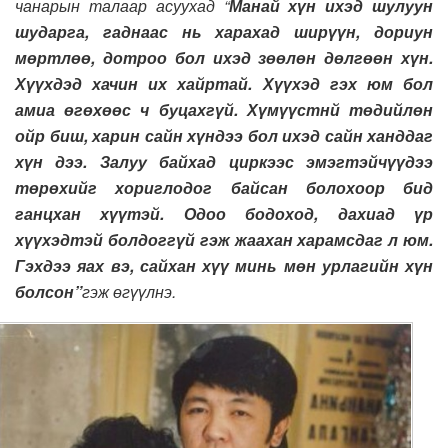
чанарын талаар асуухад “
Манай хүн ихэд шулуун
шударга, гаднаас нь харахад ширүүн, дориун
мөртлөө, дотроо бол ихэд зөөлөн дөлгөөн хүн.
Хүүхдэд хачин их хайртай. Хүүхэд гэх юм бол
амиа өгөхөөс ч буцахгүй. Хүмүүстнй төдийлөн
ойр биш, харин сайн хүндээ бол ихэд сайн ханддаг
хүн дээ. Залуу байхад циркээс эмэгтэйчүүдээ
төрөхийг хориглодог байсан болохоор бид
ганцхан хүүтэй. Одоо бодоход, дахиад үр
хүүхэдтэй болдоггүй гэж жаахан харамсдаг л юм.
Гэхдээ яах вэ, сайхан хүү минь мөн урлагийн хүн
болсон”
гэж өгүүлнэ.