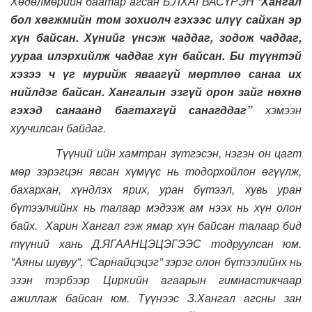
Хөдөлмөрийн баатар агсан Б.ЛХАГВАСҮРЭН “
Хангал
бол хөгжмийн том зохиолч гэхээс илүү сайхан эр
хүн байсан. Хүнийг үнсэж чаддаг, зодож чаддаг,
уураа илэрхийлж чаддаг хүн байсан. Би түүнтэй
хэзээ ч үг мурийж яваагүй мөртлөө санаа их
нийлдэг байсан. Хангалын эзгүй орон зайг нөхнө
гэхэд санаанд багтахгүй санагддаг”
хэмээн
хуучилсан байдаг.
Түүний ийн хамтран зүтгэсэн, нэгэн он цагт
мөр зэрэгцэн явсан хүмүүс нь тодорхойлон өгүүлж,
бахархан, хүндлэх ярих, уран бүтээл, хувь уран
бүтээлчийнх нь талаар мэдээж ам нээх нь хүн олон
байх. Харин Хангал гэж ямар хүн байсан талаар бид
түүний хань Д.ЯГААНЦЭЦЭГЭЭС тодруулсан юм.
"Аяны шувуу”, “Сарнайцэцэг” зэрэг олон бүтээлийнх нь
эзэн тэрбээр Циркийн агаарын гимнастикчаар
ажиллаж байсан юм. Түүнээс З.Хангал агсны зан