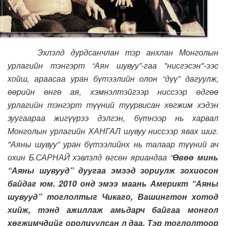
Эхлэлд дурдсанчлан тэр анхлан Монголын
урлагийн тэнгэрт “Аян шувуу”-гаа "нисгэсэн"-ээс
хойш, араасаа уран бүтээлийн олон “дүү” дагуулж,
өөрийн өнгө ая, хэмнэлтэйгээр ниссээр өдгөө
урлагийн тэнгэрт түүний туурвисан хөгжим хэдэн
зуугаараа жигүүрээ дэлгэн, бүтнээр нь харвал
Монголын урлагийн ХАНГАЛ шувуу ниссээр явах шиг.
"Аяны шувуу” уран бүтээлийнх нь талаар түүний ач
охин Б.САРНАЙ хэвлэлд өгсөн яриандаа “
Өвөө минь
“Аяны шувууд” дуугаа эмээд зориулж зохиосон
байдаг юм.
2010 онд эмээ маань Америкт “Аяны
шувууд” тоглолтыг Чикаго, Вашингтон хотод
хийж, тэнд ажиллаж амьдарч байгаа монгол
хөгжимчдийг оролцуулсан л даа. Тэр тоглолтоор