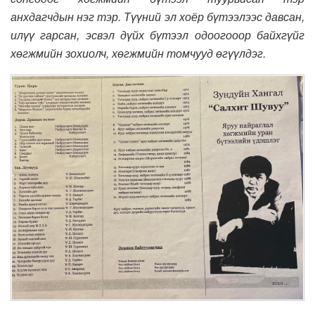
анхдагчдын нэг тэр. Түүний эл хоёр бүтээлээс давсан,
илүү гарсан, эсвэл дүйх бүтээл одоогооор байхгүйг
хөгжмийн зохиолч, хөгжмийн томчууд өгүүлдэг.