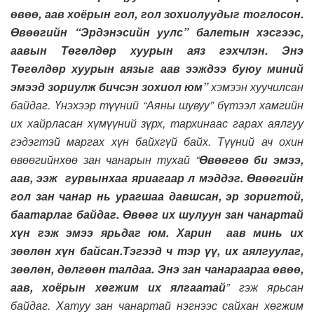
өвөө, аав хоёрын гол, гол зохиолуудыг тоглосон.
Өвөөгийн “Эрдэнэсийн уулс” балетын хэсгээс,
аавын Төгөлдөр хуурын аяз гэхчлэн. Энэ
Төгөлдөр хуурын аязыг аав ээждээ буюу миний
эмээд зориулж бичсэн зохиол юм”
хэмээн хуучилсан
байдаг. Үнэхээр түүний “Аяны шувуу” бүтээл хамгийн
их хайрласан хүмүүний зүрх, тархинаас гарах аялгуу
гэдэгтэй маргах хүн байхгүй байх. Түүний ач охин
өвөөгийнхөө зан чанарын тухай “
Өвөөгөө би эмээ,
аав, ээж гурвынхаа яриагаар л мэддэг. Өвөөгийн
гол зан чанар нь урагшаа давшсан, эр зоригтой,
баатарлаг байдаг. Өвөөг их шулуун зан чанартай
хүн гэж эмээ ярьдаг юм. Харин аав минь их
зөөлөн хүн байсан.Тэгээд ч тэр үү, их аялгуулаг,
зөөлөн, дөлгөөн талдаа. Энэ зан чанараараа өвөө,
аав, хоёрын хөгжим их ялгаатай
” гэж ярьсан
байдаг. Хатуу зан чанартай нэгнээс сайхан хөгжим