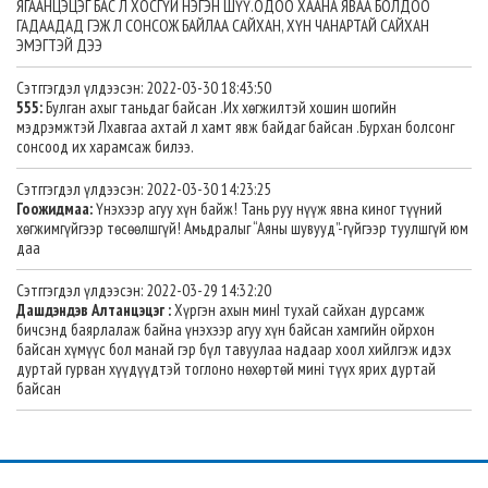
ЯГААНЦЭЦЭГ БАС Л ХОСГҮЙ НЭГЭН ШҮҮ.ОДОО ХААНА ЯВАА БОЛДОО
ГАДААДАД ГЭЖ Л СОНСОЖ БАЙЛАА САЙХАН, ХҮН ЧАНАРТАЙ САЙХАН
ЭМЭГТЭЙ ДЭЭ
Сэтггэгдэл үлдээсэн: 2022-03-30 18:43:50
555:
Булган ахыг таньдаг байсан .Их хөгжилтэй хошин шогийн
мэдрэмжтэй Лхавгаа ахтай л хамт явж байдаг байсан .Бурхан болсонг
сонсоод их харамсаж билээ.
Сэтггэгдэл үлдээсэн: 2022-03-30 14:23:25
Гоожидмаа:
Үнэхээр агуу хүн байж! Тань руу нүүж явна киног түүний
хөгжимгүйгээр төсөөлшгүй! Амьдралыг “Аяны шувууд”-гүйгээр туулшгүй юм
даа
Сэтггэгдэл үлдээсэн: 2022-03-29 14:32:20
Дашдэндэв Алтанцэцэг :
Хүргэн ахын минI тухай сайхан дурсамж
бичсэнд баярлалаж байна үнэхээр агуу хүн байсан хамгийн ойрхон
байсан хүмүүс бол манай гэр бүл тавуулаа надаар хоол хийлгэж идэх
дуртай гурван хүүдүүдтэй тоглоно нөхөртөй минi түүх ярих дуртай
байсан