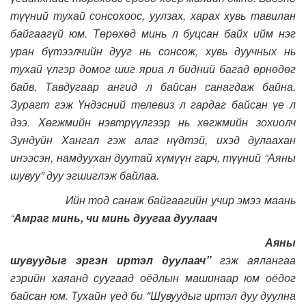
түүний тухай сонсохоос, уулзах, харах хувь тавилан
байгаагүй юм. Төрөхөд минь л буцсан байх ийм нэг
уран бүтээлчийн дууг нь сонсож, хувь дуучных нь
тухай үлгэр домог шиг яриа л бидний багад өрнөдөг
байв. Тавдугаар ангид л байсан санагдаж байна.
Зурагт гэж Үндэсний телевиз л гардаг байсан үе л
дээ. Хөгжмийн нэвтрүүлгээр нь хөгжмийн зохиолч
Зундуйн Хангал гэж алаг нүдтэй, ихэд дулаахан
инээсэн, намдуухан дуутай хүмүүн гарч, түүний “Аяны
шувуу” дуу эгшиглэж байлаа.
Ийн тод санаж байгаагийн учир эмээ маань
“
Амраг минь, чи минь дуугаа дуулаач
Аяны
шувуудыг эргэн иртэл дуулаач”
гэж аялангаа
гэрийн хаяанд суугаад оёдлын машинаар юм оёдог
байсан юм. Тухайн үед би "Шувуудыг иртэл дуу дуулна