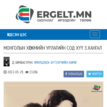
ҮНДСЭН ЦЭС
Toggle
navigati
МОНГОЛЫН ХӨГЖМИЙН УРЛАГИЙН СОД ХҮҮ З.ХАНГАЛ
Д. БЯМБАСҮРЭН:
ЯРИЛЦЛАГА- БҮТЭЭГЧИЙН ХӨРӨГ
2022-03-29,
13286
ХУВААЛЦАХ
ЖИРГЭХ