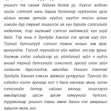
уншигч та санаж байгаа болов уу. Хүүгээ алдсан
эхийн сэтгэлд хань бараа болохоор нүүдэллэн ирэх
айлын өглөө эртийн нүүдэл, нүүдэл тосон алхах
ээжийн дүр төрхөд эгшиглэх ая хүн бүрийн сэтгэлийг
хөдөлгөж, тэр хөгжимд сэтгэл хөдлөөгүй хүн үгүй
байх. Тэр чинь л Зундуйн Хангал гэх эрхэм шүү дээ.
Түүний бүтээлүүд сэтгэл түмэн янзын юм өрж,
өрнүүлдэг. Тэгээд түүнийгээ үйл явдал, үгсээр зурна.
Хөгжим гэдэг хэдийгээр үг, үйлдэлгүй зүйл ч нүдээ
аниад түүний бүтээлийг сонсоход, эрхгүй олон зүйл
ээлжилж, дүрслэгдэж, амилдаг. Уншигч тантай
Зундуйн Хангал хэмээх эрхмийг уулзуулъя. Түүнээс би
хэдийнэ нэгэн зуунаар хол ч бага наснаас минь эхлэн
сэтгэлийн дотор сайхан аялгуу, эгшгээрээ
амьдарсаар ирсэн эрхэм хүмүүнийг бүтээл,
туурвилаар уншигч таны өмнө дахин нэг авчрахыг
зорьсон минь энэ.