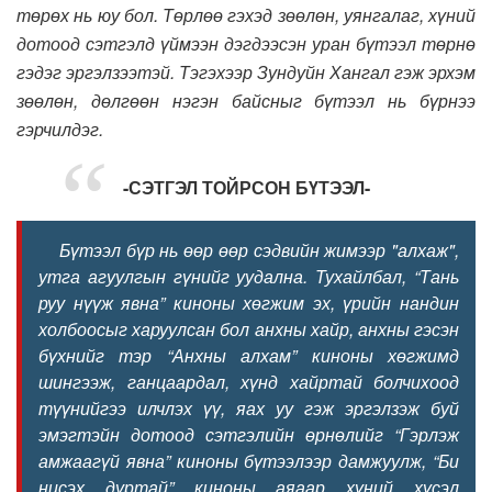
төрөх нь юу бол. Төрлөө гэхэд зөөлөн, уянгалаг, хүний
дотоод сэтгэлд үймээн дэгдээсэн уран бүтээл төрнө
гэдэг эргэлзээтэй. Тэгэхээр Зундуйн Хангал гэж эрхэм
зөөлөн, дөлгөөн нэгэн байсныг бүтээл нь бүрнээ
гэрчилдэг.
-СЭТГЭЛ ТОЙРСОН БҮТЭЭЛ-
Бүтээл бүр нь өөр өөр сэдвийн жимээр "алхаж",
утга агуулгын гүнийг уудална. Тухайлбал, “Тань
руу нүүж явна” киноны хөгжим эх, үрийн нандин
холбоосыг харуулсан бол анхны хайр, анхны гэсэн
бүхнийг тэр “Анхны алхам” киноны хөгжимд
шингээж, ганцаардал, хүнд хайртай болчихоод
түүнийгээ илчлэх үү, яах уу гэж эргэлзэж буй
эмэгтэйн дотоод сэтгэлийн өрнөлийг “Гэрлэж
амжаагүй явна” киноны бүтээлээр дамжуулж, “Би
нисэх дуртай” киноны аяаар хүний хүсэл