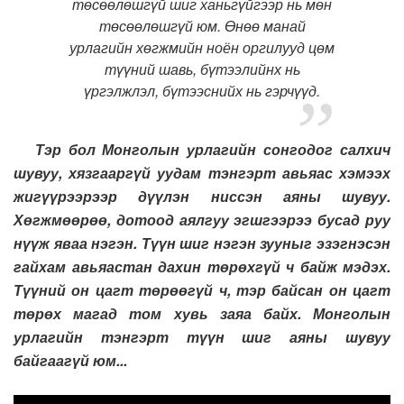
төсөөлөшгүй шиг ханьгүйгээр нь мөн
төсөөлөшгүй юм. Өнөө манай
урлагийн хөгжмийн ноён оргилууд цөм
түүний шавь, бүтээлийнх нь
үргэлжлэл, бүтээснийх нь гэрчүүд.
Тэр бол Монголын урлагийн сонгодог салхич
шувуу, хязгааргүй уудам тэнгэрт авьяас хэмээх
жигүүрээрээр дүүлэн ниссэн аяны шувуу.
Хөгжмөөрөө, дотоод аялгуу эгшгээрээ бусад руу
нүүж яваа нэгэн. Түүн шиг нэгэн зууныг эзэгнэсэн
гайхам авьяастан дахин төрөхгүй ч байж мэдэх.
Түүний он цагт төрөөгүй ч, тэр байсан он цагт
төрөх магад том хувь заяа байх. Монголын
урлагийн тэнгэрт түүн шиг аяны шувуу
байгаагүй юм...