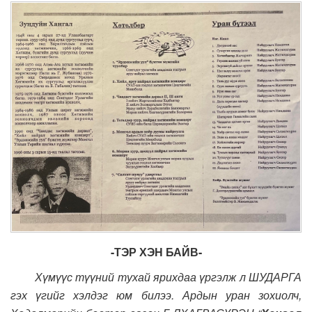
-ТЭР ХЭН БАЙВ-
Хүмүүс түүний тухай ярихдаа үргэлж л ШУДАРГА
гэх үгийг хэлдэг юм билээ. Ардын уран зохиолч,