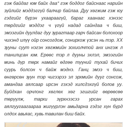
гэж байдаг юм байх даа" гэж боддог байснаас нарийн
зүйлийг мэддэггүй балчир байлаа.
Дуу хөгжим гэж юу
гэдгийг бүрэн ухаараагүй, бараг хаанаас хэнээс
төрдгийг мэддэг ч үгүй надад сайндаа ч биш,
эмээгийн дуулдаг дуу зурагтаар гарч байсан болохоор
чихэнд илүү ойр сонсогдож, сонирхож үзсэн нь тэр. ХХ
зууны суут нэгэн хөгжмийн зохиолчтой анх ингэж л
танилцсан юм. Ерөөс тэр л дууны эхлэл, эмээгийн
минь дүр төрх намайг өдгөө түүний тухай бичих
суурь болсон ч байж мэднэ. Ганц эмээ ч биш,
өнгөрсөн
зуун тэр чигээрээ эл эрхмийн дууг сонсож,
амандаа аялсаар ирсэн гэхэд хилсдэхгүй болов уу.
Буйдхан орчлонг хөглөх хөг эгшгийг өөрөөсөө
төрүүлж, тархи зүрхнээсээ урсан гарах
аялгуугаагаараа жигүүрлэн амьдарна гэдэг хүн бүрд
олдох авьяас, хувь тавилан биш байх.