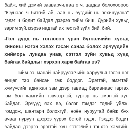
байж, хий дэмий зааварчилгаа өгч, цагдаа болохоороо
“Юунаас ч битгий ай, аав нь бүгдийг нь зохицуулна”
гэдэг ч бодит байдал дээрээ тийм биш. Дүрийн хувьд
зарим зүйлээрээ надтай их төстэй зүйл бий, бий.
-Гол дүрд нь тоглосон уран бүтээлчийн хувьд
киноны нэгэн хэлэх гэсэн санаа болох эрчүүдийн
хийморь лундаа унаж, сэтгэл зүйн хувьд хүнд
байгаа байдлыг хэрхэн харж байгаа вэ?
-Тийм ээ. манай найруулагчийн харуулья гэсэн нэг
өнцөг тэр байсан гэж боддог. Эрэгтэй, эмэгтэй
хүмүүсийг адилхан зам дээр тавиад барианаас гаргах
юм бол хамгийн тэвчээртэй, гүргэр нь эмэгтэй хүн
байдаг. Эрчүүд яах вэ, бэлэг тэмдэг төдий уйлж,
гомдож, шантарч болохгүй, ноён нуруутай байж бүх
ачааг нуруун дээрээ үүрэх ёстой гэдэг. Гэхдээ бодит
байдал дээрээ эрэгтэй хүн сэтгэлийн тэнхээ хамгийн