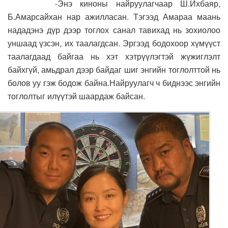
-Энэ киноны найруулагчаар Ш.Ихбаяр,
Б.Амарсайхан нар ажилласан. Тэгээд Амараа маань
нададэнэ дүр дээр тоглох санал тавихад нь зохиолоо
уншаад үзсэн, их таалагдсан. Эргээд бодохоор хүмүүст
таалагдаад байгаа нь хэт хэтрүүлэгтэй жүжиглэлт
байхгүй, амьдрал дээр байдаг шиг энгийн тоглолттой нь
болов уу гэж бодож байна.Найруулагч ч биднээс энгийн
тоглолтыг илүүтэй шаардаж байсан.