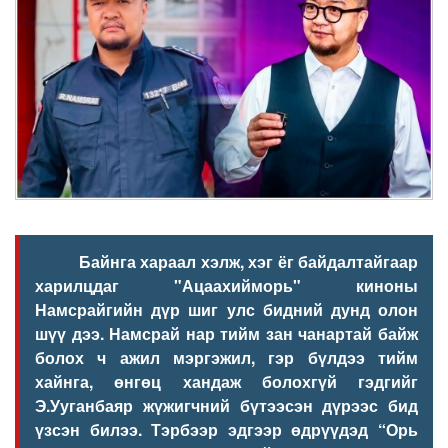
Байнга хараал хэлж, хэг ёг байдалтайгаар
харилцдаг "Ацаахийморь" киноны
Намсрайгийн дүр шиг улс бидний дунд олон
шүү дээ. Намсрай нар тийм зан чанартай байж
болох ч ажил мэргэжил, гэр бүлдээ тийм
хайнга, өнгөц хандаж болохгүй гэдгийг
Э.Ууганбаяр жүжигчний бүтээсэн дүрээс бид
үзсэн билээ. Тэрбээр эдгээр өдрүүдэд “Орь