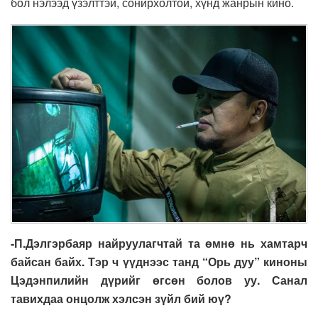
бол нэлээд үзэлттэй, сонирхолтой, хүнд жанрын кино.
-П.Дэлгэрбаяр найруулагчтай та өмнө нь хамтарч
байсан байх.
Тэр ч үүднээс танд “Орь дуу” киноны
Цэдэнпилийн дүрийг өгсөн болов уу. Санал
тавихдаа онцолж хэлсэн зүйл бий юү?