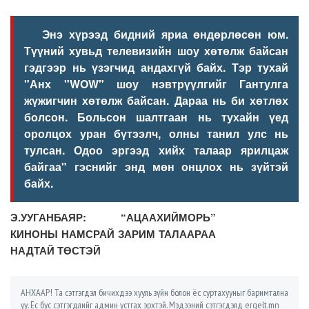
Энэ хүрээд бидний яриа өндөрлөсөн юм.
Түүний хувьд телевизийн шоу хөтөлж байсан
гэдгээр нь үзэгчид андахгүй байх. Тэр тухай
"Анх "WOW" шоу нэвтрүүлгийг Гантулга
жүжигчин хөтөлж байсан. Дараа нь би хөтлөх
болсон. Больсон шалтгаан нь тухайн үед
оролцох уран бүтээлч, олны танил улс нь
тулсан. Одоо эргээд хийх талаар ярилцаж
байгаа" гэснийг энд мөн онцлох нь зүйтэй
байх.
Э.УУГАНБАЯР: “АЦААХИЙМОРЬ”
КИНОНЫ НАМСРАЙ ЗАРИМ ТАЛААРАА
НАДТАЙ ТӨСТЭЙ
АНХААР! Та сэтгэгдэл бичихдээ хууль зүйн болон ёс суртахууныг баримтална
уу. Ёс бус сэтгэгдлийг админ устгах эрхтэй. Мэдээний сэтгэгдэлд ergelt.mn