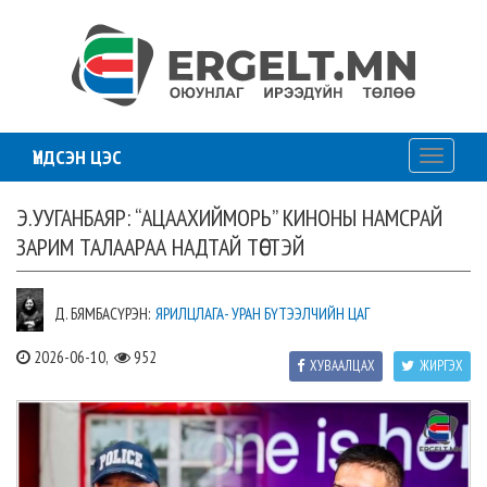
ҮНДСЭН ЦЭС
Toggle
navigati
Э.УУГАНБАЯР: “АЦААХИЙМОРЬ” КИНОНЫ НАМСРАЙ
ЗАРИМ ТАЛААРАА НАДТАЙ ТӨСТЭЙ
Д. БЯМБАСҮРЭН:
ЯРИЛЦЛАГА- УРАН БҮТЭЭЛЧИЙН ЦАГ
2026-06-10,
952
ХУВААЛЦАХ
ЖИРГЭХ