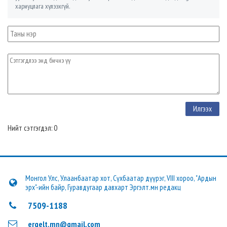
хариуцлага хүлээхгүй.
Нийт сэтгэгдэл: 0
Монгол Улс, Улаанбаатар хот, Сүхбаатар дүүрэг, VIII хороо, "Ардын
эрх"-ийн байр, Гуравдугаар давхарт Эргэлт.мн редакц
7509-1188
ergelt.mn@gmail.com