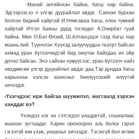
-Манай ангийнхан байна, багш нар байна.
Эдгээрээсээ л үлгэр дуурайлал авдаг. Саяхан бурхан
болсон бидний хайртай И.Нямгаваа багш, олон түмний
хайртай Итгэл баяны дүрд тоглодог А.Очирбат гуай
байна. Мөн О.Бат-Өлзий, Ш.Алтанцэцэг гээд багш нар
маань бий. Түүнчлэн Хүүхэд залуучуудын театрт байсан
ахмад уран бүтээлчидтэй бид оюутан байхдаа их ойр
дотно байсан. Энэ сайхан хүмүүсээс, уран бүтээлч найз
нөхдөөсөө үлгэр дуурайлал авдаг даа.Тэр дундаа багш
нарынхаа хэлсэн захисныг биелүүлэхийг илүүтэй
хичээдэг.
-Үзэгчдээс ирж байгаа шүүмжлэл, магтаалд хэрхэн
ханддаг вэ?
-Үнэндээ нэг их сэтгэгдэл уншдаггүй, сошиалаас
жаахан зугтаадаг. Харин орохоороо аль болох гэрэл
гэгээтэй юм үзэж, уншихыг хичээдэг. Тэгэхгүй бол өглөө