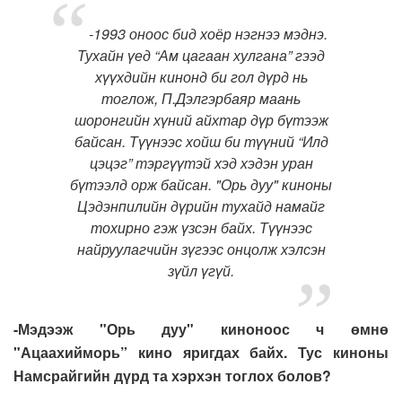
-1993 оноос бид хоёр нэгнээ мэднэ.
Тухайн үед “Ам цагаан хулгана” гээд
хүүхдийн кинонд би гол дүрд нь
тоглож, П.Дэлгэрбаяр маань
шоронгийн хүний айхтар дүр бүтээж
байсан. Түүнээс хойш би түүний “Илд
цэцэг” тэргүүтэй хэд хэдэн уран
бүтээлд орж байсан. "Орь дуу" киноны
Цэдэнпилийн дүрийн тухайд намайг
тохирно гэж үзсэн байх. Түүнээс
найруулагчийн зүгээс онцолж хэлсэн
зүйл үгүй.
-Мэдээж "Орь дуу" киноноос ч өмнө
"Ацаахийморь” кино яригдах байх. Тус киноны
Намсрайгийн дүрд та хэрхэн тоглох болов?