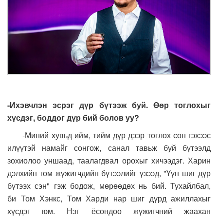
-Ихэвчлэн эсрэг дүр бүтээж буй. Өөр тоглохыг
хүсдэг, боддог дүр бий болов уу?
-Миний хувьд ийм, тийм дүр дээр тоглох сон гэхээс
илүүтэй намайг сонгож, санал тавьж буй бүтээлд
зохиолоо уншаад, таалагдвал орохыг хичээдэг. Харин
дэлхийн том жүжигчдийн бүтээлийг үзээд, "Үүн шиг дүр
бүтээх сэн" гэж бодож, мөрөөдөх нь бий. Тухайлбал,
би
Том Хэнкс, Том Харди нар шиг дүрд ажиллахыг
хүсдэг юм. Нэг ёсондоо жүжигчний жаахан