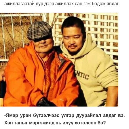
ажиллагаатай дүр дээр ажиллах сан гэж бодож явдаг.
-Ямар уран бүтээлчээс үлгэр дуурайлал авдаг вэ.
Хэн таныг мэргэжилд нь илүү хөтөлсөн бэ?