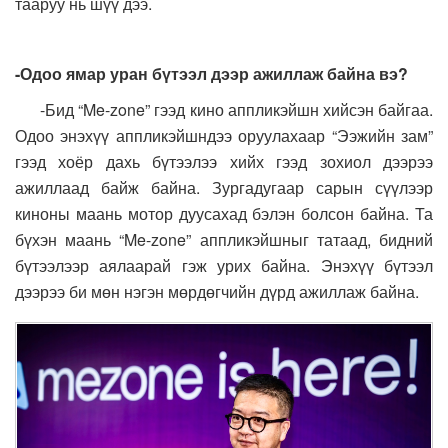
тааруу нь шүү дээ.
-Одоо ямар уран бүтээл дээр ажиллаж байна вэ?
-Бид “Me-zone” гээд кино аппликэйшн хийсэн байгаа.
Одоо энэхүү аппликэйшндээ оруулахаар “Ээжийн зам”
гээд хоёр дахь бүтээлээ хийх гээд зохиол дээрээ
ажиллаад байж байна. Зургадугаар сарын сүүлээр
киноны маань мотор дуусахад бэлэн болсон байна. Та
бүхэн маань “Me-zone” аппликэйшныг татаад, бидний
бүтээлээр аялаарай гэж урих байна. Энэхүү бүтээл
дээрээ би мөн нэгэн мөрдөгчийн дүрд ажиллаж байна.