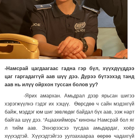
-Намсрай цагдаагаас гадна гэр бүл, хүүхдүүддээ
цаг гаргадаггүй аав шүү дээ. Дүрээ бүтээхэд танд
аав нь илүү ойрхон туссан болов уу?
-
Ярих амархан. Амьдрал дээр ярьсан шигээ
хэрэгжүүлнэ гэдэг их хэцүү. Өөрсдөө ч сайн мэдэхгүй
байж, мэддэг юм шиг зөвлөдөг байдал бүх аав, ээж нарт
байгаа шүү дээ. “Ацаахийморь” киноны Намсрай бол яг
л тийм аав. Эхнэрээсээ тусдаа амьдардаг, хоёр
хүүхэдтэй. Хүүхэдтэйгээ уулзахаараа өөрөө чадахгүй