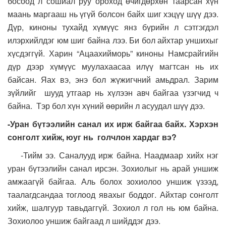
босоод л сошиал руу ороход өчигдөрхөн таарсан хүн
маань маргааш нь үгүй болсон байх шиг хэцүү шүү дээ.
Дүр, киноны тухайд хүмүүс янз бүрийн л сэтгэгдэл
илэрхийлдэг юм шиг байна лээ. Би бол айхтар уншихыг
хүсдэггүй. Харин “Ацаахийморь” киноны Намсрайгийн
дүр дээр хүмүүс муулахаасаа илүү магтсан нь их
байсан. Яах вэ, энэ бол жүжигчний амьдрал. Зарим
зүйлийг шууд утгаар нь хүлээн авч байгаа үзэгчид ч
байна. Тэр бол хүн хүний өөрийн л асуудал шүү дээ.
-Уран бүтээлийн санал их ирж байгаа байх. Хэрхэн
сонголт хийж, юуг нь голчлон хардаг вэ?
-Тийм ээ. Саналууд ирж байна. Наадмаар хийх нэг
уран бүтээлийн санал ирсэн. Зохиолыг нь арай уншиж
амжаагүй байгаа. Аль болох зохиолоо уншиж үзээд,
таалагдсандаа тоглоод явахыг боддог. Айхтар сонголт
хийж, шалгуур тавьдаггүй. Зохиол л гол нь юм байна.
Зохиолоо уншиж байгаад л шийддэг дээ.