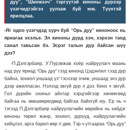
дуу”, “Шинжээч” тэргүүтэй киноны дүрээр
үзэгчидтэйгээ уулзаж буй юм. Түүнтэй
ярилцлаа.
-Яг одоо үзэгчдэд хүрч буй “Орь дуу” киноноос нь
яриагаа эхэлье. Эл киноны дүрд хэн, хэрхэн танд
санал тавьсан бэ. Эсрэг талын дүр байсан шүү
дээ?
-П.Дэлгэрбаяр, У.Пүрэвжав хоёр найруулагч маань
над руу яриад “Орь дуу” гээд кинонд Цэдэнпил гээд дүр
байна, зохиол уншаад үз” гэснээр очиж, уншаад энэ дүр
дээр ажилласан. Нэлээд эвгүй дүр л дээ. Кино ч эвгүй.
Гол дүрийн охиныг айхтар хэрцгийгээр хөнөөгөөд
байгаа нь зөвшөөрөгдөөд байгаа байхгүй юу. Ер нь ч
тэгээд П.Дэлгэрбаяр найруулагчийн өөрийнх нь хийдэг
киноны төрөл жанр, зохиол, дүрүүд, найруулагчийн
хийцлэл, арга барил өөр л дөө. Тэр ч утгаараа “Орь дуу”