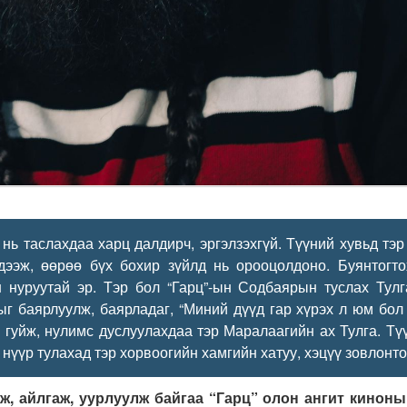
таслахдаа харц далдирч, эргэлзэхгүй. Түүний хувьд тэр 
дээж, өөрөө бүх бохир зүйлд нь орооцолдоно. Буянтогто
 нуруутай эр. Тэр бол “Гарц”-ын Содбаярын туслах Тулг
сдыг баярлуулж, баярладаг, “Миний дүүд гар хүрэх л юм бо
гэж гуйж, нулимс дуслуулахдаа тэр Маралаагийн ах Тулга. 
нүүр тулахад тэр хорвоогийн хамгийн хатуу, хэцүү зовлонто
айлгаж, уурлуулж байгаа “Гарц” олон ангит киноны 