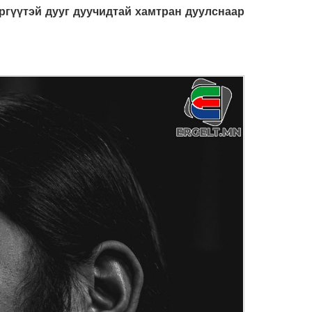
эргүүтэй дууг дуучидтай хамтран дуулснаар