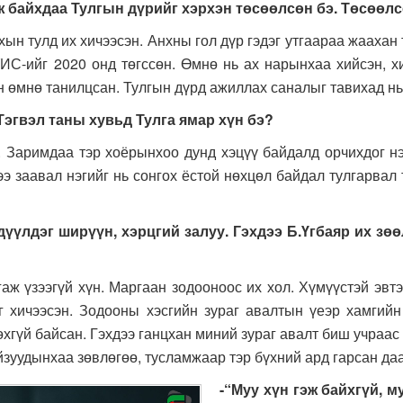
 байхдаа Тулгын дүрийг хэрхэн төсөөлсөн бэ. Төсөөлс
лд их хичээсэн. Анхны гол дүр гэдэг утгаараа жаахан ту
ИС-ийг 2020 онд төгссөн. Өмнө нь ах нарынхаа хийсэн, 
 өмнө танилцсан. Тулгын дүрд ажиллах саналыг тавихад нь
 Тэгвэл таны хувьд Тулга ямар хүн бэ?
мдаа тэр хоёрынхоо дунд хэцүү байдалд орчихдог нэгэн
э заавал нэгийг нь сонгох ёстой нөхцөл байдал тулгарвал т
рдүүлдэг ширүүн, хэрцгий залуу. Гэхдээ Б.Үгбаяр их зөө
гүй хүн. Маргаан зодооноос их хол. Хүмүүстэй эвтэй, м
г хичээсэн. Зодооны хэсгийн зураг авалтын үеэр хамгийн
хгүй байсан. Гэхдээ ганцхан миний зураг авалт биш учраас
йзуудынхаа зөвлөгөө, тусламжаар тэр бүхний ард гарсан да
-“Муу хүн гэж байхгүй, м