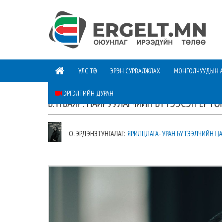
УЛС ТӨР
ЭРЭН СУРВАЛЖЛАХ
МОНГОЛЧУУДЫН 
ЭРГЭЛТИЙН ДУРАН
Б.ҮГБАЯР: НАЙРУУЛАГЧИЙН БҮТЭЭСЭН ЕРТӨ
О. ЭРДЭНЭТУНГАЛАГ:
ЯРИЛЦЛАГА- УРАН БҮТЭЭЛЧИЙН ЦА