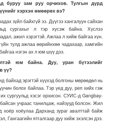
аад буруу зам руу орчихов. Тулгын дүрд
түүнийг хэрхэн өмөөрөх вэ?
зүйл байхгүй ээ. Дүүгээ хангалуун сайхан
льд сургахыг л тэр хүсэж байна. Хүслээ
чадал, ажил хэрэгтэй. Ажлаа л хийж байгаа хүн.
хгүйн тулд ажлаа өөрийнхөө чадахаар, хамгийн
байгаа нэгэн ах л юм шүү дээ.
илтэй юм байна. Дуу, уран бүтээлийг
в үү?
йхад эрэгтэй хүүхэд болгоны мөрөөдөл нь
уучин болох байлаа. Тэр үед дуу, реп хийх гэж
 их сургуульд хэсэг орхисон. СУИС-д Gangbay-
 байсан учраас танилцаж, найзууд болсон. Жил
д хоёр хоёулаа Дарханд зураг авалттай байж
эл, Гангаагийн ятгалгаар дуу хийж эхэлсэн дээ.