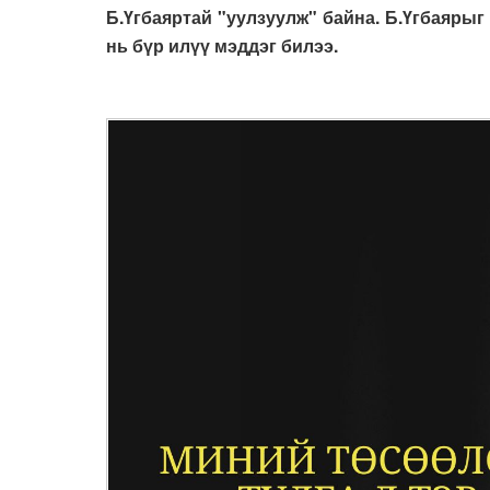
Б.Үгбаяртай "уулзуулж" байна. Б.Үгбаярыг
нь бүр илүү мэддэг билээ.