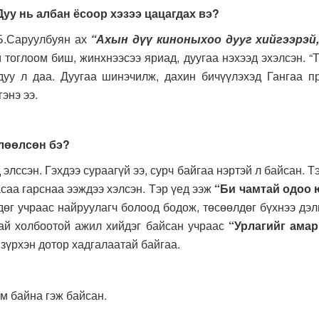
Дуу нь албан ёсоор хэзээ цацагдах вэ?
аруулбуян ах
“Ахын дүү киноныхоо дууг хийгээрэй,
тоглоом биш, жинхнээсээ яриад, дуугаа нэхээд эхэлсэн. “Т
дуу л даа. Дуугаа шинэчилж, дахин бичүүлэхэд Гангаа пр
энэ ээ.
өлөөлсөн бэ?
эн. Гэхдээ сураагүй ээ, сурч байгаа нэртэй л байсан. Тэ
асаа гарснаа ээждээ хэлсэн. Тэр үед ээж
“Би чамтай одоо ю
лдөг учраас найруулагч болоод бодож, төсөөлдөг бүхнээ дэ
тай холбоотой ажил хийдэг байсан учраас
“Урлагийг амар
зүрхэн дотор хадгалаатай байгаа.
 байна гэж байсан.