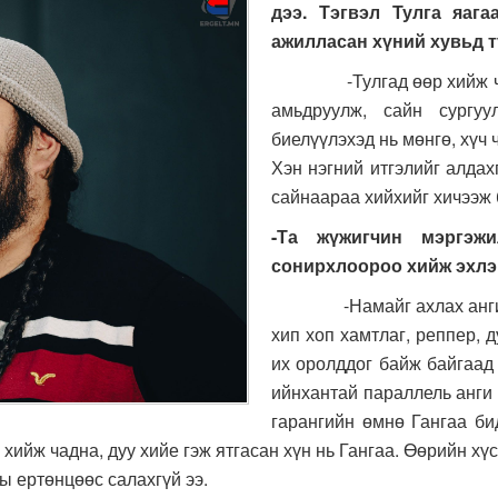
дээ. Тэгвэл Тулга яаг
ажилласан хүний хувьд 
-Тулгад өөр хийж чадах 
амьдруулж, сайн сургуу
биелүүлэхэд нь мөнгө, хүч 
Хэн нэгний итгэлийг алда
сайнаараа хийхийг хичээж 
-Та жүжигчин мэргэж
сонирхлоороо хийж эхлэ
-Намайг ахлах ангид ба
хип хоп хамтлаг, реппер, д
их оролддог байж байгаад
ийнхантай параллель анги
гарангийн өмнө Гангаа би
ийж чадна, дуу хийе гэж ятгасан хүн нь Гангаа. Өөрийн хүс
ы ертөнцөөс салахгүй ээ.