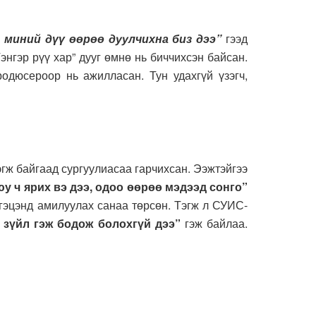
 миний дүү өөрөө дуулчихна биз дээ”
гээд
энгэр рүү хар” дууг өмнө нь биччихсэн байсан.
одюсероор нь ажилласан. Тун удахгүй үзэгч,
гж байгаад сургуулиасаа гарчихсан. Ээжтэйгээ
у ч ярих вэ дээ, одоо өөрөө мэдээд сонго”
лгэцэнд амилуулах санаа төрсөн. Тэгж л СУИС-
 зүйл гэж бодож болохгүй дээ”
гэж байлаа.