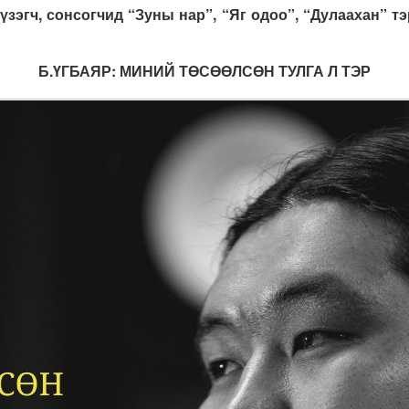
 үзэгч, сонсогчид “Зуны нар”, “Яг одоо”, “Дулаахан” т
Б.ҮГБАЯР: МИНИЙ ТӨСӨӨЛСӨН ТУЛГА Л ТЭР