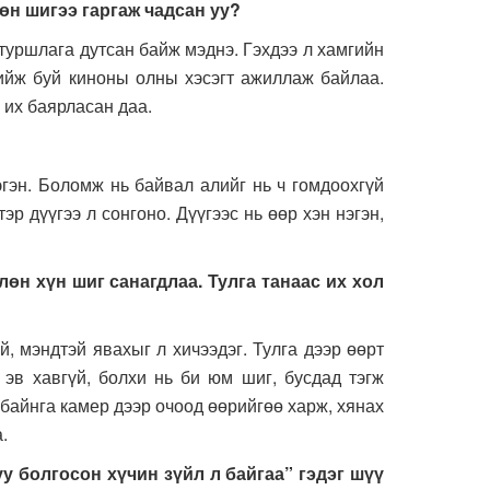
өн шигээ гаргаж чадсан уу?
ршлага дутсан байж мэднэ. Гэхдээ л хамгийн
хийж буй киноны олны хэсэгт ажиллаж байлаа.
 их баярласан даа.
. Боломж нь байвал алийг нь ч гомдоохгүй
эр дүүгээ л сонгоно. Дүүгээс нь өөр хэн нэгэн,
лөн хүн шиг санагдлаа. Тулга танаас их хол
эндтэй явахыг л хичээдэг. Тулга дээр өөрт
 эв хавгүй, болхи нь би юм шиг, бусдад тэгж
 байнга камер дээр очоод өөрийгөө харж, хянах
а.
уу болгосон хүчин зүйл л байгаа” гэдэг шүү