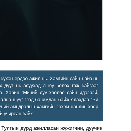
бүхэн ердөө ажил нь. Хамгийн сайн найз нь
х дүүг нь асуухад л юу болох гэж байгааг
а. Харин “Миний дүү хоолоо сайн идээрэй,
л ална шүү” гээд бачимдан байж ядахдаа “Би
Түүний амьдралын хамгийн эрхэм нандин хоёр
й учирсан байх.
Тулгын дүрд ажилласан жүжигчин, дуучин