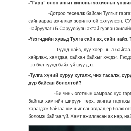
-“Гарц” олон ангит киноны зохиолыг уншиж
-Дотроо төсөөлж байсан Тулгыг гаргахын ту
сайнаараа ажиллах зорилготой эхлүүлсэн. СУ
Найруулагч Б.Саруулбуян ахтай гурван жилийн
-Үзэгчдийн хувьд Тулга сайн ах, сайн найз.
-Түүнд найз, дүү хоёр нь л байгаа. Зари
хайрлаж, хамтдаа, сайхан байхыг хүсдэг. Гэхдэ
гэр бүл түүнд байхгүй шүү дээ.
-Тулга хүний хуруу хугалж, чих тасалж, сү
дүр байсан бололтой?
-Би чинь оготнын хамраас цус гаргаж үзээ
байгаа хамгийн ширүүн төрх, зангаа гаргахы
харагдаж байгаа юм шиг санагдаад ер болж өгө
боломж байгаагүй. Хамт ажилласан ах нар, на