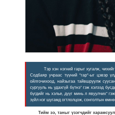
Тэр хэн нэгний гарыг хугалж, чихийг нь 
Содбаяр учраас түүний "гар"-ыг цэвэр үл
ойлгочихоод, найзыгаа тайвшруулж суусан
сургууль нь удахгүй бүтнэ” гэж хэлээд бу
бүгдийг нь хэлье, дүүг минь л явуулчих” 
зүйл нэг шугамд огтлолцож, сонголтын өмнө 
Тийм ээ, таныг үзэгчдийг харамсуулж, 