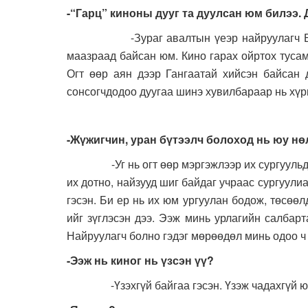
-“Гарц” киноны дууг та дуулсан юм билээ. 
-Зураг авалтын үеэр найруулагч Б.С
маазраад байсан юм. Кино гарах ойртох тусам 
Огт өөр аян дээр Гангаатай хийсэн байсан 
сонсогчдодоо дуугаа шинэ хувилбараар нь хүрг
-Жүжигчин, уран бүтээлч болоход нь юу н
-Уг нь огт өөр мэргэжлээр их сургуульд элсс
их дотно, найзууд шиг байдаг учраас сургуули
гэсэн. Би ер нь их юм ургуулан бодож, төсөө
ийг зүглэсэн дээ. Ээж минь урлагийн салбар
Найруулагч болно гэдэг мөрөөдөл минь одоо ч 
-Ээж нь киног нь үзсэн үү?
-Үзэхгүй байгаа гэсэн. Үзэж чадахгүй юм