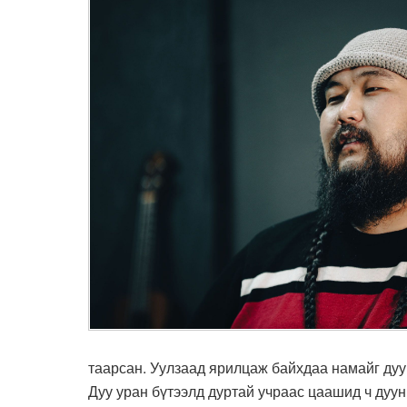
таарсан. Уулзаад ярилцаж байхдаа намайг дуу х
Дуу уран бүтээлд дуртай учраас цаашид ч дуун