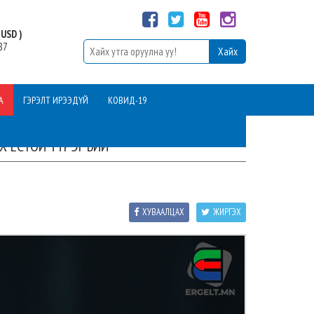
USD )
87
А
ГЭРЭЛТ ИРЭЭДҮЙ
КОВИД-19
Х ЁСТОЙ ҮҮРЭГ БИЙ
ХУВААЛЦАХ
ЖИРГЭХ