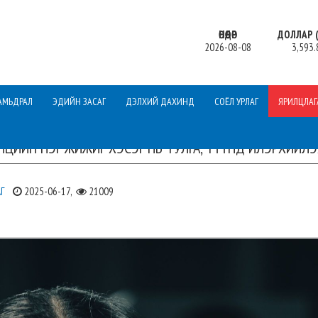
ӨНӨӨДӨР
ДОЛЛАР (
2026-08-08
3,593.
АМЬДРАЛ
ЭДИЙН ЗАСАГ
ДЭЛХИЙ ДАХИНД
СОЁЛ УРЛАГ
ЯРИЛЦЛАГ
НЦИЙН НЭГ ЖИЖИГ ХЭСЭГ НЬ ТУЛГА, ТҮҮНД ИЛЭРХИЙЛЭ
Г
2025-06-17,
21009