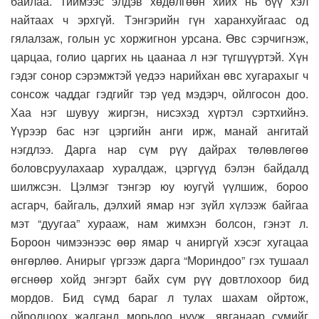
байлаа. Тиймээс элдэв хөдөлгөөн хийх нь бүү хэл
найтаах ч эрхгүй. Тэнгэрийн гүн харанхуйгаас од
гялалзаж, голын ус хоржигнон урсана. Өвс сэрчигнэж,
царцаа, голио царгих нь цаанаа л нэг түгшүүртэй. Хүн
гэдэг сонор сэрэмжтэй үедээ нарийхан өвс хугарахыг ч
сонсож чаддаг гэдгийг тэр үед мэдэрч, ойлгосон доо.
Хаа нэг шувуу жиргэн, нисэхэд хүртэл сэртхийнэ.
Үүрээр бас нэг цэргийн анги ирж, манай ангитай
нэгдлээ. Дарга нар сүм рүү дайрах төлөвлөгөө
боловсруулахаар хуралдаж, цэргүүд бэлэн байдалд
шилжсэн. Цэлмэг тэнгэр юу юугүй үүлшиж, бороо
асгарч, байгаль, дэлхий ямар нэг зүйл хүлээж байгаа
мэт “дуугаа” хурааж, нам жимхэн болсон, гэнэт л.
Бороон чимээнээс өөр ямар ч аниргүй хэсэг хугацаа
өнгөрлөө. Анирыг үргээж дарга “Мориндоо” гэх тушаал
өгснөөр хойд энгэрт байх сүм рүү довтлохоор бид
мордов. Бид сүмд бараг л тулах шахам ойртож,
ойролцоох жалганд морьдоо нууж, явганаар сүмийг