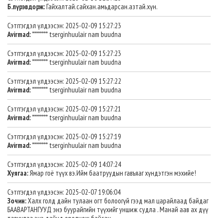
Б.пүрэвдорж:
Гайхалтай.сайхан.амьдарсан.азтай.хүн.
Сэтггэгдэл үлдээсэн: 2025-02-09 15:27:23
Avirmad:
******** tserginhuulair nam buudna
Сэтггэгдэл үлдээсэн: 2025-02-09 15:27:23
Avirmad:
******** tserginhuulair nam buudna
Сэтггэгдэл үлдээсэн: 2025-02-09 15:27:22
Avirmad:
******** tserginhuulair nam buudna
Сэтггэгдэл үлдээсэн: 2025-02-09 15:27:21
Avirmad:
******** tserginhuulair nam buudna
Сэтггэгдэл үлдээсэн: 2025-02-09 15:27:19
Avirmad:
******** tserginhuulair nam buudna
Сэтггэгдэл үлдээсэн: 2025-02-09 14:07:24
Хуягаа:
Ямар гоё түүх вэ.Ийм баатруудын гавъяаг хүндэтгэн мэхийе!
Сэтггэгдэл үлдээсэн: 2025-02-07 19:06:04
Зочин:
Халх голд дайн тулаан огт болоогүй гээд мал царайлаад байдаг
БААВАРТАНГУУД энэ буурайгийн түүхийг уншиж судла . Манай аав ах дүү