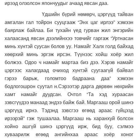
ирээд олзолсон япончуудыг ачаад явсан даа.
Үдшийн бүрий нөмөрч, цэргүүд тайван
амгалан гал тойрон сууцгааж “Энх цаг ирлээ” хэмээн
баярлаж байлаа. Би тухайн үед гурван жил энгэрийн
халаасанд явсан дээлийнхээ товчийг гаргаж “Уртнасан
минь хүнтэй суусан болов уу. Намайг Халх голд байхад
хөөрхий минь эргэж ирсэн. Түүнээс хойш хоёр жил
болжээ. Одоо ч намайг мартаа биз дээ. Хэрэв намайг
цэргээс халагдаад очиход хүнтэй суугаагүй байвал
гэрээ барьж, голомтоо бадраана даа” хэмээн
бодлогошрон суутал н.Сэрээтэр дарга дөрвөн нөхрийн
хамт намайг дуудсан. Очтол “Та хэд хураасан
зэвсгүүдээ манаад эндээ байж бай. Маргааш орой шинэ
цэргүүд ирнэ. Тэдэнд зэвсгээ өгөөд араас гүйцээд
ирээрэй” гэж тушаалаа. Маргааш нь харанхуй болсон
хойно ашгүй шинэ цэргүүд ирж, бид буу, сэлмээ
хуваарилж өгөөд ангийнхаа араас хоёр хоног