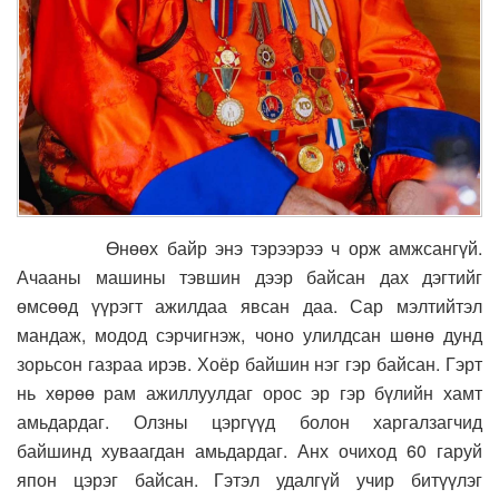
Өнөөх байр энэ тэрээрээ ч орж амжсангүй.
Ачааны машины тэвшин дээр байсан дах дэгтийг
өмсөөд үүрэгт ажилдаа явсан даа. Сар мэлтийтэл
мандаж, модод сэрчигнэж, чоно улилдсан шөнө дунд
зорьсон газраа ирэв. Хоёр байшин нэг гэр байсан. Гэрт
нь хөрөө рам ажиллуулдаг орос эр гэр бүлийн хамт
амьдардаг. Олзны цэргүүд болон харгалзагчид
байшинд хуваагдан амьдардаг. Анх очиход 60 гаруй
япон цэрэг байсан. Гэтэл удалгүй учир битүүлэг