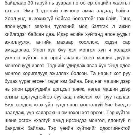
байдлаар 30 гаруй нь цувран нөгөө ертөнцийн хаалгыг
татсан. Эмч “Гэдэсний өвчнөөр амиа алдаад байна.
Хоол унд нь зохихгүй байгаа бололтой” гэж байв. Тэнд
япончуудыг зөвхөн түлээний мод бэлтгэх л ажил
хийлгэдэг байсан даа. Идэр есийн хүйтэнд япончуудыг
ажиллуулж, ангийн махаар хооллож, хэдэн сар
амьдарлаа. Япон хүн бүү хэл монгол хүн ч хөлдөж
үхмээр хүйтэн нэг орой ачааны хоёр машин дүүрэн
монголчууд ирлээ. Тэднийг удирдаж яваа хүн “Энд одоо
монгол хоригдлууд ажиллах болсон. Та нарыг хот руу
буцах үүрэг өгсөн” гэдэг юм байна. Бид нэг машин дээр
нь япон цэргүүдийн цогцсыг ачиж, нөгөө машин дээр
олзны цэргүүдтэйгээ суугаад нийслэл хот руу гарлаа.
Бид хөлдөж үхэхгүйн тулд япон монголгүй бие биедээ
наалдаж, үүр хаяарахын өмнөхөн хот орсон. Тэр хүйтэн
шөнө осгож үхэлгүй амьд ирсэндээ монгол, японгүй л
баярлаж байлаа. Тэр үеийн хүйтнийг одоогийнхтой