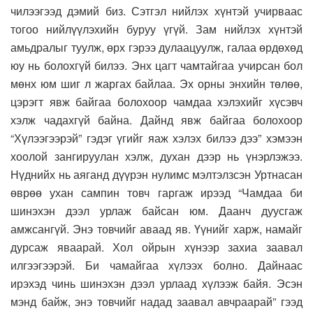
чилээгээд дэмий биз. Сэтгэл нийлэх хүнтэй учирваас
тогоо нийлүүлэхийн буруу үгүй. Зам нийлэх хүнтэй
амьдралыг туулж, өрх гэрээ дулаацуулж, галаа өрдөхөд
юу нь болохгүй билээ. Энх цагт чамтайгаа учирсан бол
мөнх юм шиг л жаргах байлаа. Эх орны энхийн төлөө,
цэрэгт явж байгаа болохоор чамдаа хэлэхийг хүсэвч
хэлж чадахгүй байна. Дайнд явж байгаа болохоор
“Хүлээгээрэй” гэдэг үгийг яаж хэлэх билээ дээ” хэмээн
хоолой зангируулан хэлж, духан дээр нь үнэрлэжээ.
Нүднийх нь аяганд дүүрэн нулимс мэлтэлзсэн Уртнасан
өврөө ухан сампин товч гаргаж ирээд “Чамдаа би
шинэхэн дээл урлаж байсан юм. Даанч дуусгаж
амжсангүй. Энэ товчийг аваад яв. Үүнийг харж, намайг
дурсаж яваарай. Хол ойрын хүнээр захиа заавал
илгээгээрэй. Би чамайгаа хүлээх болно. Дайнаас
ирэхэд чинь шинэхэн дээл урлаад хүлээж байя. Эсэн
мэнд байж, энэ товчийг надад заавал авчраарай” гээд