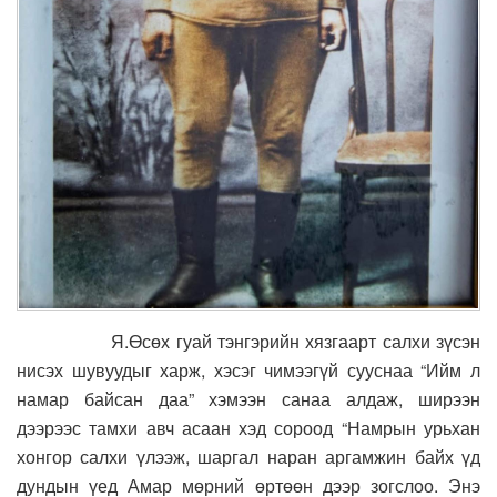
Я.Өсөх гуай тэнгэрийн хязгаарт салхи зүсэн
нисэх шувуудыг харж, хэсэг чимээгүй сууснаа “Ийм л
намар байсан даа” хэмээн санаа алдаж, ширээн
дээрээс тамхи авч асаан хэд сороод “Намрын урьхан
хонгор салхи үлээж, шаргал наран аргамжин байх үд
дундын үед Амар мөрний өртөөн дээр зогслоо. Энэ