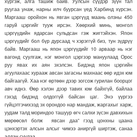
хүргэж, алга ташиж байв. Уулсын сүүдэр зүүн тал
руугаа унаж, нарны илч буурсан үед Харбинд хүрсэн.
Маргааш оройхон нь явган цэргүүд маань олзны 450
гаруй цэргийг тууж ирсэн. Хөөрхий минь, монгол
цэргүүдийн ядарсан сульдсан гэж жигтэйхэн. Япон
цэргүүдийг бол бүр дурсаад ч хэрэггүй биз, тун зүдрүү
байв. Маргааш нь япон цэргүүдийг 10 арваар нь нэг
вагонд суулгаж, нэг монгол цэргээр мануулаад Орос
руу явах их аян эхэлсэн. Бидэнд япон цэргийн
агуулахаас хурааж авсан загасны махнаас өөр идэх юм
байгаагүй. Хаа нэг өртөөн дээр зогсож гурилан боорцог
авч иднэ. Өөр хэлэн дээр тавих юм байхгүй, байлаа
гэхэд бидэнд олдоггүй байсан цаг. Энэ үүргээ
гүйцэтгэчихээд эх орондоо нар мандаж, жаргахыг харж,
уудам талд мориндоо ташуур өгч салхи зүсэн давхихын
мөрөөсөл болж явсан даа” гээд цонхны цаана
цэнхэртэх алсын алсыг чимээ аниргүй ширтэж, санаа
алдан суулаа.