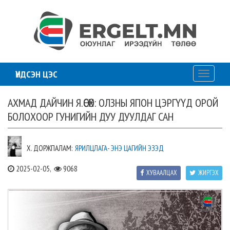
ҮНДСЭН ЦЭС
Toggle
navigati
АХМАД ДАЙЧИН Я.ӨСӨХ: ОЛЗНЫ ЯПОН ЦЭРГҮҮД ОРОЙ
БОЛОХООР ГУНИГИЙН ДУУ ДУУЛДАГ САН
Х. ДОРЖПАЛАМ:
ЯРИЛЦЛАГА- ЭНЭ ЦАГИЙН ЭЗЭД
2025-02-05,
9068
ХУВААЛЦАХ
ЖИРГЭХ