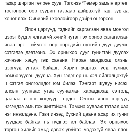
газар ширтэн гөлрөн суув. Тэгснээ “Төмөр замын өртөө,
тосгоноос өөр суурин газраар дайрахгүй тав, зургаа
хоног явж, Сибирийн хоолойгоор дайрч өнгөрсөн.
Япон цэргүүд, тэднийг харгалзан яваа монгол
цэрэг бүгд л ялгаагүй хүний нутагт эх орноо санагалзан
яваа эрс. Тиймээс өөр өөрсдийн нутгийн дууг дуулж,
сэтгэлээ дэвтээнэ. Эх орныхоо дууг гунигтай дуулах
хэчнээн хэцүү гэж санана. Наран мандахад олзны
цэргүүд унтаж байдаг. Харин жаргах үед нулимс
бөмбөрүүлэн дуулна. Хүн гэдэг ер нь хэл ойлголцохгүй
ч сэтгэл ойлголцдог юм билээ. Тэнгэрт шувуу нисэх,
алсын уулнаас утаа суунаглан харагдахад сэтгэлд
цаанаа л нэг хөндүүр төрдөг. Олзны япон цэргүүд
нэгэндээ амь гэж жигтэйхэн. Тамхиа хувааж татаад хаа
нэг инээлдэнэ. Гэвч инээд бүхний цаана асар их гуниг
нуугдаж байгаа нь нүднээ ил байлаа. Эх орныхоо
торгон хилийг амьд давах үгүйгээ мэдэхгүй яваа япон