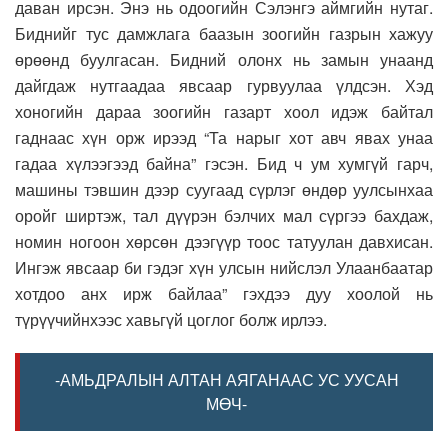
даван ирсэн. Энэ нь одоогийн Сэлэнгэ аймгийн нутаг.
Биднийг тус дамжлага баазын зоогийн газрын хажуу
өрөөнд буулгасан. Бидний олонх нь замын унаанд
дайгдаж нутгаадаа явсаар гурвуулаа үлдсэн. Хэд
хоногийн дараа зоогийн газарт хоол идэж байтал
гаднаас хүн орж ирээд “Та нарыг хот авч явах унаа
гадаа хүлээгээд байна” гэсэн. Бид ч ум хумгүй гарч,
машины тэвшин дээр суугаад сүрлэг өндөр уулсынхаа
оройг ширтэж, тал дүүрэн бэлчих мал сүргээ бахдаж,
номин ногоон хөрсөн дээгүүр тоос татуулан давхисан.
Ингэж явсаар би гэдэг хүн улсын нийслэл Улаанбаатар
хотдоо анх ирж байлаа” гэхдээ дуу хоолой нь
түрүүчийнхээс хавьгүй цоглог болж ирлээ.
-АМЬДРАЛЫН АЛТАН АЯГАНААС УС УУСАН
МӨЧ-