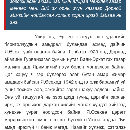
зогсож асан ахмад дайчдын алдраа мөнхлөх газар
мөнөөс мөн. Бид эх орны зүүн хязгаар Дорнод
аймгийн Чойбалсан хотыг зорин ирээд байгаа нь
энэ.
Учир нь, Эргэлт сэтгүүл энэ удаагийн
“Монголчуудын амьдрал” буландаа ахмад дайчин
Я.Өсөх гуайг онцолж байна. Тэрбээр 1923 онд Дорнод
аймгийн Гурванзагал сумын нутаг Баян-Эрхэт гэх газар
малчин ард Яримпилийн хүү болон мэндэлсэн байна.
Цаг хэцүү ч гэр бүлээрээ элэг бүтэн амар жимэр
амьдарч байсан Я.Өсөхөд 1942 онд гэтэлж барамгүй уй
гуниг тохиож аав, ээжийгээ зэрэг шахуу алдсан байна.
Энэ уй гашуутай нь зэрэгцээд түүнд цэргийн зарлан
ирж, эх орныхоо дархан хилийг манах хүндэт хийгээд
хүндхэн үүрэг ноогдсон байна. Я.Өсөхөө цэрэгт
мордохынхоо өмнө сэтгэлт бүсгүй н.Уртнасандаа “Би
амьд ирэхгүй ч байж магад. Намайг хүлээж, сэтгэлээ