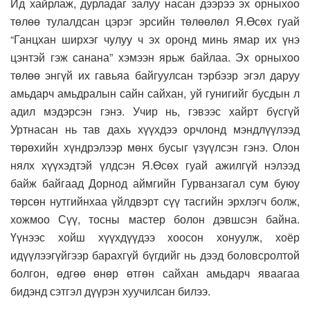
Ид хайрлаж, дурладаг залуу насан дээрээ эх орныхоо
төлөө тулалдсан цэрэг эрсийн төлөөлөл Я.Өсөх гуай
“Ганцхан ширхэг чулуу ч эх оронд минь ямар их үнэ
цэнтэй гэж санана” хэмээн ярьж байлаа. Эх орныхоо
төлөө энгүй их гавьяа байгуулсан тэрбээр эгэл даруу
амьдарч амьдралын сайн сайхан, уй гунигийг бусдын л
адил мэдэрсэн гэнэ. Учир нь, гэвээс хайрт бүсгүй
Уртнасан нь тав дахь хүүхдээ орчлонд мэндлүүлээд
төрөхийн хүндрэлээр мөнх бусыг үзүүлсэн гэнэ. Олон
нялх хүүхэдтэй үлдсэн Я.Өсөх гуай ажилгүй нэлээд
байж байгаад Дорнод аймгийн Гурванзагал сум буюу
төрсөн нутгийнхаа үйлдвэрт сүү тасгийн эрхлэгч болж,
хожмоо Сүү, тосны мастер болон дэвшсэн байна.
Үүнээс хойш хүүхдүүдээ хоосон хонуулж, хоёр
идүүлээгүйгээр барахгүй бүгдийг нь дээд боловсролтой
болгон, өдгөө өнөр өтгөн сайхан амьдарч яваагаа
бидэнд сэтгэл дүүрэн хуучилсан билээ.