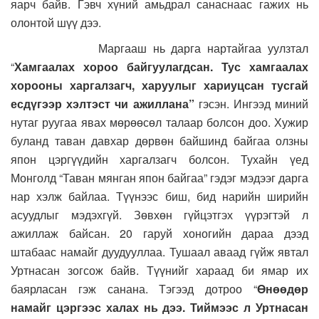
яарч байв. Гэвч хүний амьдрал санаснаас гажих нь
олонтой шүү дээ.
Маргааш нь дарга нартайгаа уулзтал
“
Хамгаалах хороо байгуулагдсан. Тус хамгаалах
хорооны харгалзагч, харуулыг хариуцсан тусгай
есдүгээр хэлтэст чи ажиллана”
гэсэн. Ингээд миний
нутаг руугаа явах мөрөөсөл талаар болсон доо. Хужир
буланд таван давхар дөрвөн байшинд байгаа олзны
япон цэргүүдийн харгалзагч болсон. Тухайн үед
Монголд “Таван мянган япон байгаа” гэдэг мэдээг дарга
нар хэлж байлаа. Түүнээс биш, бид нарийн ширийн
асуудлыг мэдэхгүй. Зөвхөн гүйцэтгэх үүрэгтэй л
ажиллаж байсан. 20 гаруй хоногийн дараа дээд
штабаас намайг дуудууллаа. Тушаал аваад гүйж явтал
Уртнасан зогсож байв. Түүнийг хараад би ямар их
баярласан гэж санана. Тэгээд дотроо “
Өнөөдөр
намайг цэргээс халах нь дээ. Тиймээс л Уртнасан