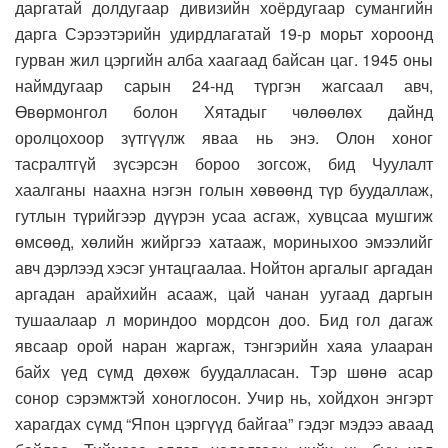
даргатай долдугаар дивизийн хоёрдугаар сумангийн
дарга Сэрээтэрийн удирдлагатай 19-р морьт хороонд
гурван жил цэргийн алба хаагаад байсан цаг. 1945 оны
наймдугаар сарын 24-нд түргэн жагсаал авч,
Өвөрмонгол болон Хятадыг чөлөөлөх дайнд
оролцохоор зүтгүүлж яваа нь энэ. Олон хоног
тасралтгүй зүсэрсэн бороо зогсож, бид Чуулалт
хаалганы наахна нэгэн голын хөвөөнд түр буудаллаж,
гутлын түрийгээр дүүрэн усаа асгаж, хувцсаа мушгиж
өмсөөд, хөлийн жийргээ хатааж, мориныхоо эмээлийг
авч дэрлээд хэсэг унтацгаалаа. Нойтон аргалыг аргадан
аргадан арайхийн асааж, цай чанан уугаад даргын
тушаалаар л мориндоо мордсон доо. Бид гол дагаж
явсаар орой наран жаргаж, тэнгэрийн хаяа улааран
байх үед сүмд дөхөж буудалласан. Тэр шөнө асар
сонор сэрэмжтэй хоноглосон. Учир нь, хойдхон энгэрт
харагдах сүмд “Япон цэргүүд байгаа” гэдэг мэдээ аваад