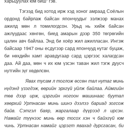
харьцуулах юм биш” гэв.
Тэгээд бид хотод ирж хэд хоног амраад Соёлын
ордонд байрлаж байсан япончуудыг ээлжээр манах
ажилд мөн л томилогдсон. Урьд нь хийж байсан
ажлуудаас хөнгөн, биед амарын дээр 350 төгрөгийн
цалин авч байлаа. Энд би хоёр жил ажилласан. Ингэж
байсаар 1947 оны есдүгээр сард япончууд нутаг буцаж,
би нөхдийн хамт аравдугаар сард цэргээс халагдсан
даа. Ай даа, мөн ч их юм үзсэн таван жил тэгж дуусч
нутгийн зүг хөдөлсөн.
Явах тусам л тоглож өссөн тал нутаг минь
нүдэнд үзэгдэж, өөрийн эрхгүй уйлж байлаа. Аймгийн
төв дээр ирж, цэргийн ногоон машинаас буутал
хөөрхий Уртнасан минь шинэ дээлээ бариад зогсож
байв. Сэтгэл баяр, жаргалаар дүүрээд л ирсэн.
Намайг түүнээс минь өөр тосох хэн ч байхгүй юм
чинь. Уртнасан намайг цэрэгт явахад дурсгасан, би