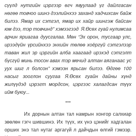
сүүлд нутгийн цэргээр өгч явуулаад үг дайлгасан
нөгөө товчоо шинэ дээлийнхээ заханд хадчихсан байж
билээ. Ямар их сэтгэл, ямар их хайр шингэж байсан
юм дээ, тэр товчинд” хэмээгээд Я.Өсөх гуай нулимсаа
арчин яриагаа дуусгалаа. Мөн “Эх орон, тусгаар улс,
ирээдүйн үрсийнхээ энхийн төлөө хоёргүй сэтгэлээр
таван жил эр цэргийн алба хаагаад ирэхэд сэтгэлт
бүсгүй минь тосон авах тэр мөчид алтан аяганаас ус
уух шиг л болсон” хэмээн ярьсан билээ. Өдгөө 100
насыг зооглон суугаа Я.Өсөх гуайн дайны хүнд
жилүүдэд цэрэгт мордсон, цэргээс халагдсан түүх
ийм буюу...
***
Их дорнын алтан тал намрын хонгор салхиар
зөөлөн гэгч шившинэ. Их түүх, их үнэ цэнийг хадгалан
орших энэ тал нутаг аргагүй л дайчдын өлгий гэмээр.