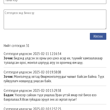
Нийт сэтгэгдэл: 31
Сэтггэгдэл үлдээсэн: 2025-02-11 12:16:54
Зочин:
Бидэнд үлдсэн эх орны үнэ цэнэ асар их, түүнийг хамгаалахаар
тулалдсан орос, монгол цэргүүд агуу эх орончид юм шүү.
Сэтггэгдэл үлдээсэн: 2025-02-10 19:38:08
Зочин:
Монголчууд хятад Өвөрмонголчуудыг чөлөөт байсан байна. Түүх
гуйвуулагч новшнууд уншсан байх.
Сэтггэгдэл үлдээсэн: 2025-02-10 13:29:38
Бадам:
Үнэхээр сайхан түүх уншлаа.Уран үгтэй ямар гоё бичээ вээ
баярлалаа.Я.Өсөх гуйадаа эрүүл энх аз жргал хүсье!
Сэтггэгдэл үлдээсэн: 2025-02-10 12:37:25