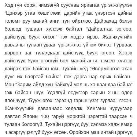
Хэд гүн сорж, чимээгүй сууснаа яриагаа үргэлжлүүлэн
“Цэнхэр утаа хөшиглөж, дарийн утаа үнэртсэн дайны
голомт руу манай анги тун ойртлоо. Дайрахад бэлэн
болоод тушаал хүлээж байтал “Дайралтаа зогсоо,
дайснууд бууж өгсөн” гэх мэдээ ирэв. Жанчхүүгийн
давааны тулаан удаан үргэлжлээгүй юм билээ. Гурваас
дөрвөн цаг тулалдаад дайснууд бууж өгсөн. Хэрэв
дайснууд бууж өгөөгүй бол манай анги нэмэлт хүчээр
дайрах гэж байсан юм. Тухайн үед “Өвөрмонгол ахан
дүүс их баяртай байна” гэж дарга нар ярьж байсан.
Мөн “Зарим айлд хүн байхгүй мал нь хашаандаа байна”
гэж байсан шүү. Удалгүй есдүгээр сарын 2-ны өдөр
япончууд “Бууж өгөх гэрээнд гарын үзэг зурлаа” гэсэн.
Жанчхүүгийн даваанаас хөдөлж, Хянганы нуруугаар
давтал Японы 100 гаруй морьтой цэрэгтэй таарсан ч
тулаан болоогүй. Тухайн цэргүүд буу, сэлмээ хаяж ямар
ч эсэргүүцэлгүй бууж өгсөн. Оройхон машинтай цэргүүд