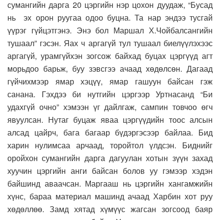
сумангийн дарга 20 цэргийн нэр цохон дуудаж, “Бусад
нь эх орон руугаа одоо буцна. Та нар эндээ тусгай
үүрэг гүйцэтгэнэ. Энэ бол Маршал Х.Чойбалсангийн
тушаал” гэсэн. Яах ч аргагүй тул тушаал биелүүлэхээс
аргагүй, урамгүйхэн зогсож байхад буцах цэргүүд агт
морьдоо барьж, буу зэвсгээ ачаад хөдөлсөн. Дагаад
гүйчихмээр ямар хэцүү, ямар гашуун байсан гэж
санана. Гэхдээ би нутгийн цэргээр Уртнасанд “Би
удахгүй очно” хэмээн үг дайлгаж, сампин товчоо өгч
явуулсан. Нутаг буцаж яваа цэргүүдийн тоос алсын
алсад цайрч, бага багаар бүдэргэсээр байлаа. Бид
харин нулимсаа арчаад, торойтол үлдсэн. Биднийг
оройхон сумангийн дарга дагуулан хотын зүүн захад
хуучин цэргийн анги байсан болов уу гэмээр хэдэн
байшинд аваачсан. Маргааш нь цэргийн хангамжийн
хүнс, бараа материал машинд ачаад Харбин хот руу
хөдөллөө. Замд хятад хүмүүс жагсан зогсоод баяр