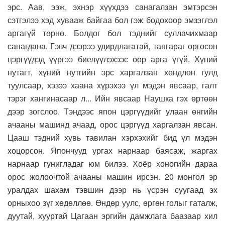
эрс. Аав, ээж, эхнэр хүүхдээ санагалзан эмтэрсэн
сэтгэлээ хэд хувааж байгаа бол гэж бодохоор эмзэглэл
аргагүй төрнө. Болдог бол тэднийг суллачихмаар
санагдана. Гэвч дээрээ удирдлагатай, тангараг өргөсөн
цэргүүдэд үүргээ биелүүлэхээс өөр арга үгүй. Хүний
нутагт, хүний нутгийн эрс харгалзан хөндлөн гулд
туулсаар, хэзээ хаана хүрэхээ үл мэдэн явсаар, галт
тэрэг хангинасаар л... Ийн явсаар Наушка гэх өртөөн
дээр зогслоо. Тэндээс япон цэргүүдийг улаан өнгийн
ачааны машинд ачаад, орос цэргүүд харгалзан явсан.
Цааш тэдний хувь тавилан хэрхэхийг бид үл мэдэн
хоцорсон. Япончууд ургах нарнаар баясаж, жаргах
нарнаар гунигладаг юм билээ. Хоёр хоногийн дараа
орос жолоочтой ачааны машин ирсэн. 20 монгол эр
уралдах шахам тэвшин дээр нь үсрэн суугаад эх
орныхоо зүг хөдөллөө. Өндөр уулс, өргөн голыг гаталж,
дуутай, хууртай Цагаан эргийн дамжлага баазаар хил