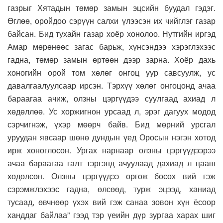
газрыг Хятадын төмөр замын эцсийн буудал гэдэг.
Өглөө, оройдоо сэрүүн салхи үлээсэн их чийглэг газар
байсан. Бид тухайн газар хоёр хонолоо. Нутгийн иргэд
Амар мөрөнөөс загас барьж, хүнсэндээ хэрэглэхээс
гадна, төмөр замын өртөөн дээр зарна. Хоёр дахь
хоногийн орой том хөлөг онгоц уур савсуулж, ус
давалгаалуулсаар ирсэн. Тэрхүү хөлөг онгоцонд ачаа
бараагаа ачиж, олзны цэргүүдээ суулгаад ахиад л
хөдөллөө. Ус хоржигнон урсаад л, эрэг дагуух модод
сэрчигнэж, үхэр мөөрч байв. Бид мөрний урсгал
уруудан явсаар шөнө дундын үед Оросын нэгэн хотод
ирж хоноглосон. Ургах нарнаар олзны цэргүүдээрээ
ачаа бараагаа галт тэргэнд ачуулаад дахиад л цааш
хөдөлсөн. Олзны цэргүүдээ оргож босох вий гэж
сэрэмжлэхээс гадна, өлсөөд, турж эцээд, ханиад
тусаад, өвчнөөр үхэх вий гэж санаа зовон хүн ёсоор
ханддаг байлаа” гээд тэр үеийн дүр зургаа харах шиг