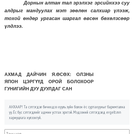
Дорнын алтан тал эрэлхэг эрсийнхээ суу
алдрыг мандуулах мэт зөөлөн салхиар үлээж,
тохой өндөр ургасан шаргал өвсөн бөхөлзсөөр
үлдлээ.
АХМАД ДАЙЧИН Я.ӨСӨХ: ОЛЗНЫ
ЯПОН ЦЭРГҮҮД ОРОЙ БОЛОХООР
ГУНИГИЙН ДУУ ДУУЛДАГ САН
АНХААР! Та сэтгэгдэл бичихдээ хууль зүйн болон ёс суртахууныг баримтална
уу. Ёс бус сэтгэгдлийг админ устгах эрхтэй. Мэдээний сэтгэгдэлд ergelt.mn
хариуцлага хүлээхгүй.