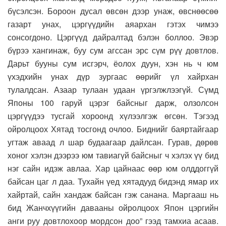
бүсэлсэн. Бороон дусал өвсөн дээр унаж, өвснөөсөө
газарт унах, цэргүүдийн аяархан гэтэх чимээ
сонсогдоно. Цэргүүд дайралтад бэлэн боллоо. Эвэр
бүрээ хангинаж, буу сум агссан эрс сүм рүү довтлов.
Дарьт бууны сум исгэрч, ёолох дуун, хэн нь ч юм
үхэдхийн унах дүр зургаас өөрийг үл хайрхан
тулалдсан. Азаар тулаан удаан үргэлжлээгүй. Сүмд
Японы 100 гаруй цэрэг байсныг дарж, олзолсон
цэргүүдээ тусгай хороонд хүлээлгэж өгсөн. Тэгээд
ойролцоох Хятад тосгонд очлоо. Биднийг баяртайгаар
угтаж аваад л шар будаагаар дайлсан. Гурав, дөрөв
хоног хэлэн дээрээ юм тавиагүй байсныг ч хэлэх үү бид
нэг сайн идэж авлаа. Хар цайнаас өөр юм олддоггүй
байсан цаг л даа. Тухайн үед хятадууд бидэнд ямар их
хайртай, сайн хандаж байсан гэж санана. Маргааш нь
бид Жанчхүүгийн давааны ойролцоох Япон цэргийн
анги руу довтлохоор мордсон доо” гээд тамхиа асаав.