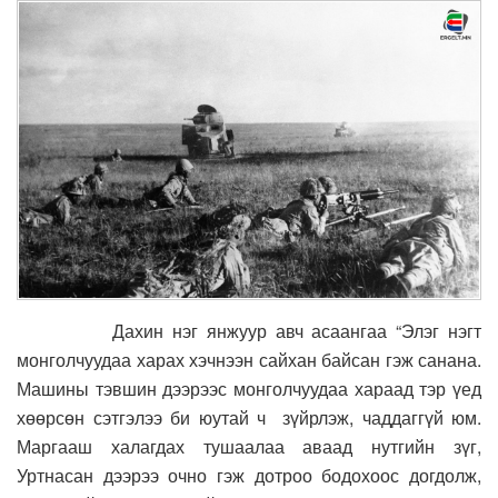
Дахин нэг янжуур авч асаангаа “Элэг нэгт
монголчуудаа харах хэчнээн сайхан байсан гэж санана.
Машины тэвшин дээрээс монголчуудаа хараад тэр үед
хөөрсөн сэтгэлээ би юутай ч зүйрлэж, чаддаггүй юм.
Маргааш халагдах тушаалаа аваад нутгийн зүг,
Уртнасан дээрээ очно гэж дотроо бодохоос догдолж,