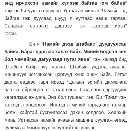
энд ирчихсэн намайг хүлээж байгаа юм байна
”
хэмээн битүүхэн горьдсон. Уртнасан минь ч “Чамайг энд
байгаа гэж дуулаад шууд л нутгаас нааш гарлаа.
Санасан сэтгэлээ дэвтээе гэж сэтгээд ирэв”
гэсэн.
Би ч “
Намайг дээд штабаас дуудуулсан
байна. Бараг цэргээс халах байх. Миний бодсон зөв
бол чамайгаа дагуулаад нутаг явна”
гэж хэлээд бид
Штабын байр руу явлаа. Штабын үүдэнд ачааны
машинууд зогсчихсон цэргүүд хүнс ачиж байв. Гэтэл
дарга өөдөөс гарч ирээд “Цагаан эргийн дамжлага
баазын ойролцоо нэг газар очно. Тэнд япон цэргүүдийг
харгалзаж ажилла. Энэ бол тушаал” гэв. Би “Тийм” гэж
хэлээд л хоцорсон. Ингээд л миний горьдлого талаар
болж, хайртай бүсгүйгээсээ дахин холдлоо. Хөөрхий
минь, Уртнасан намайг ачааны машинд суулгаж өгөөд
нулимсаа бөмбөрүүлэн бүлтийтэл үлдсэн.