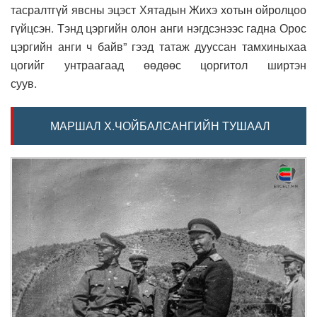
тасралтгүй явсны эцэст Хятадын Жихэ хотын ойролцоо
гүйцсэн. Тэнд цэргийн олон анги нэгдсэнээс гадна Орос
цэргийн анги ч байв” гээд татаж дууссан тамхиныхаа
цогийг унтраагаад өөдөөс цоргитол ширтэн
суув.
МАРШАЛ Х.ЧОЙБАЛСАНГИЙН ТУШААЛ