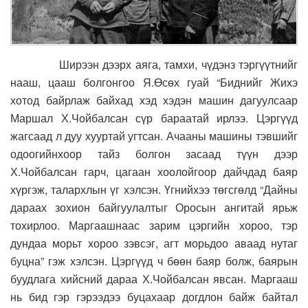
Ширээн дээрх аяга, тамхи, чүдэнз тэргүүтнийг
нааш, цааш болгонгоо Я.Өсөх гуай “Биднийг Жихэ
хотод байрлаж байхад хэд хэдэн машин дагуулсаар
Маршал Х.Чойбалсан сүр бараатай ирлээ. Цэргүүд
жагсаад л дуу хууртай угтсан. Ачааны машины тэвшийг
одоогийнхоор тайз болгон засаад түүн дээр
Х.Чойбалсан гарч, цагаан хоолойгоор дайчдад баяр
хүргэж, талархлын үг хэлсэн. Үгнийхээ төгсгөлд “Дайны
дараах зохион байгуулалтыг Оросын ангитай ярьж
тохирлоо. Маргаашнаас зарим цэргийн хороо, тэр
дундаа морьт хороо зэвсэг, агт морьдоо аваад нутаг
буцна” гэж хэлсэн. Цэргүүд ч бөөн баяр болж, баярын
буудлага хийсний дараа Х.Чойбалсан явсан. Маргааш
нь бид гэр гэрээдээ буцахаар догдлон байж байтал