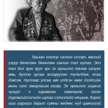
Урьхан хонгор салхин исгэрч, өвсний
үзүүр бөхөлзөн бөхөлзөн ганхах тал нутаг. Энэ
тал бол зуун зуун эрс эх орныхоо төлөө халуун
амь, бүлээн цусаа асгаруулан тулалдаж, ясаа
дэвсэж, тусгаар улсаа авч үлдсэн өвөг дээдсийн
минь сүнс амирласан газар. Эх орныхоо ширхэг
чулууг ч харамлан хамгаалж, эзлэн
түрэмгийлэгчийн шунаг сэтгэлийг няцааж, бороо
шиг шүрших дарьт сумны өөдөөс нүд цавчихгүй