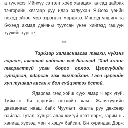
атгуулжээ. Ийнхүү сэтгэлт хоёр хагацаж, алсад цайрах
тэнгэрийн хязгаар руу идэр залуухан Я.Өсөх үеийн
нөхөдтэйгөө мөр зэрэгцэн морджээ. Ингээд уншигч та
бүхэнд ахмад дайчны туулсан үнэн хийгээд гашуун
түүхийг хүргэе.
***
Тэрбээр халааснаасаа тамхи, чүдэнз
гаргаж, аягатай цайнаас хэд балгаад “Хэд хоног
тасралтгүй усан бороо орлоо. Цэргүүдийн
зутарсан, ядарсан гэж жигтэйхэн. Гэвч цэргийн
хүн тушаал авсан л бол гүйцэтгэх ёстой.
Ядарлаа гээд хойш суух ямар ч эрх үгүй.
Тиймээс би цэргийн нөхдийн хамт Жанчхүүгийн
даваанаас нааш байх Чуулалт хаалга руу дөхсөөр
байлаа. Гутал, хувцас авах юмгүй нэвт норж, зарим нь
ханиад хүрээд мөн ч хэцүү байсан. Би хурандаа Дорж