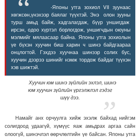
-Японы утга зохиол VII зуунаас
хөгжсөн,үнэхээр баялаг түүхтэй. Энэ олон зууны
турш амьд байж, хадгалагдаж, бүүр уншигдаж
ирсэн, одоо хүртэл борлогдож, уншигчдын оюуны
мэлмийг мялаасаар байна. Японы утга зохиолын
үе бүхэн хуучин биш харин ч шинэ байдгаараа
онцлогтой. Гэхдээ хуучнаа шинээр солих бус,
хуучин дээрээ шинийг нэмж тордож байдаг түүхэн
хэв шижтэй.
Хуучин юм шинэ зүйлийн эхлэл, шинэ
юм хуучин зүйлийн үргэлжлэл гэдэг
шүү дээ.
Намайг анх орчуулга хийж эхэлж байхад нийгэм
солигдоод удаагүй, хүмүүс яаж амьдрах аргаа сайн
олоогүй, шинэчлэл өөрчлөлтийн үе байсан. Японы утга