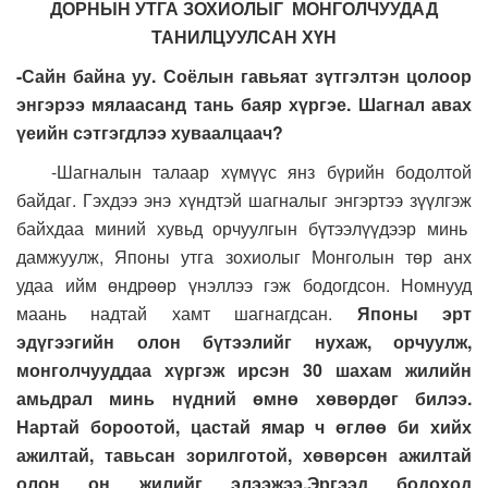
ДОРНЫН УТГА ЗОХИОЛЫГ МОНГОЛЧУУДАД
ТАНИЛЦУУЛСАН ХҮН
-Сайн байна уу. Соёлын гавьяат зүтгэлтэн цолоор
энгэрээ мялаасанд тань баяр хүргэе. Шагнал авах
үеийн сэтгэгдлээ хуваалцаач?
-Шагналын талаар хүмүүс янз бүрийн бодолтой
байдаг. Гэхдээ энэ хүндтэй шагналыг энгэртээ зүүлгэж
байхдаа миний хувьд орчуулгын бүтээлүүдээр минь
дамжуулж, Японы утга зохиолыг Монголын төр анх
удаа ийм өндрөөр үнэллээ гэж бодогдсон. Номнууд
маань надтай хамт шагнагдсан.
Японы эрт
эдүгээгийн олон бүтээлийг нухаж, орчуулж,
монголчууддаа хүргэж ирсэн 30 шахам жилийн
амьдрал минь нүдний өмнө хөвөрдөг билээ.
Нартай бороотой, цастай ямар ч өглөө би хийх
ажилтай, тавьсан зорилготой, хөвөрсөн ажилтай
олон он жилийг элээжээ.Эргээд бодоход