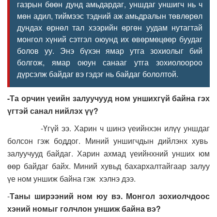
газрын бөөн дунд амьдардаг, уншдаг уншигч нь ч
мөн адил, тиймээс тэдний аж амьдралын төвлөрөл
дундах өрнөл тал хээрийн өргөн уудам нутагтай
монгол хүний сэтгэл оюунд их өвөрмөцөөр буудаг
болов уу. Энэ бүхэн ямар утга зохиолыг бий
болгож, ямар оюун санааг утга зохиолоороо
дүрсэлж байдаг вэ гэдэг нь байдаг бололтой.
-Та орчин үеийн залуучууд ном уншихгүй байна гэх
үгтэй санал нийлэх үү?
-Үгүй ээ. Харин ч шинэ үеийнхэн илүү уншдаг
болсон гэж боддог. Миний уншигчдын дийлэнх хувь
залуучууд байдаг. Харин ахмад үеийнхний унших юм
өөр байдаг байх. Миний хувьд бахархалтайгаар залуу
үе ном уншиж байна гэж хэлнэ дээ.
-
Таны ширээний ном юу вэ. Монгол зохиолчдоос
хэний номыг голчлон уншиж байна вэ?