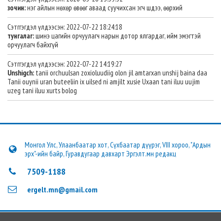
зочин:
нэг айлын нөхөр өвөөг аваад суучихсан эгч шдээ, өөрхий
Сэтггэгдэл үлдээсэн: 2022-07-22 18:24:18
тунгалаг:
шинэ цагийн орчуулагч нарын дотор ялгардаг, ийм эмэгтэй
орчуулагч байхгүй
Сэтггэгдэл үлдээсэн: 2022-07-22 14:19:27
Unshigch:
tanii orchuulsan zoxioluudiig olon jil amtarxan unshij baina daa
Tanii ouynii uran buteeliin ix uilsed ni amjilt xusie Uxaan tani iluu uujim
uzeg tani iluu xurts bolog
Монгол Улс, Улаанбаатар хот, Сүхбаатар дүүрэг, VIII хороо, "Ардын
эрх"-ийн байр, Гуравдугаар давхарт Эргэлт.мн редакц
7509-1188
ergelt.mn@gmail.com