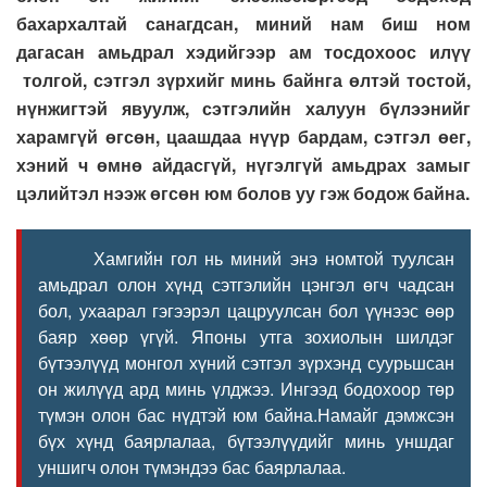
бахархалтай санагдсан, миний нам биш ном
дагасан амьдрал хэдийгээр ам тосдохоос илүү
толгой, сэтгэл зүрхийг минь байнга өлтэй тостой,
нүнжигтэй явуулж, сэтгэлийн халуун бүлээнийг
харамгүй өгсөн, цаашдаа нүүр бардам, сэтгэл өег,
хэний ч өмнө айдасгүй, нүгэлгүй амьдрах замыг
цэлийтэл нээж өгсөн юм болов уу гэж бодож байна.
Хамгийн гол нь миний энэ номтой туулсан
амьдрал олон хүнд сэтгэлийн цэнгэл өгч чадсан
бол, ухаарал гэгээрэл цацруулсан бол үүнээс өөр
баяр хөөр үгүй. Японы утга зохиолын шилдэг
бүтээлүүд монгол хүний сэтгэл зүрхэнд суурьшсан
он жилүүд ард минь үлджээ. Ингээд бодохоор төр
түмэн олон бас нүдтэй юм байна.Намайг дэмжсэн
бүх хүнд баярлалаа, бүтээлүүдийг минь уншдаг
уншигч олон түмэндээ бас баярлалаа.