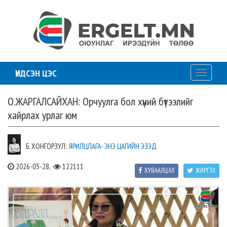
ҮНДСЭН ЦЭС
Toggle
navigati
О.ЖАРГАЛСАЙХАН: Орчуулга бол хүний бүтээлийг
хайрлах урлаг юм
Б. ХОНГОРЗУЛ:
ЯРИЛЦЛАГА- ЭНЭ ЦАГИЙН ЭЗЭД
2026-05-28,
122111
ХУВААЛЦАХ
ЖИРГЭХ