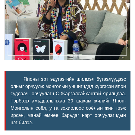
Японы эрт эдүгээгийн шилмэл бүтээлүүдээс
олныг орчуулж монголын уншигчдад хүргэсэн япон
судлаач, орчуулагч О.Жаргалсайхантай ярилцлаа.
Тэрбээр амьдралынхаа 30 шахам жилийг Япон-
Монголын соёл, утга зохиолоос соёлын жин тээж
ирсэн, манай өмнөө барьдаг нэрт орчуулагчдын
нэг билээ.