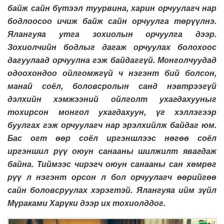
байж сайн бүтээл туурвина, харин орчуулагч нар
бодлоосоо ичиж байж сайн орчуулга төрүүлнэ.
Ялангуяа утга зохиолын орчуулга дээр.
Зохиолчийн бодлыг дагаж орчуулах болохоос
дагуулаад орчуулна гэж байдаггүй. Монголчуудад
одоохондоо ойлгомжгүй ч нэгэнт бий болсон,
манай соёл, боловсролын санд нэвтрээгүй
дэлхийн хэмжээний ойлголт ухагдахууныг
тохирсон монгол ухагдахуун, үг хэллэгээр
буулгах гэж орчуулагч нар эрэлхийлж байдаг юм.
Бас огт өөр соёл иргэншлээс нөгөө соёл
иргэншил рүү оюун санааны шилжилт явагдаж
байна. Тиймээс чирэгч оюун санааны сан хөмрөг
рүү л нэгэнт орсон л бол орчуулагч өөрийгөө
сайн боловсруулах хэрэгтэй. Ялангуяа ийм зүйл
Мүраками Харүки дээр их тохиолддог.