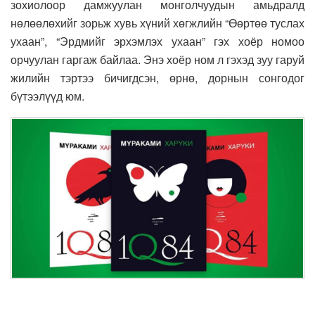
зохиолоор дамжуулан монголчуудын амьдралд
нөлөөлөхийг зорьж хувь хүний хөгжлийн “Өөртөө туслах
ухаан”, “Эрдмийг эрхэмлэх ухаан” гэх хоёр номоо
орчуулан гаргаж байлаа. Энэ хоёр ном л гэхэд зуу гаруй
жилийн тэртээ бичигдсэн, өрнө, дорнын сонгодог
бүтээлүүд юм.