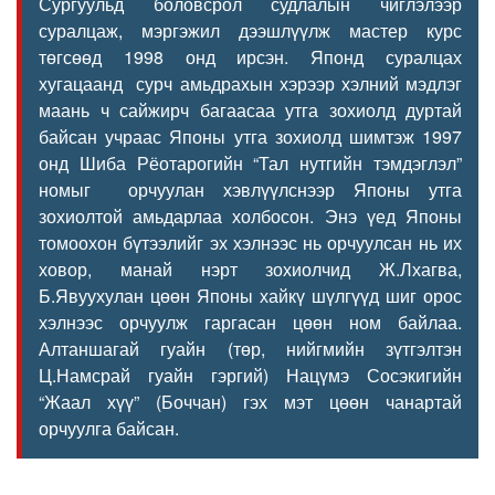
Сургуульд боловсрол судлалын чиглэлээр
суралцаж, мэргэжил дээшлүүлж мастер курс
төгсөөд 1998 онд ирсэн. Японд суралцах
хугацаанд сурч амьдрахын хэрээр хэлний мэдлэг
маань ч сайжирч багаасаа утга зохиолд дуртай
байсан учраас Японы утга зохиолд шимтэж 1997
онд Шиба Рёотарогийн “Тал нутгийн тэмдэглэл”
номыг орчуулан хэвлүүлснээр Японы утга
зохиолтой амьдарлаа холбосон. Энэ үед Японы
томоохон бүтээлийг эх хэлнээс нь орчуулсан нь их
ховор, манай нэрт зохиолчид Ж.Лхагва,
Б.Явуухулан цөөн Японы хайкү шүлгүүд шиг орос
хэлнээс орчуулж гаргасан цөөн ном байлаа.
Алтаншагай гуайн (төр, нийгмийн зүтгэлтэн
Ц.Намсрай гуайн гэргий) Нацүмэ Сосэкигийн
“Жаал хүү” (Боччан) гэх мэт цөөн чанартай
орчуулга байсан.