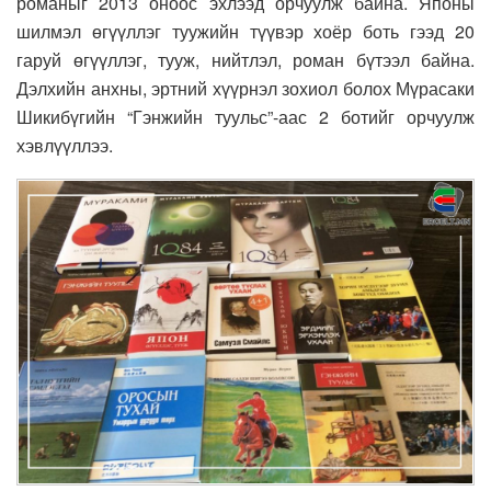
романыг 2013 оноос эхлээд орчуулж байна. Японы
шилмэл өгүүллэг туужийн түүвэр хоёр боть гээд 20
гаруй өгүүллэг, тууж, нийтлэл, роман бүтээл байна.
Дэлхийн анхны, эртний хүүрнэл зохиол болох Мүрасаки
Шикибүгийн “Гэнжийн туульс”-аас 2 ботийг орчуулж
хэвлүүллээ.