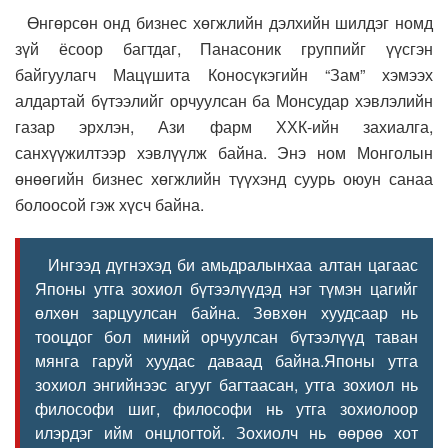
Өнгөрсөн онд бизнес хөгжлийн дэлхийн шилдэг номд
зүй ёсоор багтдаг, Панасоник группийг үүсгэн
байгуулагч Мацүшита Коносүкэгийн “Зам” хэмээх
алдартай бүтээлийг орчуулсан ба Монсудар хэвлэлийн
газар эрхлэн, Ази фарм ХХК-ийн захиалга,
санхүүжилтээр хэвлүүлж байна. Энэ ном Монголын
өнөөгийн бизнес хөгжлийн түүхэнд суурь оюун санаа
болоосой гэж хүсч байна.
Ингээд дүгнэхэд би амьдралынхаа алтан цагаас
Японы утга зохиол бүтээлүүдэд нэг түмэн цагийг
өлхөн зарцуулсан байна. Зөвхөн хуудсаар нь
тооцдог бол миний орчуулсан бүтээлүүд таван
мянга гаруй хуудас даваад байна.
Японы утга
зохиол энгийнээс агууг багтаасан, утга зохиол нь
философи шиг, философи нь утга зохиолоор
илэрдэг ийм онцлогтой. Зохиолч нь өөрөө хот