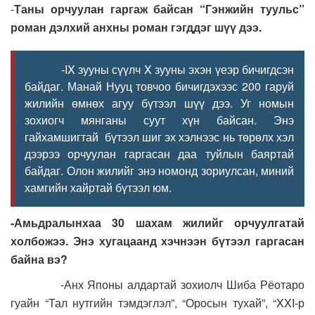
-
Таны орчуулан гаргаж байсан “Гэнжийн туульс”
роман дэлхий анхны роман гэгддэг шүү дээ.
-IX зууны сүүлч X зууны эхэн үеэр бичигдсэн
байдаг. Манай Нууц товчоо бичигдэхээс 200 гаруй
жилийн өмнөх агуу бүтээл шүү дээ. Уг номын
зохиогч мянганы суут хүн байсан. Энэ
гайхамшигтай бүтээл шиг эх хэлнээс нь төрөлх хэл
дээрээ орчуулан гаргасан даа туйлын баяртай
байдаг. Олон жилийг энэ номонд зориулсан, миний
хамгийн хайртай бүтээл юм.
-Амьдралынхаа 30 шахам жилийг орчуулгатай
холбожээ. Энэ хугацаанд хэчнээн бүтээл гаргасан
байна вэ?
-Анх Японы алдартай зохиолч Шиба Рёотаро
гуайн “Тал нутгийн тэмдэглэл”, “Оросын тухай”, “XXI-р