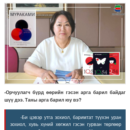
-Орчуулагч бүрд өөрийн гэсэн арга барил байдаг
шүү дээ. Таны арга барил юу вэ?
-Би цэвэр утга зохиол, баримтат түүхэн уран
зохиол, хувь хүний хөгжил гэсэн гурван төрлөөр