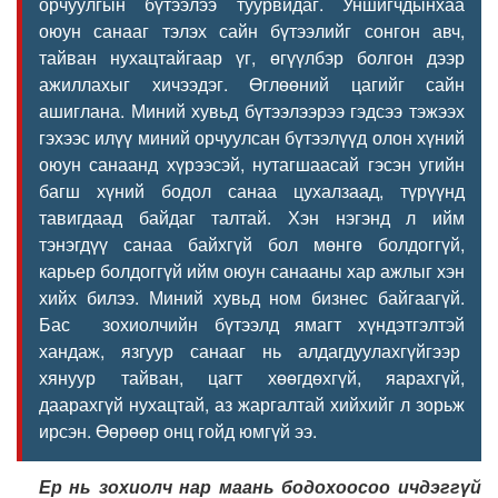
орчуулгын бүтээлээ туурвидаг. Уншигчдынхаа
оюун санааг тэлэх сайн бүтээлийг сонгон авч,
тайван нухацтайгаар үг, өгүүлбэр болгон дээр
ажиллахыг хичээдэг. Өглөөний цагийг сайн
ашиглана. Миний хувьд бүтээлээрээ гэдсээ тэжээх
гэхээс илүү миний орчуулсан бүтээлүүд олон хүний
оюун санаанд хүрээсэй, нутагшаасай гэсэн угийн
багш хүний бодол санаа цухалзаад, түрүүнд
тавигдаад байдаг талтай. Хэн нэгэнд л ийм
тэнэгдүү санаа байхгүй бол мөнгө болдоггүй,
карьер болдоггүй ийм оюун санааны хар ажлыг хэн
хийх билээ. Миний хувьд ном бизнес байгаагүй.
Бас зохиолчийн бүтээлд ямагт хүндэтгэлтэй
хандаж, язгуур санааг нь алдагдуулахгүйгээр
хянуур тайван, цагт хөөгдөхгүй, яарахгүй,
даарахгүй нухацтай, аз жаргалтай хийхийг л зорьж
ирсэн. Өөрөөр онц гойд юмгүй ээ.
Ер нь зохиолч нар маань бодохоосоо ичдэггүй