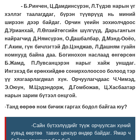
- Б.Ринчен, Ц.Дамдинсүрэн, Л.Түдэв нарын үг
хэллэг таалагддаг, бүрэн түүврүүд нь миний
ширээн дээр байдаг. Орчин үеийн зохиолчдоос
Д.Урианхай, Л.Өлзийтөгсийн шүлгүүд, Дарьгангын
найрагчид Д.Нямсүрэн, О.Дашбалбар, Д.Мэнд-Ооёо,
Г.Аким, гүн бичлэгтэй До.Цэнджав, Л.Дашням гуайн
номнууд байна даа. Богинохон наслаад өнгөрсөн
Б.Жамд, П.Лувсанцэрэн нарыг хайж уншдаг.
Ингэхэд би ерөнхийдөө сонирхолоосоо болоод тэр
үү хязгаарлагдмал хүн. Орчуулагчдаас Ч.Чимэд,
Э.Оюун, М.Цэдэндорж, Д.Гомбожав, Ц.Хасбаатар
нарын зарим бүтээл онцгой.
-
Танд өөрөө ном бичиж гаргах бодол байгаа юу?
-Сайн бүтээлүүдийг түүж орчуулсан хүний
хувьд өөртөө тавих цензур өндөр байдаг. Ямар ч