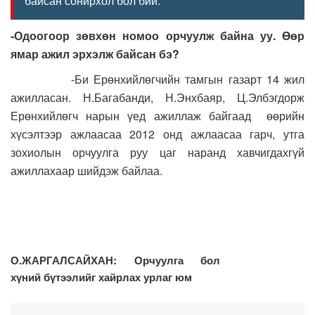
байсан сонирхол бол бий.
-Одоогоор зөвхөн номоо орчуулж байна уу. Өөр
ямар ажил эрхэлж байсан бэ?
-Би Ерөнхийлөгчийн тамгын газарт 14 жил
ажилласан. Н.Багабанди, Н.Энхбаяр, Ц.Элбэгдорж
Ерөнхийлөгч нарын үед ажиллаж байгаад өөрийн
хүсэлтээр ажлаасаа 2012 онд ажлаасаа гарч, утга
зохиолын орчуулга руу цаг наранд хавчигдахгүй
ажиллахаар шийдэж байлаа.
О.ЖАРГАЛСАЙХАН: Орчуулга бол
хүний бүтээлийг хайрлах урлаг юм