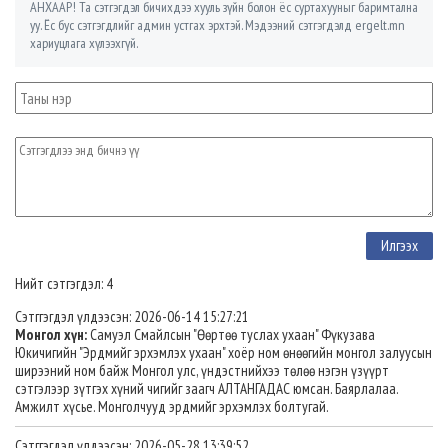
АНХААР! Та сэтгэгдэл бичихдээ хууль зүйн болон ёс суртахууныг баримтална
уу. Ёс бус сэтгэгдлийг админ устгах эрхтэй. Мэдээний сэтгэгдэлд ergelt.mn
хариуцлага хүлээхгүй.
Нийт сэтгэгдэл: 4
Сэтггэгдэл үлдээсэн: 2026-06-14 15:27:21
Монгол хүн:
Самуэл Смайлсын "Өөртөө туслах ухаан" Фүкузава
Юкичигийн "Эрдмийг эрхэмлэх ухаан" хоёр ном өнөөгийн монгол залуусын
ширээний ном байж Монгол улс, үндэстнийхээ төлөө нэгэн үзүүрт
сэтгэлээр зүтгэх хүний чигийг заагч АЛТАНГАДАС юмсан. Баярлалаа.
Амжилт хүсье. Монголчууд эрдмийг эрхэмлэх болтугай.
Сэтггэгдэл үлдээсэн: 2026-05-28 13:39:52