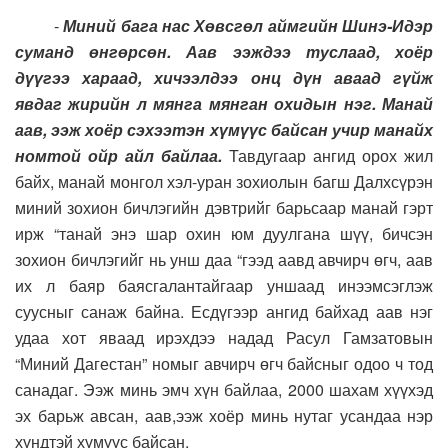
-
Миний бага нас Хөвсгөл аймгийн Шинэ-Идэр
суманд өнгөрсөн. Аав ээждээ туслаад, хоёр
дүүгээ хараад, хичээлдээ онц дүн аваад гүйж
явдаг жирийн л мянга мянган охидын нэг. Манай
аав, ээж хоёр сэхээтэн хүмүүс байсан учир манайх
номтой ойр айл байлаа.
Тавдугаар ангид орох жил
байх, манай монгол хэл-уран зохиолын багш Далхсүрэн
миний зохион бичлэгийн дэвтрийг барьсаар манай гэрт
ирж “танай энэ шар охин юм дуулгана шүү, бичсэн
зохион бичлэгийг нь унш даа “гээд аавд авчирч өгч, аав
их л баяр баясгалантайгаар уншаад инээмсэглэж
суусныг санаж байна. Есдүгээр ангид байхад аав нэг
удаа хот яваад ирэхдээ надад Расул Гамзатовын
“Миний Дагестан” номыг авчирч өгч байсныг одоо ч тод
санадаг. Ээж минь эмч хүн байлаа, 2000 шахам хүүхэд
эх барьж авсан, аав,ээж хоёр минь нутаг усандаа нэр
хүндтэй хүмүүс байсан.