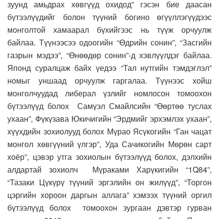
зуунд амьдрах хөвгүүд охидод” гэсэн бие даасан
бүтээлүүдийг болон түүний богино өгүүллэгүүдээс
монголтой хамаарал бүхийгээс нь түүж орчуулж
байлаа. Түүнээсээ одоогийн “Өдрийн сонин”, “Засгийн
газрын мэдээ”, “Өнөөдөр сонин”-д хэвлүүлдэг байлаа.
Японд суралцаж байх үедээ “Тал нутгийн тэмдэглэл”
номыг уншаад орчуулж гаргалаа. Түүнээс хойш
монголчуудад либерал үзлийг номлосон томоохон
бүтээлүүд болох Самүэл Смайлсийн “Өөртөө туслах
ухаан”, Фүкүзава Юкичигийн “Эрдмийг эрхэмлэх ухаан”,
хүүхдийн зохиолууд болох Мүрао Ясүкогийн “Ган чацат
монгол хөвгүүний үлгэр”, Уда Сачикогийн Мөрөн сарт
хоёр”, цэвэр утга зохиолын бүтээлүүд болох, дэлхийн
алдартай зохиолч Мүраками Харүкигийн “1Q84”,
“Тазаки Цүкүрү түүний эргэлийн он жилүүд”, “Торгон
цэргийн хороон даргын аллага” хэмээх түүний оргил
бүтээлүүд болох томоохон зургаан дэвтэр гурван