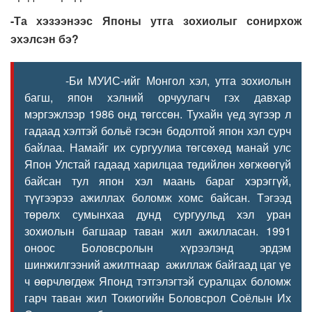
-Та хэзээнээс Японы утга зохиолыг сонирхож
эхэлсэн бэ?
-Би МУИС-ийг Монгол хэл, утга зохиолын
багш, япон хэлний орчуулагч гэх давхар
мэргэжлээр 1986 онд төгссөн. Тухайн үед зүгээр л
гадаад хэлтэй больё гэсэн бодолтой япон хэл сурч
байлаа. Намайг их сургуулиа төгсөхөд манай улс
Япон Улстай гадаад харилцаа төдийлөн хөгжөөгүй
байсан тул япон хэл маань бараг хэрэггүй,
түүгээрээ ажиллах боломж хомс байсан. Тэгээд
төрөлх сумынхаа дунд сургуульд хэл уран
зохиолын багшаар таван жил ажилласан. 1991
оноос Боловсролын хүрээлэнд эрдэм
шинжилгээний ажилтнаар ажиллаж байгаад цаг үе
ч өөрчлөгдөж Японд тэтгэлэгтэй суралцах боломж
гарч таван жил Токиогийн Боловсрол Соёлын Их