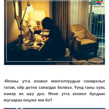
-Японы утга зохиол монголчуудын сонирхлыг
татаж, ойр дотно санагдах болжээ. Үүнд таны хувь
нэмэр их шүү дээ. Япон утга зохиол бусдаас
юугаараа онцлог юм бэ?