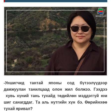
-Уншигчид тантай японы сод бүтээлүүдээр
дамжуулан танилцаад олон жил болжээ. Гэхдээ
хувь хүний тань тухайд төдийлөн мэддэггүй юм
шиг санагддаг. Та аль нутгийн хүн бэ. Өөрийнхөө
тухай яривал?