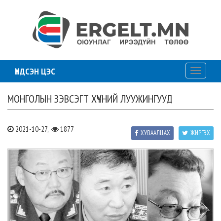
ҮНДСЭН ЦЭС
Toggle
navigati
МОНГОЛЫН ЗЭВСЭГТ ХҮЧНИЙ ЛУУЖИНГУУД
2021-10-27,
1877
ХУВААЛЦАХ
ЖИРГЭХ