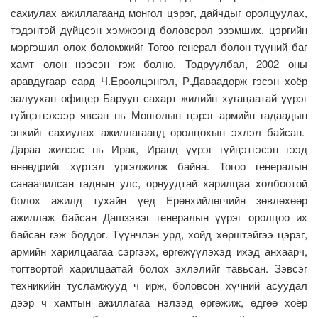
сахиулах ажиллагаанд монгол цэрэг, дайчдыг оролцуулах,
тэдэнтэй дүйцсэн хэмжээнд боловсрол эзэмших, цэргийн
мэргэшил олох боломжийг Тогоо генерал болон түүний баг
хамт олон нээсэн гэж болно. Тодруулбал, 2002 оны
аравдугаар сард Ч.Ерөөлцэнгэл, Р.Даваадорж гэсэн хоёр
залуухан офицер Баруун сахарт жилийн хугацаатай үүрэг
гүйцэтгэхээр явсан нь Монголын цэрэг армийн гадаадын
энхийг сахиулах ажиллагаанд оролцохын эхлэл байсан.
Дараа жилээс нь Ирак, Иранд үүрэг гүйцэтгэсэн гээд
өнөөдрийг хүртэл үргэлжилж байна. Тогоо генералын
санаачилсан гаднын улс, орнуудтай харилцаа холбоотой
болох ажилд тухайн үед Ерөнхийлөгчийн зөвлөхөөр
ажиллаж байсан Дашзэвэг генералын үүрэг оролцоо их
байсан гэж боддог. Түүнчлэн урд, хойд хөрштэйгээ цэрэг,
армийн харилцаагаа сэргээх, өргөжүүлэхэд ихэд анхаарч,
тогтвортой харилцаатай болох эхлэлийг тавьсан. Зэвсэг
техникийн тусламжууд ч ирж, боловсон хүчний асуудал
дээр ч хамтын ажиллагаа нэлээд өргөжиж, өдгөө хоёр