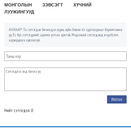
МОНГОЛЫН ЗЭВСЭГТ ХҮЧНИЙ
ЛУУЖИНГУУД
АНХААР! Та сэтгэгдэл бичихдээ хууль зүйн болон ёс суртахууныг баримтална
уу. Ёс бус сэтгэгдлийг админ устгах эрхтэй. Мэдээний сэтгэгдэлд ergelt.mn
хариуцлага хүлээхгүй.
Нийт сэтгэгдэл: 0