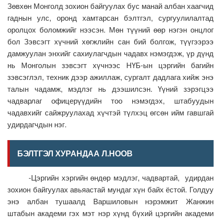
Зөвхөн Монголд зохион байгуулах бус манай албан хаагчид
гаднын улс, оронд хамтарсан бэлтгэл, сургуулилалтад
оролцох боломжийг нээсэн. Мөн түүний өөр нэгэн онцлог
бол Зэвсэгт хүчний хөгжлийн сан бий болгож, түүгээрээ
дамжуулан энхийг сахиулагчдын чадавх нэмэгдэж, үр дүнд
нь Монголын зэвсэгт хүчнээс НҮБ-ын цэргийн багийн
зэвсэглэл, техник дээр ажиллаж, сургалт дадлага хийж энэ
талын чадамж, мэдлэг нь дээшилсэн. Үүний зэрэгцээ
чадварлаг офицерүүдийн тоо нэмэгдэх, штабуудын
чадавхийг сайжруулахад хүчтэй түлхэц өгсөн ийм гавшгай
удирдагчдын нэг.
БЭЛТГЭЛ ХУРАНДАА Л.НООВ
-Цэргийн хэргийн өндөр мэдлэг, чадвартай, удирдан
зохион байгуулах авьяастай мундаг хүн байх ёстой. Голдуу
энэ албан тушаалд Варшиловын нэрэмжит Жанжин
штабын академи гэх мэт нэр хүнд бүхий цэргийн академи