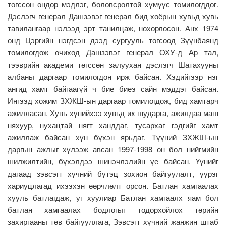
төгссөн өндөр мэдлэг, боловсролтой хүмүүс томилогддог.
Дэслэгч генерал Дашзэвэг генерал бид хоёрын хувьд хувь
тавилангаар нэлээд эрт танилцаж, нөхөрлөсөн. Анх 1974
онд Цэргийн нэгдсэн дээд сургууль төгсөөд Зүүнбаянд
томилогдож очиход Дашзэвэг генерал ОХУ-д Ар тал,
тээврийн академи төгссөн залуухан дэслэгч Шатахууны
албаны даргаар томилогдон ирж байсан. Хэдийгээр нэг
ангид хамт байгаагүй ч бие биеэ сайн мэддэг байсан.
Ингээд хожим ЗХЖШ-ын даргаар томилогдож, бид хамтарч
ажилласан. Хувь хүнийхээ хувьд их шударга, ажилдаа маш
няхуур, нухацтай нягт ханддаг, тусархаг гэдгийг хамт
ажиллаж байсан хүн бүхэн ярьдаг. Түүний ЗХЖШ-ын
даргын ажлыг хүлээж авсан 1997-1998 он бол нийгмийн
шилжилтийн, бүхэлдээ шинэчлэлийн үе байсан. Үүнийг
дагаад зэвсэгт хүчний бүтэц зохион байгуулалт, үүрэг
хариуцлагад ихээхэн өөрчлөлт орсон. Батлан хамгаалах
хууль батлагдаж, уг хуулиар Батлан хамгаалх яам бол
батлан хамгаалах бодлогыг тодорхойлох төрийн
захиргааны төв байгууллага, Зэвсэгт хүчний жанжин штаб