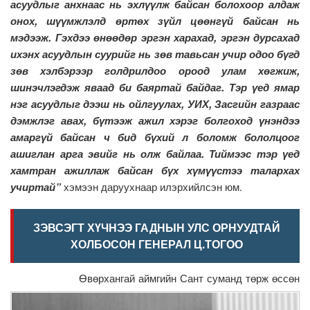
асуудлыг анхнаас нь эхлүүлж байсан болохоор алдаж
онох, шүүмжлэлд өртөх зүйл цөөнгүй байсан нь
мэдээж. Гэхдээ өнөөдөр эргэн харахад, эргэн дурсахад
ихэнх асуудлын суурийг нь зөв тавьсан учир одоо бүгд
зөв хэлбэрээр голдрилдоо ороод улам хөгжиж,
шинэчлэгдэж яваад би баяртай байдаг. Тэр үед ямар
нэг асуудлыг дээш нь ойлгуулах, УИХ, Засгийн газраас
дэмжлэг авах, бүтээж ажил хэрэг болгоход үнэндээ
амаргүй байсан ч бид бүхий л боломж бололцоог
ашиглан арга эвийг нь олж байлаа. Тиймээс тэр үед
хамтран ажиллаж байсан бүх хүмүүстээ талархах
учиртай”
хэмээн даруухнаар илэрхийлсэн юм.
ЗЭВСЭГТ ХҮЧНЭЭ ГАДНЫН УЛС ОРНУУДТАЙ
ХОЛБОСОН ГЕНЕРАЛ Ц.ТОГОО
Өвөрхангай аймгийн Сант суманд төрж өссөн