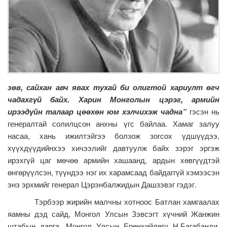
зөв, сайхан авч явах тухай би олигтой хариулт өгч
чадахгүй байх. Харин Монголын цэрэг, армийн
ирээдүйн талаар цөөхөн юм хэлчихэж чадна”
гэсэн нь
генералтай солилцсон анхны үгс байлаа. Хамаг залуу
насаа, хань ижилтэйгээ болзож зогсох үдшүүдээ,
хүүхдүүдийнхээ хичээлийг давтуулж байх зэрэг эргэж
ирэхгүй цаг мөчөө армийн хашаанд, ардын хөвгүүдтэй
өнгөрүүлсэн, түүндээ нэг их харамсаад байдаггүй хэмээсэн
энэ эрхмийг генерал Цэрэнбалжидын Дашзэвэг гэдэг.
Тэрбээр жирийн малчны хотноос Батлан хамгаалах
яамны дэд сайд, Монгол Улсын Зэвсэгт хүчний Жанжин
штабын дарга, Монгол Улсын Ерөнхийлөгч Н.Багабанди,