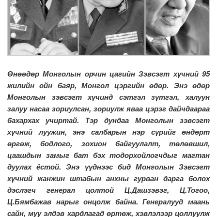
Өнөөдөр Монголын орчин цагийн Зэвсэгт хүчний 95
жилийн ойн баяр, Монгол цэргийн өдөр. Энэ өдөр
Монголын зэвсэгт хүчинд сэтгэл зүтгэл, халуун
залуу насаа зориулсан, зориулж яваа цэрэг дайчдаараа
бахархах учиртай. Тэр дундаа Монголын зэвсэгт
хүчний луужин, энэ салбарын нэр сүрийг өндөрт
өргөж, бодлого, зохион байгуулалт, төлөвшил,
цаашдын замыг бат бэх тодорхойлогчдыг магтан
дуулах ёстой. Энэ үүднээс бид Монголын Зэвсэгт
хүчний жанжин штабын анхны гурван дарга болох
дэслэгч генерал цолтой Ц.Дашзэвэг, Ц.Тогоо,
Ц.Бямбажав нарыг онцолж байна. Генералууд маань
сайн, муу элдэв хардлагад өртөж, хэвлэлээр цоллуулж