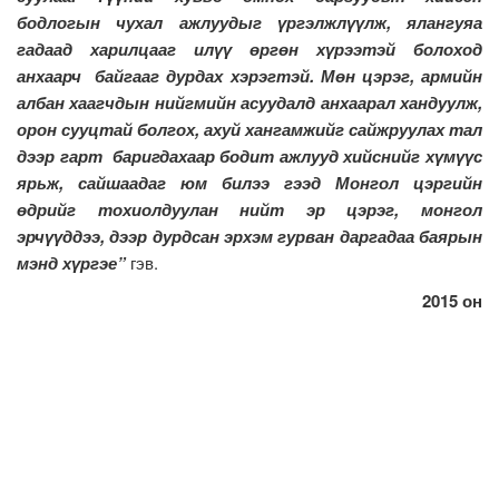
бодлогын чухал ажлуудыг үргэлжлүүлж, ялангуяа
гадаад харилцааг илүү өргөн хүрээтэй болоход
анхаарч байгааг дурдах хэрэгтэй. Мөн цэрэг, армийн
албан хаагчдын нийгмийн асуудалд анхаарал хандуулж,
орон сууцтай болгох, ахуй хангамжийг сайжруулах тал
дээр гарт баригдахаар бодит ажлууд хийснийг хүмүүс
ярьж, сайшаадаг юм билээ гээд Монгол цэргийн
өдрийг тохиолдуулан нийт эр цэрэг, монгол
эрчүүддээ, дээр дурдсан эрхэм гурван даргадаа баярын
мэнд хүргэе”
гэв.
2015 он