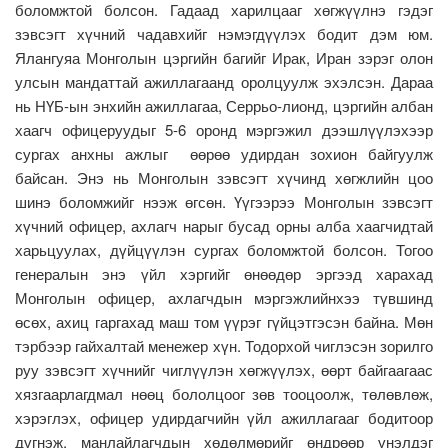
боломжтой болсон. Гадаад харилцааг хөгжүүлнэ гэдэг
зэвсэгт хүчний чадавхийг нэмэгдүүлэх бодит дэм юм.
Ялангуяа Монголын цэргийн багийг Ирак, Иран зэрэг олон
улсын мандаттай ажиллагаанд оролцуулж эхэлсэн. Дараа
нь НҮБ-ын энхийн ажиллагаа, Серрьо-лионд, цэргийн албан
хаагч офицеруудыг 5-6 оронд мэргэжил дээшлүүлэхээр
сургах анхны ажлыг өөрөө удирдан зохион байгуулж
байсан. Энэ нь Монголын зэвсэгт хүчинд хөгжлийн цоо
шинэ боломжийг нээж өгсөн. Үүгээрээ Монголын зэвсэгт
хүчний офицер, ахлагч нарыг бусад орны алба хаагчидтай
харьцуулах, дүйцүүлэн сургах боломжтой болсон. Тогоо
генералын энэ үйл хэргийг өнөөдөр эргээд харахад
Монголын офицер, ахлагчдын мэргэжлийнхээ түвшинд
өсөх, ахиц гаргахад маш том үүрэг гүйцэтгэсэн байна. Мөн
тэрбээр гайхалтай менежер хүн. Тодорхой чиглэсэн зорилго
руу зэвсэгт хүчнийг чиглүүлэн хөгжүүлэх, өөрт байгаагаас
хязгаарлагдмал нөөц бололцоог зөв тооцоолж, төлөвлөж,
хэрэглэх, офицер удирдагчийн үйл ажиллагааг бодитоор
дүгнэж, манлайлагчдын хөдөлмөрийг өндрөөр үнэлдэг