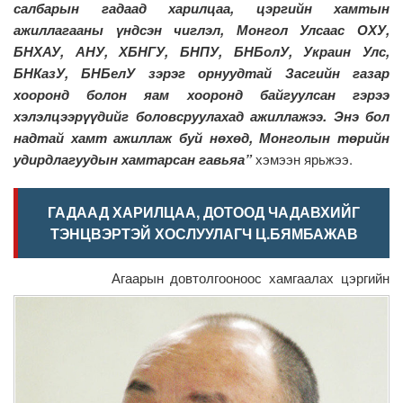
салбарын гадаад харилцаа, цэргийн хамтын
ажиллагааны үндсэн чиглэл, Монгол Улсаас ОХУ,
БНХАУ, АНУ, ХБНГУ, БНПУ, БНБолУ, Украин Улс,
БНКазУ, БНБелУ зэрэг орнуудтай Засгийн газар
хооронд болон яам хооронд байгуулсан гэрээ
хэлэлцээрүүдийг боловсруулахад ажиллажээ. Энэ бол
надтай хамт ажиллаж буй нөхөд, Монголын төрийн
удирдлагуудын хамтарсан гавьяа”
хэмээн ярьжээ.
ГАДААД ХАРИЛЦАА, ДОТООД ЧАДАВХИЙГ
ТЭНЦВЭРТЭЙ ХОСЛУУЛАГЧ Ц.БЯМБАЖАВ
Агаарын довтолгооноос хамгаалах цэргийн