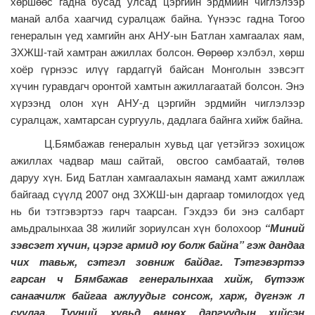
хөршөөс гадна бусад улсад цэргийн эрдмийн чиглэлээр
манай алба хаагчид суралцаж байна. Үүнээс гадна Тогоо
генералын үед хамгийн анх АНУ-ын Батлан хамгаалах яам,
ЗХЖШ-тай хамтран ажиллах болсон. Өөрөөр хэлбэл, хөрш
хоёр гүрнээс илүү гардаггүй байсан Монголын зэвсэгт
хүчин гуравдагч оронтой хамтын ажиллагаатай болсон. Энэ
хүрээнд олон хүн АНУ-д цэргийн эрдмийн чиглэлээр
суралцаж, хамтарсан сургууль, дадлага байнга хийж байна.
Ц.Бямбажав генералын хувьд цаг үетэйгээ зохицож
ажиллах чадвар маш сайтай, овсгоо самбаатай, төлөв
даруу хүн. Бид Батлан хамгаалахын яаманд хамт ажиллаж
байгаад сүүлд 2007 онд ЗХЖШ-ын даргаар томилогдох үед
нь би тэтгэвэртээ гарч таарсан. Гэхдээ би энэ салбарт
амьдралынхаа 38 жилийг зориулсан хүн болохоор
“Миний
зэвсэгт хүчин, цэрэг армид юу болж байна” гэж дандаа
чих тавьж, сэтгэл зовниж байдаг. Тэтгэвэртээ
гарсан ч Бямбажав генералынхаа хийж, бүтээж
санаачилж байгаа ажлуудыг сонсож, харж, дүгнэж л
суулаа. Түүний хувьд өмнөх даргуудын хийсэн