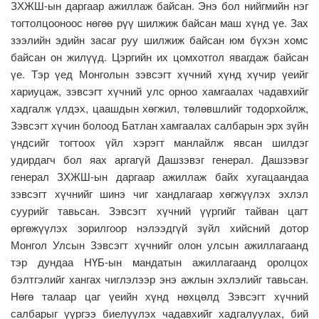
ЗХЖШ-ын даргаар ажиллаж байсан. Энэ бол нийгмийн нэг
тогтолцооноос нөгөө рүү шилжиж байсан маш хүнд үе. Зах
зээлийн эдийн засаг руу шилжиж байсан юм бүхэн хомс
байсан он жилүүд. Цэргийн их цомхотгол явагдаж байсан
үе. Тэр үед Монголын зэвсэгт хүчний хүнд хүчир үеийг
хариуцаж, зэвсэгт хүчний улс орноо хамгаалах чадавхийг
хадгалж үлдэх, цаашдын хөгжил, төлөвшлийг тодорхойлж,
Зэвсэгт хүчин болоод Батлан хамгаалах салбарын эрх зүйн
үндсийг тогтоох үйл хэрэгт манлайлж явсан шилдэг
удирдагч бол яах аргагүй Дашзэвэг генерал. Дашзэвэг
генерал ЗХЖШ-ын даргаар ажиллаж байх хугацаандаа
зэвсэгт хүчнийг шинэ чиг хандлагаар хөгжүүлэх эхлэл
суурийг тавьсан. Зэвсэгт хүчний үүргийг тайван цагт
өргөжүүлэх зорилгоор нэлээдгүй зүйл хийсний дотор
Монгол Улсын Зэвсэгт хүчнийг олон улсын ажиллагаанд
тэр дундаа НҮБ-ын мандатын ажиллагаанд оролцох
бэлтгэлийг хангах чиглэлээр энэ ажлын эхлэлийг тавьсан.
Нөгө талаар цаг үеийн хүнд нөхцөлд Зэвсэгт хүчний
салбарыг үүргээ биелүүлэх чадавхийг хадгалуулах, бий