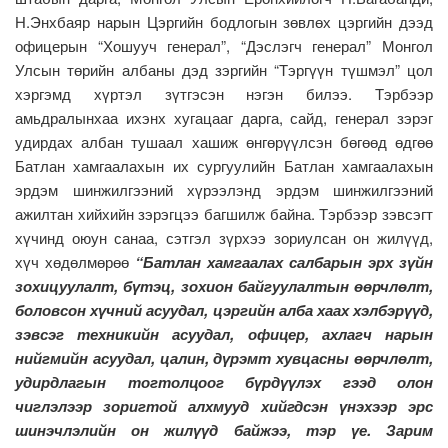
Н.Энхбаяр нарын Цэргийн бодлогын зөвлөх цэргийн дээд
офицерын “Хошууч генерал”, “Дэслэгч генерал” Монгол
Улсын төрийн албаны дэд зэргийн “Тэргүүн түшмэл” цол
хэргэмд хүртэл зүтгэсэн нэгэн билээ. Тэрбээр
амьдралынхаа ихэнх хугацааг дарга, сайд, генерал зэрэг
удирдах албан тушаал хашиж өнгөрүүлсэн бөгөөд өдгөө
Батлан хамгаалахын их сургуулийн Батлан хамгаалахын
эрдэм шинжилгээний хүрээлэнд эрдэм шинжилгээний
ажилтан хийхийн зэрэгцээ багшилж байна. Тэрбээр зэвсэгт
хүчинд оюун санаа, сэтгэл зүрхээ зориулсан он жилүүд,
хүч хөдөлмөрөө
“
Батлан хамгаалах салбарын эрх зүйн
зохицуулалт, бүтэц, зохион байгуулалтын өөрчлөлт,
боловсон хүчний асуудал, цэргийн алба хаах хэлбэрүүд,
зэвсэг техникийн асуудал, офицер, ахлагч нарын
нийгмийн асуудал, цалин, дүрэмт хувцасны өөрчлөлт,
удирдлагын тогтолцоог бүрдүүлэх гээд олон
чиглэлээр зоригтой алхмууд хийгдсэн үнэхээр эрс
шинэчлэлийн он жилүүд байжээ, тэр үе. Зарим