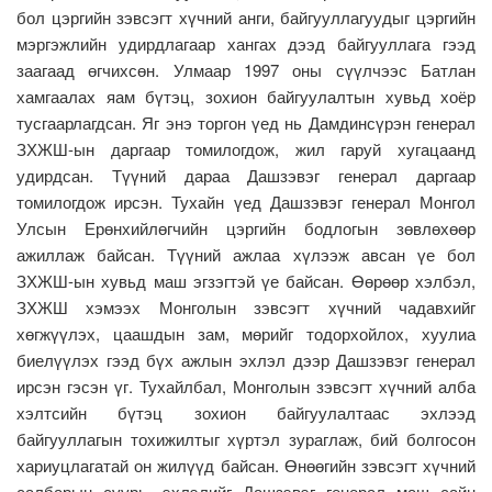
бол цэргийн зэвсэгт хүчний анги, байгууллагуудыг цэргийн
мэргэжлийн удирдлагаар хангах дээд байгууллага гээд
заагаад өгчихсөн. Улмаар 1997 оны сүүлчээс Батлан
хамгаалах яам бүтэц, зохион байгуулалтын хувьд хоёр
тусгаарлагдсан. Яг энэ торгон үед нь Дамдинсүрэн генерал
ЗХЖШ-ын даргаар томилогдож, жил гаруй хугацаанд
удирдсан. Түүний дараа Дашзэвэг генерал даргаар
томилогдож ирсэн. Тухайн үед Дашзэвэг генерал Монгол
Улсын Ерөнхийлөгчийн цэргийн бодлогын зөвлөхөөр
ажиллаж байсан. Түүний ажлаа хүлээж авсан үе бол
ЗХЖШ-ын хувьд маш эгзэгтэй үе байсан. Өөрөөр хэлбэл,
ЗХЖШ хэмээх Монголын зэвсэгт хүчний чадавхийг
хөгжүүлэх, цаашдын зам, мөрийг тодорхойлох, хуулиа
биелүүлэх гээд бүх ажлын эхлэл дээр Дашзэвэг генерал
ирсэн гэсэн үг. Тухайлбал, Монголын зэвсэгт хүчний алба
хэлтсийн бүтэц зохион байгуулалтаас эхлээд
байгууллагын тохижилтыг хүртэл зураглаж, бий болгосон
хариуцлагатай он жилүүд байсан. Өнөөгийн зэвсэгт хүчний
салбарын суурь, эхлэлийг Дашзэвэг генерал маш сайн