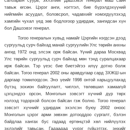
тавьж өгсөн. Цэрэг анги, нэгтгэл, бие бүрэлдэхүүний
нийгмийн асуудал, боловсрол, чадавхийг нэмэгдүүлэхэд
хамгийн чухал үед зөв бодлогоор удирдаж, зангидсан хүн
бол Дашзэвэг генерал.
Тогоо генералын хувьд намайг Цэргийн нэгдсэн дээд
сургуульд сурч байхад манай сургуулийн Улс төрийн анхны
ангид 1972 онд элсэж орж байсан. Үүний дараа Москвад
Улс төрийн сургуульд сурч байхад мөн тэнд суралцахаар
ирж байсан. Тэр үеэс бие биетэйгээ илүү дотно болж
байсан. Тогоо генерал 2002 оны аравдугаар сард ЗХЖШ-ын
даргаар томилогдсон. Энэ үеийг 1998 онтой харьцуулахад
бүтэц зохион байгуулалт, чиглэл, төлөвшил хамаагүй
цэгцэндээ орсон, Монголын зэвсэгт хүчний дүр төрх
нэлээд тодорхой болсон байсан гэж болно. Тогоо генерал
зэвсэгт хүчнийг удирдаж эхэлсэн буюу 2002 оноос
Монголын цэрэг арми зөвхөн дотооддоо сургалт, бэлэн
байдлаа хангах бус гадаад ертөнцтэй хөл нийлүүлэх
эхлэлийг тавьсан. Гадаадад үүрэг гүйцэтгэх, энхийг