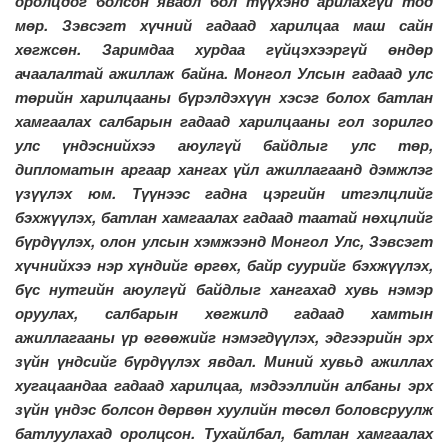
оролцдог болсон явадл бол түүхэнд арилахгүй тод
мөр. Зэвсэгт хүчний гадаад харилцаа маш сайн
хөгжсөн. Заримдаа хурдаа гүйцэхээргүй өндөр
ачаалалтай ажиллаж байна. Монгол Улсын гадаад улс
төрийн харилцааны бүрэлдэхүүн хэсэг болох батлан
хамгаалах салбарын гадаад харилцааны гол зорилго
улс үндэснийхээ аюулгүй байдлыг улс төр,
дипломатын аргаар хангах үйл ажиллагаанд дэмжлэг
үзүүлэх юм. Түүнээс гадна цэргийн итгэлцлийг
бэхжүүлэх, батлан хамгаалах гадаад таатай нөхцлийг
бүрдүүлэх, олон улсын хэмжээнд Монгол Улс, Зэвсэгт
хүчнийхээ нэр хүндийг өргөх, байр суурийг бэхжүүлэх,
бүс нутгийн аюулгүй байдлыг хангахад хувь нэмэр
оруулах, салбарын хөгжилд гадаад хамтын
ажиллагааны үр өгөөжийг нэмэгдүүлэх, эдгээрийн эрх
зүйн үндсийг бүрдүүлэх явдал. Миний хувьд ажиллах
хугацаандаа гадаад харилцаа, мэдээллийн албаны эрх
зүйн үндэс болсон дөрвөн хуулийн төсөл боловсруулж
батлуулахад оролцсон. Тухайлбал, батлан хамгаалах