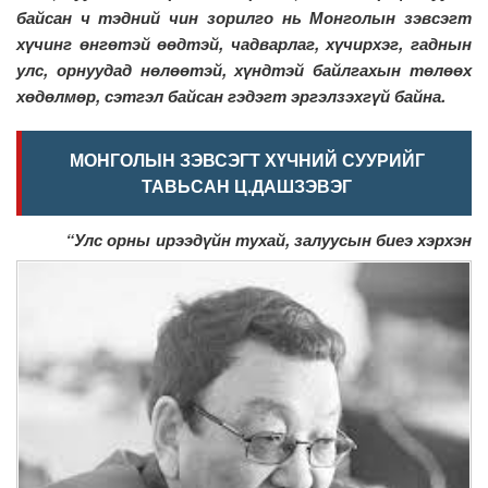
байсан ч тэдний чин зорилго нь Монголын зэвсэгт
хүчинг өнгөтэй өөдтэй, чадварлаг, хүчирхэг, гаднын
улс, орнуудад нөлөөтэй, хүндтэй байлгахын төлөөх
хөдөлмөр, сэтгэл байсан гэдэгт эргэлзэхгүй байна.
МОНГОЛЫН ЗЭВСЭГТ ХҮЧНИЙ СУУРИЙГ
ТАВЬСАН Ц.ДАШЗЭВЭГ
“Улс орны ирээдүйн тухай, залуусын биеэ хэрхэн