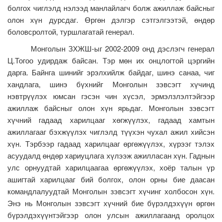
болгох чиглэлд нэлээд манлайлагч болж ажиллаж байсныг
олон хүн дурсдаг. Өргөн дэлгэр сэтгэлгээтэй, өндөр
боловсролтой, туршлагатай генерал.
Монголын ЗХЖШ-ыг 2002-2009 онд дэслэгч генерал
Ц.Тогоо удирдаж байсан. Тэр мөн их онцлогтой цэргийн
дарга. Байнга шинийг эрэлхийлж байдаг, шинэ санаа, чиг
хандлага, шинэ бүхнийг Монголын зэвсэгт хүчинд
нэвтрүүлэх юмсан гэсэн чин хүсэл, эрмэлзлэлтэйгээр
ажиллаж байсныг олон хүн ярьдаг. Монголын зэвсэгт
хүчний гадаад харилцааг хөгжүүлэх, гадаад хамтын
ажиллагааг бэхжүүлэх чиглэлд түүхэн чухал ажил хийсэн
хүн. Тэрбээр гадаад харилцааг өргөжүүлэх, хүрээг тэлэх
асуудалд өндөр хариуцлага хүлээж ажилласан хүн. Гаднын
улс орнуудтай харилцаагаа өргөжүүлэх, хоёр талын үр
ашигтай харилцааг бий болгох, олон орны бие даасан
командлалуудтай Монголын зэвсэгт хүчинг холбосон хүн.
Энэ нь Монголын зэвсэгт хүчний бие бүрэлдэхүүн өргөн
бүрэлдэхүүнтэйгээр олон улсын ажиллагаанд оролцох