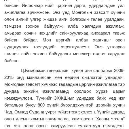
байсан. Ингэснээр нийт цэргийн дарга, удирдагчдын үйл
ажиллагаа эрчимжсэн. Энэ үед Монголын зэвсэгт хүчний
олон ангийг үлгэр жишээ анги болгохын төлөө уралдаан,
тэмцээн зохион байгуулж, алба хаагчдын ажиллаж,
амьдрах орчин нөхцлийг сайжруулахад анхаарал тавьж
байсан байдаг. Мөн цэргийн албан хаагчдыг орон
сууцжуулах төслүүдийг хэрэгжүүлсэн. Энэ утгаараа
шилдэг сайн зохион байгуулагч менежер гэдгээ харуулж
байсан.
Ц.Бямбажав генералын хувьд энэ салбарыг 2009-
2015 онд манлайлсан мөн өөрийн онцлогтой удирдагч.
Монголын зэвсэгт хүчнээс гадаадын цэргийн ажиллагаа тэр
дундаа энхийн ажиллагаанд оролцох хүрээ царыг
нэмэгдүүлсэн. Түүнийг ЗХЖШ-ыг удирдаж байх үед нэг
батальон буюу 800 хүний бүрэлдэхүүнтэй цэргийн хүчин
Чад, Өмнөд Суданд үүрэг гүйцэтгэж эхэлсэн. Үүнийг дагаад
олон улсын хамтын ажиллагаа, хамтарсан “Хааны эрэлд”
гэх мэт олон орныг хамруулсан сургалтууд нэмэгдсэн.