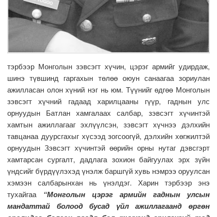
тэрбээр Монголын зэвсэгт хүчин, цэрэг армийг удирдаж,
шинэ түвшинд гаргахын төлөө оюун санаагаа зориулан
ажилласан олон хүний нэг нь юм. Түүнийг өдгөө Монголын
зэвсэгт хүчний гадаад харилцааны гүүр, гаднын улс
орнуудын Батлан хамгалаах салбар, зэвсэгт хүчинтэй
хамтын ажиллагааг эхлүүлсэн, зэвсэгт хүчнээ дэлхийн
тавцанаа дуурсгахыг хүсээд зогсоогүй, дэлхийн хөгжилтэй
орнуудын Зэвсэгт хүчинтэй өөрийн орны нутаг дэвсгэрт
хамтарсан сургалт, дадлага зохион байгуулах эрх зүйн
үндсийг бүрдүүлэхэд үнэлж баршгүй хувь нэмрээ оруулсан
хэмээн салбарынхан нь үнэлдэг. Харин тэрбээр энэ
тухайгаа
“Монголын цэрэг армийн гаднын улсын
мандаттай болоод бусад үйл ажиллагаанд өргөн