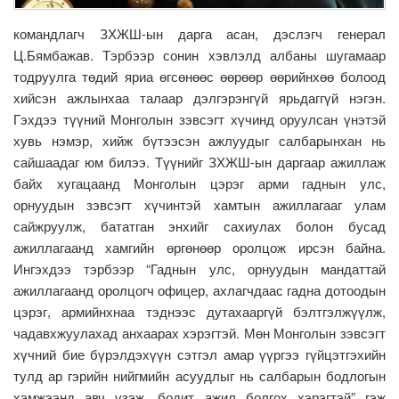
командлагч ЗХЖШ-ын дарга асан, дэслэгч генерал
Ц.Бямбажав. Тэрбээр сонин хэвлэлд албаны шугамаар
тодруулга төдий яриа өгсөнөөс өөрөөр өөрийнхөө болоод
хийсэн ажлынхаа талаар дэлгэрэнгүй ярьдаггүй нэгэн.
Гэхдээ түүний Монголын зэвсэгт хүчинд оруулсан үнэтэй
хувь нэмэр, хийж бүтээсэн ажлуудыг салбарынхан нь
сайшаадаг юм билээ. Түүнийг ЗХЖШ-ын даргаар ажиллаж
байх хугацаанд Монголын цэрэг арми гаднын улс,
орнуудын зэвсэгт хүчинтэй хамтын ажиллагааг улам
сайжруулж, бататган энхийг сахиулах болон бусад
ажиллагаанд хамгийн өргөнөөр оролцож ирсэн байна.
Ингэхдээ тэрбээр “Гаднын улс, орнуудын мандаттай
ажиллагаанд оролцогч офицер, ахлагчдаас гадна дотоодын
цэрэг, армийнхнаа тэднээс дутахааргүй бэлтгэлжүүлж,
чадавхжуулахад анхаарах хэрэгтэй. Мөн Монголын зэвсэгт
хүчний бие бүрэлдэхүүн сэтгэл амар үүргээ гүйцэтгэхийн
тулд ар гэрийн нийгмийн асуудлыг нь салбарын бодлогын
хэмжээнд авч үзэж, бодит ажил болгох хэрэгтэй” гэж