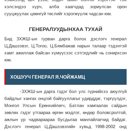
хэлсэндээ хүрч, алба хаагчдад зориулсан орон
сууцжуулах цөөнгүй төслийг хэрэгжүүлж чадсан юм.
ГЕНЕРАЛУУДЫНХАА ТУХАЙ
Бид ЗХЖШ-ын гурван дарга болох дэслэгч генерал
Ц.Дашзэвэг, Ц.Тогоо, Ц.Бямбажав нарын талаар тэдэнтэй
хамт ажиллаж байсан хүмүүсээс сэтгэгдлийг нь сонирхсон
юм.
ХОШУУЧ ГЕНЕРАЛ Я.ЧОЙЖАМЦ
-ЗХЖШ-ын дарга гэдэг бол улс гүрнийхээ аюулгүй
байдлыг хангах онцгой байгууллагыг удирддаг, тэргүүлдэг,
Монгол Улсын Ерөнхийлөгч, Батлан хамгаалах сайдын
зөвлөх гэдэг утгаараа өргөн мэдлэг, өндөр боловсролтой,
ажлын ур чадвараараа бусдыгаа манлайлагчид байдаг.
Дэслэгч генерал Ц.Дашзэвэгийн хувьд 1998-2002 онд